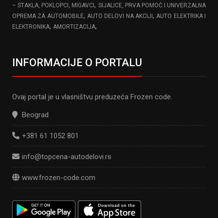
,
– STAKLA, POKLOPCI, MIGAVCI
SIJALICE, PRVA POMOĆ I UNIVERZALNA
,
,
OPREMA ZA AUTOMOBILE
AUTO DELOVI NA AKCIJI
AUTO ELEKTRIKA I
,
,
ELEKTRONIKA
AMORTIZACIJA
INFORMACIJE O PORTALU
Ovaj portal je u vlasništvu preduzeća Frozen code.
Beograd
+381 61 1052 801
info@topcena-autodelovi.rs
www.frozen-code.com