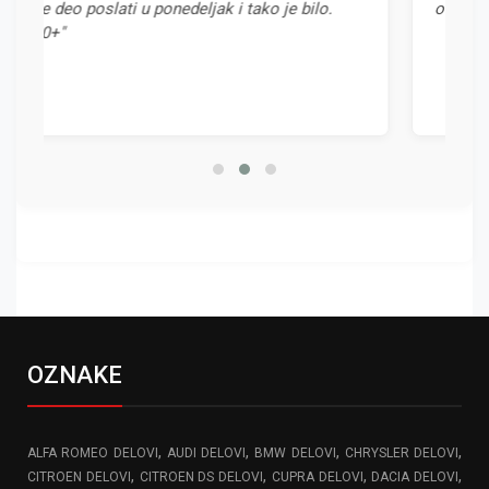
u ponedeljak i tako je bilo.
odnosom cene i kvaliteta."
OZNAKE
,
,
,
,
ALFA ROMEO DELOVI
AUDI DELOVI
BMW DELOVI
CHRYSLER DELOVI
,
,
,
,
CITROEN DELOVI
CITROEN DS DELOVI
CUPRA DELOVI
DACIA DELOVI