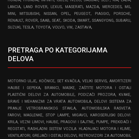
HONDA
HYUNDAI
INFINITI
ISUZU
IVECO
JAGUAR
JEEP
KIA
LADA
,
,
,
,
,
,
,
LANCIA
LAND ROVER
LEXUS
MASERATI
MAZDA
MERCEDES
MG
,
,
,
,
,
,
,
MINI
MITSUBISHI
NISSAN
OPEL
PEUGEOT
PIAGGIO
PORSCHE
,
,
,
,
,
,
,
,
RENAULT
ROVER
SAAB
SEAT
SKODA
SMART
SSANGYONG
SUBARU
,
,
,
,
,
,
SUZUKI
TESLA
TOYOTA
VOLVO
VW
ZASTAVA
PRETRAGA PO KATEGORIJAMA
DELOVA
,
,
,
,
MOTORNO ULJE
KOČNICE
SET KVAČILA
VELIKI SERVIS
AMORTIZERI
,
HAUBE I GEPEKA
BRANICI, MASKE, ZAŠTITE MOTORA I OSTALI
,
PLASTIČNI DELOVI ZA AUTOMOBILE
PODIZAČI PROZORA, KVAKE,
,
BRAVE I MEHANIZMI ZA VRATA AUTOMOBILA
DELOVI SISTEMA ZA
,
PRANJE VETROBRANSKOG STAKLA
AUTOMOBILSKA RASVETA:
,
FAROVI, MAGLENKE, STOP LAMPE, MIGAVCI
KAROSERIJSKI DELOVI:
,
KRILA, VEZNI LIMOVI, HAUBE, PRAGOVI I SAJTNE
PUMPE, PREKIDAČI I
,
REOSTATI
RASHLADNI SISTEM VOZILA: HLADNJACI MOTORA I KLIME,
,
VENTILATORI, GREJAČI I OSTALI DELOVI
RETROVIZORI ZA AUTOMOBIL