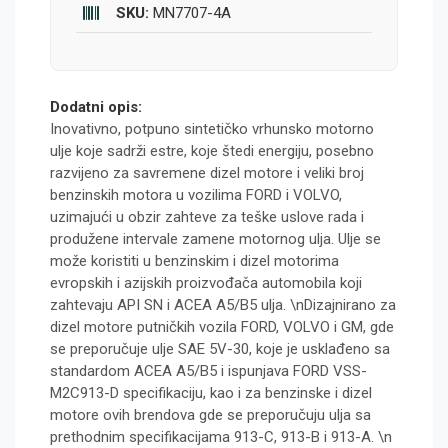
SKU:
MN7707-4A
Dodatni opis:
Inovativno, potpuno sintetičko vrhunsko motorno
ulje koje sadrži estre, koje štedi energiju, posebno
razvijeno za savremene dizel motore i veliki broj
benzinskih motora u vozilima FORD i VOLVO,
uzimajući u obzir zahteve za teške uslove rada i
produžene intervale zamene motornog ulja. Ulje se
može koristiti u benzinskim i dizel motorima
evropskih i azijskih proizvođača automobila koji
zahtevaju API SN i ACEA A5/B5 ulja. \nDizajnirano za
dizel motore putničkih vozila FORD, VOLVO i GM, gde
se preporučuje ulje SAE 5V-30, koje je usklađeno sa
standardom ACEA A5/B5 i ispunjava FORD VSS-
M2C913-D specifikaciju, kao i za benzinske i dizel
motore ovih brendova gde se preporučuju ulja sa
prethodnim specifikacijama 913-C, 913-B i 913-A. \n