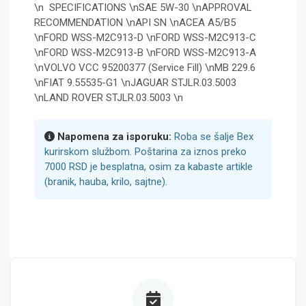
\n SPECIFICATIONS \nSAE 5W-30 \nAPPROVAL
RECOMMENDATION \nAPI SN \nACEA A5/B5
\nFORD WSS-M2C913-D \nFORD WSS-M2C913-C
\nFORD WSS-M2C913-B \nFORD WSS-M2C913-A
\nVOLVO VCC 95200377 (Service Fill) \nMB 229.6
\nFIAT 9.55535-G1 \nJAGUAR STJLR.03.5003
\nLAND ROVER STJLR.03.5003 \n
Napomena za isporuku:
Roba se šalje Bex
kurirskom službom. Poštarina za iznos preko
7000 RSD je besplatna, osim za kabaste artikle
(branik, hauba, krilo, sajtne).