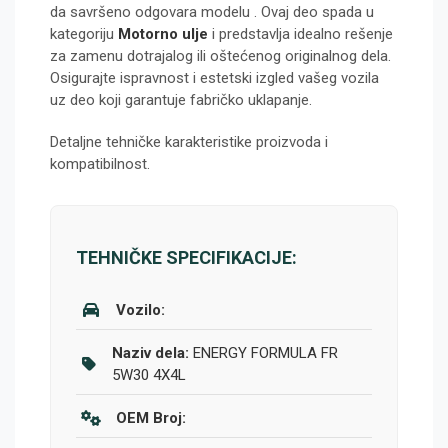
da savršeno odgovara modelu
. Ovaj deo spada u
kategoriju
Motorno ulje
i predstavlja idealno rešenje
za zamenu dotrajalog ili oštećenog originalnog dela.
Osigurajte ispravnost i estetski izgled vašeg vozila
uz deo koji garantuje fabričko uklapanje.
Detaljne tehničke karakteristike proizvoda i
kompatibilnost.
TEHNIČKE SPECIFIKACIJE:
Vozilo:
Naziv dela:
ENERGY FORMULA FR
5W30 4X4L
OEM Broj: