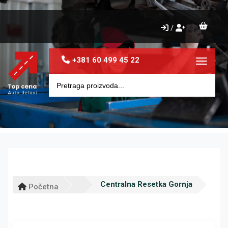
/
+381 60 499 45 22
Toggle 
Centralna Resetka Gornja
Početna