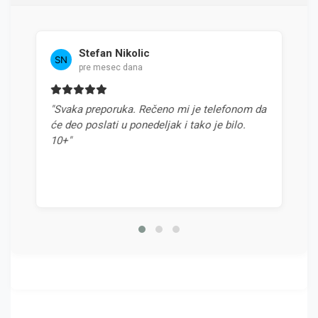
Stefan Nikolic
Mil
pre mesec dana
pre
"Svaka preporuka. Rečeno mi je telefonom da
"Najbolja
će deo poslati u ponedeljak i tako je bilo.
odnosom c
10+"