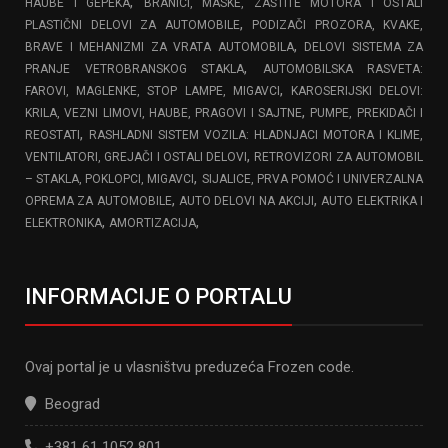
,
HAUBE I GEPEKA
BRANICI, MASKE, ZAŠTITE MOTORA I OSTALI
,
PLASTIČNI DELOVI ZA AUTOMOBILE
PODIZAČI PROZORA, KVAKE,
,
BRAVE I MEHANIZMI ZA VRATA AUTOMOBILA
DELOVI SISTEMA ZA
,
PRANJE VETROBRANSKOG STAKLA
AUTOMOBILSKA RASVETA:
,
FAROVI, MAGLENKE, STOP LAMPE, MIGAVCI
KAROSERIJSKI DELOVI:
,
KRILA, VEZNI LIMOVI, HAUBE, PRAGOVI I SAJTNE
PUMPE, PREKIDAČI I
,
REOSTATI
RASHLADNI SISTEM VOZILA: HLADNJACI MOTORA I KLIME,
,
VENTILATORI, GREJAČI I OSTALI DELOVI
RETROVIZORI ZA AUTOMOBIL
,
– STAKLA, POKLOPCI, MIGAVCI
SIJALICE, PRVA POMOĆ I UNIVERZALNA
,
,
OPREMA ZA AUTOMOBILE
AUTO DELOVI NA AKCIJI
AUTO ELEKTRIKA I
,
,
ELEKTRONIKA
AMORTIZACIJA
INFORMACIJE O PORTALU
Ovaj portal je u vlasništvu preduzeća Frozen code.
Beograd
+381 61 1052 801