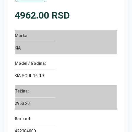
4962.00 RSD
Marka:
KIA
Model / Godina:
KIA SOUL 16-19
Težina:
2953.20
Bar kod:
422304800