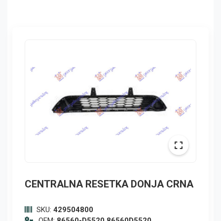
CENTRALNA RESETKA DONJA CRNA
SKU:
429504800
OEM:
86560-D5520,86560D5520