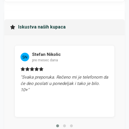
Iskustva naših kupaca
Stefan Nikolic
Mil
pre mesec dana
pre 
"Svaka preporuka. Rečeno mi je telefonom da
"Najbolja 
će deo poslati u ponedeljak i tako je bilo.
odnosom ce
10+"