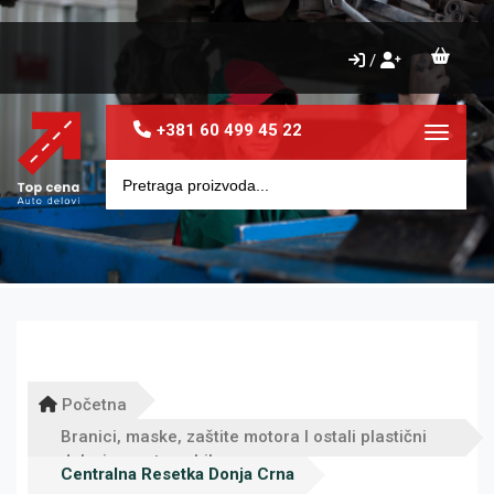
/
+381 60 499 45 22
Toggle 
Početna
Branici, maske, zaštite motora I ostali plastični
delovi za automobile
Centralna Resetka Donja Crna