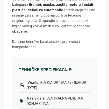
kategoriju
Branici, maske, zaštite motora I ostali
plastični delovi za automobile
i predstavlja idealno
rešenje za zamenu dotrajalog ili oštećenog
originalnog dela. Osigurajte ispravnost i estetski
izgled vašeg vozila uz deo koji garantuje fabričko
uklapanje.
Detaljne tehničke karakteristike proizvoda i
kompatibilnost.
TEHNIČKE SPECIFIKACIJE:
Vozilo:
KIA KIA OPTIMA 19- (EXPORT
TYPE)
Naziv dela:
CENTRALNA RESETKA
DONJA CRNA