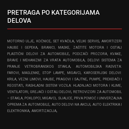
PRETRAGA PO KATEGORIJAMA
DELOVA
,
,
,
,
MOTORNO ULJE
KOČNICE
SET KVAČILA
VELIKI SERVIS
AMORTIZERI
,
HAUBE I GEPEKA
BRANICI, MASKE, ZAŠTITE MOTORA I OSTALI
,
PLASTIČNI DELOVI ZA AUTOMOBILE
PODIZAČI PROZORA, KVAKE,
,
BRAVE I MEHANIZMI ZA VRATA AUTOMOBILA
DELOVI SISTEMA ZA
,
PRANJE VETROBRANSKOG STAKLA
AUTOMOBILSKA RASVETA:
,
FAROVI, MAGLENKE, STOP LAMPE, MIGAVCI
KAROSERIJSKI DELOVI:
,
KRILA, VEZNI LIMOVI, HAUBE, PRAGOVI I SAJTNE
PUMPE, PREKIDAČI I
,
REOSTATI
RASHLADNI SISTEM VOZILA: HLADNJACI MOTORA I KLIME,
,
VENTILATORI, GREJAČI I OSTALI DELOVI
RETROVIZORI ZA AUTOMOBIL
,
– STAKLA, POKLOPCI, MIGAVCI
SIJALICE, PRVA POMOĆ I UNIVERZALNA
,
,
OPREMA ZA AUTOMOBILE
AUTO DELOVI NA AKCIJI
AUTO ELEKTRIKA I
,
,
ELEKTRONIKA
AMORTIZACIJA