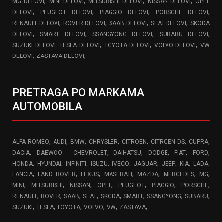
,
,
,
,
MG DELOVI
MINI DELOVI
MITSUBISHI DELOVI
NISSAN DELOVI
OPEL
,
,
,
,
DELOVI
PEUGEOT DELOVI
PIAGGIO DELOVI
PORSCHE DELOVI
,
,
,
,
RENAULT DELOVI
ROVER DELOVI
SAAB DELOVI
SEAT DELOVI
SKODA
,
,
,
,
DELOVI
SMART DELOVI
SSANGYONG DELOVI
SUBARU DELOVI
,
,
,
,
SUZUKI DELOVI
TESLA DELOVI
TOYOTA DELOVI
VOLVO DELOVI
VW
,
,
DELOVI
ZASTAVA DELOVI
PRETRAGA PO MARKAMA
AUTOMOBILA
,
,
,
,
,
,
,
ALFA ROMEO
AUDI
BMW
CHRYSLER
CITROEN
CITROEN DS
CUPRA
,
,
,
,
,
,
DACIA
DAEWOO - CHEVROLET
DAIHATSU
DODGE
FIAT
FORD
,
,
,
,
,
,
,
,
,
HONDA
HYUNDAI
INFINITI
ISUZU
IVECO
JAGUAR
JEEP
KIA
LADA
,
,
,
,
,
,
,
LANCIA
LAND ROVER
LEXUS
MASERATI
MAZDA
MERCEDES
MG
,
,
,
,
,
,
,
MINI
MITSUBISHI
NISSAN
OPEL
PEUGEOT
PIAGGIO
PORSCHE
,
,
,
,
,
,
,
,
RENAULT
ROVER
SAAB
SEAT
SKODA
SMART
SSANGYONG
SUBARU
,
,
,
,
,
,
SUZUKI
TESLA
TOYOTA
VOLVO
VW
ZASTAVA