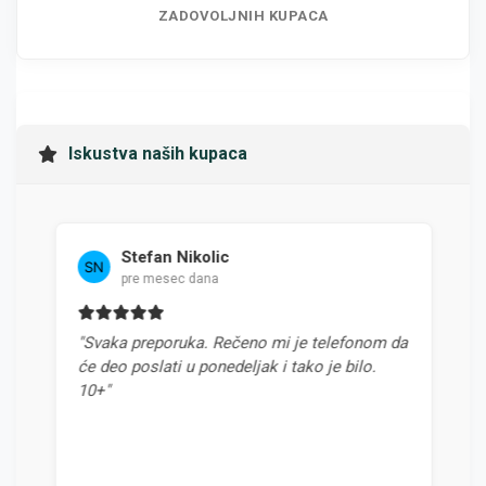
ZADOVOLJNIH KUPACA
Iskustva naših kupaca
Stefan Nikolic
Mi
pre mesec dana
pre
"Svaka preporuka. Rečeno mi je telefonom da
"Najbolj
će deo poslati u ponedeljak i tako je bilo.
odnosom 
10+"