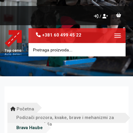
/
+381 60 499 45 22
Toggle 
Početna
Podizači prozora, kvake, brave i mehanizmi za
vrata automobila
Brava Haube