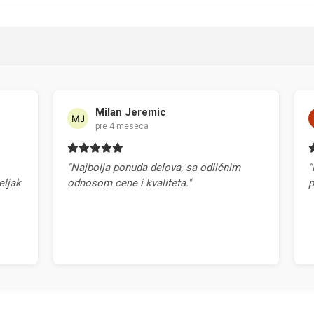
Milan Jeremic
pre 4 meseca
"Najbolja ponuda delova, sa odličnim
"Najb
k
odnosom cene i kvaliteta."
prep