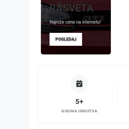
RASVETA
Najniže cene na internetu!
POGLEDAJ
5+
GODINA ISKUSTVA