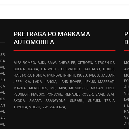
PRETRAGA PO MARKAMA
P
AUTOMOBILA
D
LER
PRA
,
,
,
,
,
,
ALFA ROMEO
AUDI
BMW
CHRYSLER
CITROEN
CITROEN DS
MO
,
VI
,
,
,
,
,
CUPRA
DACIA
DAEWOO - CHEVROLET
DAIHATSU
DODGE
AM
,
OVI
,
,
,
,
,
,
,
,
FIAT
FORD
HONDA
HYUNDAI
INFINITI
ISUZU
IVECO
JAGUAR
MO
UZU
,
,
,
,
,
,
,
PO
JEEP
KIA
LADA
LANCIA
LAND ROVER
LEXUS
MASERATI
KIA
AU
,
,
,
,
,
,
,
MAZDA
MERCEDES
MG
MINI
MITSUBISHI
NISSAN
OPEL
,
OVI
ST
,
,
,
,
,
,
,
PEUGEOT
PIAGGIO
PORSCHE
RENAULT
ROVER
SAAB
SEAT
DES
LA
,
,
,
,
,
,
SKODA
SMART
SSANGYONG
SUBARU
SUZUKI
TESLA
SAN
HA
,
,
,
,
TOYOTA
VOLVO
VW
ZASTAVA
,
RA
OVI
VE
AAB
,
AU
VI