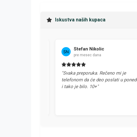
Iskustva naših kupaca
Stefan Nikolic
pre mesec dana
u Srbiji. Svaka
"Svaka preporuka. Rečeno mi je
telefonom da će deo poslati u ponedelja
i tako je bilo. 10+"