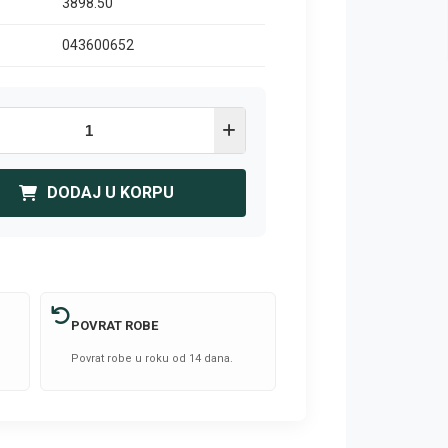
3898.50
043600652
DODAJ U KORPU
POVRAT ROBE
Povrat robe u roku od 14 dana.