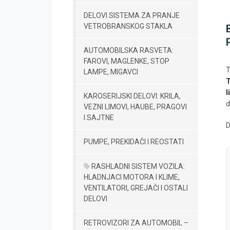
DELOVI SISTEMA ZA PRANJE
VETROBRANSKOG STAKLA
AUTOMOBILSKA RASVETA:
FAROVI, MAGLENKE, STOP
T
LAMPE, MIGAVCI
l
KAROSERIJSKI DELOVI: KRILA,
d
VEZNI LIMOVI, HAUBE, PRAGOVI
I SAJTNE
D
PUMPE, PREKIDAČI I REOSTATI
RASHLADNI SISTEM VOZILA:
HLADNJACI MOTORA I KLIME,
VENTILATORI, GREJAČI I OSTALI
DELOVI
RETROVIZORI ZA AUTOMOBIL –