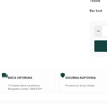
Težina:
Bar kod:
BRZA ISPORUKA
SIGURNA KUPOVINA
1-3 radna dana na adresu.
Provera po broju šasije.
Besplatno preko 7000 RSD*.