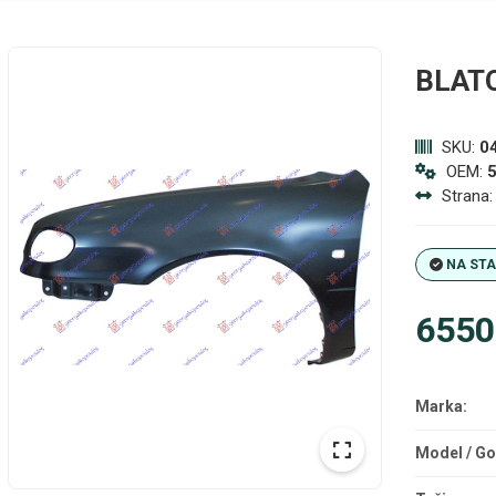
BLAT
SKU:
0
OEM:
Strana
NA ST
6550
Marka:
Model / Go