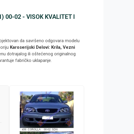
00-02 - VISOK KVALITET I
rojektovan da savršeno odgovara modelu
oriju
Karoserijski Delovi: Krila, Vezni
nu dotrajalog ili oštećenog originalnog
arantuje fabričko uklapanje.