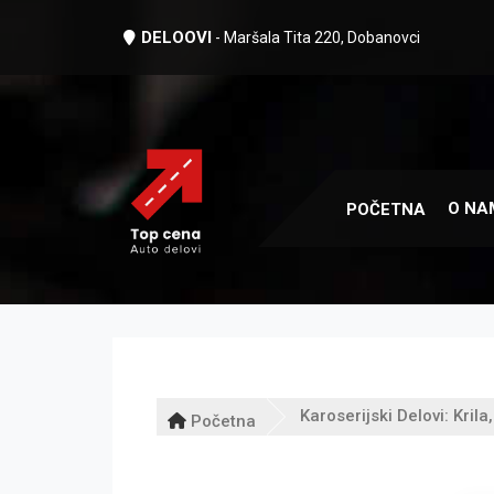
DELOOVI
- Maršala Tita 220, Dobanovci
O NA
POČETNA
Karoserijski Delovi: Krila
Početna