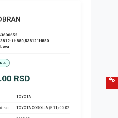
OBRAN
43600652
53812-1H880,538121H880
:
Leva
ANJU
.00 RSD
TOYOTA
dina:
TOYOTA COROLLA (E 11) 00-02