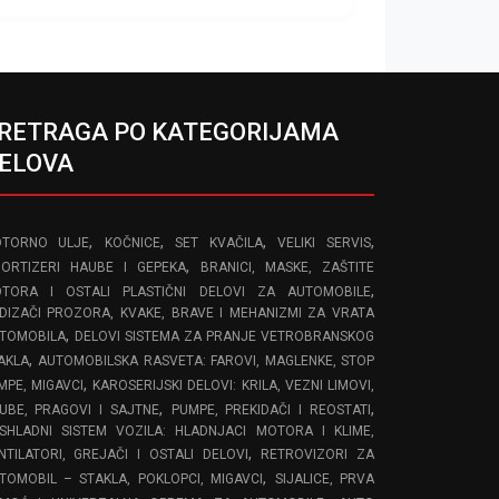
RETRAGA PO KATEGORIJAMA
ELOVA
,
,
,
,
TORNO ULJE
KOČNICE
SET KVAČILA
VELIKI SERVIS
,
ORTIZERI HAUBE I GEPEKA
BRANICI, MASKE, ZAŠTITE
,
TORA I OSTALI PLASTIČNI DELOVI ZA AUTOMOBILE
DIZAČI PROZORA, KVAKE, BRAVE I MEHANIZMI ZA VRATA
,
TOMOBILA
DELOVI SISTEMA ZA PRANJE VETROBRANSKOG
,
AKLA
AUTOMOBILSKA RASVETA: FAROVI, MAGLENKE, STOP
,
MPE, MIGAVCI
KAROSERIJSKI DELOVI: KRILA, VEZNI LIMOVI,
,
,
UBE, PRAGOVI I SAJTNE
PUMPE, PREKIDAČI I REOSTATI
SHLADNI SISTEM VOZILA: HLADNJACI MOTORA I KLIME,
,
NTILATORI, GREJAČI I OSTALI DELOVI
RETROVIZORI ZA
,
TOMOBIL – STAKLA, POKLOPCI, MIGAVCI
SIJALICE, PRVA