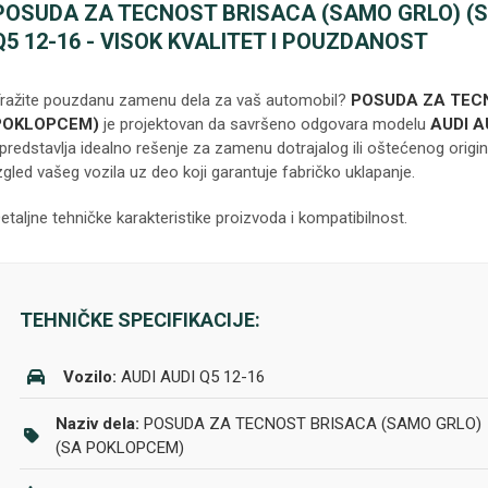
POSUDA ZA TECNOST BRISACA (SAMO GRLO) (S
Q5 12-16 - VISOK KVALITET I POUZDANOST
ražite pouzdanu zamenu dela za vaš automobil?
POSUDA ZA TEC
POKLOPCEM)
je projektovan da savršeno odgovara modelu
AUDI A
 predstavlja idealno rešenje za zamenu dotrajalog ili oštećenog origin
zgled vašeg vozila uz deo koji garantuje fabričko uklapanje.
etaljne tehničke karakteristike proizvoda i kompatibilnost.
TEHNIČKE SPECIFIKACIJE:
Vozilo:
AUDI AUDI Q5 12-16
Naziv dela:
POSUDA ZA TECNOST BRISACA (SAMO GRLO)
(SA POKLOPCEM)