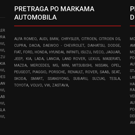
PRETRAGA PO MARKAMA
P
AUTOMOBILA
D
LER
PRA
,
,
,
,
,
,
ALFA ROMEO
AUDI
BMW
CHRYSLER
CITROEN
CITROEN DS
MO
,
VI
,
,
,
,
,
CUPRA
DACIA
DAEWOO - CHEVROLET
DAIHATSU
DODGE
AM
,
OVI
,
,
,
,
,
,
,
,
FIAT
FORD
HONDA
HYUNDAI
INFINITI
ISUZU
IVECO
JAGUAR
MO
UZU
,
,
,
,
,
,
,
PO
JEEP
KIA
LADA
LANCIA
LAND ROVER
LEXUS
MASERATI
KIA
AU
,
,
,
,
,
,
,
MAZDA
MERCEDES
MG
MINI
MITSUBISHI
NISSAN
OPEL
,
OVI
ST
,
,
,
,
,
,
,
PEUGEOT
PIAGGIO
PORSCHE
RENAULT
ROVER
SAAB
SEAT
DES
LA
,
,
,
,
,
,
SKODA
SMART
SSANGYONG
SUBARU
SUZUKI
TESLA
SAN
HA
,
,
,
,
TOYOTA
VOLVO
VW
ZASTAVA
,
RA
OVI
VE
AAB
,
AU
VI
PO
SLA
,
DE
VI
AM