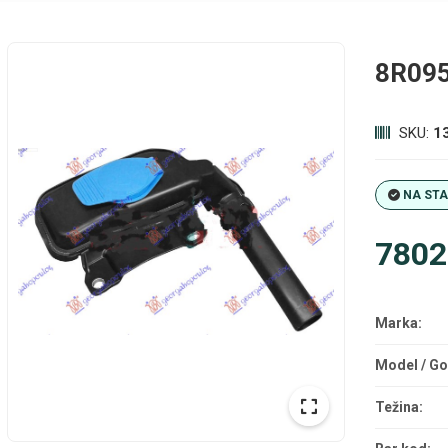
8R09
SKU:
1
NA ST
7802
Marka:
Model / Go
Težina: