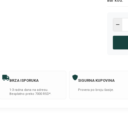
Bar kod:
BRZA ISPORUKA
SIGURNA KUPOVINA
1-3 radna dana na adresu.
Provera po broju šasije.
Besplatno preko 7000 RSD*.