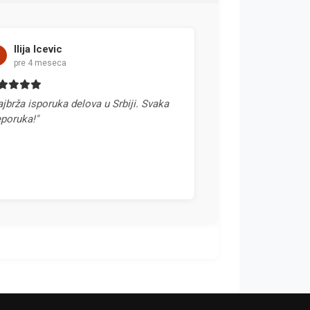
Stefan Nikolic
pre mesec dana
ova u Srbiji. Svaka
"Svaka preporuka. Rečeno mi je
telefonom da će deo poslati u poned
i tako je bilo. 10+"