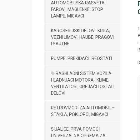
AUTOMOBILSKA RASVETA:
FAROVI, MAGLENKE, STOP
LAMPE, MIGAVCI
T
KAROSERIJSKI DELOVI: KRILA,
VEZNI LIMOVI, HAUBE, PRAGOVI
i
I SAJTNE
i
PUMPE, PREKIDAČI I REOSTATI
D
RASHLADNI SISTEM VOZILA:
HLADNJACI MOTORA I KLIME,
VENTILATORI, GREJAČI I OSTALI
DELOVI
RETROVIZORI ZA AUTOMOBIL –
STAKLA, POKLOPCI, MIGAVCI
SIJALICE, PRVA POMOĆ I
UNIVERZALNA OPREMA ZA