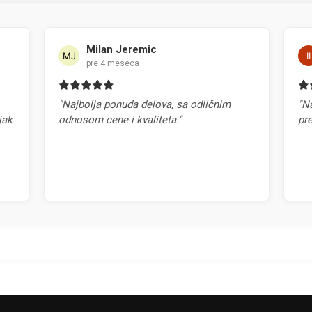
Milan Jeremic
Ilija Icevic
pre 4 meseca
pre 4 meseca
olja ponuda delova, sa odličnim
"Najbrža isporuka del
om cene i kvaliteta."
preporuka!"