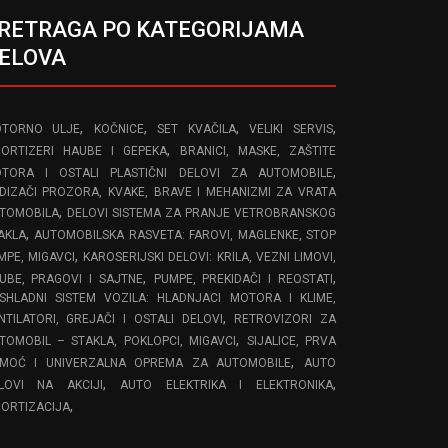
RETRAGA PO KATEGORIJAMA
ELOVA
,
,
,
,
TORNO ULJE
KOČNICE
SET KVAČILA
VELIKI SERVIS
,
ORTIZERI HAUBE I GEPEKA
BRANICI, MASKE, ZAŠTITE
,
TORA I OSTALI PLASTIČNI DELOVI ZA AUTOMOBILE
DIZAČI PROZORA, KVAKE, BRAVE I MEHANIZMI ZA VRATA
,
TOMOBILA
DELOVI SISTEMA ZA PRANJE VETROBRANSKOG
,
AKLA
AUTOMOBILSKA RASVETA: FAROVI, MAGLENKE, STOP
,
MPE, MIGAVCI
KAROSERIJSKI DELOVI: KRILA, VEZNI LIMOVI,
,
,
UBE, PRAGOVI I SAJTNE
PUMPE, PREKIDAČI I REOSTATI
SHLADNI SISTEM VOZILA: HLADNJACI MOTORA I KLIME,
,
NTILATORI, GREJAČI I OSTALI DELOVI
RETROVIZORI ZA
,
TOMOBIL – STAKLA, POKLOPCI, MIGAVCI
SIJALICE, PRVA
,
MOĆ I UNIVERZALNA OPREMA ZA AUTOMOBILE
AUTO
,
,
LOVI NA AKCIJI
AUTO ELEKTRIKA I ELEKTRONIKA
,
ORTIZACIJA