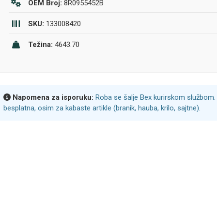
OEM Broj:
8R0955452B
SKU:
133008420
Težina:
4643.70
Napomena za isporuku:
Roba se šalje Bex kurirskom službom. 
besplatna, osim za kabaste artikle (branik, hauba, krilo, sajtne).