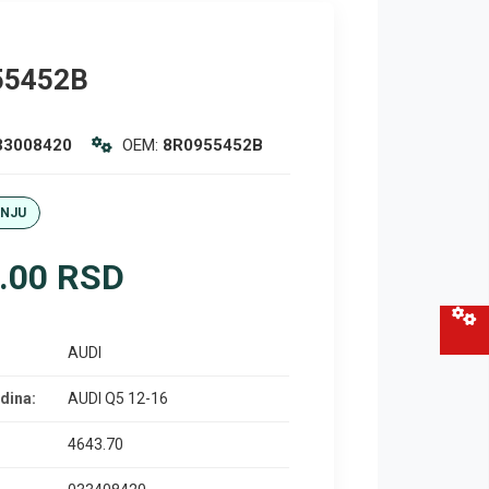
55452B
33008420
OEM:
8R0955452B
ANJU
.00 RSD
AUDI
dina:
AUDI Q5 12-16
4643.70