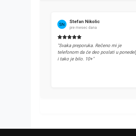
Stefan Nikolic
pre mesec dana
"Svaka preporuka. Rečeno mi je
"Najb
telefonom da će deo poslati u ponedeljak
odnos
i tako je bilo. 10+"