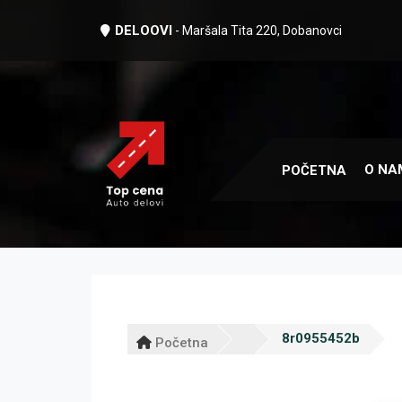
DELOOVI
- Maršala Tita 220, Dobanovci
O NA
POČETNA
8r0955452b
Početna