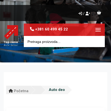
/
+381 60 499 45 22
Toggle 
Auto deo
Početna