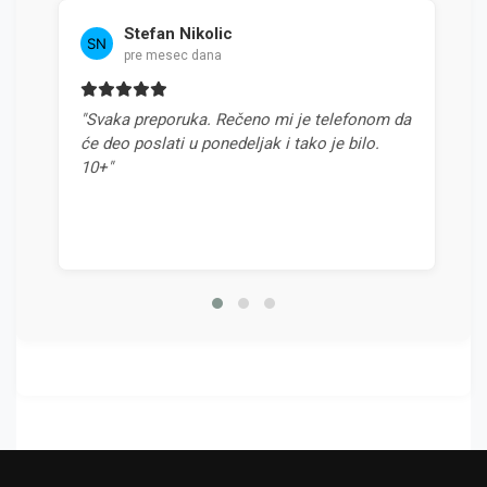
Stefan Nikolic
pre mesec dana
"Svaka preporuka. Rečeno mi je telefonom da
"
će deo poslati u ponedeljak i tako je bilo.
o
10+"