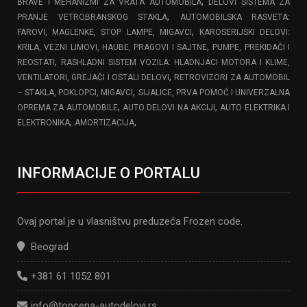
,
BRAVE I MEHANIZMI ZA VRATA AUTOMOBILA
DELOVI SISTEMA ZA
,
PRANJE VETROBRANSKOG STAKLA
AUTOMOBILSKA RASVETA:
,
FAROVI, MAGLENKE, STOP LAMPE, MIGAVCI
KAROSERIJSKI DELOVI:
,
KRILA, VEZNI LIMOVI, HAUBE, PRAGOVI I SAJTNE
PUMPE, PREKIDAČI I
,
REOSTATI
RASHLADNI SISTEM VOZILA: HLADNJACI MOTORA I KLIME,
,
VENTILATORI, GREJAČI I OSTALI DELOVI
RETROVIZORI ZA AUTOMOBIL
,
– STAKLA, POKLOPCI, MIGAVCI
SIJALICE, PRVA POMOĆ I UNIVERZALNA
,
,
OPREMA ZA AUTOMOBILE
AUTO DELOVI NA AKCIJI
AUTO ELEKTRIKA I
,
,
ELEKTRONIKA
AMORTIZACIJA
INFORMACIJE O PORTALU
Ovaj portal je u vlasništvu preduzeća Frozen code.
Beograd
+381 61 1052 801
info@topcena-autodelovi.rs