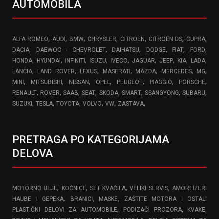
AUTOMOBILA
,
,
,
,
,
,
,
ALFA ROMEO
AUDI
BMW
CHRYSLER
CITROEN
CITROEN DS
CUPRA
,
,
,
,
,
,
DACIA
DAEWOO - CHEVROLET
DAIHATSU
DODGE
FIAT
FORD
,
,
,
,
,
,
,
,
,
HONDA
HYUNDAI
INFINITI
ISUZU
IVECO
JAGUAR
JEEP
KIA
LADA
,
,
,
,
,
,
,
LANCIA
LAND ROVER
LEXUS
MASERATI
MAZDA
MERCEDES
MG
,
,
,
,
,
,
,
MINI
MITSUBISHI
NISSAN
OPEL
PEUGEOT
PIAGGIO
PORSCHE
,
,
,
,
,
,
,
,
RENAULT
ROVER
SAAB
SEAT
SKODA
SMART
SSANGYONG
SUBARU
,
,
,
,
,
,
SUZUKI
TESLA
TOYOTA
VOLVO
VW
ZASTAVA
PRETRAGA PO KATEGORIJAMA
DELOVA
,
,
,
,
MOTORNO ULJE
KOČNICE
SET KVAČILA
VELIKI SERVIS
AMORTIZERI
,
HAUBE I GEPEKA
BRANICI, MASKE, ZAŠTITE MOTORA I OSTALI
,
PLASTIČNI DELOVI ZA AUTOMOBILE
PODIZAČI PROZORA, KVAKE,