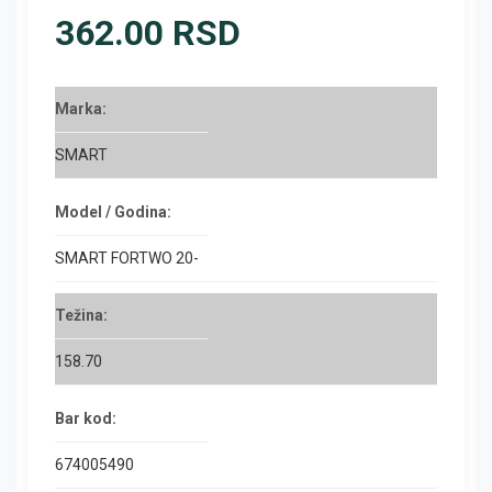
362.00 RSD
Marka:
SMART
Model / Godina:
SMART FORTWO 20-
Težina:
158.70
Bar kod:
674005490