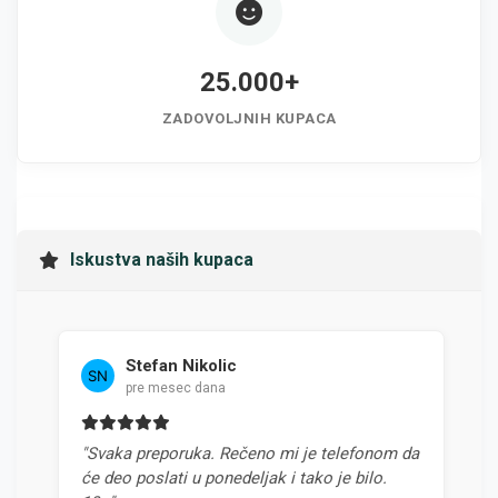
25.000+
ZADOVOLJNIH KUPACA
Iskustva naših kupaca
Stefan Nikolic
pre mesec dana
p
"Svaka preporuka. Rečeno mi je telefonom da
"Najbo
će deo poslati u ponedeljak i tako je bilo.
odnoso