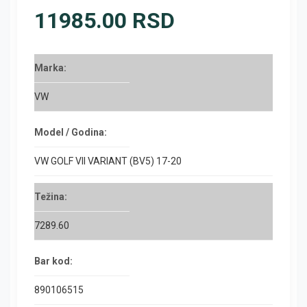
11985.00 RSD
Marka:
VW
Model / Godina:
VW GOLF VII VARIANT (BV5) 17-20
Težina:
7289.60
Bar kod:
890106515