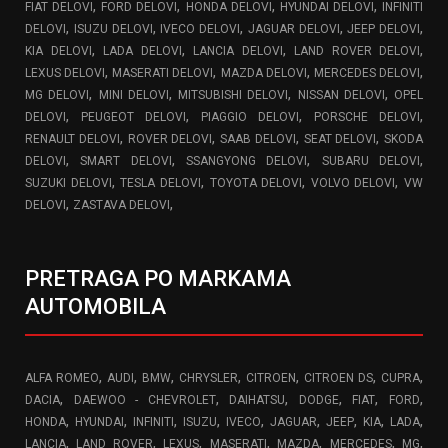
,
,
,
,
FIAT DELOVI
FORD DELOVI
HONDA DELOVI
HYUNDAI DELOVI
INFINITI
,
,
,
,
,
DELOVI
ISUZU DELOVI
IVECO DELOVI
JAGUAR DELOVI
JEEP DELOVI
,
,
,
,
KIA DELOVI
LADA DELOVI
LANCIA DELOVI
LAND ROVER DELOVI
,
,
,
,
LEXUS DELOVI
MASERATI DELOVI
MAZDA DELOVI
MERCEDES DELOVI
,
,
,
,
MG DELOVI
MINI DELOVI
MITSUBISHI DELOVI
NISSAN DELOVI
OPEL
,
,
,
,
DELOVI
PEUGEOT DELOVI
PIAGGIO DELOVI
PORSCHE DELOVI
,
,
,
,
RENAULT DELOVI
ROVER DELOVI
SAAB DELOVI
SEAT DELOVI
SKODA
,
,
,
,
DELOVI
SMART DELOVI
SSANGYONG DELOVI
SUBARU DELOVI
,
,
,
,
SUZUKI DELOVI
TESLA DELOVI
TOYOTA DELOVI
VOLVO DELOVI
VW
,
,
DELOVI
ZASTAVA DELOVI
PRETRAGA PO MARKAMA
AUTOMOBILA
,
,
,
,
,
,
,
ALFA ROMEO
AUDI
BMW
CHRYSLER
CITROEN
CITROEN DS
CUPRA
,
,
,
,
,
,
DACIA
DAEWOO - CHEVROLET
DAIHATSU
DODGE
FIAT
FORD
,
,
,
,
,
,
,
,
,
HONDA
HYUNDAI
INFINITI
ISUZU
IVECO
JAGUAR
JEEP
KIA
LADA
,
,
,
,
,
,
,
LANCIA
LAND ROVER
LEXUS
MASERATI
MAZDA
MERCEDES
MG