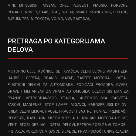
,
,
,
,
,
,
,
MINI
MITSUBISHI
NISSAN
OPEL
PEUGEOT
PIAGGIO
PORSCHE
,
,
,
,
,
,
,
,
RENAULT
ROVER
SAAB
SEAT
SKODA
SMART
SSANGYONG
SUBARU
,
,
,
,
,
,
SUZUKI
TESLA
TOYOTA
VOLVO
VW
ZASTAVA
PRETRAGA PO KATEGORIJAMA
DELOVA
,
,
,
,
MOTORNO ULJE
KOČNICE
SET KVAČILA
VELIKI SERVIS
AMORTIZERI
,
HAUBE I GEPEKA
BRANICI, MASKE, ZAŠTITE MOTORA I OSTALI
,
PLASTIČNI DELOVI ZA AUTOMOBILE
PODIZAČI PROZORA, KVAKE,
,
BRAVE I MEHANIZMI ZA VRATA AUTOMOBILA
DELOVI SISTEMA ZA
,
PRANJE VETROBRANSKOG STAKLA
AUTOMOBILSKA RASVETA:
,
FAROVI, MAGLENKE, STOP LAMPE, MIGAVCI
KAROSERIJSKI DELOVI:
,
KRILA, VEZNI LIMOVI, HAUBE, PRAGOVI I SAJTNE
PUMPE, PREKIDAČI I
,
REOSTATI
RASHLADNI SISTEM VOZILA: HLADNJACI MOTORA I KLIME,
,
VENTILATORI, GREJAČI I OSTALI DELOVI
RETROVIZORI ZA AUTOMOBIL
,
– STAKLA, POKLOPCI, MIGAVCI
SIJALICE, PRVA POMOĆ I UNIVERZALNA