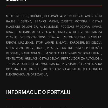
,
,
,
,
MOTORNO ULJE
KOČNICE
SET KVAČILA
VELIKI SERVIS
AMORTIZERI
,
HAUBE I GEPEKA
BRANICI, MASKE, ZAŠTITE MOTORA I OSTALI
,
PLASTIČNI DELOVI ZA AUTOMOBILE
PODIZAČI PROZORA, KVAKE,
,
BRAVE I MEHANIZMI ZA VRATA AUTOMOBILA
DELOVI SISTEMA ZA
,
PRANJE VETROBRANSKOG STAKLA
AUTOMOBILSKA RASVETA:
,
FAROVI, MAGLENKE, STOP LAMPE, MIGAVCI
KAROSERIJSKI DELOVI:
,
KRILA, VEZNI LIMOVI, HAUBE, PRAGOVI I SAJTNE
PUMPE, PREKIDAČI I
,
REOSTATI
RASHLADNI SISTEM VOZILA: HLADNJACI MOTORA I KLIME,
,
VENTILATORI, GREJAČI I OSTALI DELOVI
RETROVIZORI ZA AUTOMOBIL
,
– STAKLA, POKLOPCI, MIGAVCI
SIJALICE, PRVA POMOĆ I UNIVERZALNA
,
,
OPREMA ZA AUTOMOBILE
AUTO DELOVI NA AKCIJI
AUTO ELEKTRIKA I
,
,
ELEKTRONIKA
AMORTIZACIJA
INFORMACIJE O PORTALU