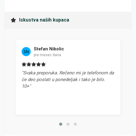
Iskustva naših kupaca
Stefan Nikolic
Milan
pre mesec dana
pre 4 m
"Svaka preporuka. Rečeno mi je telefonom da
"Najbolja po
će deo poslati u ponedeljak i tako je bilo.
odnosom cene
10+"