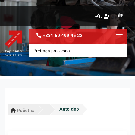
/
+381 60 499 45 22
Toggle 
Auto deo
Početna