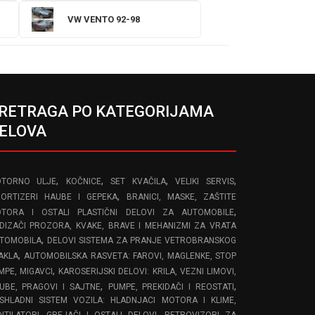
VW VENTO 92-98
RETRAGA PO KATEGORIJAMA
ELOVA
,
,
,
,
TORNO ULJE
KOČNICE
SET KVAČILA
VELIKI SERVIS
,
ORTIZERI HAUBE I GEPEKA
BRANICI, MASKE, ZAŠTITE
,
TORA I OSTALI PLASTIČNI DELOVI ZA AUTOMOBILE
DIZAČI PROZORA, KVAKE, BRAVE I MEHANIZMI ZA VRATA
,
TOMOBILA
DELOVI SISTEMA ZA PRANJE VETROBRANSKOG
,
AKLA
AUTOMOBILSKA RASVETA: FAROVI, MAGLENKE, STOP
,
MPE, MIGAVCI
KAROSERIJSKI DELOVI: KRILA, VEZNI LIMOVI,
,
,
UBE, PRAGOVI I SAJTNE
PUMPE, PREKIDAČI I REOSTATI
SHLADNI SISTEM VOZILA: HLADNJACI MOTORA I KLIME,
,
NTILATORI, GREJAČI I OSTALI DELOVI
RETROVIZORI ZA