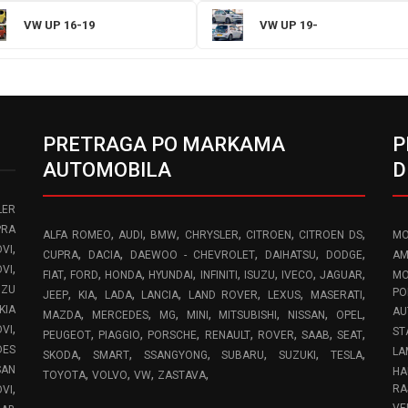
VW UP 16-19
VW UP 19-
PRETRAGA PO MARKAMA
P
AUTOMOBILA
D
LER
PRA
,
,
,
,
,
,
ALFA ROMEO
AUDI
BMW
CHRYSLER
CITROEN
CITROEN DS
MO
,
VI
,
,
,
,
,
CUPRA
DACIA
DAEWOO - CHEVROLET
DAIHATSU
DODGE
AM
,
OVI
,
,
,
,
,
,
,
,
FIAT
FORD
HONDA
HYUNDAI
INFINITI
ISUZU
IVECO
JAGUAR
MO
UZU
,
,
,
,
,
,
,
PO
JEEP
KIA
LADA
LANCIA
LAND ROVER
LEXUS
MASERATI
KIA
AU
,
,
,
,
,
,
,
MAZDA
MERCEDES
MG
MINI
MITSUBISHI
NISSAN
OPEL
,
OVI
ST
,
,
,
,
,
,
,
PEUGEOT
PIAGGIO
PORSCHE
RENAULT
ROVER
SAAB
SEAT
DES
LA
,
,
,
,
,
,
SKODA
SMART
SSANGYONG
SUBARU
SUZUKI
TESLA
SAN
HA
,
,
,
,
TOYOTA
VOLVO
VW
ZASTAVA
,
RA
OVI
VE