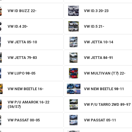
VW ID BUZZ 22-
VW ID.3 20-23
VW ID.4 20-
VW ID.5 21-
VW JETTA 05-10
VW JETTA 10-14
VW JETTA 79-83
VW JETTA 84-91
VW LUPO 98-05
VW MULTIVAN (T7) 22-
VW NEW BEETLE 16-
VW NEW BEETLE 98-11
VW P/U AMAROK 16-22
VW P/U TARRO 2WD 89-97
(S6/S7)
VW PASSAT 00-05
VW PASSAT 05-11