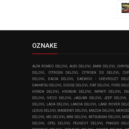
OZNAKE
,
,
,
ALFA ROMEO DELOVI
AUDI DELOVI
BMW DELOVI
CHRYS
,
,
,
DELOVI
CITROEN DELOVI
CITROEN DS DELOVI
CU
,
,
DELOVI
DACIA DELOVI
DAEWOO - CHEVROLET DELO
,
,
,
DAIHATSU DELOVI
DODGE DELOVI
FIAT DELOVI
FORD DEL
,
,
,
HONDA DELOVI
HYUNDAI DELOVI
INFINITI DELOVI
IS
,
,
,
,
DELOVI
IVECO DELOVI
JAGUAR DELOVI
JEEP DELOVI
,
,
,
DELOVI
LADA DELOVI
LANCIA DELOVI
LAND ROVER DEL
,
,
,
LEXUS DELOVI
MASERATI DELOVI
MAZDA DELOVI
MERCE
,
,
,
,
DELOVI
MG DELOVI
MINI DELOVI
MITSUBISHI DELOVI
NIS
,
,
,
DELOVI
OPEL DELOVI
PEUGEOT DELOVI
PIAGGIO DEL