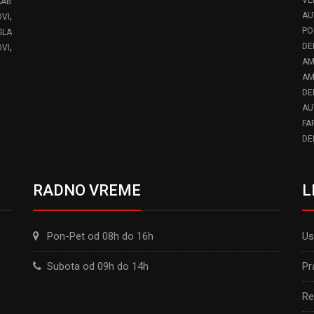
AAB
,
AU
VI
PO
SLA
,
DE
VI
AM
AM
DE
AU
FA
DE
RADNO VREME
L
Pon-Pet od 08h do 16h
Us
Subota od 09h do 14h
Pr
Re