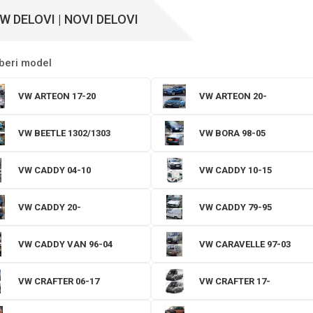
W DELOVI | NOVI DELOVI
beri model
VW ARTEON 17-20
VW ARTEON 20-
VW BEETLE 1302/1303
VW BORA 98-05
VW CADDY 04-10
VW CADDY 10-15
VW CADDY 20-
VW CADDY 79-95
VW CADDY VAN 96-04
VW CARAVELLE 97-03
VW CRAFTER 06-17
VW CRAFTER 17-