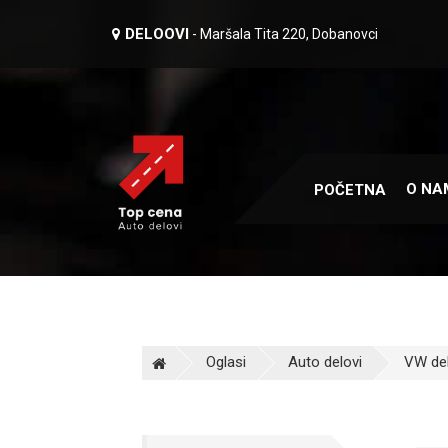
DELOOVI
- Maršala Tita 220, Dobanovci
O NA
POČETNA
Oglasi
Auto delovi
VW del