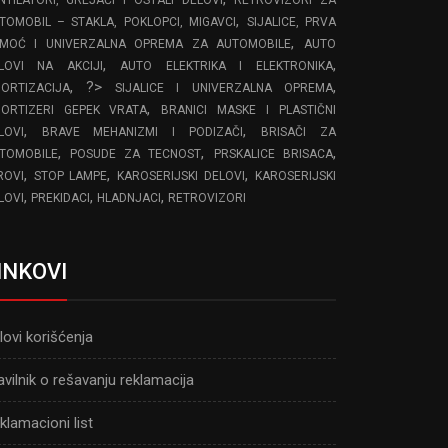
,
TOMOBIL – STAKLA, POKLOPCI, MIGAVCI
SIJALICE, PRVA
,
MOĆ I UNIVERZALNA OPREMA ZA AUTOMOBILE
AUTO
,
,
LOVI NA AKCIJI
AUTO ELEKTRIKA I ELEKTRONIKA
, ?>
,
ORTIZACIJA
SIJALICE I UNIVERZALNA OPREMA
,
ORTIZERI GEPEK VRATA
BRANICI MASKE I PLASTIČNI
,
,
LOVI
BRAVE MEHANIZMI I PODIZAČI
BRISAČI ZA
,
,
,
TOMOBILE
POSUDE ZA TECNOST
PRSKALICE BRISACA
,
,
,
ROVI
STOP LAMPE
KAROSERIJSKI DELOVI
KAROSERIJSKI
,
,
,
LOVI
PREKIDACI
HLADNJACI
RETROVIZORI
INKOVI
lovi korišćenja
avilnik o rešavanju reklamacija
klamacioni list