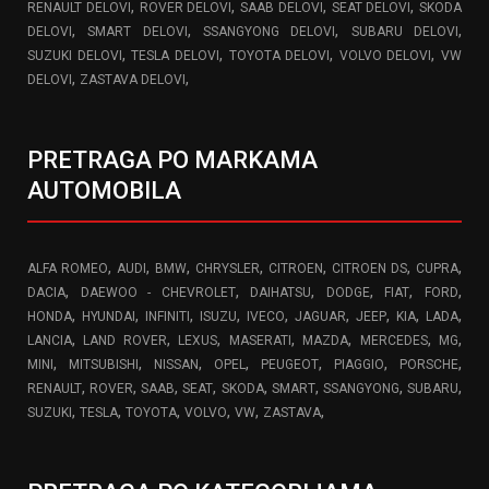
,
,
,
,
RENAULT DELOVI
ROVER DELOVI
SAAB DELOVI
SEAT DELOVI
SKODA
,
,
,
,
DELOVI
SMART DELOVI
SSANGYONG DELOVI
SUBARU DELOVI
,
,
,
,
SUZUKI DELOVI
TESLA DELOVI
TOYOTA DELOVI
VOLVO DELOVI
VW
,
,
DELOVI
ZASTAVA DELOVI
PRETRAGA PO MARKAMA
AUTOMOBILA
,
,
,
,
,
,
,
ALFA ROMEO
AUDI
BMW
CHRYSLER
CITROEN
CITROEN DS
CUPRA
,
,
,
,
,
,
DACIA
DAEWOO - CHEVROLET
DAIHATSU
DODGE
FIAT
FORD
,
,
,
,
,
,
,
,
,
HONDA
HYUNDAI
INFINITI
ISUZU
IVECO
JAGUAR
JEEP
KIA
LADA
,
,
,
,
,
,
,
LANCIA
LAND ROVER
LEXUS
MASERATI
MAZDA
MERCEDES
MG
,
,
,
,
,
,
,
MINI
MITSUBISHI
NISSAN
OPEL
PEUGEOT
PIAGGIO
PORSCHE
,
,
,
,
,
,
,
,
RENAULT
ROVER
SAAB
SEAT
SKODA
SMART
SSANGYONG
SUBARU
,
,
,
,
,
,
SUZUKI
TESLA
TOYOTA
VOLVO
VW
ZASTAVA