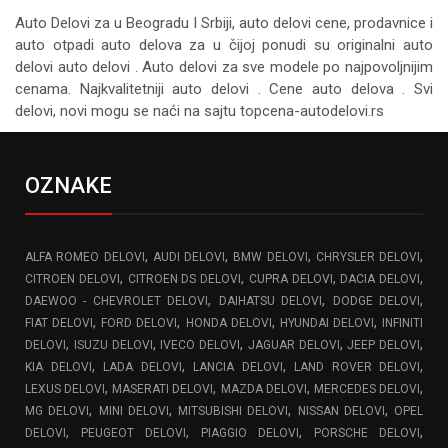
Auto Delovi za
u Beogradu I Srbiji, auto delovi cene, prodavnice i
auto otpadi auto delova za u čijoj ponudi su originalni auto
delovi auto delovi . Auto delovi za sve modele po najpovoljnijim
cenama. Najkvalitetniji auto delovi . Cene auto delova . Svi
delovi, novi mogu se naći na sajtu topcena-autodelovi.rs
OZNAKE
,
,
,
,
ALFA ROMEO DELOVI
AUDI DELOVI
BMW DELOVI
CHRYSLER DELOVI
,
,
,
,
CITROEN DELOVI
CITROEN DS DELOVI
CUPRA DELOVI
DACIA DELOVI
,
,
,
DAEWOO - CHEVROLET DELOVI
DAIHATSU DELOVI
DODGE DELOVI
,
,
,
,
FIAT DELOVI
FORD DELOVI
HONDA DELOVI
HYUNDAI DELOVI
INFINITI
,
,
,
,
,
DELOVI
ISUZU DELOVI
IVECO DELOVI
JAGUAR DELOVI
JEEP DELOVI
,
,
,
,
KIA DELOVI
LADA DELOVI
LANCIA DELOVI
LAND ROVER DELOVI
,
,
,
,
LEXUS DELOVI
MASERATI DELOVI
MAZDA DELOVI
MERCEDES DELOVI
,
,
,
,
MG DELOVI
MINI DELOVI
MITSUBISHI DELOVI
NISSAN DELOVI
OPEL
,
,
,
,
DELOVI
PEUGEOT DELOVI
PIAGGIO DELOVI
PORSCHE DELOVI