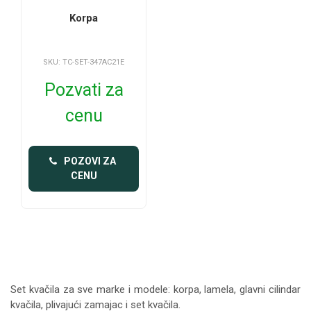
Korpa
SKU: TC-SET-347AC21E
Pozvati za
cenu
 POZOVI ZA 
CENU
Set kvačila za sve marke i modele: korpa, lamela, glavni cilindar
kvačila, plivajući zamajac i set kvačila.