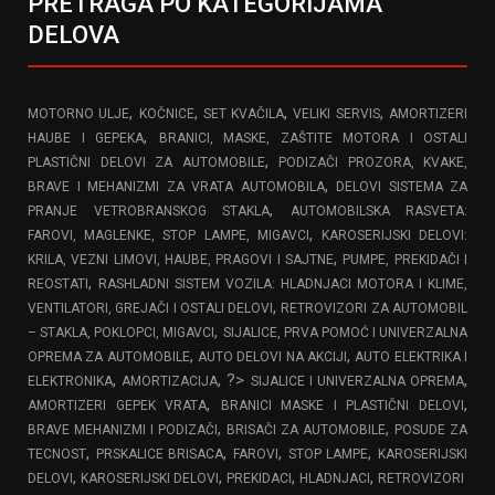
PRETRAGA PO KATEGORIJAMA
DELOVA
,
,
,
,
MOTORNO ULJE
KOČNICE
SET KVAČILA
VELIKI SERVIS
AMORTIZERI
,
HAUBE I GEPEKA
BRANICI, MASKE, ZAŠTITE MOTORA I OSTALI
,
PLASTIČNI DELOVI ZA AUTOMOBILE
PODIZAČI PROZORA, KVAKE,
,
BRAVE I MEHANIZMI ZA VRATA AUTOMOBILA
DELOVI SISTEMA ZA
,
PRANJE VETROBRANSKOG STAKLA
AUTOMOBILSKA RASVETA:
,
FAROVI, MAGLENKE, STOP LAMPE, MIGAVCI
KAROSERIJSKI DELOVI:
,
KRILA, VEZNI LIMOVI, HAUBE, PRAGOVI I SAJTNE
PUMPE, PREKIDAČI I
,
REOSTATI
RASHLADNI SISTEM VOZILA: HLADNJACI MOTORA I KLIME,
,
VENTILATORI, GREJAČI I OSTALI DELOVI
RETROVIZORI ZA AUTOMOBIL
,
– STAKLA, POKLOPCI, MIGAVCI
SIJALICE, PRVA POMOĆ I UNIVERZALNA
,
,
OPREMA ZA AUTOMOBILE
AUTO DELOVI NA AKCIJI
AUTO ELEKTRIKA I
,
, ?>
,
ELEKTRONIKA
AMORTIZACIJA
SIJALICE I UNIVERZALNA OPREMA
,
,
AMORTIZERI GEPEK VRATA
BRANICI MASKE I PLASTIČNI DELOVI
,
,
BRAVE MEHANIZMI I PODIZAČI
BRISAČI ZA AUTOMOBILE
POSUDE ZA
,
,
,
,
TECNOST
PRSKALICE BRISACA
FAROVI
STOP LAMPE
KAROSERIJSKI
,
,
,
,
DELOVI
KAROSERIJSKI DELOVI
PREKIDACI
HLADNJACI
RETROVIZORI