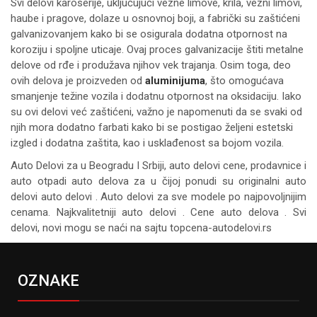
Svi delovi karoserije, uključujući vezne limove, krila, vezni limovi,
haube i pragove, dolaze u osnovnoj boji, a fabrički su zaštićeni
galvanizovanjem kako bi se osigurala dodatna otpornost na
koroziju i spoljne uticaje. Ovaj proces galvanizacije štiti metalne
delove od rđe i produžava njihov vek trajanja. Osim toga, deo
ovih delova je proizveden od
aluminijuma
, što omogućava
smanjenje težine vozila i dodatnu otpornost na oksidaciju. Iako
su ovi delovi već zaštićeni, važno je napomenuti da se svaki od
njih mora dodatno farbati kako bi se postigao željeni estetski
izgled i dodatna zaštita, kao i usklađenost sa bojom vozila.
Auto Delovi za
u Beogradu I Srbiji, auto delovi cene, prodavnice i
auto otpadi auto delova za u čijoj ponudi su originalni auto
delovi auto delovi . Auto delovi za sve modele po najpovoljnijim
cenama. Najkvalitetniji auto delovi . Cene auto delova . Svi
delovi, novi mogu se naći na sajtu topcena-autodelovi.rs
OZNAKE