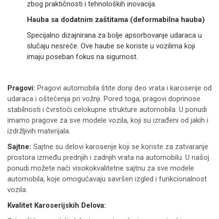
zbog praktičnosti i tehnoloških inovacija.
Hauba sa dodatnim zaštitama (deformabilna hauba)
Specijalno dizajnirana za bolje apsorbovanje udaraca u
slučaju nesreće. Ove haube se koriste u vozilima koji
imaju poseban fokus na sigurnost.
Pragovi:
Pragovi automobila štite donji deo vrata i karoserije od
udaraca i oštećenja pri vožnji. Pored toga, pragovi doprinose
stabilnosti i čvrstoći celokupne strukture automobila. U ponudi
imamo pragove za sve modele vozila, koji su izrađeni od jakih i
izdržljivih materijala.
Sajtne:
Sajtne su delovi karoserije koji se koriste za zatvaranje
prostora između prednjih i zadnjih vrata na automobilu. U našoj
ponudi možete naći visokokvalitetne sajtnu za sve modele
automobila, koje omogućavaju savršen izgled i funkcionalnost
vozila.
Kvalitet Karoserijskih Delova: