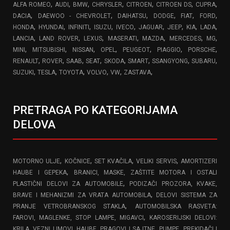
,
,
,
,
,
,
,
ALFA ROMEO
AUDI
BMW
CHRYSLER
CITROEN
CITROEN DS
CUPRA
,
,
,
,
,
,
DACIA
DAEWOO - CHEVROLET
DAIHATSU
DODGE
FIAT
FORD
,
,
,
,
,
,
,
,
,
HONDA
HYUNDAI
INFINITI
ISUZU
IVECO
JAGUAR
JEEP
KIA
LADA
,
,
,
,
,
,
,
LANCIA
LAND ROVER
LEXUS
MASERATI
MAZDA
MERCEDES
MG
,
,
,
,
,
,
,
MINI
MITSUBISHI
NISSAN
OPEL
PEUGEOT
PIAGGIO
PORSCHE
,
,
,
,
,
,
,
,
RENAULT
ROVER
SAAB
SEAT
SKODA
SMART
SSANGYONG
SUBARU
,
,
,
,
,
,
SUZUKI
TESLA
TOYOTA
VOLVO
VW
ZASTAVA
PRETRAGA PO KATEGORIJAMA
DELOVA
,
,
,
,
MOTORNO ULJE
KOČNICE
SET KVAČILA
VELIKI SERVIS
AMORTIZERI
,
HAUBE I GEPEKA
BRANICI, MASKE, ZAŠTITE MOTORA I OSTALI
,
PLASTIČNI DELOVI ZA AUTOMOBILE
PODIZAČI PROZORA, KVAKE,
,
BRAVE I MEHANIZMI ZA VRATA AUTOMOBILA
DELOVI SISTEMA ZA
,
PRANJE VETROBRANSKOG STAKLA
AUTOMOBILSKA RASVETA:
,
FAROVI, MAGLENKE, STOP LAMPE, MIGAVCI
KAROSERIJSKI DELOVI:
,
KRILA, VEZNI LIMOVI, HAUBE, PRAGOVI I SAJTNE
PUMPE, PREKIDAČI I