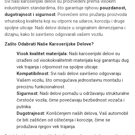
Svi naši karoserijski delovi su proizvedeni prema visokim
industrijskim standardima, što garantuje njihovu
pouzdanost,
dugotrajnost i sigurnost
. Posvećeni smo pružanju proizvoda
vrhunskog kvaliteta koji su otporni na udarce, koroziju i druge
spoljne uticaje. Naši delovi dolaze u originalnim dimenzijama i
dizajnu, kako bi savršeno odgovarali vašem vozilu.
Zašto Odabrati Naše Karoserijske Delove?
Visok kvalitet materijala:
Naši karoserijski delovi su
izrađeni od visokokvalitetnih materijala koji garantuju dug
vek trajanja i otpornost na spoljne uticaje.
Kompatibilnost:
Svi naši delovi savršeno odgovaraju
Vašem vozilu, što omogućava jednostavnu montažu i
preciznu funkcionalnost.
Sigurnost:
Naši delovi pomažu u održavanju strukturalne
čvrstoće vozila, čime povećavaju bezbednost vozača i
putnika.
Dugotrajnost:
Korišćenjem naših delova, Vaš automobil
će biti zaštićen od oštećenja i korozije, čime se
produžava njegov vek trajanja.