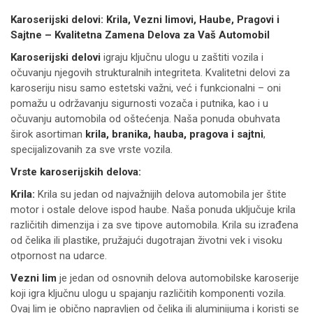
Karoserijski delovi: Krila, Vezni limovi, Haube, Pragovi i
Sajtne – Kvalitetna Zamena Delova za Vaš Automobil
Karoserijski delovi
igraju ključnu ulogu u zaštiti vozila i
očuvanju njegovih strukturalnih integriteta. Kvalitetni delovi za
karoseriju nisu samo estetski važni, već i funkcionalni – oni
pomažu u održavanju sigurnosti vozača i putnika, kao i u
očuvanju automobila od oštećenja. Naša ponuda obuhvata
širok asortiman
krila, branika, hauba, pragova i sajtni
,
specijalizovanih za sve vrste vozila.
Vrste karoserijskih delova:
Krila:
Krila su jedan od najvažnijih delova automobila jer štite
motor i ostale delove ispod haube. Naša ponuda uključuje krila
različitih dimenzija i za sve tipove automobila. Krila su izrađena
od čelika ili plastike, pružajući dugotrajan životni vek i visoku
otpornost na udarce.
Vezni lim
je jedan od osnovnih delova automobilske karoserije
koji igra ključnu ulogu u spajanju različitih komponenti vozila.
Ovaj lim je obično napravljen od čelika ili aluminijuma i koristi se