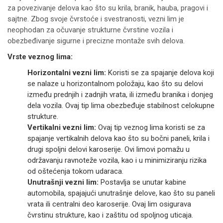
za povezivanje delova kao što su krila, branik, hauba, pragovi i
sajtne. Zbog svoje čvrstoće i svestranosti, vezni lim je
neophodan za očuvanje strukturne čvrstine vozila i
obezbeđivanje sigurne i precizne montaže svih delova.
Vrste veznog lima:
Horizontalni vezni lim:
Koristi se za spajanje delova koji
se nalaze u horizontalnom položaju, kao što su delovi
između prednjih i zadnjih vrata, ili između branika i donjeg
dela vozila. Ovaj tip lima obezbeđuje stabilnost celokupne
strukture.
Vertikalni vezni lim:
Ovaj tip veznog lima koristi se za
spajanje vertikalnih delova kao što su bočni paneli, krila i
drugi spoljni delovi karoserije. Ovi limovi pomažu u
održavanju ravnoteže vozila, kao i u minimiziranju rizika
od oštećenja tokom udaraca.
Unutrašnji vezni lim:
Postavlja se unutar kabine
automobila, spajajući unutrašnje delove, kao što su paneli
vrata ili centralni deo karoserije. Ovaj lim osigurava
čvrstinu strukture, kao i zaštitu od spoljnog uticaja.