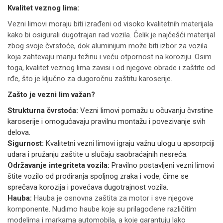
Kvalitet veznog lima:
Vezni limovi moraju biti izrađeni od visoko kvalitetnih materijala
kako bi osigurali dugotrajan rad vozila. Čelik je najčešći materijal
zbog svoje čvrstoće, dok aluminijum može biti izbor za vozila
koja zahtevaju manju težinu i veću otpornost na koroziju. Osim
toga, kvalitet veznog lima zavisi i od njegove obrade i zaštite od
rđe, što je ključno za dugoročnu zaštitu karoserije.
Zašto je vezni lim važan?
Strukturna čvrstoća:
Vezni limovi pomažu u očuvanju čvrstine
karoserije i omogućavaju pravilnu montažu i povezivanje svih
delova.
Sigurnost:
Kvalitetni vezni limovi igraju važnu ulogu u apsorpciji
udara i pružanju zaštite u slučaju saobraćajnih nesreća.
Održavanje integriteta vozila:
Pravilno postavljeni vezni limovi
štite vozilo od prodiranja spoljnog zraka i vode, čime se
sprečava korozija i povećava dugotrajnost vozila.
Hauba:
Hauba je osnovna zaštita za motor i sve njegove
komponente. Nudimo haube koje su prilagođene različitim
modelima i markama automobila, a koje garantuju lako