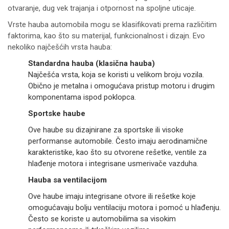
otvaranje, dug vek trajanja i otpornost na spoljne uticaje.
Vrste hauba automobila mogu se klasifikovati prema različitim
faktorima, kao što su materijal, funkcionalnost i dizajn. Evo
nekoliko najčešćih vrsta hauba:
Standardna hauba (klasična hauba)
Najčešća vrsta, koja se koristi u velikom broju vozila.
Obično je metalna i omogućava pristup motoru i drugim
komponentama ispod poklopca.
Sportske haube
Ove haube su dizajnirane za sportske ili visoke
performanse automobile. Često imaju aerodinamične
karakteristike, kao što su otvorene rešetke, ventile za
hlađenje motora i integrisane usmerivače vazduha.
Hauba sa ventilacijom
Ove haube imaju integrisane otvore ili rešetke koje
omogućavaju bolju ventilaciju motora i pomoć u hlađenju.
Često se koriste u automobilima sa visokim