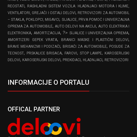
,
REOSTATI
RASHLADNI SISTEM VOZILA: HLADNJACI MOTORA I KLIME,
,
VENTILATORI, GREJAČI I OSTALI DELOVI
RETROVIZORI ZA AUTOMOBIL
,
– STAKLA, POKLOPCI, MIGAVCI
SIJALICE, PRVA POMOĆ I UNIVERZALNA
,
,
OPREMA ZA AUTOMOBILE
AUTO DELOVI NA AKCIJI
AUTO ELEKTRIKA I
,
, ?>
,
ELEKTRONIKA
AMORTIZACIJA
SIJALICE I UNIVERZALNA OPREMA
,
,
AMORTIZERI GEPEK VRATA
BRANICI MASKE I PLASTIČNI DELOVI
,
,
BRAVE MEHANIZMI I PODIZAČI
BRISAČI ZA AUTOMOBILE
POSUDE ZA
,
,
,
,
TECNOST
PRSKALICE BRISACA
FAROVI
STOP LAMPE
KAROSERIJSKI
,
,
,
,
DELOVI
KAROSERIJSKI DELOVI
PREKIDACI
HLADNJACI
RETROVIZORI
INFORMACIJE O PORTALU
OFFICAL PARTNER