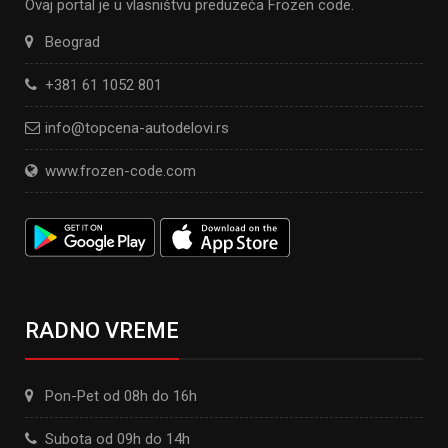
Ovaj portal je u vlasništvu preduzeća Frozen code.
Beograd
+381 61 1052 801
info@topcena-autodelovi.rs
www.frozen-code.com
RADNO VREME
Pon-Pet od 08h do 16h
Subota od 09h do 14h