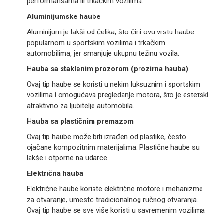
performansama ili trkačkim vozilima.
Aluminijumske haube
Aluminijum je lakši od čelika, što čini ovu vrstu haube
popularnom u sportskim vozilima i trkačkim
automobilima, jer smanjuje ukupnu težinu vozila.
Hauba sa staklenim prozorom (prozirna hauba)
Ovaj tip haube se koristi u nekim luksuznim i sportskim
vozilima i omogućava pregledanje motora, što je estetski
atraktivno za ljubitelje automobila.
Hauba sa plastičnim premazom
Ovaj tip haube može biti izrađen od plastike, često
ojačane kompozitnim materijalima. Plastične haube su
lakše i otporne na udarce.
Električna hauba
Električne haube koriste električne motore i mehanizme
za otvaranje, umesto tradicionalnog ručnog otvaranja.
Ovaj tip haube se sve više koristi u savremenim vozilima