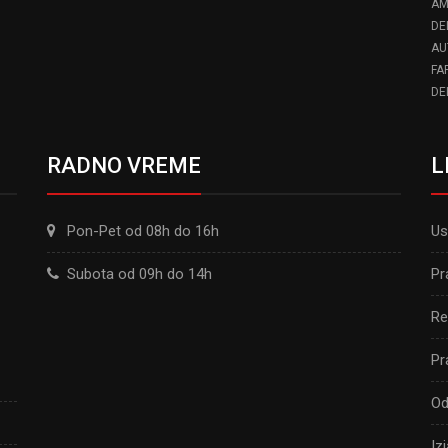
AM
DE
AU
FA
DE
RADNO VREME
L
Pon-Pet od 08h do 16h
Us
Subota od 09h do 14h
Pr
Re
Pr
Od
Iz