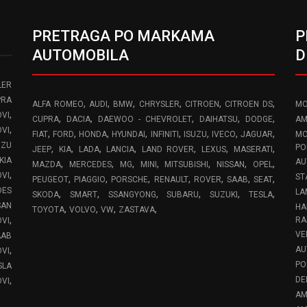
PRETRAGA PO MARKAMA
P
AUTOMOBILA
D
LER
PRA
,
,
,
,
,
,
ALFA ROMEO
AUDI
BMW
CHRYSLER
CITROEN
CITROEN DS
MO
,
VI
,
,
,
,
,
CUPRA
DACIA
DAEWOO - CHEVROLET
DAIHATSU
DODGE
AM
,
OVI
,
,
,
,
,
,
,
,
FIAT
FORD
HONDA
HYUNDAI
INFINITI
ISUZU
IVECO
JAGUAR
MO
UZU
,
,
,
,
,
,
,
PO
JEEP
KIA
LADA
LANCIA
LAND ROVER
LEXUS
MASERATI
KIA
AU
,
,
,
,
,
,
,
MAZDA
MERCEDES
MG
MINI
MITSUBISHI
NISSAN
OPEL
,
OVI
ST
,
,
,
,
,
,
,
PEUGEOT
PIAGGIO
PORSCHE
RENAULT
ROVER
SAAB
SEAT
DES
LA
,
,
,
,
,
,
SKODA
SMART
SSANGYONG
SUBARU
SUZUKI
TESLA
SAN
HA
,
,
,
,
TOYOTA
VOLVO
VW
ZASTAVA
,
RA
OVI
VE
AAB
,
AU
VI
PO
SLA
,
DE
VI
AM