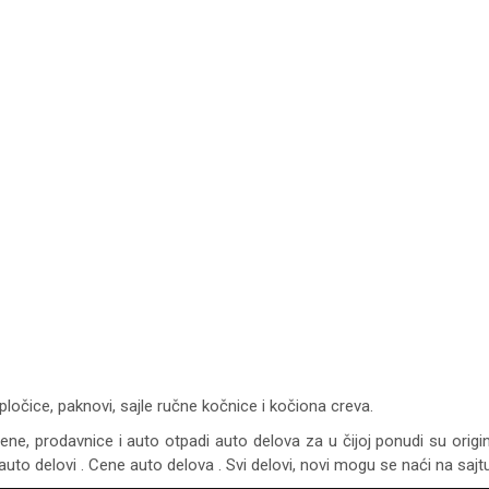
pločice, paknovi, sajle ručne kočnice i kočiona creva.
cene, prodavnice i auto otpadi auto delova za u čijoj ponudi su origi
auto delovi . Cene auto delova . Svi delovi, novi mogu se naći na saj