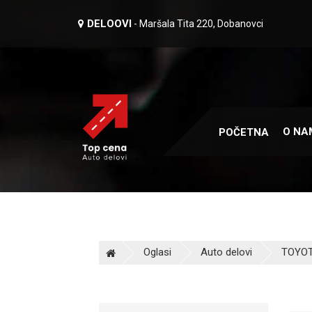
DELOOVI
- Maršala Tita 220, Dobanovci
O NA
POČETNA
Oglasi
Auto delovi
TOYOT