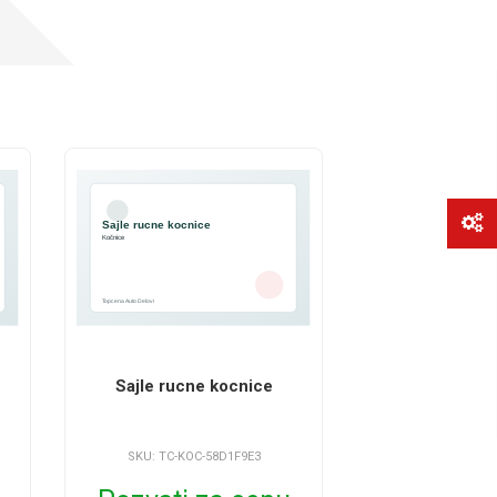
Sajle rucne kocnice
SKU: TC-KOC-58D1F9E3