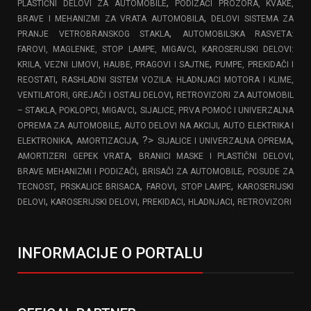
,
PLASTIČNI DELOVI ZA AUTOMOBILE
PODIZAČI PROZORA, KVAKE,
,
BRAVE I MEHANIZMI ZA VRATA AUTOMOBILA
DELOVI SISTEMA ZA
,
PRANJE VETROBRANSKOG STAKLA
AUTOMOBILSKA RASVETA:
,
FAROVI, MAGLENKE, STOP LAMPE, MIGAVCI
KAROSERIJSKI DELOVI:
,
KRILA, VEZNI LIMOVI, HAUBE, PRAGOVI I SAJTNE
PUMPE, PREKIDAČI I
,
REOSTATI
RASHLADNI SISTEM VOZILA: HLADNJACI MOTORA I KLIME,
,
VENTILATORI, GREJAČI I OSTALI DELOVI
RETROVIZORI ZA AUTOMOBIL
,
– STAKLA, POKLOPCI, MIGAVCI
SIJALICE, PRVA POMOĆ I UNIVERZALNA
,
,
OPREMA ZA AUTOMOBILE
AUTO DELOVI NA AKCIJI
AUTO ELEKTRIKA I
,
, ?>
,
ELEKTRONIKA
AMORTIZACIJA
SIJALICE I UNIVERZALNA OPREMA
,
,
AMORTIZERI GEPEK VRATA
BRANICI MASKE I PLASTIČNI DELOVI
,
,
BRAVE MEHANIZMI I PODIZAČI
BRISAČI ZA AUTOMOBILE
POSUDE ZA
,
,
,
,
TECNOST
PRSKALICE BRISACA
FAROVI
STOP LAMPE
KAROSERIJSKI
,
,
,
,
DELOVI
KAROSERIJSKI DELOVI
PREKIDACI
HLADNJACI
RETROVIZORI
INFORMACIJE O PORTALU