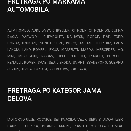
PRETRAGA PO MARKAMA
AUTOMOBILA
,
,
,
,
,
,
,
ALFA ROMEO
AUDI
BMW
CHRYSLER
CITROEN
CITROEN DS
CUPRA
,
,
,
,
,
,
DACIA
DAEWOO - CHEVROLET
DAIHATSU
DODGE
FIAT
FORD
,
,
,
,
,
,
,
,
,
HONDA
HYUNDAI
INFINITI
ISUZU
IVECO
JAGUAR
JEEP
KIA
LADA
,
,
,
,
,
,
,
LANCIA
LAND ROVER
LEXUS
MASERATI
MAZDA
MERCEDES
MG
,
,
,
,
,
,
,
MINI
MITSUBISHI
NISSAN
OPEL
PEUGEOT
PIAGGIO
PORSCHE
,
,
,
,
,
,
,
,
RENAULT
ROVER
SAAB
SEAT
SKODA
SMART
SSANGYONG
SUBARU
,
,
,
,
,
,
SUZUKI
TESLA
TOYOTA
VOLVO
VW
ZASTAVA
PRETRAGA PO KATEGORIJAMA
DELOVA
,
,
,
,
MOTORNO ULJE
KOČNICE
SET KVAČILA
VELIKI SERVIS
AMORTIZERI
,
HAUBE I GEPEKA
BRANICI, MASKE, ZAŠTITE MOTORA I OSTALI