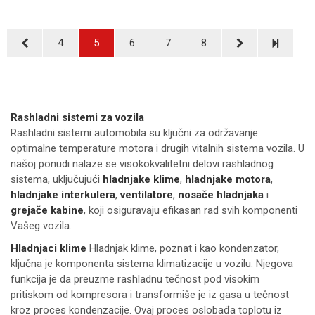
4
5
6
7
8
Rashladni sistemi za vozila
Rashladni sistemi automobila su ključni za održavanje
optimalne temperature motora i drugih vitalnih sistema vozila. U
našoj ponudi nalaze se visokokvalitetni delovi rashladnog
sistema, uključujući
hladnjake klime
,
hladnjake motora
,
hladnjake interkulera
,
ventilatore
,
nosače hladnjaka
i
grejače kabine
, koji osiguravaju efikasan rad svih komponenti
Vašeg vozila.
Hladnjaci klime
Hladnjak klime, poznat i kao kondenzator,
ključna je komponenta sistema klimatizacije u vozilu. Njegova
funkcija je da preuzme rashladnu tečnost pod visokim
pritiskom od kompresora i transformiše je iz gasa u tečnost
kroz proces kondenzacije. Ovaj proces oslobađa toplotu iz