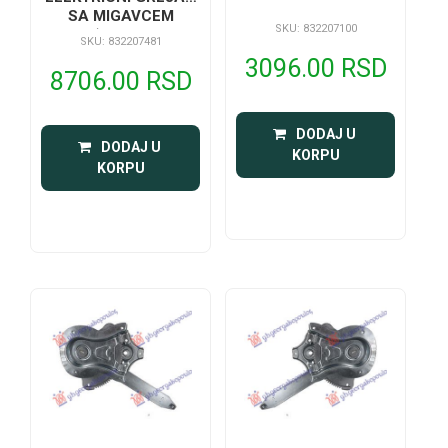
SA MIGAVCEM
SKU: 832207100
(KONVE
SKU: 832207481
3096.00 RSD
8706.00 RSD
 DODAJ U 
 DODAJ U 
KORPU
KORPU