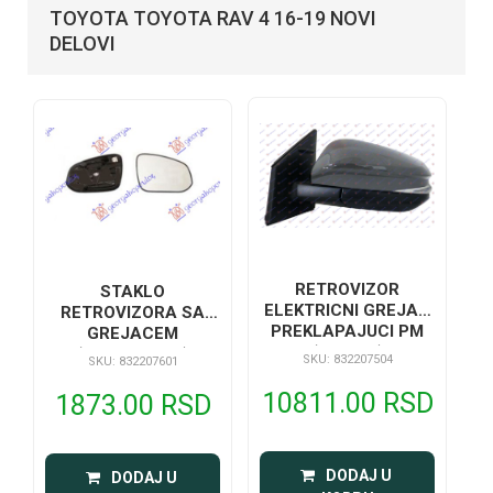
TOYOTA TOYOTA RAV 4 16-19 NOVI
DELOVI
RETROVIZOR
STAKLO
ELEKTRICNI GREJAC
RETROVIZORA SA
PREKLAPAJUCI PM
GREJACEM
(SA SVE)
(KONVEKSAN)
SKU: 832207504
SKU: 832207601
10811.00 RSD
1873.00 RSD
 DODAJ U 
 DODAJ U 