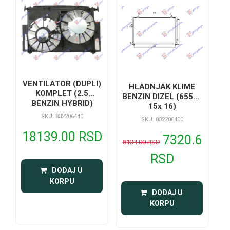
VENTILATOR (DUPLI)
HLADNJAK KLIME
KOMPLET (2.5
BENZIN DIZEL (655x4
BENZIN HYBRID)
15x 16)
SKU: 832206440
SKU: 832206400
18139.00 RSD
7320.6
8134.00 RSD
RSD
 DODAJ U 
KORPU
 DODAJ U 
KORPU