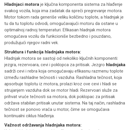
Hladnjaci motora
je ključna komponenta sistema za hlađenje
svakog vozila, koja ima zadatak da spreči pregrevanje motora.
Motor tokom rada generiše veliku količinu toplote, a hladnjak je
tu da tu toplotu odvodi, omogućavajući motoru da ostane u
optimalnoj radnoj temperaturi. Efikasan hladnjak motora
omogućava vozilu da funkcioniše bezbedno i pouzdano,
produžujući njegov radni vek.
Struktura i funkcija hladnjaka motora:
Hladnjak motora se sastoji od nekoliko ključnih komponenti:
jezgra, rezervoara, cevi i poklopca za pritisak. Jezgro
hladnjaka
sadrži cevi i rebra koja omogućavaju efikasnu razmenu toplote
između rashladne tečnosti i vazduha. Rashladna tečnost, koja
apsorbuje toplotu iz motora, prolazi kroz ove cevi i hladi se
strujanjem vazduha dok se motor hladi. Rezervoari služe za
prihvat vruće tečnosti sa motora, dok poklopac za pritisak
održava stabilan pritisak unutar sistema. Na taj način, rashladna
tečnost se ponovo vraća u motor, čime se omogućava
kontinualni ciklus hlađenja.
Važnost održavanja hladnjaka motora: