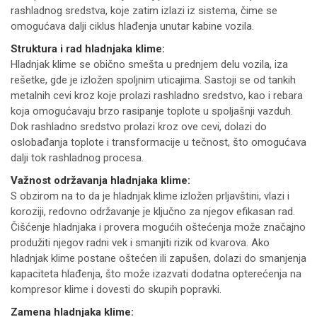
rashladnog sredstva, koje zatim izlazi iz sistema, čime se
omogućava dalji ciklus hlađenja unutar kabine vozila.
Struktura i rad hladnjaka klime:
Hladnjak klime se obično smešta u prednjem delu vozila, iza
rešetke, gde je izložen spoljnim uticajima. Sastoji se od tankih
metalnih cevi kroz koje prolazi rashladno sredstvo, kao i rebara
koja omogućavaju brzo rasipanje toplote u spoljašnji vazduh.
Dok rashladno sredstvo prolazi kroz ove cevi, dolazi do
oslobađanja toplote i transformacije u tečnost, što omogućava
dalji tok rashladnog procesa.
Važnost održavanja hladnjaka klime:
S obzirom na to da je hladnjak klime izložen prljavštini, vlazi i
koroziji, redovno održavanje je ključno za njegov efikasan rad.
Čišćenje hladnjaka i provera mogućih oštećenja može značajno
produžiti njegov radni vek i smanjiti rizik od kvarova. Ako
hladnjak klime postane oštećen ili zapušen, dolazi do smanjenja
kapaciteta hlađenja, što može izazvati dodatna opterećenja na
kompresor klime i dovesti do skupih popravki.
Zamena hladnjaka klime: