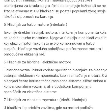
Kompozitni hladnjaci koriste materijale poput plastike i
aluminijuma za izradu jezgra, čime se smanjuje težina, ali se ne
žrtvuje efikasnost. Ovi hladnjaci su postali popularni zbog svoje
lakoće i otpornosti na koroziju.
5. Hladnjak za turbo motore (interkuler)
Iako nije direktni hladnjak motora, interkuler je komponenta koja
se koristi u turbo motorima. Njegova funkcija je da hladi vazduh
koji ulazi u motor nakon što je bio komprimovan u turbo
punjaču. Hlađenje vazduha poboljšava performanse motora i
omogućava efikasniji rad.
6. Hladnjak za hibridne i električne motore
Električna vozila i hibridi koriste specifične hladnjake za hlađenje
baterija i električnih komponenata, kao i za hlađenje motora. Ovi
hladnjaci često koriste tečne rashladne sisteme slične onima u
konvencionalnim vozilima, ali s dodatkom komponenti
specifičnih za električne sisteme.
7. Hladnjak za visoke temperature (trkački hladnjak)
U trkačkim i sportskim vozilima, gde su motori podložni