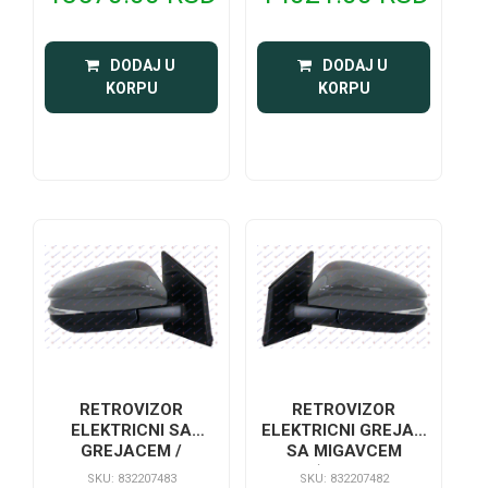
 DODAJ U 
 DODAJ U 
KORPU
KORPU
RETROVIZOR
RETROVIZOR
ELEKTRICNI SA
ELEKTRICNI GREJAC
GREJACEM /
SA MIGAVCEM
MIGAVAC A KVALITET
(KONVE
SKU: 832207483
SKU: 832207482