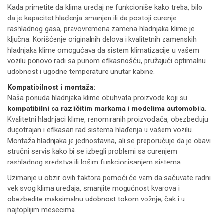
Kada primetite da klima uređaj ne funkcioniše kako treba, bilo
da je kapacitet hlađenja smanjen ili da postoji curenje
rashladnog gasa, pravovremena zamena hladnjaka klime je
ključna. Korišćenje originalnih delova i kvalitetnih zamenskih
hladnjaka klime omogućava da sistem klimatizacije u vašem
vozilu ponovo radi sa punom efikasnošću, pružajući optimalnu
udobnost i ugodne temperature unutar kabine.
Kompatibilnost i montaža:
Naša ponuda hladnjaka klime obuhvata proizvode koji su
kompatibilni sa različitim markama i modelima automobila
.
Kvalitetni hladnjaci klime, renomiranih proizvođača, obezbeđuju
dugotrajan i efikasan rad sistema hlađenja u vašem vozilu.
Montaža hladnjaka je jednostavna, ali se preporučuje da je obavi
stručni servis kako bi se izbegli problemi sa curenjem
rashladnog sredstva ili lošim funkcionisanjem sistema.
Uzimanje u obzir ovih faktora pomoći će vam da sačuvate radni
vek svog klima uređaja, smanjite mogućnost kvarova i
obezbedite maksimalnu udobnost tokom vožnje, čak i u
najtoplijim mesecima.