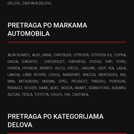
,
,
DELOVI
ZASTAVA DELOVI
PRETRAGA PO MARKAMA
AUTOMOBILA
,
,
,
,
,
,
,
ALFA ROMEO
AUDI
BMW
CHRYSLER
CITROEN
CITROEN DS
CUPRA
,
,
,
,
,
,
DACIA
DAEWOO - CHEVROLET
DAIHATSU
DODGE
FIAT
FORD
,
,
,
,
,
,
,
,
,
HONDA
HYUNDAI
INFINITI
ISUZU
IVECO
JAGUAR
JEEP
KIA
LADA
,
,
,
,
,
,
,
LANCIA
LAND ROVER
LEXUS
MASERATI
MAZDA
MERCEDES
MG
,
,
,
,
,
,
,
MINI
MITSUBISHI
NISSAN
OPEL
PEUGEOT
PIAGGIO
PORSCHE
,
,
,
,
,
,
,
,
RENAULT
ROVER
SAAB
SEAT
SKODA
SMART
SSANGYONG
SUBARU
,
,
,
,
,
,
SUZUKI
TESLA
TOYOTA
VOLVO
VW
ZASTAVA
PRETRAGA PO KATEGORIJAMA
DELOVA