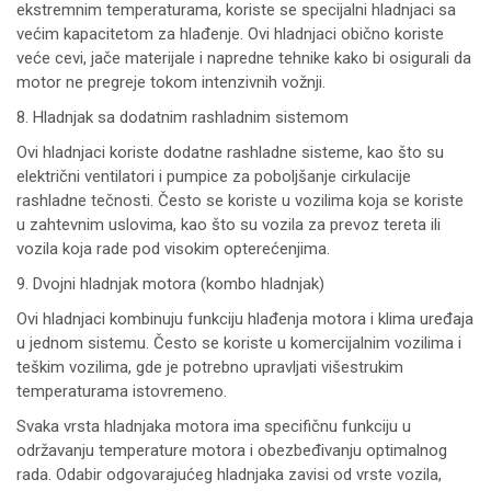
ekstremnim temperaturama, koriste se specijalni hladnjaci sa
većim kapacitetom za hlađenje. Ovi hladnjaci obično koriste
veće cevi, jače materijale i napredne tehnike kako bi osigurali da
motor ne pregreje tokom intenzivnih vožnji.
8. Hladnjak sa dodatnim rashladnim sistemom
Ovi hladnjaci koriste dodatne rashladne sisteme, kao što su
električni ventilatori i pumpice za poboljšanje cirkulacije
rashladne tečnosti. Često se koriste u vozilima koja se koriste
u zahtevnim uslovima, kao što su vozila za prevoz tereta ili
vozila koja rade pod visokim opterećenjima.
9. Dvojni hladnjak motora (kombo hladnjak)
Ovi hladnjaci kombinuju funkciju hlađenja motora i klima uređaja
u jednom sistemu. Često se koriste u komercijalnim vozilima i
teškim vozilima, gde je potrebno upravljati višestrukim
temperaturama istovremeno.
Svaka vrsta hladnjaka motora ima specifičnu funkciju u
održavanju temperature motora i obezbeđivanju optimalnog
rada. Odabir odgovarajućeg hladnjaka zavisi od vrste vozila,