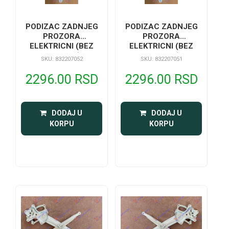
PODIZAC ZADNJEG
PODIZAC ZADNJEG
PROZORA
PROZORA
ELEKTRICNI (BEZ
ELEKTRICNI (BEZ
MOTORA)
MOTORA)
SKU: 832207052
SKU: 832207051
2296.00 RSD
2296.00 RSD
 DODAJ U 
 DODAJ U 
KORPU
KORPU