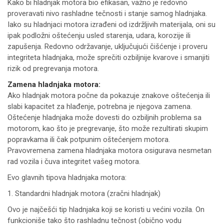
Kako bi hladnjak motora bio efikasan, važno je redovno
proveravati nivo rashladne tečnosti i stanje samog hladnjaka.
Iako su hladnjaci motora izrađeni od izdržljivih materijala, oni su
ipak podložni oštećenju usled starenja, udara, korozije ili
zapušenja. Redovno održavanje, uključujući čišćenje i proveru
integriteta hladnjaka, može sprečiti ozbiljnije kvarove i smanjiti
rizik od pregrevanja motora.
Zamena hladnjaka motora:
Ako hladnjak motora počne da pokazuje znakove oštećenja ili
slabi kapacitet za hlađenje, potrebna je njegova zamena.
Oštećenje hladnjaka može dovesti do ozbiljnih problema sa
motorom, kao što je pregrevanje, što može rezultirati skupim
popravkama ili čak potpunim oštećenjem motora.
Pravovremena zamena hladnjaka motora osigurava nesmetan
rad vozila i čuva integritet vašeg motora.
Evo glavnih tipova hladnjaka motora:
1. Standardni hladnjak motora (zračni hladnjak)
Ovo je najčešći tip hladnjaka koji se koristi u većini vozila. On
funkcioniše tako što rashladnu tečnost (obično vodu