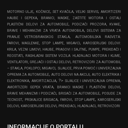
,
,
,
,
MOTORNO ULJE
KOČNICE
SET KVAČILA
VELIKI SERVIS
AMORTIZERI
,
HAUBE I GEPEKA
BRANICI, MASKE, ZAŠTITE MOTORA I OSTALI
,
PLASTIČNI DELOVI ZA AUTOMOBILE
PODIZAČI PROZORA, KVAKE,
,
BRAVE I MEHANIZMI ZA VRATA AUTOMOBILA
DELOVI SISTEMA ZA
,
PRANJE VETROBRANSKOG STAKLA
AUTOMOBILSKA RASVETA:
,
FAROVI, MAGLENKE, STOP LAMPE, MIGAVCI
KAROSERIJSKI DELOVI:
,
KRILA, VEZNI LIMOVI, HAUBE, PRAGOVI I SAJTNE
PUMPE, PREKIDAČI I
,
REOSTATI
RASHLADNI SISTEM VOZILA: HLADNJACI MOTORA I KLIME,
,
VENTILATORI, GREJAČI I OSTALI DELOVI
RETROVIZORI ZA AUTOMOBIL
,
– STAKLA, POKLOPCI, MIGAVCI
SIJALICE, PRVA POMOĆ I UNIVERZALNA
,
,
OPREMA ZA AUTOMOBILE
AUTO DELOVI NA AKCIJI
AUTO ELEKTRIKA I
,
, ?>
,
ELEKTRONIKA
AMORTIZACIJA
SIJALICE I UNIVERZALNA OPREMA
,
,
AMORTIZERI GEPEK VRATA
BRANICI MASKE I PLASTIČNI DELOVI
,
,
BRAVE MEHANIZMI I PODIZAČI
BRISAČI ZA AUTOMOBILE
POSUDE ZA
,
,
,
,
TECNOST
PRSKALICE BRISACA
FAROVI
STOP LAMPE
KAROSERIJSKI
,
,
,
,
DELOVI
KAROSERIJSKI DELOVI
PREKIDACI
HLADNJACI
RETROVIZORI
INFORMACIJE O PORTALU