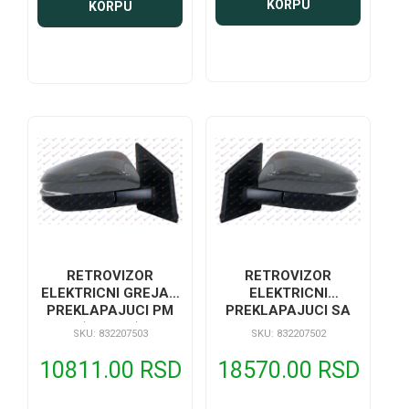
KORPU
KORPU
RETROVIZOR
RETROVIZOR
ELEKTRICNI GREJAC
ELEKTRICNI
PREKLAPAJUCI PM
PREKLAPAJUCI SA
(SA SVE)
GREJAC / MIGAVAC A
SKU: 832207503
SKU: 832207502
KVALITET
10811.00 RSD
18570.00 RSD