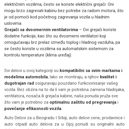
električnim vozilima, često se koriste električni grejači. Oni
mogu brzo zagrevati kabinu bez potrebe za radom motora, što
je od pomoći kod početnog zagrevanja vozila u hladnim
uslovima.
Grejači sa dvosmernim ventilatorima
– Ovi grejači koriste
dodatne funkcije, kao što su dvosmerni ventilatori koji
omogućavaju brz prelaz između toplog i hladnog vazduha, pa
se često koriste u vozilima sa automatskim sistemom za
kontrolu temperature (klima uređaj).
Svi delovi u ovoj kategoriji su
kompatibilni sa svim markama i
modelima automobila
, lako se montiraju, a njihov
kvalitet i
dugotrajan rad
osiguravaju pouzdano funkcionisanje vašeg
vozila. Bez obzira na to da li vam je potrebna zamena hladnjaka,
ventilatora, nosača ili grejača kabine, naša ponuda pruža sve
što vam je potrebno za
optimalnu zaštitu od pregrevanja
i
povećanje efikasnosti vozila
.
Auto Delovi za
u Beogradu I Srbiji, auto delovi cene, prodavnice i
auto otpadi auto delova za u čijoj ponudi su originalni auto