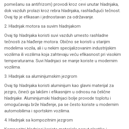
pomešanu sa antifrizom) provodi kroz cevi unutar hladnjaka,
dok vazduh prolazi kroz rebra hladnjaka, rashlađujući tečnost.
Ovaj tip je efikasan i jednostavan za održavanje.
2. Hladnjak motora sa suvim hladnjakom
Ovaj tip hladnjaka koristi suvi vazduh umesto rashladne
tečnosti za hlađenje motora. Obično se koristi u starijim
modelima vozila, ali i u nekim specijalizovanim industrijskim
vozilima ili vozilima koja zahtevaju veću efikasnost pri visokim
temperaturama. Suvi hladnjaci se manje koriste u modernim
vozilima.
3. Hladnjak sa aluminijumskim jezgrom
Ovaj tip hladnjaka koristi aluminijum kao glavni materijal za
jezgro, čineći ga lakšim i efikasnijim u odnosu na čelične
hladnjake. Aluminijumski hladnjaci bolje provode toplotu i
omogućavaju brže hlađenje, pa se često koriste u modernim
automobilima i sportskim vozilima.
4. Hladnjak sa kompozitnim jezgrom