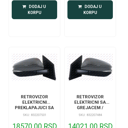
 DODAJ U 
 DODAJ U 
KORPU
KORPU
RETROVIZOR
RETROVIZOR
ELEKTRICNI
ELEKTRICNI SA
PREKLAPAJUCI SA
GREJACEM /
GREJAC / MIGAVAC A
MIGAVAC A KVALITET
SKU: 832207501
SKU: 832207484
KVALITET
18570.00 RSD
14021.00 RSD