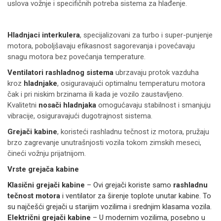
uslova vožnje i specifičnih potreba sistema za hlađenje.
Hladnjaci interkulera
, specijalizovani za turbo i super-punjenje
motora, poboljšavaju efikasnost sagorevanja i povećavaju
snagu motora bez povećanja temperature.
Ventilatori rashladnog sistema
ubrzavaju protok vazduha
kroz
hladnjake
, osiguravajući optimalnu temperaturu motora
čak i pri niskim brzinama ili kada je vozilo zaustavljeno.
Kvalitetni
nosači hladnjaka
omogućavaju stabilnost i smanjuju
vibracije, osiguravajući dugotrajnost sistema.
Grejači kabine
, koristeći rashladnu tečnost iz motora, pružaju
brzo zagrevanje unutrašnjosti vozila tokom zimskih meseci,
čineći vožnju prijatnijom.
Vrste grejača kabine
Klasični grejači kabine
– Ovi grejači koriste samo
rashladnu
tečnost motora
i ventilator za širenje toplote unutar kabine. To
su najčešći grejači u starijim vozilima i srednjim klasama vozila.
Električni grejači kabine
– U modernim vozilima, posebno u