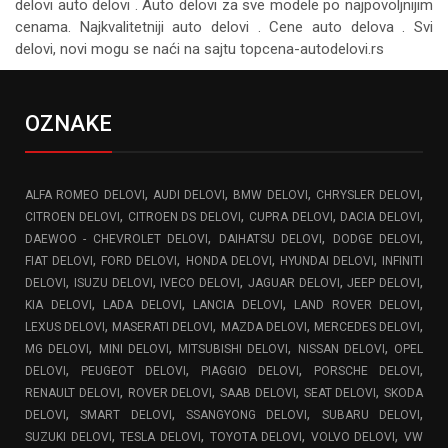
delovi auto delovi . Auto delovi za sve modele po najpovoljnijim
cenama. Najkvalitetniji auto delovi . Cene auto delova . Svi
delovi, novi mogu se naći na sajtu topcena-autodelovi.rs
OZNAKE
,
,
,
,
ALFA ROMEO DELOVI
AUDI DELOVI
BMW DELOVI
CHRYSLER DELOVI
,
,
,
,
CITROEN DELOVI
CITROEN DS DELOVI
CUPRA DELOVI
DACIA DELOVI
,
,
,
DAEWOO - CHEVROLET DELOVI
DAIHATSU DELOVI
DODGE DELOVI
,
,
,
,
FIAT DELOVI
FORD DELOVI
HONDA DELOVI
HYUNDAI DELOVI
INFINITI
,
,
,
,
,
DELOVI
ISUZU DELOVI
IVECO DELOVI
JAGUAR DELOVI
JEEP DELOVI
,
,
,
,
KIA DELOVI
LADA DELOVI
LANCIA DELOVI
LAND ROVER DELOVI
,
,
,
,
LEXUS DELOVI
MASERATI DELOVI
MAZDA DELOVI
MERCEDES DELOVI
,
,
,
,
MG DELOVI
MINI DELOVI
MITSUBISHI DELOVI
NISSAN DELOVI
OPEL
,
,
,
,
DELOVI
PEUGEOT DELOVI
PIAGGIO DELOVI
PORSCHE DELOVI
,
,
,
,
RENAULT DELOVI
ROVER DELOVI
SAAB DELOVI
SEAT DELOVI
SKODA
,
,
,
,
DELOVI
SMART DELOVI
SSANGYONG DELOVI
SUBARU DELOVI
,
,
,
,
SUZUKI DELOVI
TESLA DELOVI
TOYOTA DELOVI
VOLVO DELOVI
VW