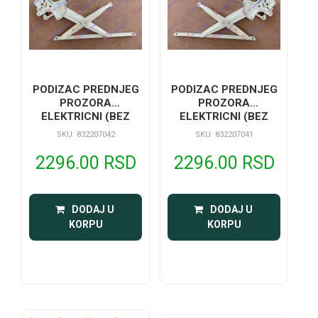
PODIZAC PREDNJEG
PODIZAC PREDNJEG
PROZORA
PROZORA
ELEKTRICNI (BEZ
ELEKTRICNI (BEZ
MOTORA)
MOTORA)
SKU: 832207042
SKU: 832207041
2296.00 RSD
2296.00 RSD
 DODAJ U 
 DODAJ U 
KORPU
KORPU