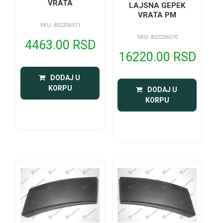
VRATA
LAJSNA GEPEK
VRATA PM
SKU: 832206571
SKU: 832206570
4463.00 RSD
16220.00 RSD
 DODAJ U 
KORPU
 DODAJ U 
KORPU