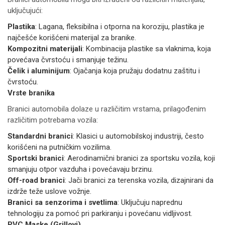
uključujući:
Plastika
: Lagana, fleksibilna i otporna na koroziju, plastika je
najčešće korišćeni materijal za branike.
Kompozitni materijali
: Kombinacija plastike sa vlaknima, koja
povećava čvrstoću i smanjuje težinu.
Čelik i aluminijum
: Ojačanja koja pružaju dodatnu zaštitu i
čvrstoću.
Vrste branika
Branici automobila dolaze u različitim vrstama, prilagođenim
različitim potrebama vozila:
Standardni branici
: Klasici u automobilskoj industriji, često
korišćeni na putničkim vozilima.
Sportski branici
: Aerodinamični branici za sportsku vozila, koji
smanjuju otpor vazduha i povećavaju brzinu.
Off-road branici
: Jači branici za terenska vozila, dizajnirani da
izdrže teže uslove vožnje.
Branici sa senzorima i svetlima
: Uključuju naprednu
tehnologiju za pomoć pri parkiranju i povećanu vidljivost.
PVC Maske (Grillovi)