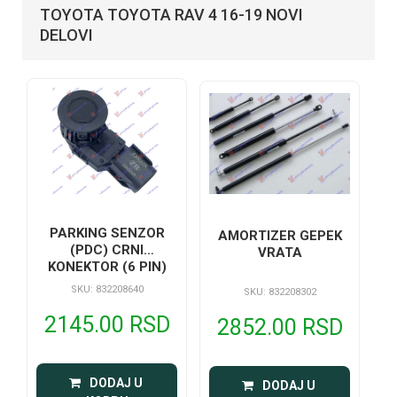
TOYOTA TOYOTA RAV 4 16-19 NOVI
DELOVI
PARKING SENZOR
AMORTIZER GEPEK
(PDC) CRNI
VRATA
KONEKTOR (6 PIN)
90M
SKU: 832208640
SKU: 832208302
2145.00 RSD
2852.00 RSD
 DODAJ U 
 DODAJ U 