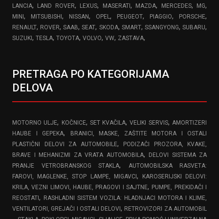
,
,
,
,
,
,
,
LANCIA
LAND ROVER
LEXUS
MASERATI
MAZDA
MERCEDES
MG
,
,
,
,
,
,
,
MINI
MITSUBISHI
NISSAN
OPEL
PEUGEOT
PIAGGIO
PORSCHE
,
,
,
,
,
,
,
,
RENAULT
ROVER
SAAB
SEAT
SKODA
SMART
SSANGYONG
SUBARU
,
,
,
,
,
,
SUZUKI
TESLA
TOYOTA
VOLVO
VW
ZASTAVA
PRETRAGA PO KATEGORIJAMA
DELOVA
,
,
,
,
MOTORNO ULJE
KOČNICE
SET KVAČILA
VELIKI SERVIS
AMORTIZERI
,
HAUBE I GEPEKA
BRANICI, MASKE, ZAŠTITE MOTORA I OSTALI
,
PLASTIČNI DELOVI ZA AUTOMOBILE
PODIZAČI PROZORA, KVAKE,
,
BRAVE I MEHANIZMI ZA VRATA AUTOMOBILA
DELOVI SISTEMA ZA
,
PRANJE VETROBRANSKOG STAKLA
AUTOMOBILSKA RASVETA:
,
FAROVI, MAGLENKE, STOP LAMPE, MIGAVCI
KAROSERIJSKI DELOVI:
,
KRILA, VEZNI LIMOVI, HAUBE, PRAGOVI I SAJTNE
PUMPE, PREKIDAČI I
,
REOSTATI
RASHLADNI SISTEM VOZILA: HLADNJACI MOTORA I KLIME,
,
VENTILATORI, GREJAČI I OSTALI DELOVI
RETROVIZORI ZA AUTOMOBIL