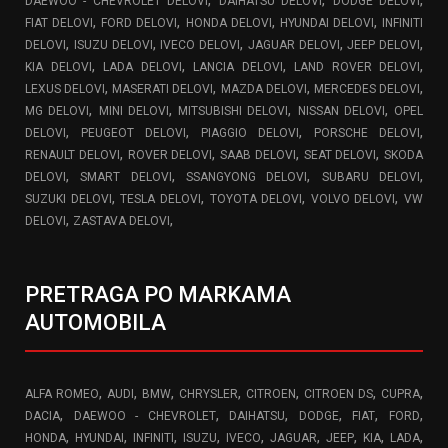
,
,
,
DAEWOO - CHEVROLET DELOVI
DAIHATSU DELOVI
DODGE DELOVI
,
,
,
,
FIAT DELOVI
FORD DELOVI
HONDA DELOVI
HYUNDAI DELOVI
INFINITI
,
,
,
,
,
DELOVI
ISUZU DELOVI
IVECO DELOVI
JAGUAR DELOVI
JEEP DELOVI
,
,
,
,
KIA DELOVI
LADA DELOVI
LANCIA DELOVI
LAND ROVER DELOVI
,
,
,
,
LEXUS DELOVI
MASERATI DELOVI
MAZDA DELOVI
MERCEDES DELOVI
,
,
,
,
MG DELOVI
MINI DELOVI
MITSUBISHI DELOVI
NISSAN DELOVI
OPEL
,
,
,
,
DELOVI
PEUGEOT DELOVI
PIAGGIO DELOVI
PORSCHE DELOVI
,
,
,
,
RENAULT DELOVI
ROVER DELOVI
SAAB DELOVI
SEAT DELOVI
SKODA
,
,
,
,
DELOVI
SMART DELOVI
SSANGYONG DELOVI
SUBARU DELOVI
,
,
,
,
SUZUKI DELOVI
TESLA DELOVI
TOYOTA DELOVI
VOLVO DELOVI
VW
,
,
DELOVI
ZASTAVA DELOVI
PRETRAGA PO MARKAMA
AUTOMOBILA
,
,
,
,
,
,
,
ALFA ROMEO
AUDI
BMW
CHRYSLER
CITROEN
CITROEN DS
CUPRA
,
,
,
,
,
,
DACIA
DAEWOO - CHEVROLET
DAIHATSU
DODGE
FIAT
FORD
,
,
,
,
,
,
,
,
,
HONDA
HYUNDAI
INFINITI
ISUZU
IVECO
JAGUAR
JEEP
KIA
LADA