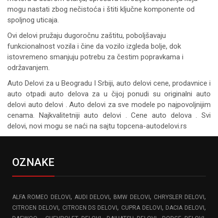
mogu nastati zbog nečistoća i štiti ključne komponente od
spoljnog uticaja.
Ovi delovi pružaju dugoročnu zaštitu, poboljšavaju
funkcionalnost vozila i čine da vozilo izgleda bolje, dok
istovremeno smanjuju potrebu za čestim popravkama i
održavanjem.
Auto Delovi za
u Beogradu I Srbiji, auto delovi cene, prodavnice i
auto otpadi auto delova za u čijoj ponudi su originalni auto
delovi auto delovi . Auto delovi za sve modele po najpovoljnijim
cenama. Najkvalitetniji auto delovi . Cene auto delova . Svi
delovi, novi mogu se naći na sajtu topcena-autodelovi.rs
OZNAKE
,
,
,
,
ALFA ROMEO DELOVI
AUDI DELOVI
BMW DELOVI
CHRYSLER DELOVI
,
,
,
,
CITROEN DELOVI
CITROEN DS DELOVI
CUPRA DELOVI
DACIA DELOVI