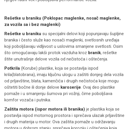
Rešetke u braniku (Poklopac maglenke, nosač maglenke,
za vozila sa i bez maglenki)
Rešetke u braniku
su specijalni delovi koji popunjavaju šupljine
branika i često služe kao nosači maglenki, svetlosnih uređaja
koji poboljšavaju vidljivost u uslovima smanjene svetlosti. Osim
što omogućavaju lakši protok vazduha kroz
branik
, rešetke
štite unutrašnje delove vozila od nečistoća i oštećenja.
Potkrila
(Korube) plastike, koja se postavlja ispod
krila(blatobrana), imaju ključnu ulogu u zaštiti donjeg dela vozila
od prljavštine, blata, kamenčića i drugih nečistoća koje mogu
oštetiti bočne ili donje delove
karoserije
. Ovaj deo plastike
pomaže i u smanjenju šumova pri vožnji, čime poboljšava
komfor vozača i putnika.
Zaštita motora (ispor motora ili branika)
je plastika koja se
postavlja ispod motornog prostora i sprečava ulazak prljavštine
i drugih materija u motor. Ova zaštita pomaže u održavanju
motora u dobrom stanju, sprečava koroziju i oštećenja koja