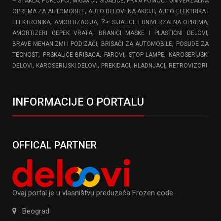
,
– STAKLA, POKLOPCI, MIGAVCI
SIJALICE, PRVA POMOĆ I UNIVERZALNA
,
,
OPREMA ZA AUTOMOBILE
AUTO DELOVI NA AKCIJI
AUTO ELEKTRIKA I
,
, ?>
,
ELEKTRONIKA
AMORTIZACIJA
SIJALICE I UNIVERZALNA OPREMA
,
,
AMORTIZERI GEPEK VRATA
BRANICI MASKE I PLASTIČNI DELOVI
,
,
BRAVE MEHANIZMI I PODIZAČI
BRISAČI ZA AUTOMOBILE
POSUDE ZA
,
,
,
,
TECNOST
PRSKALICE BRISACA
FAROVI
STOP LAMPE
KAROSERIJSKI
,
,
,
,
DELOVI
KAROSERIJSKI DELOVI
PREKIDACI
HLADNJACI
RETROVIZORI
INFORMACIJE O PORTALU
OFFICAL PARTNER
Ovaj portal je u vlasništvu preduzeća Frozen code.
Beograd