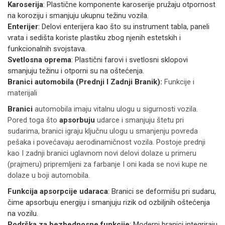
Karoserija
: Plastične komponente karoserije pružaju otpornost
na koroziju i smanjuju ukupnu težinu vozila.
Enterijer
: Delovi enterijera kao što su instrument tabla, paneli
vrata i sedišta koriste plastiku zbog njenih estetskih i
funkcionalnih svojstava.
Svetlosna oprema
: Plastični farovi i svetlosni sklopovi
smanjuju težinu i otporni su na oštećenja.
Branici automobila (Prednji I Zadnji Branik):
Funkcije i
materijali
Branici
automobila imaju vitalnu ulogu u sigurnosti vozila.
Pored toga što
apsorbuju
udarce i smanjuju štetu pri
sudarima, branici igraju ključnu ulogu u smanjenju povreda
pešaka i povećavaju aerodinamičnost vozila. Postoje prednji
kao I zadnji branici uglavnom novi delovi dolaze u primeru
(prajmeru) pripremljeni za farbanje I oni kada se novi kupe ne
dolaze u boji automobila.
Funkcija apsorpcije udaraca
: Branici se deformišu pri sudaru,
čime apsorbuju energiju i smanjuju rizik od ozbiljnih oštećenja
na vozilu.
Podrška za bezbednosne funkcije
: Moderni branici integriraju