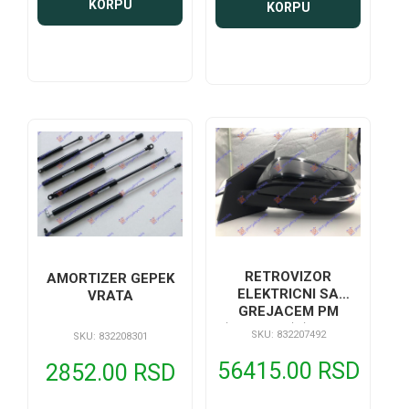
KORPU
KORPU
RETROVIZOR
AMORTIZER GEPEK
ELEKTRICNI SA
VRATA
GREJACEM PM
(MIGAVAC) (MRTAV
SKU: 832207492
SKU: 832208301
UGAO) (KONVEKSNO
STAKLO)
56415.00 RSD
2852.00 RSD