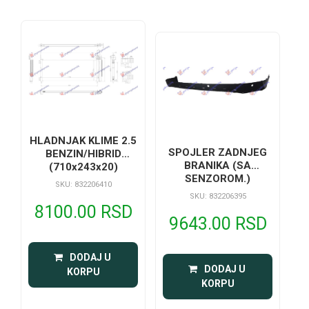
HLADNJAK KLIME 2.5
SPOJLER ZADNJEG
BENZIN/HIBRID
BRANIKA (SA
(710x243x20)
SENZOROM.)
SKU: 832206410
SKU: 832206395
8100.00 RSD
9643.00 RSD
 DODAJ U 
 DODAJ U 
KORPU
KORPU