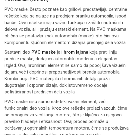
PVC maske, često poznate kao grillovi, predstavljaju centralne
rešetke koje se nalaze na prednjem braniku automobila, ispod
haube. Ove rešetke imaju važnu funkciju u zaštiti unutrašnjih
delova vozila, ali i pružaju estetski element. Na PVC maskama
obično se postavlja znak automobila (marke), što čini ovu
komponentu ključnim elementom dizajna prednjeg dela vozila.
Sastavni deo
PVC maske
je i
hrom lajsna
koja prati liniju
prednje maske, dodajući automobilu moderan i elegantan
izgled. Ovaj hromirani element ne samo da poboljšava vizuelni
dojam, već i doprinosi prepoznatljivosti brenda automobila.
Kombinacija PVC materijala i hromiranih detalja pruža
dugotrajan i otporan dizajn, dok istovremeno dodaje
sofisticiranost prednjem delu vozila.
PVC maske nisu samo estetski važan element, već i
funkcionalni deo vozila. Kroz ove rešetke prolazi vazduh, čime
se omogućava ventilacija motora, što je ključno za njegovo
pravilno hlađenje i efikasnost. Ovaj proces pomaže u
održavanju optimalnih temperatura motora, čime se produžava
njegov radni vek i poboljšava performanse vozila.