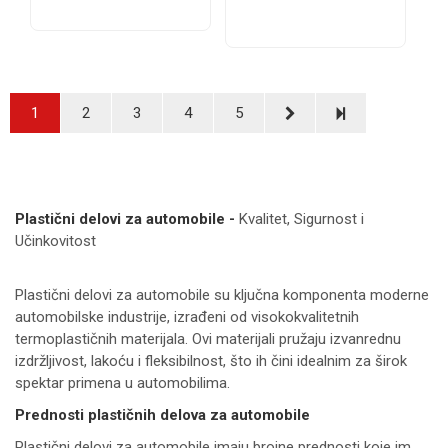
1
2
3
4
5
Plastični delovi za automobile -
Kvalitet, Sigurnost i
Učinkovitost
Plastični delovi za automobile su ključna komponenta moderne
automobilske industrije, izrađeni od visokokvalitetnih
termoplastičnih materijala. Ovi materijali pružaju izvanrednu
izdržljivost, lakoću i fleksibilnost, što ih čini idealnim za širok
spektar primena u automobilima.
Prednosti plastičnih delova za automobile
Plastični delovi za automobile imaju brojne prednosti koje im