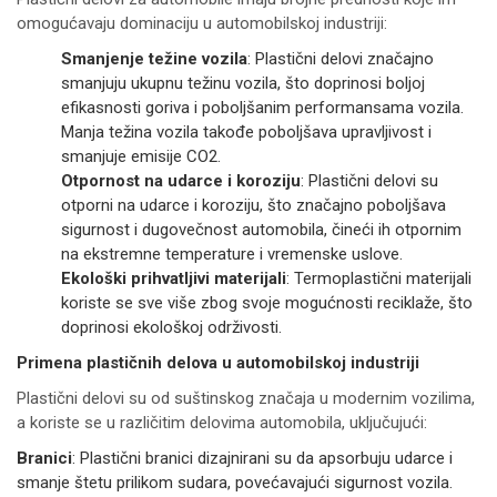
omogućavaju dominaciju u automobilskoj industriji:
Smanjenje težine vozila
: Plastični delovi značajno
smanjuju ukupnu težinu vozila, što doprinosi boljoj
efikasnosti goriva i poboljšanim performansama vozila.
Manja težina vozila takođe poboljšava upravljivost i
smanjuje emisije CO2.
Otpornost na udarce i koroziju
: Plastični delovi su
otporni na udarce i koroziju, što značajno poboljšava
sigurnost i dugovečnost automobila, čineći ih otpornim
na ekstremne temperature i vremenske uslove.
Ekološki prihvatljivi materijali
: Termoplastični materijali
koriste se sve više zbog svoje mogućnosti reciklaže, što
doprinosi ekološkoj održivosti.
Primena plastičnih delova u automobilskoj industriji
Plastični delovi su od suštinskog značaja u modernim vozilima,
a koriste se u različitim delovima automobila, uključujući:
Branici
: Plastični branici dizajnirani su da apsorbuju udarce i
smanje štetu prilikom sudara, povećavajući sigurnost vozila.