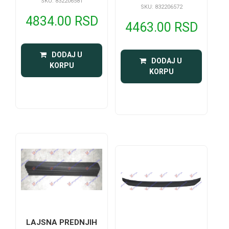
SKU: 832206581
SKU: 832206572
4834.00 RSD
4463.00 RSD
 DODAJ U 
 DODAJ U 
KORPU
KORPU
LAJSNA PREDNJIH