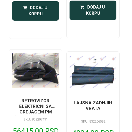
 DODAJ U 
 DODAJ U 
KORPU
KORPU
RETROVIZOR
LAJSNA ZADNJIH
ELEKTRICNI SA
VRATA
GREJACEM PM
(MIGAVAC) (MRTAV
SKU: 832207491
SKU: 832206582
UGAO) (KONVEKSNO
STAKLO)
56415.00 RSD