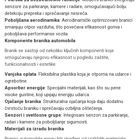
senzore za parkiranje, kamere i radare, omogućavajući bolju
detekciju prepreka i sprečavanje nesreća.
Poboljšana aerodinamika
: Aerodinamički optimizovani branici
smanjuju otpor vazduha, što povećava efikasnost goriva i
poboljšava performanse vozila.
Komponente branika automobila
Branik se sastoji od nekoliko ključnih komponenti koje
omogućavaju njegovu efikasnost u pogledu zaštite,
funkcionalnosti i estetike:
Vanjska oplata
: Fleksibilna plastika koja je otporna na udarce i
ogrebotine.
Apsorber energije
: Specijalni materijali, kao što su pene
visoke gustine, koji upijaju energiju udarca.
Ojačanje branika
: Strukturalna ojačanja koja daju dodatnu
čvrstoću braniku i sprečavaju ozbiljna oštećenja.
Senzori i svetlosne grupe
: Integrisani senzori za parkiranje,
radari i kamere za poboljšanje sigurnosti.
Materijali za izradu branika
Branici automobila mogu biti izrađeni od različitih materijala,