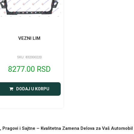
VEZNI LIM
SKU: 832000220
8277.00 RSD
DODAJ U KORPU
be, Pragovi i Sajtne – Kvalitetna Zamena Delova za Vaš Automobil