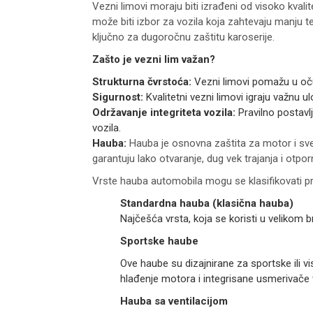
Vezni limovi moraju biti izrađeni od visoko kvalit
može biti izbor za vozila koja zahtevaju manju te
ključno za dugoročnu zaštitu karoserije.
Zašto je vezni lim važan?
Strukturna čvrstoća:
Vezni limovi pomažu u oču
Sigurnost:
Kvalitetni vezni limovi igraju važnu u
Održavanje integriteta vozila:
Pravilno postavlj
vozila.
Hauba:
Hauba je osnovna zaštita za motor i sv
garantuju lako otvaranje, dug vek trajanja i otpor
Vrste hauba automobila mogu se klasifikovati pre
Standardna hauba (klasična hauba)
Najčešća vrsta, koja se koristi u velikom
Sportske haube
Ove haube su dizajnirane za sportske ili 
hlađenje motora i integrisane usmerivače
Hauba sa ventilacijom