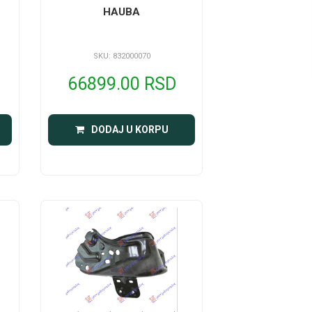
HAUBA
SKU: 832000070
66899.00 RSD
DODAJ U KORPU