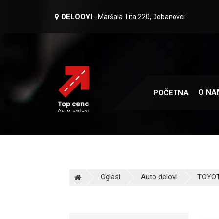
DELOOVI
- Maršala Tita 220, Dobanovci
O NA
POČETNA
Oglasi
Auto delovi
TOYOT