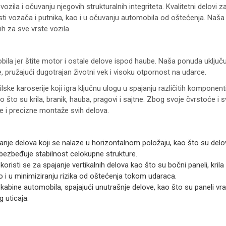
 vozila i očuvanju njegovih strukturalnih integriteta. Kvalitetni delovi 
sti vozača i putnika, kao i u očuvanju automobila od oštećenja. Na
ih za sve vrste vozila.
ila jer štite motor i ostale delove ispod haube. Naša ponuda uključuje 
ke, pružajući dugotrajan životni vek i visoku otpornost na udarce.
e karoserije koji igra ključnu ulogu u spajanju različitih komponenti v
o što su krila, branik, hauba, pragovi i sajtne. Zbog svoje čvrstoće i
ne i precizne montaže svih delova.
anje delova koji se nalaze u horizontalnom položaju, kao što su delovi
 obezbeđuje stabilnost celokupne strukture.
oristi se za spajanje vertikalnih delova kao što su bočni paneli, krila i
 i u minimiziranju rizika od oštećenja tokom udaraca.
kabine automobila, spajajući unutrašnje delove, kao što su paneli vrata
g uticaja.