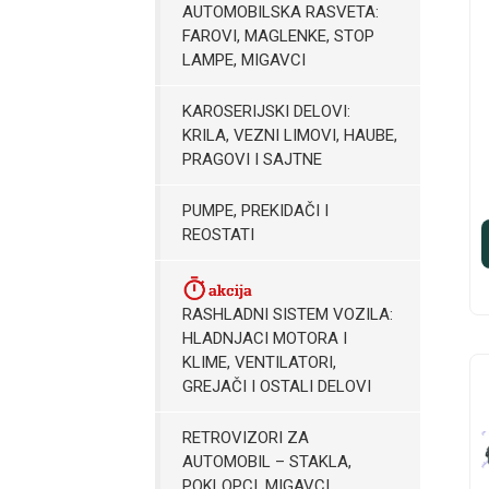
AUTOMOBILSKA RASVETA:
FAROVI, MAGLENKE, STOP
LAMPE, MIGAVCI
KAROSERIJSKI DELOVI:
KRILA, VEZNI LIMOVI, HAUBE,
PRAGOVI I SAJTNE
PUMPE, PREKIDAČI I
REOSTATI
RASHLADNI SISTEM VOZILA:
HLADNJACI MOTORA I
KLIME, VENTILATORI,
GREJAČI I OSTALI DELOVI
RETROVIZORI ZA
AUTOMOBIL – STAKLA,
POKLOPCI, MIGAVCI