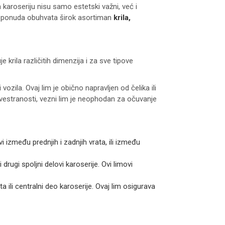
za karoseriju nisu samo estetski važni, već i
ša ponuda obuhvata širok asortiman
krila,
krila različitih dimenzija i za sve tipove
ozila. Ovaj lim je obično napravljen od čelika ili
 svestranosti, vezni lim je neophodan za očuvanje
 između prednjih i zadnjih vrata, ili između
 drugi spoljni delovi karoserije. Ovi limovi
 ili centralni deo karoserije. Ovaj lim osigurava