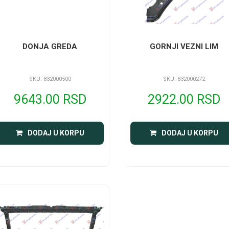
DONJA GREDA
GORNJI VEZNI LIM
SKU: 832000500
SKU: 832000272
9643.00 RSD
2922.00 RSD
DODAJ U KORPU
DODAJ U KORPU