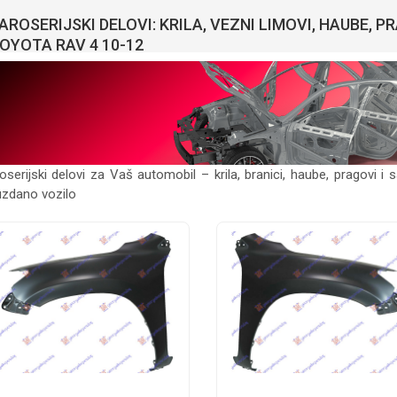
AROSERIJSKI DELOVI: KRILA, VEZNI LIMOVI, HAUBE, 
OYOTA RAV 4 10-12
oserijski delovi za Vaš automobil – krila, branici, haube, pragovi i
zdano vozilo