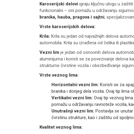
Karoserijski delovi
igraju ključnu ulogu u zaštiti
funkcionalni – oni pomažu u održavanju sigurno
branika, hauba, pragova i sajtni
, specijalizovan
Vrste karoserijskih delova:
Krila:
Krila su jedan od najvažnijih delova automob
automobila. Krila su izrađena od čelika ili plasti
Vezni lim
je jedan od osnovnih delova automobilsk
aluminijuma i koristi se za povezivanje delova ka
strukturne čvrstine vozila i obezbeđivanje sigur
Vrste veznog lima:
Horizontalni vezni lim:
Koristi se za spaj
branika i donjeg dela vozila. Ovaj tip lima
Vertikalni vezni lim:
Ovaj tip veznog lima k
pomažu u održavanju ravnoteže vozila, kao
Unutrašnji vezni lim:
Postavlja se unutar 
čvrstinu strukture, kao i zaštitu od spoljno
Kvalitet veznog lima: