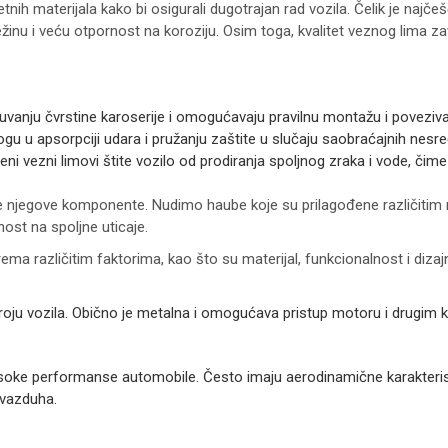
etnih materijala kako bi osigurali dugotrajan rad vozila. Čelik je najč
žinu i veću otpornost na koroziju. Osim toga, kvalitet veznog lima zav
vanju čvrstine karoserije i omogućavaju pravilnu montažu i poveziva
logu u apsorpciji udara i pružanju zaštite u slučaju saobraćajnih nesre
eni vezni limovi štite vozilo od prodiranja spoljnog zraka i vode, či
e njegove komponente. Nudimo haube koje su prilagođene različitim
nost na spoljne uticaje.
ma različitim faktorima, kao što su materijal, funkcionalnost i dizaj
 broju vozila. Obično je metalna i omogućava pristup motoru i drug
visoke performanse automobile. Često imaju aerodinamične karakterist
 vazduha.