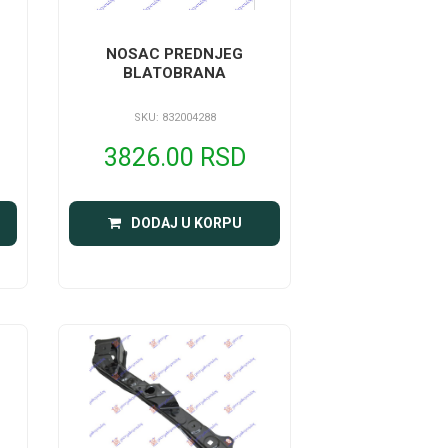
NOSAC PREDNJEG
BLATOBRANA
SKU: 832004288
3826.00 RSD
DODAJ U KORPU