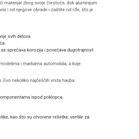
ešći materijal zbog svoje čvrstoće, dok aluminijum
isi i od njegove obrade i zaštite od rđe, što je
nje svih delova.
ća.
me se sprečava korozija i povećava dugotrajnost
 modelima i markama automobila, a koje
n. Evo nekoliko najčešćih vrsta hauba:
im komponentama ispod poklopca.
ike, kao što su otvorene rešetke, ventile za