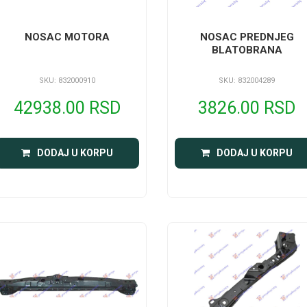
NOSAC MOTORA
NOSAC PREDNJEG
BLATOBRANA
SKU: 832000910
SKU: 832004289
42938.00 RSD
3826.00 RSD
DODAJ U KORPU
DODAJ U KORPU