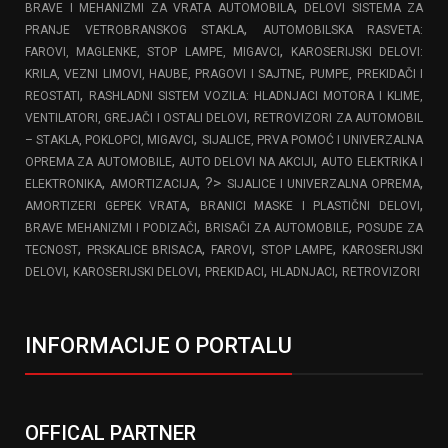
,
BRAVE I MEHANIZMI ZA VRATA AUTOMOBILA
DELOVI SISTEMA ZA
,
PRANJE VETROBRANSKOG STAKLA
AUTOMOBILSKA RASVETA:
,
FAROVI, MAGLENKE, STOP LAMPE, MIGAVCI
KAROSERIJSKI DELOVI:
,
KRILA, VEZNI LIMOVI, HAUBE, PRAGOVI I SAJTNE
PUMPE, PREKIDAČI I
,
REOSTATI
RASHLADNI SISTEM VOZILA: HLADNJACI MOTORA I KLIME,
,
VENTILATORI, GREJAČI I OSTALI DELOVI
RETROVIZORI ZA AUTOMOBIL
,
– STAKLA, POKLOPCI, MIGAVCI
SIJALICE, PRVA POMOĆ I UNIVERZALNA
,
,
OPREMA ZA AUTOMOBILE
AUTO DELOVI NA AKCIJI
AUTO ELEKTRIKA I
,
, ?>
,
ELEKTRONIKA
AMORTIZACIJA
SIJALICE I UNIVERZALNA OPREMA
,
,
AMORTIZERI GEPEK VRATA
BRANICI MASKE I PLASTIČNI DELOVI
,
,
BRAVE MEHANIZMI I PODIZAČI
BRISAČI ZA AUTOMOBILE
POSUDE ZA
,
,
,
,
TECNOST
PRSKALICE BRISACA
FAROVI
STOP LAMPE
KAROSERIJSKI
,
,
,
,
DELOVI
KAROSERIJSKI DELOVI
PREKIDACI
HLADNJACI
RETROVIZORI
INFORMACIJE O PORTALU
OFFICAL PARTNER