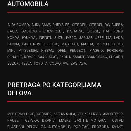
AUTOMOBILA
,
,
,
,
,
,
,
ALFA ROMEO
AUDI
BMW
CHRYSLER
CITROEN
CITROEN DS
CUPRA
,
,
,
,
,
,
DACIA
DAEWOO - CHEVROLET
DAIHATSU
DODGE
FIAT
FORD
,
,
,
,
,
,
,
,
,
HONDA
HYUNDAI
INFINITI
ISUZU
IVECO
JAGUAR
JEEP
KIA
LADA
,
,
,
,
,
,
,
LANCIA
LAND ROVER
LEXUS
MASERATI
MAZDA
MERCEDES
MG
,
,
,
,
,
,
,
MINI
MITSUBISHI
NISSAN
OPEL
PEUGEOT
PIAGGIO
PORSCHE
,
,
,
,
,
,
,
,
RENAULT
ROVER
SAAB
SEAT
SKODA
SMART
SSANGYONG
SUBARU
,
,
,
,
,
,
SUZUKI
TESLA
TOYOTA
VOLVO
VW
ZASTAVA
PRETRAGA PO KATEGORIJAMA
DELOVA
,
,
,
,
MOTORNO ULJE
KOČNICE
SET KVAČILA
VELIKI SERVIS
AMORTIZERI
,
HAUBE I GEPEKA
BRANICI, MASKE, ZAŠTITE MOTORA I OSTALI
,
PLASTIČNI DELOVI ZA AUTOMOBILE
PODIZAČI PROZORA, KVAKE,