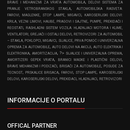
,
BRAVE I MEHANIZMI ZA VRATA AUTOMOBILA
DELOVI SISTEMA ZA
,
PRANJE VETROBRANSKOG STAKLA
AUTOMOBILSKA RASVETA:
,
FAROVI, MAGLENKE, STOP LAMPE, MIGAVCI
KAROSERIJSKI DELOVI:
,
KRILA, VEZNI LIMOVI, HAUBE, PRAGOVI I SAJTNE
PUMPE, PREKIDAČI I
,
REOSTATI
RASHLADNI SISTEM VOZILA: HLADNJACI MOTORA I KLIME,
,
VENTILATORI, GREJAČI I OSTALI DELOVI
RETROVIZORI ZA AUTOMOBIL
,
– STAKLA, POKLOPCI, MIGAVCI
SIJALICE, PRVA POMOĆ I UNIVERZALNA
,
,
OPREMA ZA AUTOMOBILE
AUTO DELOVI NA AKCIJI
AUTO ELEKTRIKA I
,
, ?>
,
ELEKTRONIKA
AMORTIZACIJA
SIJALICE I UNIVERZALNA OPREMA
,
,
AMORTIZERI GEPEK VRATA
BRANICI MASKE I PLASTIČNI DELOVI
,
,
BRAVE MEHANIZMI I PODIZAČI
BRISAČI ZA AUTOMOBILE
POSUDE ZA
,
,
,
,
TECNOST
PRSKALICE BRISACA
FAROVI
STOP LAMPE
KAROSERIJSKI
,
,
,
,
DELOVI
KAROSERIJSKI DELOVI
PREKIDACI
HLADNJACI
RETROVIZORI
INFORMACIJE O PORTALU
OFFICAL PARTNER