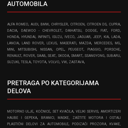
AUTOMOBILA
,
,
,
,
,
,
,
ALFA ROMEO
AUDI
BMW
CHRYSLER
CITROEN
CITROEN DS
CUPRA
,
,
,
,
,
,
DACIA
DAEWOO - CHEVROLET
DAIHATSU
DODGE
FIAT
FORD
,
,
,
,
,
,
,
,
,
HONDA
HYUNDAI
INFINITI
ISUZU
IVECO
JAGUAR
JEEP
KIA
LADA
,
,
,
,
,
,
,
LANCIA
LAND ROVER
LEXUS
MASERATI
MAZDA
MERCEDES
MG
,
,
,
,
,
,
,
MINI
MITSUBISHI
NISSAN
OPEL
PEUGEOT
PIAGGIO
PORSCHE
,
,
,
,
,
,
,
,
RENAULT
ROVER
SAAB
SEAT
SKODA
SMART
SSANGYONG
SUBARU
,
,
,
,
,
,
SUZUKI
TESLA
TOYOTA
VOLVO
VW
ZASTAVA
PRETRAGA PO KATEGORIJAMA
DELOVA
,
,
,
,
MOTORNO ULJE
KOČNICE
SET KVAČILA
VELIKI SERVIS
AMORTIZERI
,
HAUBE I GEPEKA
BRANICI, MASKE, ZAŠTITE MOTORA I OSTALI
,
PLASTIČNI DELOVI ZA AUTOMOBILE
PODIZAČI PROZORA, KVAKE,