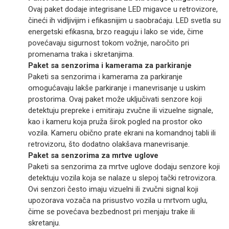
Ovaj paket dodaje integrisane LED migavce u retrovizore,
čineći ih vidljivijim i efikasnijim u saobraćaju. LED svetla su
energetski efikasna, brzo reaguju i lako se vide, čime
povećavaju sigurnost tokom vožnje, naročito pri
promenama traka i skretanjima.
Paket sa senzorima i kamerama za parkiranje
Paketi sa senzorima i kamerama za parkiranje
omogućavaju lakše parkiranje i manevrisanje u uskim
prostorima. Ovaj paket može uključivati senzore koji
detektuju prepreke i emitiraju zvučne ili vizuelne signale,
kao i kameru koja pruža širok pogled na prostor oko
vozila. Kameru obično prate ekrani na komandnoj tabli ili
retrovizoru, što dodatno olakšava manevrisanje.
Paket sa senzorima za mrtve uglove
Paketi sa senzorima za mrtve uglove dodaju senzore koji
detektuju vozila koja se nalaze u slepoj tački retrovizora.
Ovi senzori često imaju vizuelni ili zvučni signal koji
upozorava vozača na prisustvo vozila u mrtvom uglu,
čime se povećava bezbednost pri menjaju trake ili
skretanju.