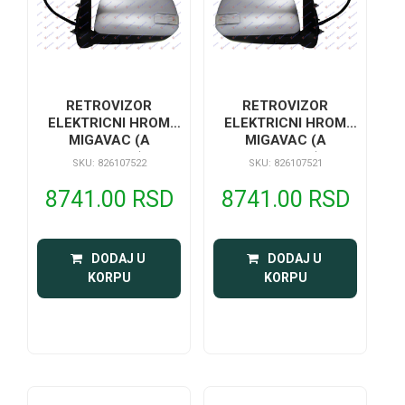
RETROVIZOR
RETROVIZOR
ELEKTRICNI HROM
ELEKTRICNI HROM
MIGAVAC (A
MIGAVAC (A
KVALITET)
KVALITET)
SKU: 826107522
SKU: 826107521
8741.00 RSD
8741.00 RSD
 DODAJ U 
 DODAJ U 
KORPU
KORPU