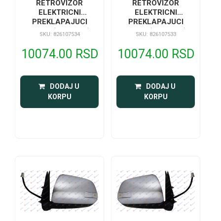
RETROVIZOR
RETROVIZOR
ELEKTRICNI
ELEKTRICNI
PREKLAPAJUCI
PREKLAPAJUCI
HROM (SA SVET)
HROM (SA SVET)
SKU: 826107534
SKU: 826107533
10074.00 RSD
10074.00 RSD
 DODAJ U 
 DODAJ U 
KORPU
KORPU