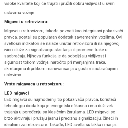
visoke kvalitete koji će trajati i pružiti dobru vidljivost u svim
uslovima vožnje.
Migavci u retrovizoru:
Migavci u retrovizoru, takođe poznati kao integrisani pokazivači
pravca, postali su popularan dodatak savremenim vozilima. Ovi
svetlosni indikatori se nalaze unutar retrovizora ili na njegovoj
ivici i služe za signalizaciju skretanja ili promene trake u
saobraćaju. Njihova funkcija je da poboljšaju vidljivost i
sigurnost tokom vožnje, naročito pri menjanjima traka,
skretanjima ili prilikom manevarisanja u gustim saobraćajnim
uslovima.
Vrste migavaca u retrovizoru:
LED migavci
LED migavci su najmoderniji tip pokazivača pravca, koristeći
tehnologiju dioda koja je energetski efikasna i ima duži vek
trajanja u poređenju sa klasičnim žaruljama. LED migavci se
brzo aktiviraju i pružaju jasnu i preciznu signalizaciju, čineći ih
idealnim za retrovizore. Takođe, LED svetla su lakša i manja,