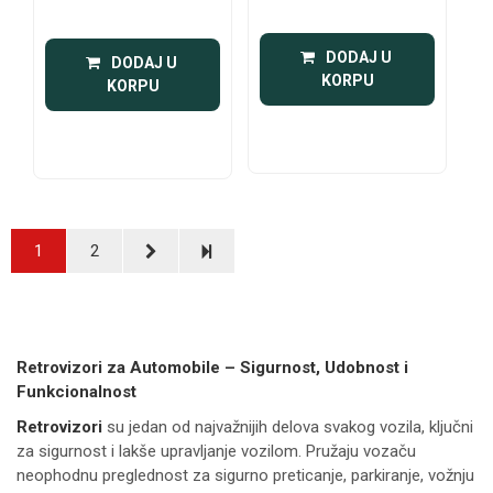
 DODAJ U 
 DODAJ U 
KORPU
KORPU
1
2
Retrovizori za Automobile – Sigurnost, Udobnost i
Funkcionalnost
Retrovizori
su jedan od najvažnijih delova svakog vozila, ključni
za sigurnost i lakše upravljanje vozilom. Pružaju vozaču
neophodnu preglednost za sigurno preticanje, parkiranje, vožnju