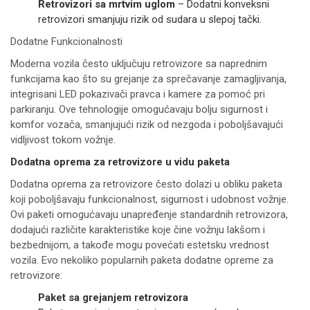
Retrovizori sa mrtvim uglom
– Dodatni konveksni
retrovizori smanjuju rizik od sudara u slepoj tački.
Dodatne Funkcionalnosti
Moderna vozila često uključuju retrovizore sa naprednim
funkcijama kao što su grejanje za sprečavanje zamagljivanja,
integrisani LED pokazivači pravca i kamere za pomoć pri
parkiranju. Ove tehnologije omogućavaju bolju sigurnost i
komfor vozača, smanjujući rizik od nezgoda i poboljšavajući
vidljivost tokom vožnje.
Dodatna oprema za retrovizore u vidu paketa
Dodatna oprema za retrovizore često dolazi u obliku paketa
koji poboljšavaju funkcionalnost, sigurnost i udobnost vožnje.
Ovi paketi omogućavaju unapređenje standardnih retrovizora,
dodajući različite karakteristike koje čine vožnju lakšom i
bezbednijom, a takođe mogu povećati estetsku vrednost
vozila. Evo nekoliko popularnih paketa dodatne opreme za
retrovizore:
Paket sa grejanjem retrovizora