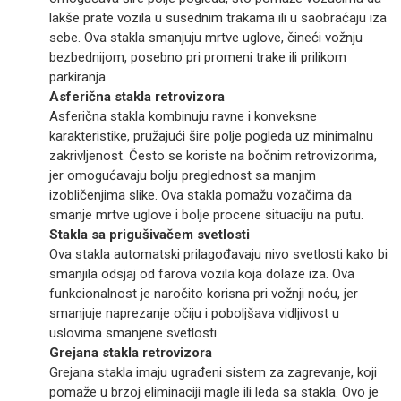
lakše prate vozila u susednim trakama ili u saobraćaju iza
sebe. Ova stakla smanjuju mrtve uglove, čineći vožnju
bezbednijom, posebno pri promeni trake ili prilikom
parkiranja.
Asferična stakla retrovizora
Asferična stakla kombinuju ravne i konveksne
karakteristike, pružajući šire polje pogleda uz minimalnu
zakrivljenost. Često se koriste na bočnim retrovizorima,
jer omogućavaju bolju preglednost sa manjim
izobličenjima slike. Ova stakla pomažu vozačima da
smanje mrtve uglove i bolje procene situaciju na putu.
Stakla sa prigušivačem svetlosti
Ova stakla automatski prilagođavaju nivo svetlosti kako bi
smanjila odsjaj od farova vozila koja dolaze iza. Ova
funkcionalnost je naročito korisna pri vožnji noću, jer
smanjuje naprezanje očiju i poboljšava vidljivost u
uslovima smanjene svetlosti.
Grejana stakla retrovizora
Grejana stakla imaju ugrađeni sistem za zagrevanje, koji
pomaže u brzoj eliminaciji magle ili leda sa stakla. Ovo je