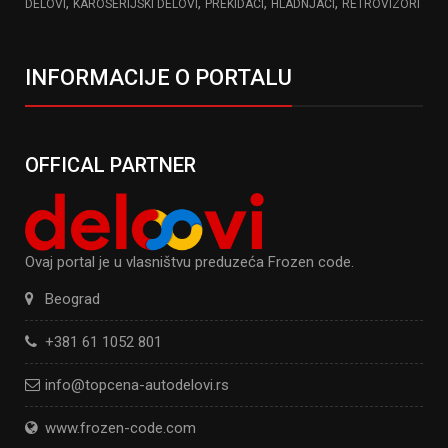
,
,
,
,
DELOVI
KAROSERIJSKI DELOVI
PREKIDACI
HLADNJACI
RETROVIZORI
INFORMACIJE O PORTALU
OFFICAL PARTNER
Ovaj portal je u vlasništvu preduzeća Frozen code.
Beograd
+381 61 1052 801
info@topcena-autodelovi.rs
www.frozen-code.com