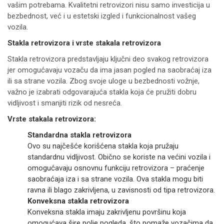
vašim potrebama. Kvalitetni retrovizori nisu samo investicija u
bezbednost, već i u estetski izgled i funkcionalnost vašeg
vozila.
Stakla retrovizora i vrste stakala retrovizora
Stakla retrovizora predstavljaju ključni deo svakog retrovizora
jer omogućavaju vozaču da ima jasan pogled na saobraćaj iza
ili sa strane vozila. Zbog svoje uloge u bezbednosti vožnje,
važno je izabrati odgovarajuća stakla koja će pružiti dobru
vidljivost i smanjiti rizik od nesreća.
Vrste stakala retrovizora:
Standardna stakla retrovizora
Ovo su najčešće korišćena stakla koja pružaju
standardnu vidljivost. Obično se koriste na većini vozila i
omogućavaju osnovnu funkciju retrovizora – praćenje
saobraćaja iza i sa strane vozila. Ova stakla mogu biti
ravna ili blago zakrivljena, u zavisnosti od tipa retrovizora.
Konveksna stakla retrovizora
Konveksna stakla imaju zakrivljenu površinu koja
omogućava šire polje pogleda, što pomaže vozačima da