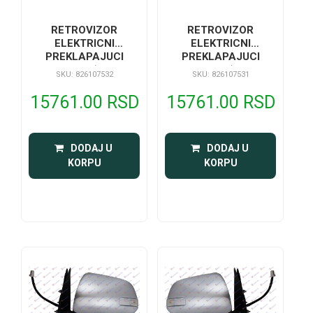
RETROVIZOR
RETROVIZOR
ELEKTRICNI
ELEKTRICNI
PREKLAPAJUCI
PREKLAPAJUCI
HROM (SA
HROM (SA
SKU: 826107532
SKU: 826107531
MIGAVCEM)A
MIGAVCEM)A
KVALITET
KVALITET
15761.00 RSD
15761.00 RSD
 DODAJ U 
 DODAJ U 
KORPU
KORPU