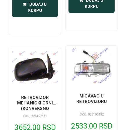
 DODAJ U 
 DODAJ U 
KORPU
KORPU
MIGAVAC U
RETROVIZOR
RETROVIZORU
MEHANICKI CRNI
(KONVEKSNO
STAKLO)
SKU: 826105492
SKU: 826107481
2533.00 RSD
3652.00 RSD