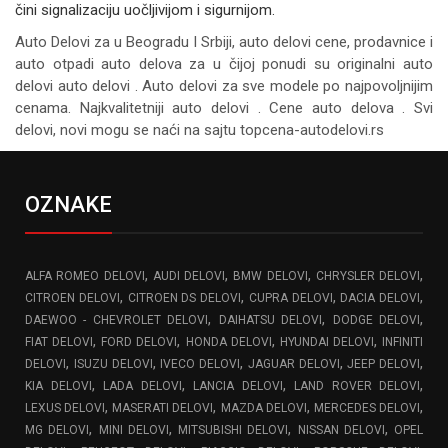
čini signalizaciju uočljivijom i sigurnijom.
Auto Delovi za
u Beogradu I Srbiji, auto delovi cene, prodavnice i
auto otpadi auto delova za u čijoj ponudi su originalni auto
delovi auto delovi . Auto delovi za sve modele po najpovoljnijim
cenama. Najkvalitetniji auto delovi . Cene auto delova . Svi
delovi, novi mogu se naći na sajtu topcena-autodelovi.rs
OZNAKE
,
,
,
,
ALFA ROMEO DELOVI
AUDI DELOVI
BMW DELOVI
CHRYSLER DELOVI
,
,
,
,
CITROEN DELOVI
CITROEN DS DELOVI
CUPRA DELOVI
DACIA DELOVI
,
,
,
DAEWOO - CHEVROLET DELOVI
DAIHATSU DELOVI
DODGE DELOVI
,
,
,
,
FIAT DELOVI
FORD DELOVI
HONDA DELOVI
HYUNDAI DELOVI
INFINITI
,
,
,
,
,
DELOVI
ISUZU DELOVI
IVECO DELOVI
JAGUAR DELOVI
JEEP DELOVI
,
,
,
,
KIA DELOVI
LADA DELOVI
LANCIA DELOVI
LAND ROVER DELOVI
,
,
,
,
LEXUS DELOVI
MASERATI DELOVI
MAZDA DELOVI
MERCEDES DELOVI
,
,
,
,
MG DELOVI
MINI DELOVI
MITSUBISHI DELOVI
NISSAN DELOVI
OPEL