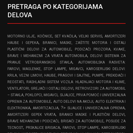
PRETRAGA PO KATEGORIJAMA
DELOVA
,
,
,
,
MOTORNO ULJE
KOČNICE
SET KVAČILA
VELIKI SERVIS
AMORTIZERI
,
HAUBE I GEPEKA
BRANICI, MASKE, ZAŠTITE MOTORA I OSTALI
,
PLASTIČNI DELOVI ZA AUTOMOBILE
PODIZAČI PROZORA, KVAKE,
,
BRAVE I MEHANIZMI ZA VRATA AUTOMOBILA
DELOVI SISTEMA ZA
,
PRANJE VETROBRANSKOG STAKLA
AUTOMOBILSKA RASVETA:
,
FAROVI, MAGLENKE, STOP LAMPE, MIGAVCI
KAROSERIJSKI DELOVI:
,
KRILA, VEZNI LIMOVI, HAUBE, PRAGOVI I SAJTNE
PUMPE, PREKIDAČI I
,
REOSTATI
RASHLADNI SISTEM VOZILA: HLADNJACI MOTORA I KLIME,
,
VENTILATORI, GREJAČI I OSTALI DELOVI
RETROVIZORI ZA AUTOMOBIL
,
– STAKLA, POKLOPCI, MIGAVCI
SIJALICE, PRVA POMOĆ I UNIVERZALNA
,
,
OPREMA ZA AUTOMOBILE
AUTO DELOVI NA AKCIJI
AUTO ELEKTRIKA I
,
, ?>
,
ELEKTRONIKA
AMORTIZACIJA
SIJALICE I UNIVERZALNA OPREMA
,
,
AMORTIZERI GEPEK VRATA
BRANICI MASKE I PLASTIČNI DELOVI
,
,
BRAVE MEHANIZMI I PODIZAČI
BRISAČI ZA AUTOMOBILE
POSUDE ZA
,
,
,
,
TECNOST
PRSKALICE BRISACA
FAROVI
STOP LAMPE
KAROSERIJSKI