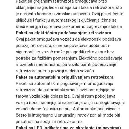
Paket sa grejanjem retrovizora omogućava brzo
uklanjanje magle, leda i snega sa stakala retrovizora, što
je naročito korisno u zimskim uslovima. Ovaj paket često
uključuje i funkciju automatskog isključivanja, čime se
štedi energija i sprečava prekomerno zagrevanje stakala.
Paket sa električnim podešavanjem retrovizora
Ovaj paket omogućava vozaču da elektronski podešava
položaj retrovizora, čime se povećava udobnost i
sigurnost, jer vozač može prilagoditi retrovizore bez
potrebe za fizičkim pomeranjem. Električno podešavanje
može biti i memorisano, pa vozilo pamti podešavanje
retrovizora prema poziciji sedišta vozača.
Paket sa automatskim prigušivanjem retrovizora
Paketi sa automatskim prigušivanjem omogućavaju
retrovizoru da automatski smanji svetlost odsjaja od
farova vozila koja dolaze iza. Ovaj sistem poboljšava
vožnju noću, smanjujući naprezanje očiju i omogućavajući
vozaču da se fokusira na put. Automatsko prigušivanje
često je integrisano u unutrašnji retrovizor, ali može biti
prisutno i na spoljnim retrovizorima.
Paket sa LED indikatorima za skretanje (migavcima)