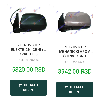
RETROVIZOR
RETROVIZOR
ELEKTRICNI CRNI (A
MEHANICKI HROM
KVALITET)
(KONVEKSNO
(KONVEKSNO
STAKLO)
SKU: 826107594
SKU: 826107582
STAKLO)
5820.00 RSD
3942.00 RSD
 DODAJ U 
 DODAJ U 
KORPU
KORPU