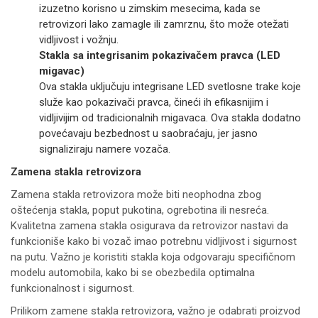
izuzetno korisno u zimskim mesecima, kada se
retrovizori lako zamagle ili zamrznu, što može otežati
vidljivost i vožnju.
Stakla sa integrisanim pokazivačem pravca (LED
migavac)
Ova stakla uključuju integrisane LED svetlosne trake koje
služe kao pokazivači pravca, čineći ih efikasnijim i
vidljivijim od tradicionalnih migavaca. Ova stakla dodatno
povećavaju bezbednost u saobraćaju, jer jasno
signaliziraju namere vozača.
Zamena stakla retrovizora
Zamena stakla retrovizora može biti neophodna zbog
oštećenja stakla, poput pukotina, ogrebotina ili nesreća.
Kvalitetna zamena stakla osigurava da retrovizor nastavi da
funkcioniše kako bi vozač imao potrebnu vidljivost i sigurnost
na putu. Važno je koristiti stakla koja odgovaraju specifičnom
modelu automobila, kako bi se obezbedila optimalna
funkcionalnost i sigurnost.
Prilikom zamene stakla retrovizora, važno je odabrati proizvod