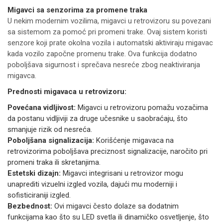
Migavci sa senzorima za promene traka
U nekim modernim vozilima, migavci u retrovizoru su povezani
sa sistemom za pomoć pri promeni trake. Ovaj sistem koristi
senzore koji prate okolna vozila i automatski aktiviraju migavac
kada vozilo započne promenu trake. Ova funkcija dodatno
poboljšava sigurnost i sprečava nesreće zbog neaktiviranja
migavca.
Prednosti migavaca u retrovizoru:
Povećana vidljivost:
Migavci u retrovizoru pomažu vozačima
da postanu vidljiviji za druge učesnike u saobraćaju, što
smanjuje rizik od nesreća.
Poboljšana signalizacija:
Korišćenje migavaca na
retrovizorima poboljšava preciznost signalizacije, naročito pri
promeni traka ili skretanjima.
Estetski dizajn:
Migavci integrisani u retrovizor mogu
unaprediti vizuelni izgled vozila, dajući mu moderniji i
sofisticiraniji izgled.
Bezbednost:
Ovi migavci često dolaze sa dodatnim
funkcijama kao što su LED svetla ili dinamičko osvetljenje, što