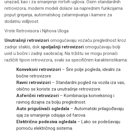
unazad, kao i za smanjenje mrtvih uglova. Osim standardnih
retrovizora, moderni modeli dolaze sa naprednim funkcijama
poput grejanja, automatskog zatamnjivanja i kamere za
dodatnu vidljivost.
Vrste Retrovisora i Njihova Uloga
Unutrašnji retrovizori
omogućavaju vozaču preglednost kroz
zadnje staklo, dok
spoljašnji retrovizori
omogućavaju bolji
uvid u bočni i zadnji saobraćaj. Na tržištu se mogu pronaći
različiti tipovi retrovizora, svaki sa specifičnim karakteristikama:
Konveksni retrovizori
– Šire polje pogleda, idealni za
bočne retrovizore.
Ravni retrovizori
– Standardni pogled na vozila iza vas,
obično se koriste za unutrašnje retrovizore.
Asferični retrovizori
– Kombinacija konveksnog i
ravnog dizajna za bolju preglednost.
Auto prigušivači ogledala
– Automatski prilagođavaju
sjaj za smanjenje odsjaja od farova.
Električno podesiva ogledala
– Lako se podešavaju
pomoću električnog sistema.