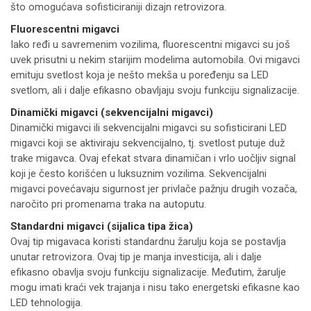
što omogućava sofisticiraniji dizajn retrovizora.
Fluorescentni migavci
Iako ređi u savremenim vozilima, fluorescentni migavci su još
uvek prisutni u nekim starijim modelima automobila. Ovi migavci
emituju svetlost koja je nešto mekša u poređenju sa LED
svetlom, ali i dalje efikasno obavljaju svoju funkciju signalizacije.
Dinamički migavci (sekvencijalni migavci)
Dinamički migavci ili sekvencijalni migavci su sofisticirani LED
migavci koji se aktiviraju sekvencijalno, tj. svetlost putuje duž
trake migavca. Ovaj efekat stvara dinamičan i vrlo uočljiv signal
koji je često korišćen u luksuznim vozilima. Sekvencijalni
migavci povećavaju sigurnost jer privlače pažnju drugih vozača,
naročito pri promenama traka na autoputu.
Standardni migavci (sijalica tipa žica)
Ovaj tip migavaca koristi standardnu žarulju koja se postavlja
unutar retrovizora. Ovaj tip je manja investicija, ali i dalje
efikasno obavlja svoju funkciju signalizacije. Međutim, žarulje
mogu imati kraći vek trajanja i nisu tako energetski efikasne kao
LED tehnologija.