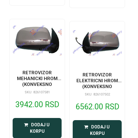
RETROVIZOR
RETROVIZOR
MEHANICKI HROM
ELEKTRICNI HROM
(KONVEKSNO
(KONVEKSNO
STAKLO)
STAKLO)
SKU: 826107581
SKU: 826107502
3942.00 RSD
6562.00 RSD
 DODAJ U 
 DODAJ U 
KORPU
KORPU