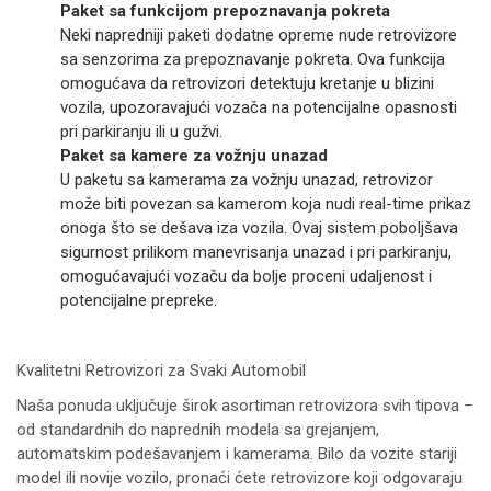
Paket sa funkcijom prepoznavanja pokreta
Neki napredniji paketi dodatne opreme nude retrovizore
sa senzorima za prepoznavanje pokreta. Ova funkcija
omogućava da retrovizori detektuju kretanje u blizini
vozila, upozoravajući vozača na potencijalne opasnosti
pri parkiranju ili u gužvi.
Paket sa kamere za vožnju unazad
U paketu sa kamerama za vožnju unazad, retrovizor
može biti povezan sa kamerom koja nudi real-time prikaz
onoga što se dešava iza vozila. Ovaj sistem poboljšava
sigurnost prilikom manevrisanja unazad i pri parkiranju,
omogućavajući vozaču da bolje proceni udaljenost i
potencijalne prepreke.
Kvalitetni Retrovizori za Svaki Automobil
Naša ponuda uključuje širok asortiman retrovizora svih tipova –
od standardnih do naprednih modela sa grejanjem,
automatskim podešavanjem i kamerama. Bilo da vozite stariji
model ili novije vozilo, pronaći ćete retrovizore koji odgovaraju