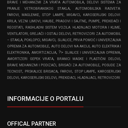
,
BRAVE I MEHANIZMI ZA VRATA AUTOMOBILA
DELOVI SISTEMA ZA
,
PRANJE VETROBRANSKOG STAKLA
AUTOMOBILSKA RASVETA:
,
FAROVI, MAGLENKE, STOP LAMPE, MIGAVCI
KAROSERIJSKI DELOVI:
,
KRILA, VEZNI LIMOVI, HAUBE, PRAGOVI I SAJTNE
PUMPE, PREKIDAČI I
,
REOSTATI
RASHLADNI SISTEM VOZILA: HLADNJACI MOTORA I KLIME,
,
VENTILATORI, GREJAČI I OSTALI DELOVI
RETROVIZORI ZA AUTOMOBIL
,
– STAKLA, POKLOPCI, MIGAVCI
SIJALICE, PRVA POMOĆ I UNIVERZALNA
,
,
OPREMA ZA AUTOMOBILE
AUTO DELOVI NA AKCIJI
AUTO ELEKTRIKA I
,
, ?>
,
ELEKTRONIKA
AMORTIZACIJA
SIJALICE I UNIVERZALNA OPREMA
,
,
AMORTIZERI GEPEK VRATA
BRANICI MASKE I PLASTIČNI DELOVI
,
,
BRAVE MEHANIZMI I PODIZAČI
BRISAČI ZA AUTOMOBILE
POSUDE ZA
,
,
,
,
TECNOST
PRSKALICE BRISACA
FAROVI
STOP LAMPE
KAROSERIJSKI
,
,
,
,
DELOVI
KAROSERIJSKI DELOVI
PREKIDACI
HLADNJACI
RETROVIZORI
INFORMACIJE O PORTALU
OFFICAL PARTNER