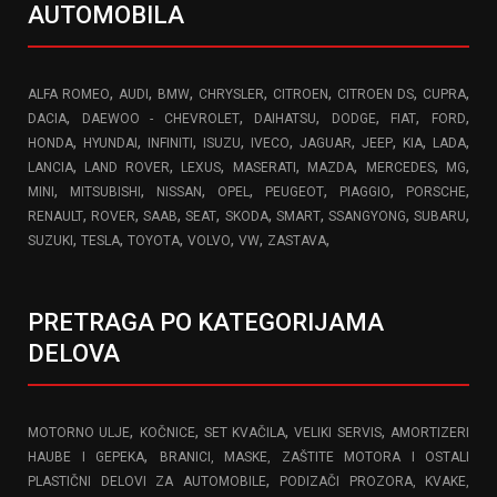
AUTOMOBILA
,
,
,
,
,
,
,
ALFA ROMEO
AUDI
BMW
CHRYSLER
CITROEN
CITROEN DS
CUPRA
,
,
,
,
,
,
DACIA
DAEWOO - CHEVROLET
DAIHATSU
DODGE
FIAT
FORD
,
,
,
,
,
,
,
,
,
HONDA
HYUNDAI
INFINITI
ISUZU
IVECO
JAGUAR
JEEP
KIA
LADA
,
,
,
,
,
,
,
LANCIA
LAND ROVER
LEXUS
MASERATI
MAZDA
MERCEDES
MG
,
,
,
,
,
,
,
MINI
MITSUBISHI
NISSAN
OPEL
PEUGEOT
PIAGGIO
PORSCHE
,
,
,
,
,
,
,
,
RENAULT
ROVER
SAAB
SEAT
SKODA
SMART
SSANGYONG
SUBARU
,
,
,
,
,
,
SUZUKI
TESLA
TOYOTA
VOLVO
VW
ZASTAVA
PRETRAGA PO KATEGORIJAMA
DELOVA
,
,
,
,
MOTORNO ULJE
KOČNICE
SET KVAČILA
VELIKI SERVIS
AMORTIZERI
,
HAUBE I GEPEKA
BRANICI, MASKE, ZAŠTITE MOTORA I OSTALI
,
PLASTIČNI DELOVI ZA AUTOMOBILE
PODIZAČI PROZORA, KVAKE,