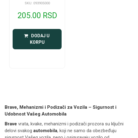
SKU: 093905000
205.00 RSD
 DODAJ U 
KORPU
Brave, Mehanizmi i Podizači za Vozila – Sigurnost i
Udobnost Vašeg Automobila
Brave
vrata, kvake, mehanizmi i podizači prozora su ključni
delovi svakog
automobila
, koji ne samo da obezbeđuju
sigurnost Vašeg vozila, nego i osiguravaju vozilo od