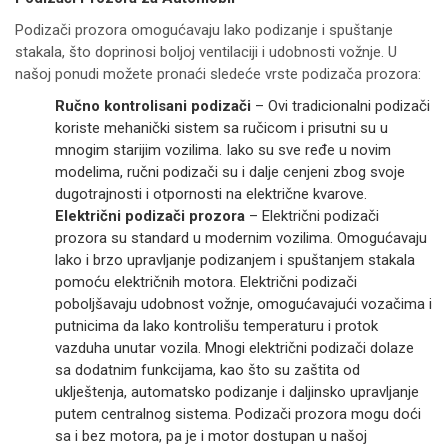
Podizači prozora omogućavaju lako podizanje i spuštanje
stakala, što doprinosi boljoj ventilaciji i udobnosti vožnje. U
našoj ponudi možete pronaći sledeće vrste podizača prozora:
Ručno kontrolisani podizači
– Ovi tradicionalni podizači
koriste mehanički sistem sa ručicom i prisutni su u
mnogim starijim vozilima. Iako su sve ređe u novim
modelima, ručni podizači su i dalje cenjeni zbog svoje
dugotrajnosti i otpornosti na električne kvarove.
Električni podizači prozora
– Električni podizači
prozora su standard u modernim vozilima. Omogućavaju
lako i brzo upravljanje podizanjem i spuštanjem stakala
pomoću električnih motora. Električni podizači
poboljšavaju udobnost vožnje, omogućavajući vozačima i
putnicima da lako kontrolišu temperaturu i protok
vazduha unutar vozila. Mnogi električni podizači dolaze
sa dodatnim funkcijama, kao što su zaštita od
uklještenja, automatsko podizanje i daljinsko upravljanje
putem centralnog sistema. Podizači prozora mogu doći
sa i bez motora, pa je i motor dostupan u našoj