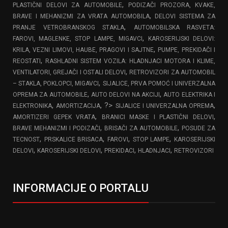
,
PLASTIČNI DELOVI ZA AUTOMOBILE
PODIZAČI PROZORA, KVAKE,
,
BRAVE I MEHANIZMI ZA VRATA AUTOMOBILA
DELOVI SISTEMA ZA
,
PRANJE VETROBRANSKOG STAKLA
AUTOMOBILSKA RASVETA:
,
FAROVI, MAGLENKE, STOP LAMPE, MIGAVCI
KAROSERIJSKI DELOVI:
,
KRILA, VEZNI LIMOVI, HAUBE, PRAGOVI I SAJTNE
PUMPE, PREKIDAČI I
,
REOSTATI
RASHLADNI SISTEM VOZILA: HLADNJACI MOTORA I KLIME,
,
VENTILATORI, GREJAČI I OSTALI DELOVI
RETROVIZORI ZA AUTOMOBIL
,
– STAKLA, POKLOPCI, MIGAVCI
SIJALICE, PRVA POMOĆ I UNIVERZALNA
,
,
OPREMA ZA AUTOMOBILE
AUTO DELOVI NA AKCIJI
AUTO ELEKTRIKA I
,
, ?>
,
ELEKTRONIKA
AMORTIZACIJA
SIJALICE I UNIVERZALNA OPREMA
,
,
AMORTIZERI GEPEK VRATA
BRANICI MASKE I PLASTIČNI DELOVI
,
,
BRAVE MEHANIZMI I PODIZAČI
BRISAČI ZA AUTOMOBILE
POSUDE ZA
,
,
,
,
TECNOST
PRSKALICE BRISACA
FAROVI
STOP LAMPE
KAROSERIJSKI
,
,
,
,
DELOVI
KAROSERIJSKI DELOVI
PREKIDACI
HLADNJACI
RETROVIZORI
INFORMACIJE O PORTALU