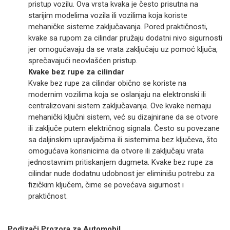
pristup vozilu. Ova vrsta kvaka je često prisutna na
starijim modelima vozila ili vozilima koja koriste
mehaničke sisteme zaključavanja. Pored praktičnosti,
kvake sa rupom za cilindar pružaju dodatni nivo sigurnosti
jer omogućavaju da se vrata zaključaju uz pomoć ključa,
sprečavajući neovlašćen pristup.
Kvake bez rupe za cilindar
Kvake bez rupe za cilindar obično se koriste na
modernim vozilima koja se oslanjaju na elektronski ili
centralizovani sistem zaključavanja. Ove kvake nemaju
mehanički ključni sistem, već su dizajnirane da se otvore
ili zaključe putem električnog signala. Često su povezane
sa daljinskim upravljačima ili sistemima bez ključeva, što
omogućava korisnicima da otvore ili zaključaju vrata
jednostavnim pritiskanjem dugmeta. Kvake bez rupe za
cilindar nude dodatnu udobnost jer eliminišu potrebu za
fizičkim ključem, čime se povećava sigurnost i
praktičnost.
Podizači Prozora za Automobil