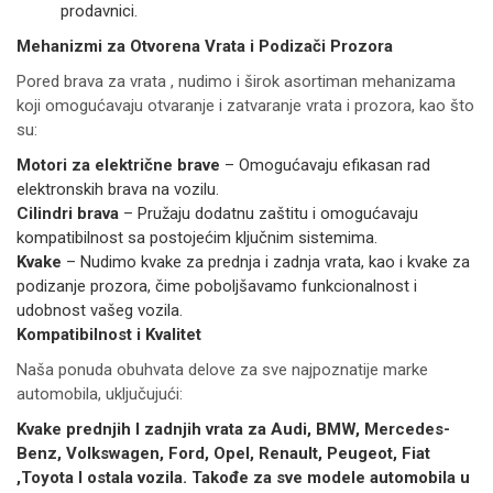
prodavnici.
Mehanizmi za Otvorena Vrata i Podizači Prozora
Pored brava za vrata , nudimo i širok asortiman mehanizama
koji omogućavaju otvaranje i zatvaranje vrata i prozora, kao što
su:
Motori za električne brave
– Omogućavaju efikasan rad
elektronskih brava na vozilu.
Cilindri brava
– Pružaju dodatnu zaštitu i omogućavaju
kompatibilnost sa postojećim ključnim sistemima.
Kvake
– Nudimo kvake za prednja i zadnja vrata, kao i kvake za
podizanje prozora, čime poboljšavamo funkcionalnost i
udobnost vašeg vozila.
Kompatibilnost i Kvalitet
Naša ponuda obuhvata delove za sve najpoznatije marke
automobila, uključujući:
Kvake prednjih I zadnjih vrata za Audi, BMW, Mercedes-
Benz, Volkswagen, Ford, Opel, Renault, Peugeot, Fiat
,Toyota I ostala vozila. Takođe za sve modele automobila u