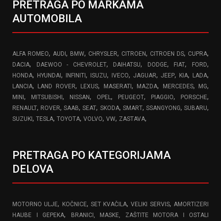
PRETRAGA PO MARKAMA
AUTOMOBILA
,
,
,
,
,
,
,
ALFA ROMEO
AUDI
BMW
CHRYSLER
CITROEN
CITROEN DS
CUPRA
,
,
,
,
,
,
DACIA
DAEWOO - CHEVROLET
DAIHATSU
DODGE
FIAT
FORD
,
,
,
,
,
,
,
,
,
HONDA
HYUNDAI
INFINITI
ISUZU
IVECO
JAGUAR
JEEP
KIA
LADA
,
,
,
,
,
,
,
LANCIA
LAND ROVER
LEXUS
MASERATI
MAZDA
MERCEDES
MG
,
,
,
,
,
,
,
MINI
MITSUBISHI
NISSAN
OPEL
PEUGEOT
PIAGGIO
PORSCHE
,
,
,
,
,
,
,
,
RENAULT
ROVER
SAAB
SEAT
SKODA
SMART
SSANGYONG
SUBARU
,
,
,
,
,
,
SUZUKI
TESLA
TOYOTA
VOLVO
VW
ZASTAVA
PRETRAGA PO KATEGORIJAMA
DELOVA
,
,
,
,
MOTORNO ULJE
KOČNICE
SET KVAČILA
VELIKI SERVIS
AMORTIZERI
,
HAUBE I GEPEKA
BRANICI, MASKE, ZAŠTITE MOTORA I OSTALI