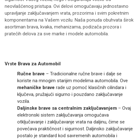
neovlašćenog pristupa. Ovi delovi omogućavaju jednostavno
upravljanje zaključavanjem vrata, prozorima i svim pokretnim
komponentama na Vašem vozilu. Naša ponuda obuhvata širok
asortiman brava, kvaka, mehanizama, podizača prozora i
pratećih delova za sve marke i modele automobila.
Vrste Brava za Automobil
Ručne brave
– Tradicionalne ručne brave i dalje se
koriste na mnogim starijim modelima automobila. Ove
mehaničke brave
rade uz pomoć klasičnih cilindara i
ključeva, pružajući sigurno i pouzdano zaključavanje
vozila.
Daljinske brave sa centralnim zaključavanjem
– Ovaj
elektronski sistem zaključavanja omogućava
otključavanje i zaključavanje vrata na daljinu, čime se
povećava praktičnost i sigurnost. Daljinsko zaključavanje
postalo je standard kod savremenih automobila i