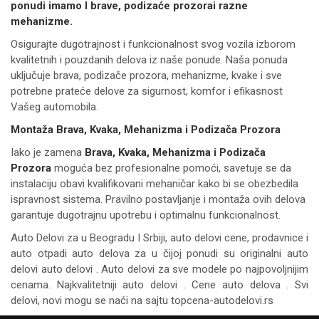
ponudi imamo I brave, podizaće prozorai razne
mehanizme.
Osigurajte dugotrajnost i funkcionalnost svog vozila izborom
kvalitetnih i pouzdanih delova iz naše ponude. Naša ponuda
uključuje brava, podizače prozora, mehanizme, kvake i sve
potrebne prateće delove za sigurnost, komfor i efikasnost
Vašeg automobila.
Montaža Brava, Kvaka, Mehanizma i Podizača Prozora
Iako je zamena
Brava, Kvaka, Mehanizma i Podizača
Prozora
moguća bez profesionalne pomoći, savetuje se da
instalaciju obavi kvalifikovani mehaničar kako bi se obezbedila
ispravnost sistema. Pravilno postavljanje i montaža ovih delova
garantuje dugotrajnu upotrebu i optimalnu funkcionalnost.
Auto Delovi za
u Beogradu I Srbiji, auto delovi cene, prodavnice i
auto otpadi auto delova za u čijoj ponudi su originalni auto
delovi auto delovi . Auto delovi za sve modele po najpovoljnijim
cenama. Najkvalitetniji auto delovi . Cene auto delova . Svi
delovi, novi mogu se naći na sajtu topcena-autodelovi.rs