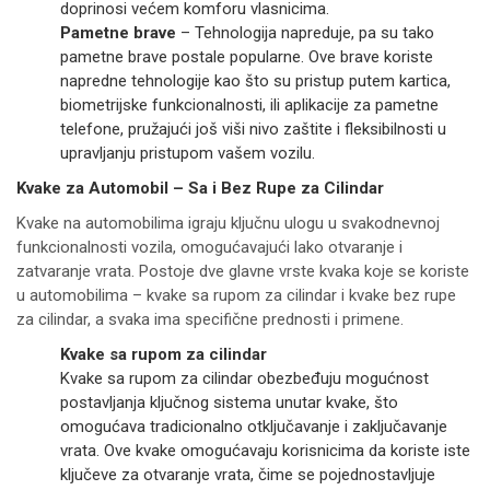
doprinosi većem komforu vlasnicima.
Pametne brave
– Tehnologija napreduje, pa su tako
pametne brave postale popularne. Ove brave koriste
napredne tehnologije kao što su pristup putem kartica,
biometrijske funkcionalnosti, ili aplikacije za pametne
telefone, pružajući još viši nivo zaštite i fleksibilnosti u
upravljanju pristupom vašem vozilu.
Kvake za Automobil – Sa i Bez Rupe za Cilindar
Kvake na automobilima igraju ključnu ulogu u svakodnevnoj
funkcionalnosti vozila, omogućavajući lako otvaranje i
zatvaranje vrata. Postoje dve glavne vrste kvaka koje se koriste
u automobilima – kvake sa rupom za cilindar i kvake bez rupe
za cilindar, a svaka ima specifične prednosti i primene.
Kvake sa rupom za cilindar
Kvake sa rupom za cilindar obezbeđuju mogućnost
postavljanja ključnog sistema unutar kvake, što
omogućava tradicionalno otključavanje i zaključavanje
vrata. Ove kvake omogućavaju korisnicima da koriste iste
ključeve za otvaranje vrata, čime se pojednostavljuje