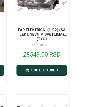
FAR ELEKTRICNI (HIR2) (SA
LED DNEVNIM SVETLIMA)
(TYC)
SKU: 834405134
28549.00 RSD
DODAJ U KORPU