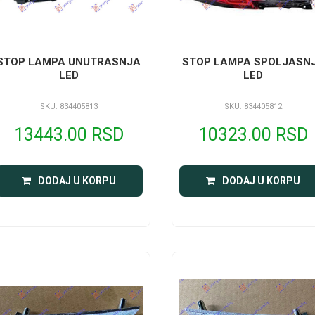
STOP LAMPA UNUTRASNJA
STOP LAMPA SPOLJASN
LED
LED
SKU: 834405813
SKU: 834405812
13443.00 RSD
10323.00 RSD
DODAJ U KORPU
DODAJ U KORPU