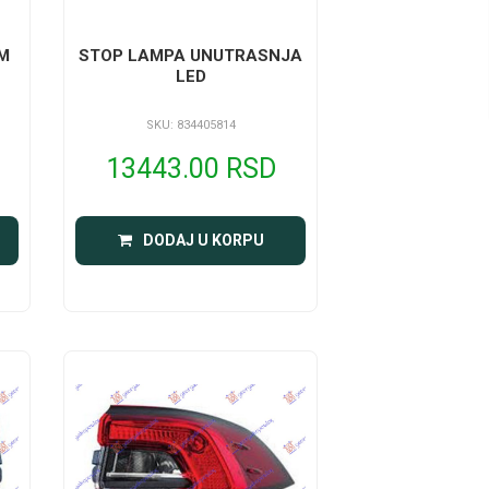
M
STOP LAMPA UNUTRASNJA
LED
SKU: 834405814
13443.00 RSD
DODAJ U KORPU