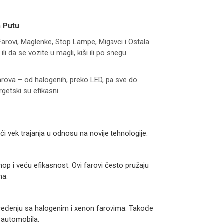
a Putu
"Farovi, Maglenke, Stop Lampe, Migavci i Ostala
ili da se vozite u magli, kiši ili po snegu.
farova – od halogenih, preko LED, pa sve do
getski su efikasni.
raći vek trajanja u odnosu na novije tehnologije.
op i veću efikasnost. Ovi farovi često pružaju
ma.
 poređenju sa halogenim i xenon farovima. Takođe
 automobila.