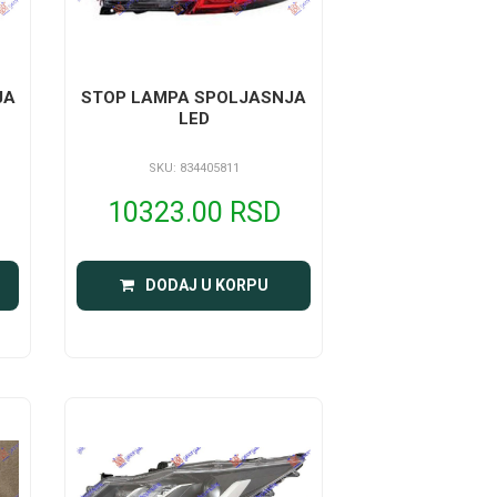
JA
STOP LAMPA SPOLJASNJA
LED
SKU: 834405811
10323.00 RSD
DODAJ U KORPU