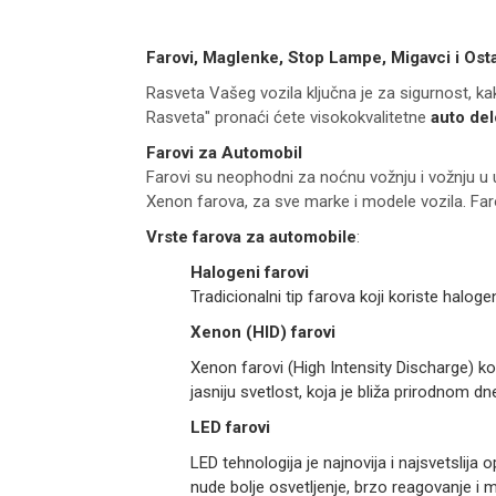
Farovi, Maglenke, Stop Lampe, Migavci i Osta
Rasveta Vašeg vozila ključna je za sigurnost, ka
Rasveta" pronaći ćete visokokvalitetne
auto de
Farovi za Automobil
Farovi su neophodni za noćnu vožnju i vožnju u u
Xenon farova, za sve marke i modele vozila. Faro
Vrste farova za automobile
:
Halogeni farovi
Tradicionalni tip farova koji koriste halogen
Xenon (HID) farovi
Xenon farovi (High Intensity Discharge) ko
jasniju svetlost, koja je bliža prirodnom 
LED farovi
LED tehnologija je najnovija i najsvetslij
nude bolje osvetljenje, brzo reagovanje i