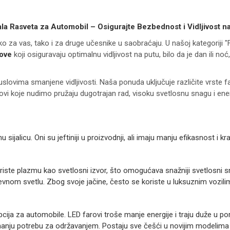
la Rasveta za Automobil – Osigurajte Bezbednost i Vidljivost n
ko za vas, tako i za druge učesnike u saobraćaju. U našoj kategoriji 
love
koji osiguravaju optimalnu vidljivost na putu, bilo da je dan ili noć, 
slovima smanjene vidljivosti. Naša ponuda uključuje različite vrste 
vi koje nudimo pružaju dugotrajan rad, visoku svetlosnu snagu i ener
u sijalicu. Oni su jeftiniji u proizvodnji, ali imaju manju efikasnost i k
riste plazmu kao svetlosni izvor, što omogućava snažniji svetlosni sn
dnevnom svetlu. Zbog svoje jačine, često se koriste u luksuznim vozili
a opcija za automobile. LED farovi troše manje energije i traju duže u
 manju potrebu za održavanjem. Postaju sve češći u novijim modelima