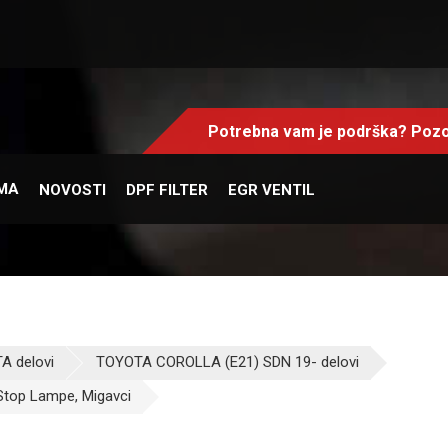
Potrebna vam je podrška? Pozo
MA
NOVOSTI
DPF FILTER
EGR VENTIL
A delovi
TOYOTA COROLLA (E21) SDN 19- delovi
Stop Lampe, Migavci