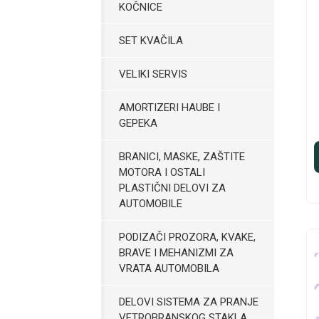
KOČNICE
SET KVAČILA
VELIKI SERVIS
AMORTIZERI HAUBE I
GEPEKA
BRANICI, MASKE, ZAŠTITE
MOTORA I OSTALI
PLASTIČNI DELOVI ZA
AUTOMOBILE
PODIZAČI PROZORA, KVAKE,
BRAVE I MEHANIZMI ZA
VRATA AUTOMOBILA
DELOVI SISTEMA ZA PRANJE
VETROBRANSKOG STAKLA