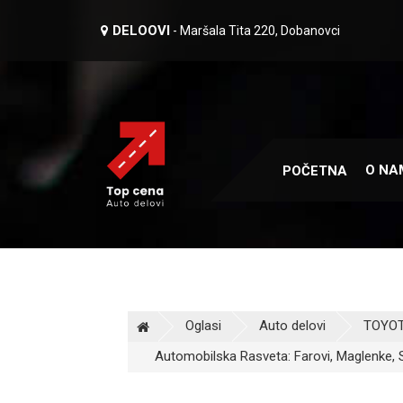
DELOOVI
- Maršala Tita 220, Dobanovci
O NA
POČETNA
Oglasi
Auto delovi
TOYOT
Automobilska Rasveta: Farovi, Maglenke, 