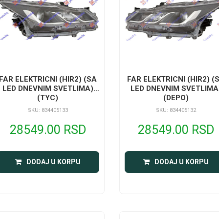
FAR ELEKTRICNI (HIR2) (SA
FAR ELEKTRICNI (HIR2) (
LED DNEVNIM SVETLIMA)
LED DNEVNIM SVETLIMA
(TYC)
(DEPO)
SKU: 834405133
SKU: 834405132
28549.00 RSD
28549.00 RSD
DODAJ U KORPU
DODAJ U KORPU