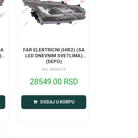
SA
FAR ELEKTRICNI (HIR2) (SA
)
LED DNEVNIM SVETLIMA)
(DEPO)
SKU: 834405131
28549.00 RSD
DODAJ U KORPU