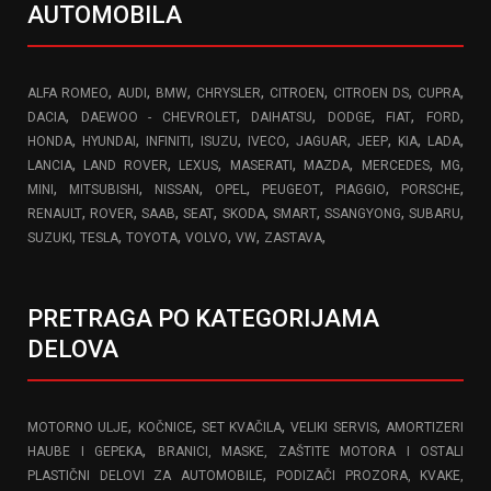
AUTOMOBILA
,
,
,
,
,
,
,
ALFA ROMEO
AUDI
BMW
CHRYSLER
CITROEN
CITROEN DS
CUPRA
,
,
,
,
,
,
DACIA
DAEWOO - CHEVROLET
DAIHATSU
DODGE
FIAT
FORD
,
,
,
,
,
,
,
,
,
HONDA
HYUNDAI
INFINITI
ISUZU
IVECO
JAGUAR
JEEP
KIA
LADA
,
,
,
,
,
,
,
LANCIA
LAND ROVER
LEXUS
MASERATI
MAZDA
MERCEDES
MG
,
,
,
,
,
,
,
MINI
MITSUBISHI
NISSAN
OPEL
PEUGEOT
PIAGGIO
PORSCHE
,
,
,
,
,
,
,
,
RENAULT
ROVER
SAAB
SEAT
SKODA
SMART
SSANGYONG
SUBARU
,
,
,
,
,
,
SUZUKI
TESLA
TOYOTA
VOLVO
VW
ZASTAVA
PRETRAGA PO KATEGORIJAMA
DELOVA
,
,
,
,
MOTORNO ULJE
KOČNICE
SET KVAČILA
VELIKI SERVIS
AMORTIZERI
,
HAUBE I GEPEKA
BRANICI, MASKE, ZAŠTITE MOTORA I OSTALI
,
PLASTIČNI DELOVI ZA AUTOMOBILE
PODIZAČI PROZORA, KVAKE,