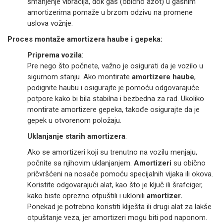
smanjenje vibracija, dok gas (obično azot) u gasnim
amortizerima pomaže u brzom odzivu na promene
uslova vožnje.
Proces montaže amortizera haube i gepeka:
Priprema vozila
:
Pre nego što počnete, važno je osigurati da je vozilo u
sigurnom stanju. Ako montirate
amortizere haube
,
podignite haubu i osigurajte je pomoću odgovarajuće
potpore kako bi bila stabilna i bezbedna za rad. Ukoliko
montirate amortizere gepeka, takođe osigurajte da je
gepek u otvorenom položaju.
Uklanjanje starih amortizera
:
Ako se amortizeri koji su trenutno na vozilu menjaju,
počnite sa njihovim uklanjanjem.
Amortizeri
su obično
pričvršćeni na nosače pomoću specijalnih vijaka ili okova.
Koristite odgovarajući alat, kao što je ključ ili šrafciger,
kako biste oprezno otpuštili i uklonili
amortizer.
Ponekad je potrebno koristiti kliješta ili drugi alat za lakše
otpuštanje veza, jer amortizeri mogu biti pod naponom.