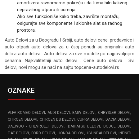
amortizera ravnomerno pokreću i da li ima bilo kakvog
nepravilnog otpora ili curenja.
Ako sve funkcioniše kako treba, završite montažu,
osigurajte sve komponente i sklonite alat sa radnog
prostora.
Auto Delovi za
u Beogradu I Srbiji, auto delovi cene, prodavnice i
auto otpadi auto delova za u čijoj ponudi su originalni auto
delovi auto delovi . Auto delovi za sve modele po najpovoljnijim
cenama. Najkvalitetniji auto delovi . Cene auto delova . Svi
delovi, novi mogu se naći na sajtu topcena-autodelovi.rs
OZNAKE
,
,
,
,
ALFA ROMEO DELOVI
AUDI DELOVI
BMW DELOVI
CHRYSLER DELOVI
,
,
,
,
CITROEN DELOVI
CITROEN DS DELOVI
CUPRA DELOVI
DACIA DELOVI
,
,
,
DAEWOO - CHEVROLET DELOVI
DAIHATSU DELOVI
DODGE DELOVI
,
,
,
,
FIAT DELOVI
FORD DELOVI
HONDA DELOVI
HYUNDAI DELOVI
INFINITI