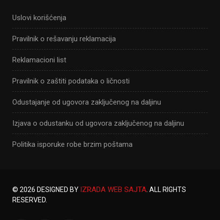
Uslovi korišćenja
Pravilnik o rešavanju reklamacija
Reklamacioni list
Pravilnik o zaštiti podataka o ličnosti
Odustajanje od ugovora zaključenog na daljinu
Izjava o odustanku od ugovora zaključenog na daljinu
Politika isporuke robe brzim poštama
IZRADA WEB SAJTA
© 2026 DESIGNED BY
. ALL RIGHTS
RESERVED.