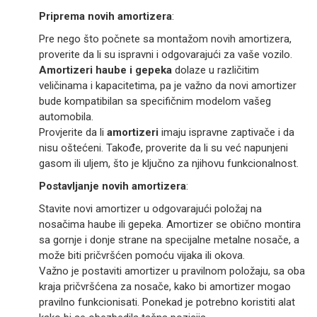
Priprema novih amortizera
:
Pre nego što počnete sa montažom novih amortizera,
proverite da li su ispravni i odgovarajući za vaše vozilo.
Amortizeri haube i gepeka
dolaze u različitim
veličinama i kapacitetima, pa je važno da novi amortizer
bude kompatibilan sa specifičnim modelom vašeg
automobila.
Provjerite da li
amortizeri
imaju ispravne zaptivače i da
nisu oštećeni. Takođe, proverite da li su već napunjeni
gasom ili uljem, što je ključno za njihovu funkcionalnost.
Postavljanje novih amortizera
:
Stavite novi amortizer u odgovarajući položaj na
nosačima haube ili gepeka. Amortizer se obično montira
sa gornje i donje strane na specijalne metalne nosače, a
može biti pričvršćen pomoću vijaka ili okova.
Važno je postaviti amortizer u pravilnom položaju, sa oba
kraja pričvršćena za nosače, kako bi amortizer mogao
pravilno funkcionisati. Ponekad je potrebno koristiti alat