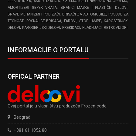
,
, ?>
,
ELEKTRONIKA
AMORTIZACIJA
SIJALICE I UNIVERZALNA OPREMA
,
,
AMORTIZERI GEPEK VRATA
BRANICI MASKE I PLASTIČNI DELOVI
,
,
BRAVE MEHANIZMI I PODIZAČI
BRISAČI ZA AUTOMOBILE
POSUDE ZA
,
,
,
,
TECNOST
PRSKALICE BRISACA
FAROVI
STOP LAMPE
KAROSERIJSKI
,
,
,
,
DELOVI
KAROSERIJSKI DELOVI
PREKIDACI
HLADNJACI
RETROVIZORI
INFORMACIJE O PORTALU
OFFICAL PARTNER
Ovaj portal je u vlasništvu preduzeća Frozen code.
Beograd
+381 61 1052 801