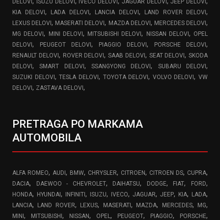
,
,
,
,
,
DELOVI
ISUZU DELOVI
IVECO DELOVI
JAGUAR DELOVI
JEEP DELOVI
,
,
,
,
KIA DELOVI
LADA DELOVI
LANCIA DELOVI
LAND ROVER DELOVI
,
,
,
,
LEXUS DELOVI
MASERATI DELOVI
MAZDA DELOVI
MERCEDES DELOVI
,
,
,
,
MG DELOVI
MINI DELOVI
MITSUBISHI DELOVI
NISSAN DELOVI
OPEL
,
,
,
,
DELOVI
PEUGEOT DELOVI
PIAGGIO DELOVI
PORSCHE DELOVI
,
,
,
,
RENAULT DELOVI
ROVER DELOVI
SAAB DELOVI
SEAT DELOVI
SKODA
,
,
,
,
DELOVI
SMART DELOVI
SSANGYONG DELOVI
SUBARU DELOVI
,
,
,
,
SUZUKI DELOVI
TESLA DELOVI
TOYOTA DELOVI
VOLVO DELOVI
VW
,
,
DELOVI
ZASTAVA DELOVI
PRETRAGA PO MARKAMA
AUTOMOBILA
,
,
,
,
,
,
,
ALFA ROMEO
AUDI
BMW
CHRYSLER
CITROEN
CITROEN DS
CUPRA
,
,
,
,
,
,
DACIA
DAEWOO - CHEVROLET
DAIHATSU
DODGE
FIAT
FORD
,
,
,
,
,
,
,
,
,
HONDA
HYUNDAI
INFINITI
ISUZU
IVECO
JAGUAR
JEEP
KIA
LADA
,
,
,
,
,
,
,
LANCIA
LAND ROVER
LEXUS
MASERATI
MAZDA
MERCEDES
MG
,
,
,
,
,
,
,
MINI
MITSUBISHI
NISSAN
OPEL
PEUGEOT
PIAGGIO
PORSCHE