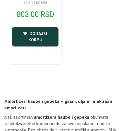
SKU: 044008305
803.00 RSD
 DODAJ U 
KORPU
Amortizeri haube i gepeka – gasni, uljani I električni
amortizeri
Naš asortiman
amortizera haube i gepeka
obuhvata
visokokvalitetne komponente za sve popularne modele
automobila. Bez obzira da li vozite putnički automobil, SUV,