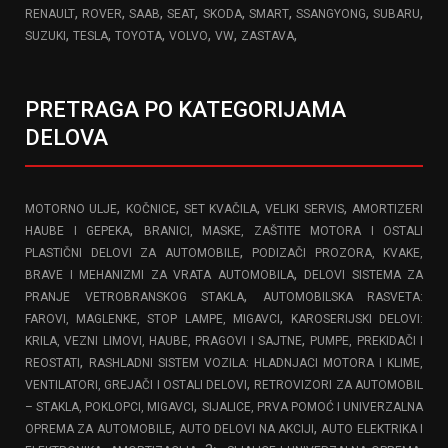
,
,
,
,
,
,
,
,
RENAULT
ROVER
SAAB
SEAT
SKODA
SMART
SSANGYONG
SUBARU
,
,
,
,
,
,
SUZUKI
TESLA
TOYOTA
VOLVO
VW
ZASTAVA
PRETRAGA PO KATEGORIJAMA
DELOVA
,
,
,
,
MOTORNO ULJE
KOČNICE
SET KVAČILA
VELIKI SERVIS
AMORTIZERI
,
HAUBE I GEPEKA
BRANICI, MASKE, ZAŠTITE MOTORA I OSTALI
,
PLASTIČNI DELOVI ZA AUTOMOBILE
PODIZAČI PROZORA, KVAKE,
,
BRAVE I MEHANIZMI ZA VRATA AUTOMOBILA
DELOVI SISTEMA ZA
,
PRANJE VETROBRANSKOG STAKLA
AUTOMOBILSKA RASVETA:
,
FAROVI, MAGLENKE, STOP LAMPE, MIGAVCI
KAROSERIJSKI DELOVI:
,
KRILA, VEZNI LIMOVI, HAUBE, PRAGOVI I SAJTNE
PUMPE, PREKIDAČI I
,
REOSTATI
RASHLADNI SISTEM VOZILA: HLADNJACI MOTORA I KLIME,
,
VENTILATORI, GREJAČI I OSTALI DELOVI
RETROVIZORI ZA AUTOMOBIL
,
– STAKLA, POKLOPCI, MIGAVCI
SIJALICE, PRVA POMOĆ I UNIVERZALNA
,
,
OPREMA ZA AUTOMOBILE
AUTO DELOVI NA AKCIJI
AUTO ELEKTRIKA I