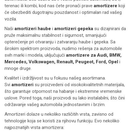
terenac ili kombi, kod nas ćete pronaći prave
amortizere
koji
će obezbediti dugotrajnu pouzdanost i optimalan rad vašeg
vozila.
Naši
amortizeri haube
i
amortizeri gepeka
su dizajnirani da
pruže maksimalnu stabilnost i sigurnost, smanjujući
opterećenje pri otvaranju i zatvaranju haube i gepeka. Sa
širokim spektrom proizvoda, nudimo rešenja za automobile
svih marki i modela, uključujući
amortizere za Audi, BMW,
Mercedes, Volkswagen, Renault, Peugeot, Ford, Opel
i
mnoge druge.
Kvalitet i izdržljivost su u fokusu našeg asortimana.
Svi
amortizeri
su proizvedeni od visokokvalitetnih materijala,
što garantuje otpornost na habanje i ekstremne vremenske
uslove. Pored toga, naši proizvodi su lako instalabilni, što čini
održavanje vašeg automobila jednostavnim i brzim.
Amortizeri dolaze u nekoliko različitih vrsta, zavisno od
tehnologije koja se koristi za njihovu funkciju. Evo nekoliko
najpoznatijih vrsta amortizera: