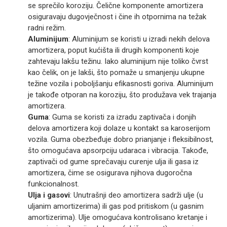
se sprečilo koroziju. Čelične komponente amortizera
osiguravaju dugovječnost i čine ih otpornima na težak
radni režim.
Aluminijum
: Aluminijum se koristi u izradi nekih delova
amortizera, poput kućišta ili drugih komponenti koje
zahtevaju lakšu težinu. Iako aluminijum nije toliko čvrst
kao čelik, on je lakši, što pomaže u smanjenju ukupne
težine vozila i poboljšanju efikasnosti goriva. Aluminijum
je takođe otporan na koroziju, što produžava vek trajanja
amortizera.
Guma
: Guma se koristi za izradu zaptivača i donjih
delova amortizera koji dolaze u kontakt sa karoserijom
vozila. Guma obezbeđuje dobro prianjanje i fleksibilnost,
što omogućava apsorpciju udaraca i vibracija. Takođe,
zaptivači od gume sprečavaju curenje ulja ili gasa iz
amortizera, čime se osigurava njihova dugoročna
funkcionalnost.
Ulja i gasovi
: Unutrašnji deo amortizera sadrži ulje (u
uljanim amortizerima) ili gas pod pritiskom (u gasnim
amortizerima). Ulje omogućava kontrolisano kretanje i