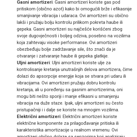
Gasni amortizeri
: Gasni amortizeri koriste gas pod
pritiskom (obično azot) kako bi omogućili brže i efikasnije
smanjivanje vibracija i udaraca. Ovi amortizeri su obično
lakši i pružaju bolju kontrolu prilikom pokreta haube ili
gepeka. Gasni amortizeri su najčešće korišćeni zbog
svoje dugovječnosti i boljeg odziva, posebno na vozilima
koja zahtevaju visoke performanse. Ovi amortizeri
obezbeđuju bolje zadržavanje sile, što znači da je
otvaranje i zatvaranje haube ili gepeka glatkije.
Uljni amortizeri
: Uljni amortizeri koriste ulje za
kontrolisanje kretanja unutrašnjih delova amortizera, čime
dolazi do apsorpcije energije koja se stvara pri udaru ili
vibracijama. Ovi amortizeri pružaju dobru kontrolu
kretanja, ali u poređenju sa gasnim amortizerima, oni
mogu biti nešto sporiji i manje efikasni u smanjenju
vibracija na duže staze. Ipak, uljni amortizeri su često
pristupačniji i i dalje se koriste na mnogim vozilima.
Električni amortizeri
: Električni amortizeri koriste
električne komponente za prilagođavanje pritiska ili
karakteristika amortizacije u realnom vremenu. Ovi
amortizeri obično dolaze sa senzorima koji analiziraju