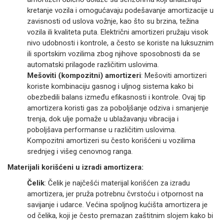
kretanje vozila i omogućavaju podešavanje amortizacije u
zavisnosti od uslova vožnje, kao što su brzina, težina
vozila ili kvaliteta puta. Električni amortizeri pružaju visok
nivo udobnosti i kontrole, a često se koriste na luksuznim
ili sportskim vozilima zbog njihove sposobnosti da se
automatski prilagode različitim uslovima.
Mešoviti (kompozitni) amortizeri
: Mešoviti amortizeri
koriste kombinaciju gasnog i uljnog sistema kako bi
obezbedili balans između efikasnosti i kontrole. Ovaj tip
amortizera koristi gas za poboljšanje odziva i smanjenje
trenja, dok ulje pomaže u ublažavanju vibracija i
poboljšava performanse u različitim uslovima.
Kompozitni amortizeri su često korišćeni u vozilima
srednjeg i višeg cenovnog ranga.
Materijali korišćeni u izradi amortizera:
Čelik
: Čelik je najčešći materijal korišćen za izradu
amortizera, jer pruža potrebnu čvrstoću i otpornost na
savijanje i udarce. Većina spoljnog kućišta amortizera je
od čelika, koji je često premazan zaštitnim slojem kako bi