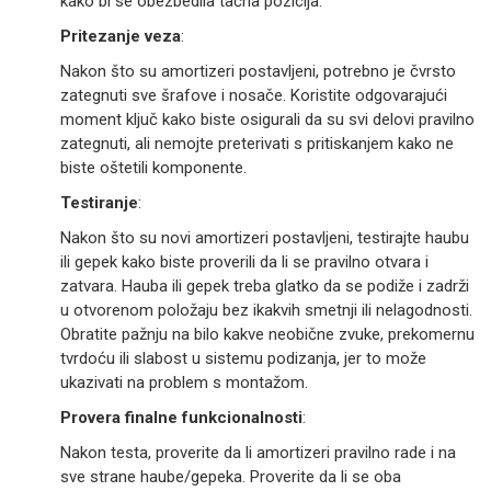
kako bi se obezbedila tačna pozicija.
Pritezanje veza
:
Nakon što su amortizeri postavljeni, potrebno je čvrsto
zategnuti sve šrafove i nosače. Koristite odgovarajući
moment ključ kako biste osigurali da su svi delovi pravilno
zategnuti, ali nemojte preterivati s pritiskanjem kako ne
biste oštetili komponente.
Testiranje
:
Nakon što su novi amortizeri postavljeni, testirajte haubu
ili gepek kako biste proverili da li se pravilno otvara i
zatvara. Hauba ili gepek treba glatko da se podiže i zadrži
u otvorenom položaju bez ikakvih smetnji ili nelagodnosti.
Obratite pažnju na bilo kakve neobične zvuke, prekomernu
tvrdoću ili slabost u sistemu podizanja, jer to može
ukazivati na problem s montažom.
Provera finalne funkcionalnosti
:
Nakon testa, proverite da li amortizeri pravilno rade i na
sve strane haube/gepeka. Proverite da li se oba