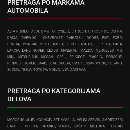
PRETRAGA PO MARKAMA
AUTOMOBILA
,
,
,
,
,
,
,
ALFA ROMEO
AUDI
BMW
CHRYSLER
CITROEN
CITROEN DS
CUPRA
,
,
,
,
,
,
DACIA
DAEWOO - CHEVROLET
DAIHATSU
DODGE
FIAT
FORD
,
,
,
,
,
,
,
,
,
HONDA
HYUNDAI
INFINITI
ISUZU
IVECO
JAGUAR
JEEP
KIA
LADA
,
,
,
,
,
,
,
LANCIA
LAND ROVER
LEXUS
MASERATI
MAZDA
MERCEDES
MG
,
,
,
,
,
,
,
MINI
MITSUBISHI
NISSAN
OPEL
PEUGEOT
PIAGGIO
PORSCHE
,
,
,
,
,
,
,
,
RENAULT
ROVER
SAAB
SEAT
SKODA
SMART
SSANGYONG
SUBARU
,
,
,
,
,
,
SUZUKI
TESLA
TOYOTA
VOLVO
VW
ZASTAVA
PRETRAGA PO KATEGORIJAMA
DELOVA
,
,
,
,
MOTORNO ULJE
KOČNICE
SET KVAČILA
VELIKI SERVIS
AMORTIZERI
,
HAUBE I GEPEKA
BRANICI, MASKE, ZAŠTITE MOTORA I OSTALI