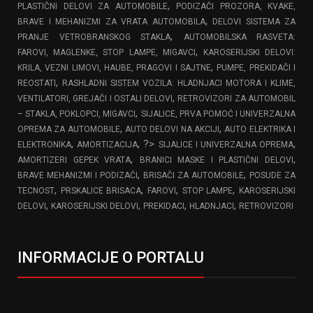
,
PLASTIČNI DELOVI ZA AUTOMOBILE
PODIZAČI PROZORA, KVAKE,
,
BRAVE I MEHANIZMI ZA VRATA AUTOMOBILA
DELOVI SISTEMA ZA
,
PRANJE VETROBRANSKOG STAKLA
AUTOMOBILSKA RASVETA:
,
FAROVI, MAGLENKE, STOP LAMPE, MIGAVCI
KAROSERIJSKI DELOVI:
,
KRILA, VEZNI LIMOVI, HAUBE, PRAGOVI I SAJTNE
PUMPE, PREKIDAČI I
,
REOSTATI
RASHLADNI SISTEM VOZILA: HLADNJACI MOTORA I KLIME,
,
VENTILATORI, GREJAČI I OSTALI DELOVI
RETROVIZORI ZA AUTOMOBIL
,
– STAKLA, POKLOPCI, MIGAVCI
SIJALICE, PRVA POMOĆ I UNIVERZALNA
,
,
OPREMA ZA AUTOMOBILE
AUTO DELOVI NA AKCIJI
AUTO ELEKTRIKA I
,
, ?>
,
ELEKTRONIKA
AMORTIZACIJA
SIJALICE I UNIVERZALNA OPREMA
,
,
AMORTIZERI GEPEK VRATA
BRANICI MASKE I PLASTIČNI DELOVI
,
,
BRAVE MEHANIZMI I PODIZAČI
BRISAČI ZA AUTOMOBILE
POSUDE ZA
,
,
,
,
TECNOST
PRSKALICE BRISACA
FAROVI
STOP LAMPE
KAROSERIJSKI
,
,
,
,
DELOVI
KAROSERIJSKI DELOVI
PREKIDACI
HLADNJACI
RETROVIZORI
INFORMACIJE O PORTALU