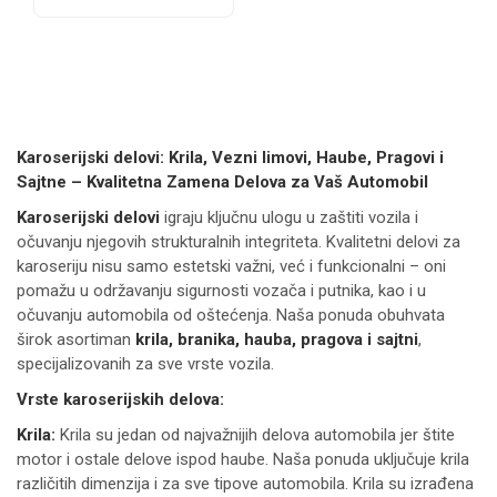
Karoserijski delovi: Krila, Vezni limovi, Haube, Pragovi i
Sajtne – Kvalitetna Zamena Delova za Vaš Automobil
Karoserijski delovi
igraju ključnu ulogu u zaštiti vozila i
očuvanju njegovih strukturalnih integriteta. Kvalitetni delovi za
karoseriju nisu samo estetski važni, već i funkcionalni – oni
pomažu u održavanju sigurnosti vozača i putnika, kao i u
očuvanju automobila od oštećenja. Naša ponuda obuhvata
širok asortiman
krila, branika, hauba, pragova i sajtni
,
specijalizovanih za sve vrste vozila.
Vrste karoserijskih delova:
Krila:
Krila su jedan od najvažnijih delova automobila jer štite
motor i ostale delove ispod haube. Naša ponuda uključuje krila
različitih dimenzija i za sve tipove automobila. Krila su izrađena