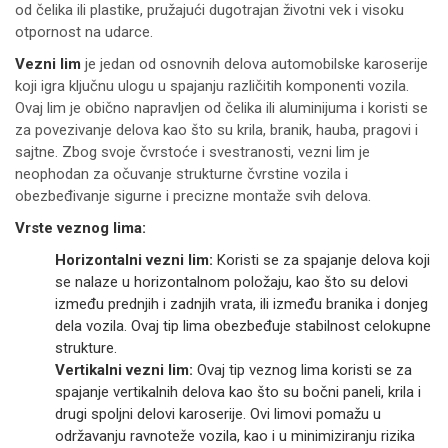
od čelika ili plastike, pružajući dugotrajan životni vek i visoku
otpornost na udarce.
Vezni lim
je jedan od osnovnih delova automobilske karoserije
koji igra ključnu ulogu u spajanju različitih komponenti vozila.
Ovaj lim je obično napravljen od čelika ili aluminijuma i koristi se
za povezivanje delova kao što su krila, branik, hauba, pragovi i
sajtne. Zbog svoje čvrstoće i svestranosti, vezni lim je
neophodan za očuvanje strukturne čvrstine vozila i
obezbeđivanje sigurne i precizne montaže svih delova.
Vrste veznog lima:
Horizontalni vezni lim:
Koristi se za spajanje delova koji
se nalaze u horizontalnom položaju, kao što su delovi
između prednjih i zadnjih vrata, ili između branika i donjeg
dela vozila. Ovaj tip lima obezbeđuje stabilnost celokupne
strukture.
Vertikalni vezni lim:
Ovaj tip veznog lima koristi se za
spajanje vertikalnih delova kao što su bočni paneli, krila i
drugi spoljni delovi karoserije. Ovi limovi pomažu u
održavanju ravnoteže vozila, kao i u minimiziranju rizika