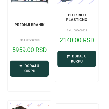
POTKRILO
PLASTICNO
PREDNJI BRANIK
SKU: 085600822
2140.00 RSD
SKU: 085603370
5959.00 RSD
 DODAJ U 
KORPU
 DODAJ U 
KORPU