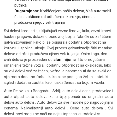
putnika.
Dugotrajnost:
Korišćenjem naših delova, Vaš automobil
će biti zaštićen od oštećenja i korozije, čime se
produžava njegov vek trajanja.
Svi delovi karoserije, uključujući vezne limove, krila, vezni limovi,
haube i pragove, dolaze u osnovnoj boji, a fabrički su zaštićeni
galvanizovanjem kako bi se osigurala dodatna otpornost na
koroziju i spoljne uticaje. Ovaj proces galvanizacije štiti metalne
delove od rđe i produžava njihov vek trajanja. Osim toga, deo
ovih delova je proizveden od
aluminijuma
, što omogućava
smanjenje težine vozila i dodatnu otpornost na oksidaciju. Iako
su ovi delovi već zaštićeni, važno je napomenuti da se svaki od
njih mora dodatno farbati kako bi se postigao željeni estetski
izgled i dodatna zaštita, kao i usklađenost sa bojom vozila.
Auto Delovi za
u Beogradu I Srbiji, auto delovi cene, prodavnice i
auto otpadi auto delova za u čijoj ponudi su originalni auto
delovi auto delovi . Auto delovi za sve modele po najpovoljnijim
cenama. Najkvalitetniji auto delovi . Cene auto delova . Svi
delovi, novi mogu se naći na sajtu topcena-autodelovi.rs