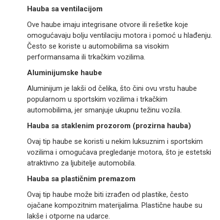
Hauba sa ventilacijom
Ove haube imaju integrisane otvore ili rešetke koje
omogućavaju bolju ventilaciju motora i pomoć u hlađenju.
Često se koriste u automobilima sa visokim
performansama ili trkačkim vozilima.
Aluminijumske haube
Aluminijum je lakši od čelika, što čini ovu vrstu haube
popularnom u sportskim vozilima i trkačkim
automobilima, jer smanjuje ukupnu težinu vozila.
Hauba sa staklenim prozorom (prozirna hauba)
Ovaj tip haube se koristi u nekim luksuznim i sportskim
vozilima i omogućava pregledanje motora, što je estetski
atraktivno za ljubitelje automobila.
Hauba sa plastičnim premazom
Ovaj tip haube može biti izrađen od plastike, često
ojačane kompozitnim materijalima. Plastične haube su
lakše i otporne na udarce.