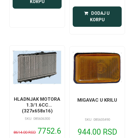
KORPU
 DODAJ U 
KORPU
HLADNJAK MOTORA
MIGAVAC U KRILU
1.3/1.6CC
(327x658x16)
SKU: 085606300
SKU: 085605490
7752.6
944.00 RSD
8614.00 RSD