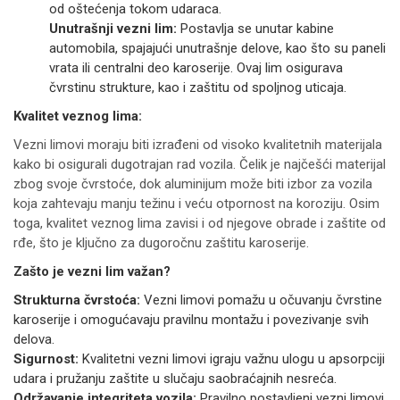
od oštećenja tokom udaraca.
Unutrašnji vezni lim:
Postavlja se unutar kabine
automobila, spajajući unutrašnje delove, kao što su paneli
vrata ili centralni deo karoserije. Ovaj lim osigurava
čvrstinu strukture, kao i zaštitu od spoljnog uticaja.
Kvalitet veznog lima:
Vezni limovi moraju biti izrađeni od visoko kvalitetnih materijala
kako bi osigurali dugotrajan rad vozila. Čelik je najčešći materijal
zbog svoje čvrstoće, dok aluminijum može biti izbor za vozila
koja zahtevaju manju težinu i veću otpornost na koroziju. Osim
toga, kvalitet veznog lima zavisi i od njegove obrade i zaštite od
rđe, što je ključno za dugoročnu zaštitu karoserije.
Zašto je vezni lim važan?
Strukturna čvrstoća:
Vezni limovi pomažu u očuvanju čvrstine
karoserije i omogućavaju pravilnu montažu i povezivanje svih
delova.
Sigurnost:
Kvalitetni vezni limovi igraju važnu ulogu u apsorpciji
udara i pružanju zaštite u slučaju saobraćajnih nesreća.
Održavanje integriteta vozila:
Pravilno postavljeni vezni limovi