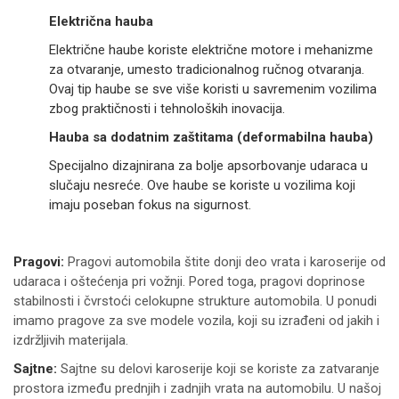
Električna hauba
Električne haube koriste električne motore i mehanizme
za otvaranje, umesto tradicionalnog ručnog otvaranja.
Ovaj tip haube se sve više koristi u savremenim vozilima
zbog praktičnosti i tehnoloških inovacija.
Hauba sa dodatnim zaštitama (deformabilna hauba)
Specijalno dizajnirana za bolje apsorbovanje udaraca u
slučaju nesreće. Ove haube se koriste u vozilima koji
imaju poseban fokus na sigurnost.
Pragovi:
Pragovi automobila štite donji deo vrata i karoserije od
udaraca i oštećenja pri vožnji. Pored toga, pragovi doprinose
stabilnosti i čvrstoći celokupne strukture automobila. U ponudi
imamo pragove za sve modele vozila, koji su izrađeni od jakih i
izdržljivih materijala.
Sajtne:
Sajtne su delovi karoserije koji se koriste za zatvaranje
prostora između prednjih i zadnjih vrata na automobilu. U našoj