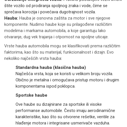
štite vozilo od prodiranja spoljnog zraka i vode, čime se
sprečava korozija i povećava dugotrajnost vozila.
Hauba:
Hauba je osnovna zaštita za motor i sve njegove
komponente. Nudimo haube koje su prilagođene različitim
modelima i markama automobila, a koje garantuju lako
otvaranje, dug vek trajanja i otpornost na spoljne uticaje.
Vrste hauba automobila mogu se klasifikovati prema različitim
faktorima, kao što su materijal, funkcionalnost i dizajn. Evo
nekoliko najčešćih vrsta hauba:
Standardna hauba (klasična hauba)
Najčešća vrsta, koja se koristi u velikom broju vozila.
Obično je metalna i omogućava pristup motoru i drugim
komponentama ispod poklopca.
Sportske haube
Ove haube su dizajnirane za sportske ili visoke
performanse automobile. Često imaju aerodinamične
karakteristike, kao što su otvorene rešetke, ventile za
hlađenje motora i integrisane usmerivače vazduha.