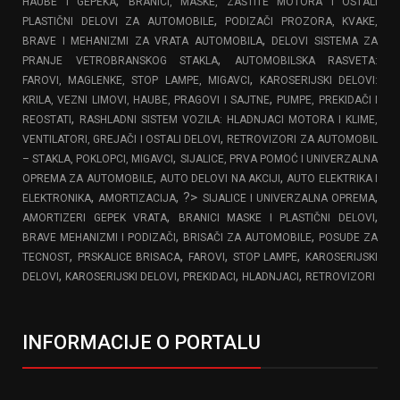
,
HAUBE I GEPEKA
BRANICI, MASKE, ZAŠTITE MOTORA I OSTALI
,
PLASTIČNI DELOVI ZA AUTOMOBILE
PODIZAČI PROZORA, KVAKE,
,
BRAVE I MEHANIZMI ZA VRATA AUTOMOBILA
DELOVI SISTEMA ZA
,
PRANJE VETROBRANSKOG STAKLA
AUTOMOBILSKA RASVETA:
,
FAROVI, MAGLENKE, STOP LAMPE, MIGAVCI
KAROSERIJSKI DELOVI:
,
KRILA, VEZNI LIMOVI, HAUBE, PRAGOVI I SAJTNE
PUMPE, PREKIDAČI I
,
REOSTATI
RASHLADNI SISTEM VOZILA: HLADNJACI MOTORA I KLIME,
,
VENTILATORI, GREJAČI I OSTALI DELOVI
RETROVIZORI ZA AUTOMOBIL
,
– STAKLA, POKLOPCI, MIGAVCI
SIJALICE, PRVA POMOĆ I UNIVERZALNA
,
,
OPREMA ZA AUTOMOBILE
AUTO DELOVI NA AKCIJI
AUTO ELEKTRIKA I
,
, ?>
,
ELEKTRONIKA
AMORTIZACIJA
SIJALICE I UNIVERZALNA OPREMA
,
,
AMORTIZERI GEPEK VRATA
BRANICI MASKE I PLASTIČNI DELOVI
,
,
BRAVE MEHANIZMI I PODIZAČI
BRISAČI ZA AUTOMOBILE
POSUDE ZA
,
,
,
,
TECNOST
PRSKALICE BRISACA
FAROVI
STOP LAMPE
KAROSERIJSKI
,
,
,
,
DELOVI
KAROSERIJSKI DELOVI
PREKIDACI
HLADNJACI
RETROVIZORI
INFORMACIJE O PORTALU