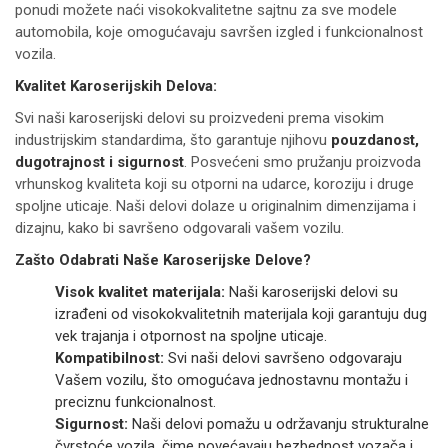
ponudi možete naći visokokvalitetne sajtnu za sve modele
automobila, koje omogućavaju savršen izgled i funkcionalnost
vozila.
Kvalitet Karoserijskih Delova:
Svi naši karoserijski delovi su proizvedeni prema visokim
industrijskim standardima, što garantuje njihovu
pouzdanost,
dugotrajnost i sigurnost
. Posvećeni smo pružanju proizvoda
vrhunskog kvaliteta koji su otporni na udarce, koroziju i druge
spoljne uticaje. Naši delovi dolaze u originalnim dimenzijama i
dizajnu, kako bi savršeno odgovarali vašem vozilu.
Zašto Odabrati Naše Karoserijske Delove?
Visok kvalitet materijala:
Naši karoserijski delovi su
izrađeni od visokokvalitetnih materijala koji garantuju dug
vek trajanja i otpornost na spoljne uticaje.
Kompatibilnost:
Svi naši delovi savršeno odgovaraju
Vašem vozilu, što omogućava jednostavnu montažu i
preciznu funkcionalnost.
Sigurnost:
Naši delovi pomažu u održavanju strukturalne
čvrstoće vozila, čime povećavaju bezbednost vozača i