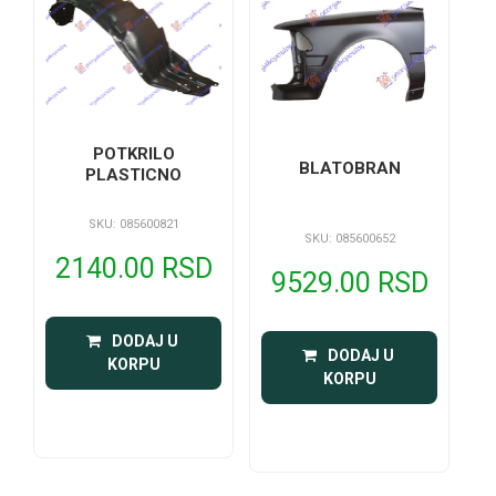
POTKRILO
BLATOBRAN
PLASTICNO
SKU: 085600821
SKU: 085600652
2140.00 RSD
9529.00 RSD
 DODAJ U 
 DODAJ U 
KORPU
KORPU