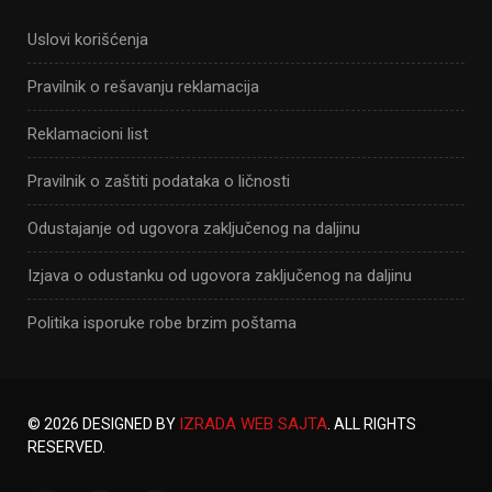
Uslovi korišćenja
Pravilnik o rešavanju reklamacija
Reklamacioni list
Pravilnik o zaštiti podataka o ličnosti
Odustajanje od ugovora zaključenog na daljinu
Izjava o odustanku od ugovora zaključenog na daljinu
Politika isporuke robe brzim poštama
IZRADA WEB SAJTA
© 2026 DESIGNED BY
. ALL RIGHTS
RESERVED.