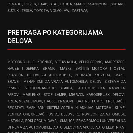
,
,
,
,
,
,
,
,
RENAULT
ROVER
SAAB
SEAT
SKODA
SMART
SSANGYONG
SUBARU
,
,
,
,
,
,
SUZUKI
TESLA
TOYOTA
VOLVO
VW
ZASTAVA
PRETRAGA PO KATEGORIJAMA
DELOVA
,
,
,
,
MOTORNO ULJE
KOČNICE
SET KVAČILA
VELIKI SERVIS
AMORTIZERI
,
HAUBE I GEPEKA
BRANICI, MASKE, ZAŠTITE MOTORA I OSTALI
,
PLASTIČNI DELOVI ZA AUTOMOBILE
PODIZAČI PROZORA, KVAKE,
,
BRAVE I MEHANIZMI ZA VRATA AUTOMOBILA
DELOVI SISTEMA ZA
,
PRANJE VETROBRANSKOG STAKLA
AUTOMOBILSKA RASVETA:
,
FAROVI, MAGLENKE, STOP LAMPE, MIGAVCI
KAROSERIJSKI DELOVI:
,
KRILA, VEZNI LIMOVI, HAUBE, PRAGOVI I SAJTNE
PUMPE, PREKIDAČI I
,
REOSTATI
RASHLADNI SISTEM VOZILA: HLADNJACI MOTORA I KLIME,
,
VENTILATORI, GREJAČI I OSTALI DELOVI
RETROVIZORI ZA AUTOMOBIL
,
– STAKLA, POKLOPCI, MIGAVCI
SIJALICE, PRVA POMOĆ I UNIVERZALNA
,
,
OPREMA ZA AUTOMOBILE
AUTO DELOVI NA AKCIJI
AUTO ELEKTRIKA I