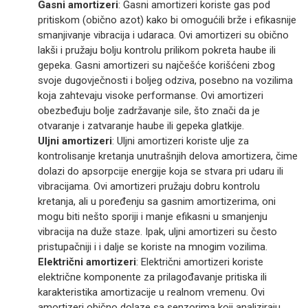
Gasni amortizeri
: Gasni amortizeri koriste gas pod
pritiskom (obično azot) kako bi omogućili brže i efikasnije
smanjivanje vibracija i udaraca. Ovi amortizeri su obično
lakši i pružaju bolju kontrolu prilikom pokreta haube ili
gepeka. Gasni amortizeri su najčešće korišćeni zbog
svoje dugovječnosti i boljeg odziva, posebno na vozilima
koja zahtevaju visoke performanse. Ovi amortizeri
obezbeđuju bolje zadržavanje sile, što znači da je
otvaranje i zatvaranje haube ili gepeka glatkije.
Uljni amortizeri
: Uljni amortizeri koriste ulje za
kontrolisanje kretanja unutrašnjih delova amortizera, čime
dolazi do apsorpcije energije koja se stvara pri udaru ili
vibracijama. Ovi amortizeri pružaju dobru kontrolu
kretanja, ali u poređenju sa gasnim amortizerima, oni
mogu biti nešto sporiji i manje efikasni u smanjenju
vibracija na duže staze. Ipak, uljni amortizeri su često
pristupačniji i i dalje se koriste na mnogim vozilima.
Električni amortizeri
: Električni amortizeri koriste
električne komponente za prilagođavanje pritiska ili
karakteristika amortizacije u realnom vremenu. Ovi
amortizeri obično dolaze sa senzorima koji analiziraju