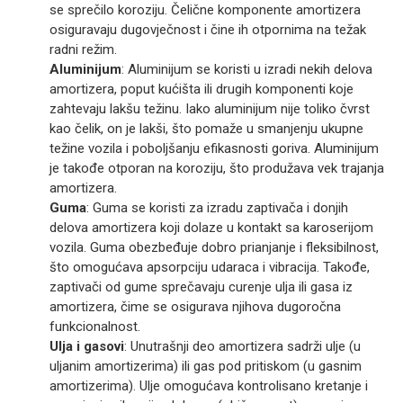
se sprečilo koroziju. Čelične komponente amortizera
osiguravaju dugovječnost i čine ih otpornima na težak
radni režim.
Aluminijum
: Aluminijum se koristi u izradi nekih delova
amortizera, poput kućišta ili drugih komponenti koje
zahtevaju lakšu težinu. Iako aluminijum nije toliko čvrst
kao čelik, on je lakši, što pomaže u smanjenju ukupne
težine vozila i poboljšanju efikasnosti goriva. Aluminijum
je takođe otporan na koroziju, što produžava vek trajanja
amortizera.
Guma
: Guma se koristi za izradu zaptivača i donjih
delova amortizera koji dolaze u kontakt sa karoserijom
vozila. Guma obezbeđuje dobro prianjanje i fleksibilnost,
što omogućava apsorpciju udaraca i vibracija. Takođe,
zaptivači od gume sprečavaju curenje ulja ili gasa iz
amortizera, čime se osigurava njihova dugoročna
funkcionalnost.
Ulja i gasovi
: Unutrašnji deo amortizera sadrži ulje (u
uljanim amortizerima) ili gas pod pritiskom (u gasnim
amortizerima). Ulje omogućava kontrolisano kretanje i