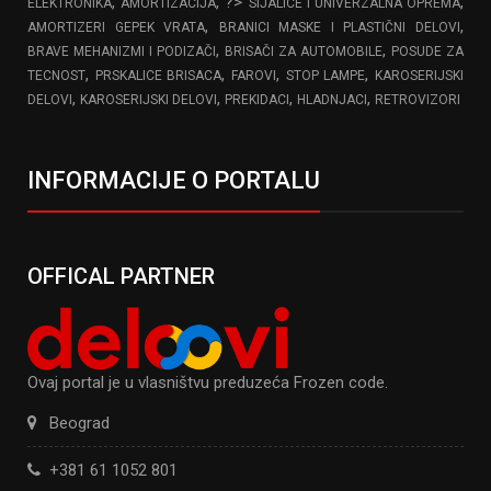
,
, ?>
,
ELEKTRONIKA
AMORTIZACIJA
SIJALICE I UNIVERZALNA OPREMA
,
,
AMORTIZERI GEPEK VRATA
BRANICI MASKE I PLASTIČNI DELOVI
,
,
BRAVE MEHANIZMI I PODIZAČI
BRISAČI ZA AUTOMOBILE
POSUDE ZA
,
,
,
,
TECNOST
PRSKALICE BRISACA
FAROVI
STOP LAMPE
KAROSERIJSKI
,
,
,
,
DELOVI
KAROSERIJSKI DELOVI
PREKIDACI
HLADNJACI
RETROVIZORI
INFORMACIJE O PORTALU
OFFICAL PARTNER
Ovaj portal je u vlasništvu preduzeća Frozen code.
Beograd
+381 61 1052 801