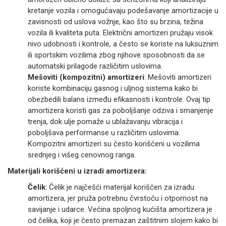
kretanje vozila i omogućavaju podešavanje amortizacije u
zavisnosti od uslova vožnje, kao što su brzina, težina
vozila ili kvaliteta puta. Električni amortizeri pružaju visok
nivo udobnosti i kontrole, a često se koriste na luksuznim
ili sportskim vozilima zbog njihove sposobnosti da se
automatski prilagode različitim uslovima.
Mešoviti (kompozitni) amortizeri
: Mešoviti amortizeri
koriste kombinaciju gasnog i uljnog sistema kako bi
obezbedili balans između efikasnosti i kontrole. Ovaj tip
amortizera koristi gas za poboljšanje odziva i smanjenje
trenja, dok ulje pomaže u ublažavanju vibracija i
poboljšava performanse u različitim uslovima.
Kompozitni amortizeri su često korišćeni u vozilima
srednjeg i višeg cenovnog ranga.
Materijali korišćeni u izradi amortizera:
Čelik
: Čelik je najčešći materijal korišćen za izradu
amortizera, jer pruža potrebnu čvrstoću i otpornost na
savijanje i udarce. Većina spoljnog kućišta amortizera je
od čelika, koji je često premazan zaštitnim slojem kako bi