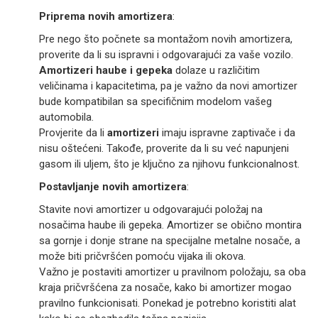
Priprema novih amortizera
:
Pre nego što počnete sa montažom novih amortizera,
proverite da li su ispravni i odgovarajući za vaše vozilo.
Amortizeri haube i gepeka
dolaze u različitim
veličinama i kapacitetima, pa je važno da novi amortizer
bude kompatibilan sa specifičnim modelom vašeg
automobila.
Provjerite da li
amortizeri
imaju ispravne zaptivače i da
nisu oštećeni. Takođe, proverite da li su već napunjeni
gasom ili uljem, što je ključno za njihovu funkcionalnost.
Postavljanje novih amortizera
:
Stavite novi amortizer u odgovarajući položaj na
nosačima haube ili gepeka. Amortizer se obično montira
sa gornje i donje strane na specijalne metalne nosače, a
može biti pričvršćen pomoću vijaka ili okova.
Važno je postaviti amortizer u pravilnom položaju, sa oba
kraja pričvršćena za nosače, kako bi amortizer mogao
pravilno funkcionisati. Ponekad je potrebno koristiti alat