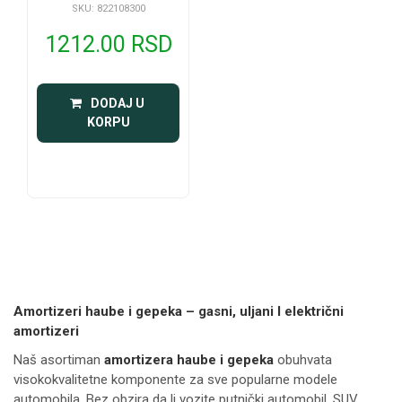
SKU: 822108300
1212.00 RSD
 DODAJ U 
KORPU
Amortizeri haube i gepeka – gasni, uljani I električni
amortizeri
Naš asortiman
amortizera haube i gepeka
obuhvata
visokokvalitetne komponente za sve popularne modele
automobila. Bez obzira da li vozite putnički automobil, SUV,