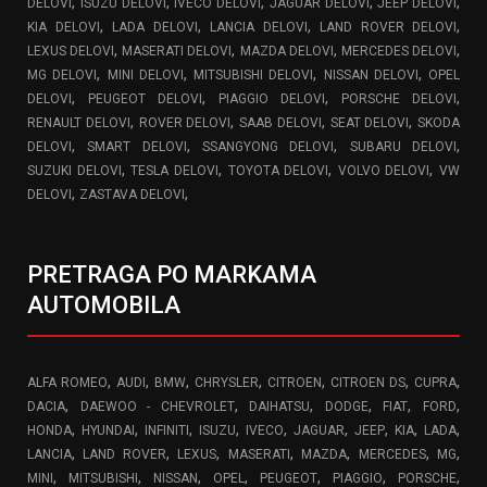
,
,
,
,
,
DELOVI
ISUZU DELOVI
IVECO DELOVI
JAGUAR DELOVI
JEEP DELOVI
,
,
,
,
KIA DELOVI
LADA DELOVI
LANCIA DELOVI
LAND ROVER DELOVI
,
,
,
,
LEXUS DELOVI
MASERATI DELOVI
MAZDA DELOVI
MERCEDES DELOVI
,
,
,
,
MG DELOVI
MINI DELOVI
MITSUBISHI DELOVI
NISSAN DELOVI
OPEL
,
,
,
,
DELOVI
PEUGEOT DELOVI
PIAGGIO DELOVI
PORSCHE DELOVI
,
,
,
,
RENAULT DELOVI
ROVER DELOVI
SAAB DELOVI
SEAT DELOVI
SKODA
,
,
,
,
DELOVI
SMART DELOVI
SSANGYONG DELOVI
SUBARU DELOVI
,
,
,
,
SUZUKI DELOVI
TESLA DELOVI
TOYOTA DELOVI
VOLVO DELOVI
VW
,
,
DELOVI
ZASTAVA DELOVI
PRETRAGA PO MARKAMA
AUTOMOBILA
,
,
,
,
,
,
,
ALFA ROMEO
AUDI
BMW
CHRYSLER
CITROEN
CITROEN DS
CUPRA
,
,
,
,
,
,
DACIA
DAEWOO - CHEVROLET
DAIHATSU
DODGE
FIAT
FORD
,
,
,
,
,
,
,
,
,
HONDA
HYUNDAI
INFINITI
ISUZU
IVECO
JAGUAR
JEEP
KIA
LADA
,
,
,
,
,
,
,
LANCIA
LAND ROVER
LEXUS
MASERATI
MAZDA
MERCEDES
MG
,
,
,
,
,
,
,
MINI
MITSUBISHI
NISSAN
OPEL
PEUGEOT
PIAGGIO
PORSCHE