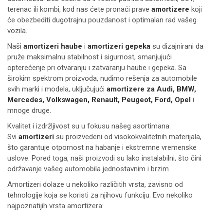
terenac ili kombi, kod nas ćete pronaći prave
amortizere
koji
će obezbediti dugotrajnu pouzdanost i optimalan rad vašeg
vozila.
Naši
amortizeri haube
i
amortizeri gepeka
su dizajnirani da
pruže maksimalnu stabilnost i sigurnost, smanjujući
opterećenje pri otvaranju i zatvaranju haube i gepeka. Sa
širokim spektrom proizvoda, nudimo rešenja za automobile
svih marki i modela, uključujući
amortizere za Audi, BMW,
Mercedes, Volkswagen, Renault, Peugeot, Ford, Opel
i
mnoge druge.
Kvalitet i izdržljivost su u fokusu našeg asortimana.
Svi
amortizeri
su proizvedeni od visokokvalitetnih materijala,
što garantuje otpornost na habanje i ekstremne vremenske
uslove. Pored toga, naši proizvodi su lako instalabilni, što čini
održavanje vašeg automobila jednostavnim i brzim.
Amortizeri dolaze u nekoliko različitih vrsta, zavisno od
tehnologije koja se koristi za njihovu funkciju. Evo nekoliko
najpoznatijih vrsta amortizera: