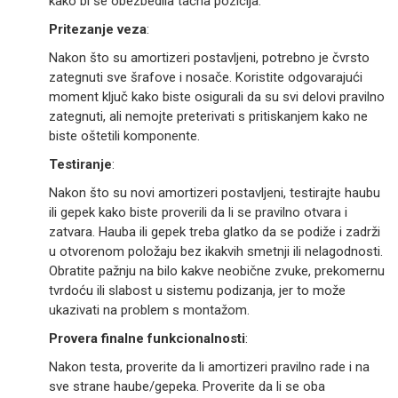
kako bi se obezbedila tačna pozicija.
Pritezanje veza
:
Nakon što su amortizeri postavljeni, potrebno je čvrsto
zategnuti sve šrafove i nosače. Koristite odgovarajući
moment ključ kako biste osigurali da su svi delovi pravilno
zategnuti, ali nemojte preterivati s pritiskanjem kako ne
biste oštetili komponente.
Testiranje
:
Nakon što su novi amortizeri postavljeni, testirajte haubu
ili gepek kako biste proverili da li se pravilno otvara i
zatvara. Hauba ili gepek treba glatko da se podiže i zadrži
u otvorenom položaju bez ikakvih smetnji ili nelagodnosti.
Obratite pažnju na bilo kakve neobične zvuke, prekomernu
tvrdoću ili slabost u sistemu podizanja, jer to može
ukazivati na problem s montažom.
Provera finalne funkcionalnosti
:
Nakon testa, proverite da li amortizeri pravilno rade i na
sve strane haube/gepeka. Proverite da li se oba