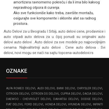
amortizera ravnomerno pokreću i da li ima bilo kakvog
nepravilnog otpora ili curenja.
Ako sve funkcioniše kako treba, završite montažu,
osigurajte sve komponente i sklonite alat sa radnog
prostora.
Auto Delovi za
u Beogradu I Srbiji, auto delovi cene, prodavnice i
auto otpadi auto delova za u čijoj ponudi su originalni auto
delovi auto delovi . Auto delovi za sve modele po najpovoljnijim
cenama. Najkvalitetniji auto delovi . Cene auto delova . Svi
delovi, novi mogu se naći na sajtu topcena-autodelovi.rs
OZNAKE
,
,
,
,
ALFA ROMEO DELOVI
AUDI DELOVI
BMW DELOVI
CHRYSLER DELOVI
,
,
,
,
CITROEN DELOVI
CITROEN DS DELOVI
CUPRA DELOVI
DACIA DELOVI
,
,
,
DAEWOO - CHEVROLET DELOVI
DAIHATSU DELOVI
DODGE DELOVI
,
,
,
,
FIAT DELOVI
FORD DELOVI
HONDA DELOVI
HYUNDAI DELOVI
INFINITI