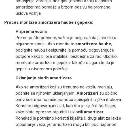
smanjenje vibracija, dok gas (obično azot) u gasnim
amortizerima pomaže u brzom odzivu na promene
uslova vožnje.
Proces montaže amortizera haube i gepeka:
Priprema vozila
:
Pre nego što počnete, važno je osigurati da je vozilo u
sigurnom stanju. Ako montirate
amortizere haube
,
podignite haubu i osigurajte je pomoću odgovarajuće
potpore kako bi bila stabilna i bezbedna za rad. Ukoliko
montirate amortizere gepeka, takođe osigurajte da je
gepek u otvorenom položaju.
Uklanjanje starih amortizera
:
Ako se amortizeri koji su trenutno na vozilu menjaju,
počnite sa njihovim uklanjanjem.
Amortizeri
su obično
pričvršćeni na nosače pomoću specijalnih vijaka ili okova.
Koristite odgovarajući alat, kao što je ključ ili šrafciger,
kako biste oprezno otpuštili i uklonili
amortizer.
Ponekad je potrebno koristiti kliješta ili drugi alat za lakše
otpuštanje veza, jer amortizeri mogu biti pod naponom.