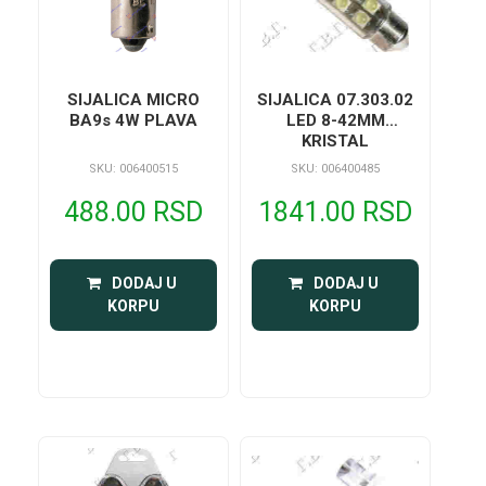
SIJALICA MICRO
SIJALICA 07.303.02
BA9s 4W PLAVA
LED 8-42MM
KRISTAL
SKU: 006400515
SKU: 006400485
488.00 RSD
1841.00 RSD
 DODAJ U 
 DODAJ U 
KORPU
KORPU