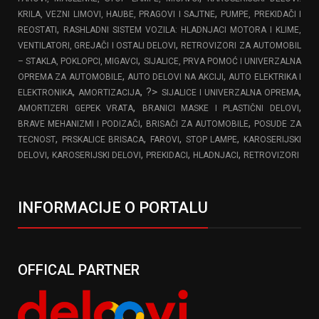
,
KRILA, VEZNI LIMOVI, HAUBE, PRAGOVI I SAJTNE
PUMPE, PREKIDAČI I
,
REOSTATI
RASHLADNI SISTEM VOZILA: HLADNJACI MOTORA I KLIME,
,
VENTILATORI, GREJAČI I OSTALI DELOVI
RETROVIZORI ZA AUTOMOBIL
,
– STAKLA, POKLOPCI, MIGAVCI
SIJALICE, PRVA POMOĆ I UNIVERZALNA
,
,
OPREMA ZA AUTOMOBILE
AUTO DELOVI NA AKCIJI
AUTO ELEKTRIKA I
,
, ?>
,
ELEKTRONIKA
AMORTIZACIJA
SIJALICE I UNIVERZALNA OPREMA
,
,
AMORTIZERI GEPEK VRATA
BRANICI MASKE I PLASTIČNI DELOVI
,
,
BRAVE MEHANIZMI I PODIZAČI
BRISAČI ZA AUTOMOBILE
POSUDE ZA
,
,
,
,
TECNOST
PRSKALICE BRISACA
FAROVI
STOP LAMPE
KAROSERIJSKI
,
,
,
,
DELOVI
KAROSERIJSKI DELOVI
PREKIDACI
HLADNJACI
RETROVIZORI
INFORMACIJE O PORTALU
OFFICAL PARTNER