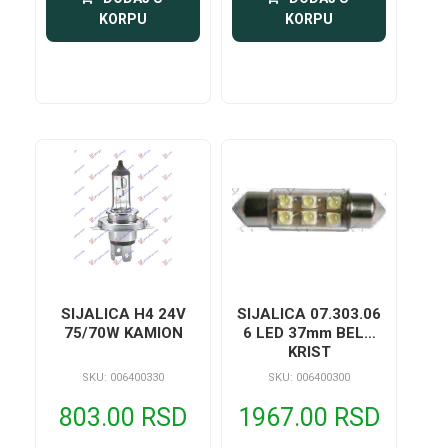
KORPU
KORPU
SIJALICA H4 24V
SIJALICA 07.303.06
75/70W KAMION
6 LED 37mm BELA
KRIST
SKU: 006400330
SKU: 006400300
803.00 RSD
1967.00 RSD