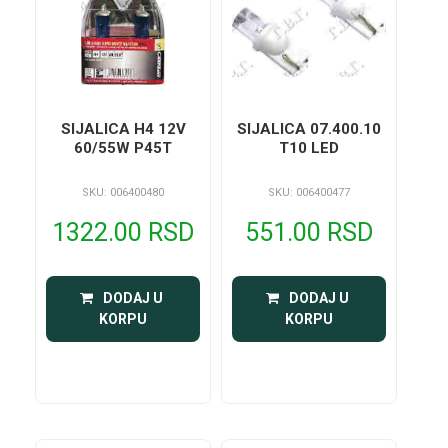
SIJALICA H4 12V
SIJALICA 07.400.10
60/55W P45T
T10 LED
SKU: 006400480
SKU: 006400477
1322.00 RSD
551.00 RSD
 DODAJ U 
 DODAJ U 
KORPU
KORPU