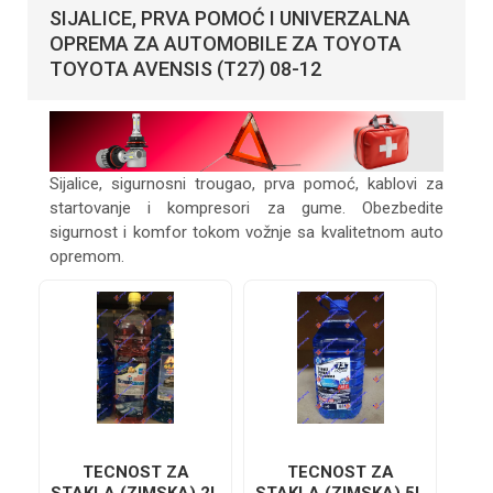
SIJALICE, PRVA POMOĆ I UNIVERZALNA
OPREMA ZA AUTOMOBILE ZA TOYOTA
TOYOTA AVENSIS (T27) 08-12
Sijalice, sigurnosni trougao, prva pomoć, kablovi za
startovanje i kompresori za gume. Obezbedite
sigurnost i komfor tokom vožnje sa kvalitetnom auto
opremom.
TECNOST ZA
TECNOST ZA
STAKLA (ZIMSKA) 2L
STAKLA (ZIMSKA) 5L