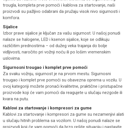
trougla, kompleta prve pomoći i kablova za startovanje, naši
proizvodi su pažljivo odabrani da pružaju visok nivo sigurnosti i
komfora.
Sijalice
Izbor prave sijalice je ključan za vašu sigurnost. U našoj ponudi
nalaze se halogene, LED i ksenon sijalice, koje se odlikuju
različitim prednostima – od dužeg veka trajanja do bolje
vidljivosti, naročito pri vožnji noću ili po lošim vremenskim
uslovima.
Sigurnosni trougao i komplet prve pomoći
Za svaku vožnju, sigurnost je na prvom mestu. Sigurnosni
trougao i komplet prve pomoći su obavezna oprema u vozilu. U
ovoj kategoriji možete pronaći kvalitetne, praktične i pristupačne
proizvode koji će vam pomoći da reagujete u slučaju nezgode ili
kvara na putu.
Kablovi za startovanje i kompresori za gume
Kablovi za startovanje i kompresori za gume su nezamenjivi alati
u slučaju hitnih problema sa vozilom. U našoj ponudi nalaze se
proizvodi koji će vam pomoći da brzo rešite situaciju i nastavite