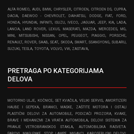
,
,
,
,
,
,
,
ALFA ROMEO
AUDI
BMW
CHRYSLER
CITROEN
CITROEN DS
CUPRA
,
,
,
,
,
,
DACIA
DAEWOO - CHEVROLET
DAIHATSU
DODGE
FIAT
FORD
,
,
,
,
,
,
,
,
,
HONDA
HYUNDAI
INFINITI
ISUZU
IVECO
JAGUAR
JEEP
KIA
LADA
,
,
,
,
,
,
,
LANCIA
LAND ROVER
LEXUS
MASERATI
MAZDA
MERCEDES
MG
,
,
,
,
,
,
,
MINI
MITSUBISHI
NISSAN
OPEL
PEUGEOT
PIAGGIO
PORSCHE
,
,
,
,
,
,
,
,
RENAULT
ROVER
SAAB
SEAT
SKODA
SMART
SSANGYONG
SUBARU
,
,
,
,
,
,
SUZUKI
TESLA
TOYOTA
VOLVO
VW
ZASTAVA
PRETRAGA PO KATEGORIJAMA
DELOVA
,
,
,
,
MOTORNO ULJE
KOČNICE
SET KVAČILA
VELIKI SERVIS
AMORTIZERI
,
HAUBE I GEPEKA
BRANICI, MASKE, ZAŠTITE MOTORA I OSTALI
,
PLASTIČNI DELOVI ZA AUTOMOBILE
PODIZAČI PROZORA, KVAKE,
,
BRAVE I MEHANIZMI ZA VRATA AUTOMOBILA
DELOVI SISTEMA ZA
,
PRANJE VETROBRANSKOG STAKLA
AUTOMOBILSKA RASVETA:
,
FAROVI, MAGLENKE, STOP LAMPE, MIGAVCI
KAROSERIJSKI DELOVI: