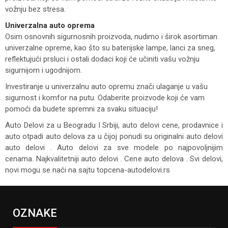
vožnju bez stresa.
Univerzalna auto oprema
Osim osnovnih sigurnosnih proizvoda, nudimo i širok asortiman
univerzalne opreme, kao što su baterijske lampe, lanci za sneg,
reflektujući prsluci i ostali dodaci koji će učiniti vašu vožnju
sigurnijom i ugodnijom.
Investiranje u univerzalnu auto opremu znači ulaganje u vašu
sigurnost i komfor na putu. Odaberite proizvode koji će vam
pomoći da budete spremni za svaku situaciju!
Auto Delovi za
u Beogradu I Srbiji, auto delovi cene, prodavnice i
auto otpadi auto delova za u čijoj ponudi su originalni auto delovi
auto delovi . Auto delovi za sve modele po najpovoljnijim
cenama. Najkvalitetniji auto delovi . Cene auto delova . Svi delovi,
novi mogu se naći na sajtu topcena-autodelovi.rs
OZNAKE