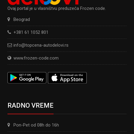
Ovaj portal je u vlasništvu preduzeća Frozen code.
Beograd
+381 61 1052 801
info@topcena-autodelovi.rs
www.frozen-code.com
RADNO VREME
Pon-Pet od 08h do 16h