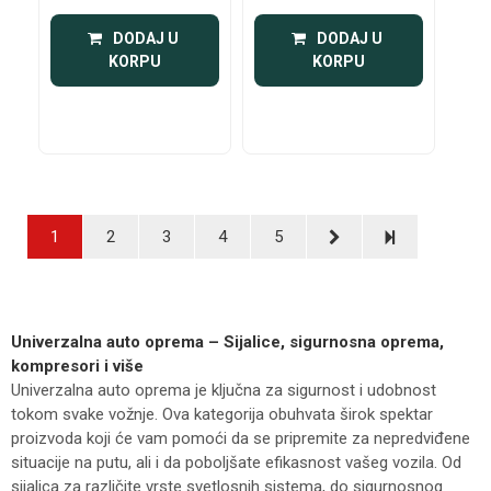
 DODAJ U 
 DODAJ U 
KORPU
KORPU
1
2
3
4
5
Univerzalna auto oprema – Sijalice, sigurnosna oprema,
kompresori i više
Univerzalna auto oprema je ključna za sigurnost i udobnost
tokom svake vožnje. Ova kategorija obuhvata širok spektar
proizvoda koji će vam pomoći da se pripremite za nepredviđene
situacije na putu, ali i da poboljšate efikasnost vašeg vozila. Od
sijalica za različite vrste svetlosnih sistema, do sigurnosnog