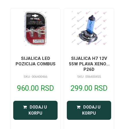
SIJALICA LED
SIJALICA H7 12V
POZICIJA COMBUS
55W PLAVA XENON
P26D
SKU: 006400466
SKU: 006400455
960.00 RSD
299.00 RSD
 DODAJ U 
 DODAJ U 
KORPU
KORPU