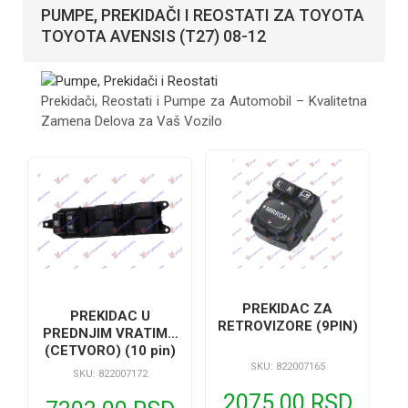
PUMPE, PREKIDAČI I REOSTATI ZA TOYOTA
TOYOTA AVENSIS (T27) 08-12
Prekidači, Reostati i Pumpe za Automobil – Kvalitetna
Zamena Delova za Vaš Vozilo
PREKIDAC ZA
PREKIDAC U
RETROVIZORE (9PIN)
PREDNJIM VRATIMA
(CETVORO) (10 pin)
SKU: 822007165
SKU: 822007172
2075.00 RSD