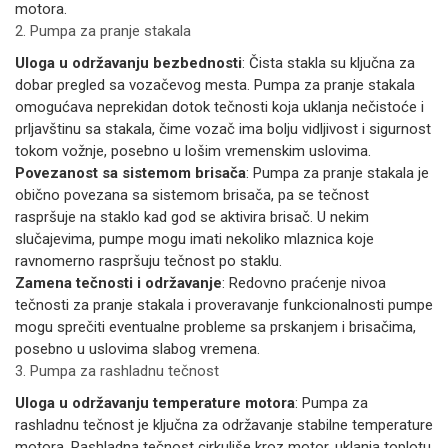
motora.
2. Pumpa za pranje stakala
Uloga u održavanju bezbednosti
: Čista stakla su ključna za
dobar pregled sa vozačevog mesta. Pumpa za pranje stakala
omogućava neprekidan dotok tečnosti koja uklanja nečistoće i
prljavštinu sa stakala, čime vozač ima bolju vidljivost i sigurnost
tokom vožnje, posebno u lošim vremenskim uslovima.
Povezanost sa sistemom brisača
: Pumpa za pranje stakala je
obično povezana sa sistemom brisača, pa se tečnost
raspršuje na staklo kad god se aktivira brisač. U nekim
slučajevima, pumpe mogu imati nekoliko mlaznica koje
ravnomerno raspršuju tečnost po staklu.
Zamena tečnosti i održavanje
: Redovno praćenje nivoa
tečnosti za pranje stakala i proveravanje funkcionalnosti pumpe
mogu sprečiti eventualne probleme sa prskanjem i brisačima,
posebno u uslovima slabog vremena.
3. Pumpa za rashladnu tečnost
Uloga u održavanju temperature motora
: Pumpa za
rashladnu tečnost je ključna za održavanje stabilne temperature
motora. Rashladna tečnost cirkuliše kroz motor, uklanja toplotu