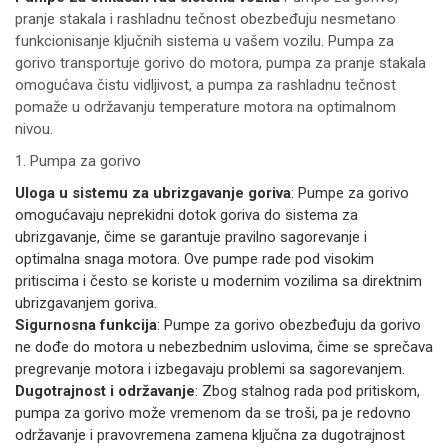
pranje stakala i rashladnu tečnost obezbeđuju nesmetano
funkcionisanje ključnih sistema u vašem vozilu. Pumpa za
gorivo transportuje gorivo do motora, pumpa za pranje stakala
omogućava čistu vidljivost, a pumpa za rashladnu tečnost
pomaže u održavanju temperature motora na optimalnom
nivou.
1. Pumpa za gorivo
Uloga u sistemu za ubrizgavanje goriva
: Pumpe za gorivo
omogućavaju neprekidni dotok goriva do sistema za
ubrizgavanje, čime se garantuje pravilno sagorevanje i
optimalna snaga motora. Ove pumpe rade pod visokim
pritiscima i često se koriste u modernim vozilima sa direktnim
ubrizgavanjem goriva.
Sigurnosna funkcija
: Pumpe za gorivo obezbeđuju da gorivo
ne dođe do motora u nebezbednim uslovima, čime se sprečava
pregrevanje motora i izbegavaju problemi sa sagorevanjem.
Dugotrajnost i održavanje
: Zbog stalnog rada pod pritiskom,
pumpa za gorivo može vremenom da se troši, pa je redovno
održavanje i pravovremena zamena ključna za dugotrajnost