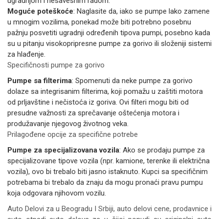
ugradnjom i nesavesnim radom.
Moguće poteškoće
: Naglasite da, iako se pumpe lako zamene
u mnogim vozilima, ponekad može biti potrebno posebnu
pažnju posvetiti ugradnji određenih tipova pumpi, posebno kada
su u pitanju visokopripresne pumpe za gorivo ili složeniji sistemi
za hlađenje.
Specifičnosti pumpe za gorivo
Pumpe sa filterima
: Spomenuti da neke pumpe za gorivo
dolaze sa integrisanim filterima, koji pomažu u zaštiti motora
od prljavštine i nečistoća iz goriva. Ovi filteri mogu biti od
presudne važnosti za sprečavanje oštećenja motora i
produžavanje njegovog životnog veka.
Prilagođene opcije za specifične potrebe
Pumpe za specijalizovana vozila
: Ako se prodaju pumpe za
specijalizovane tipove vozila (npr. kamione, terenke ili električna
vozila), ovo bi trebalo biti jasno istaknuto. Kupci sa specifičnim
potrebama bi trebalo da znaju da mogu pronaći pravu pumpu
koja odgovara njihovom vozilu.
Auto Delovi za
u Beogradu I Srbiji, auto delovi cene, prodavnice i