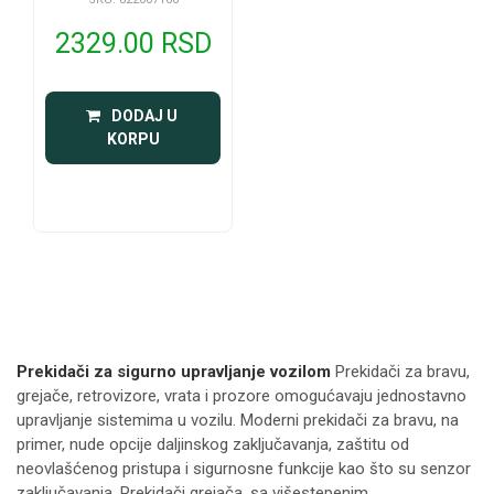
2329.00 RSD
 DODAJ U 
KORPU
Prekidači za sigurno upravljanje vozilom
Prekidači za bravu,
grejače, retrovizore, vrata i prozore omogućavaju jednostavno
upravljanje sistemima u vozilu. Moderni prekidači za bravu, na
primer, nude opcije daljinskog zaključavanja, zaštitu od
neovlašćenog pristupa i sigurnosne funkcije kao što su senzor
zaključavanja. Prekidači grejača, sa višestepenim