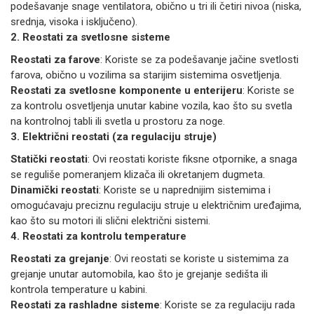
podešavanje snage ventilatora, obično u tri ili četiri nivoa (niska,
srednja, visoka i isključeno).
2. Reostati za svetlosne sisteme
Reostati za farove
: Koriste se za podešavanje jačine svetlosti
farova, obično u vozilima sa starijim sistemima osvetljenja.
Reostati za svetlosne komponente u enterijeru
: Koriste se
za kontrolu osvetljenja unutar kabine vozila, kao što su svetla
na kontrolnoj tabli ili svetla u prostoru za noge.
3. Električni reostati (za regulaciju struje)
Statički reostati
: Ovi reostati koriste fiksne otpornike, a snaga
se reguliše pomeranjem klizača ili okretanjem dugmeta.
Dinamički reostati
: Koriste se u naprednijim sistemima i
omogućavaju preciznu regulaciju struje u električnim uređajima,
kao što su motori ili slični električni sistemi.
4. Reostati za kontrolu temperature
Reostati za grejanje
: Ovi reostati se koriste u sistemima za
grejanje unutar automobila, kao što je grejanje sedišta ili
kontrola temperature u kabini.
Reostati za rashladne sisteme
: Koriste se za regulaciju rada