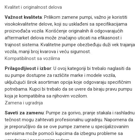
Kvalitet i originalnost delova
Važnost kvaliteta
: Prilikom zamene pumpi, važno je koristiti
visokokvalitetne delove, koji su usklađeni sa specifikacijama
proizvođača vozila. Korišćenje originalnih ili odgovarajućih
aftermarket delova može značajno uticati na efikasnost i
trajnost sistema. Kvalitetne pumpe obezbeđuju duži vek trajanja
vozila, manji broj kvarova i veću sigurnost.
Kompatibilnost sa vozilima
Prilagodljivost i izbor
: U ovoj kategoriji bi trebalo naglasiti da
su pumpe dostupne za različite marke i modele vozila,
uključujući širok asortiman opcija koje odgovaraju specifičnim
potrebama. Kupci bi trebalo da se uvere da biraju pravu pumpu
koja je kompatibilna sa njihovim vozilom.
Zamena i ugradnja
Saveti za zamenu
: Pumpe za gorivo, pranje stakala i rashladnu
tečnost mogu zahtevati profesionalnu ugradnju. Napomena da
je preporučljivo da se ove pumpe zamene u specijalizovanim
servisima može pomoći kupcima da izbegnu probleme sa