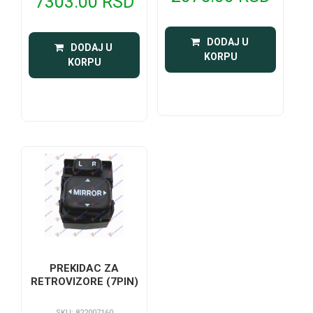
7303.00 RSD
 DODAJ U 
 DODAJ U 
KORPU
KORPU
PREKIDAC ZA
RETROVIZORE (7PIN)
SKU: 822007160