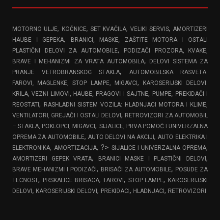
,
,
,
,
MOTORNO ULJE
KOČNICE
SET KVAČILA
VELIKI SERVIS
AMORTIZERI
,
HAUBE I GEPEKA
BRANICI, MASKE, ZAŠTITE MOTORA I OSTALI
,
PLASTIČNI DELOVI ZA AUTOMOBILE
PODIZAČI PROZORA, KVAKE,
,
BRAVE I MEHANIZMI ZA VRATA AUTOMOBILA
DELOVI SISTEMA ZA
,
PRANJE VETROBRANSKOG STAKLA
AUTOMOBILSKA RASVETA:
,
FAROVI, MAGLENKE, STOP LAMPE, MIGAVCI
KAROSERIJSKI DELOVI:
,
KRILA, VEZNI LIMOVI, HAUBE, PRAGOVI I SAJTNE
PUMPE, PREKIDAČI I
,
REOSTATI
RASHLADNI SISTEM VOZILA: HLADNJACI MOTORA I KLIME,
,
VENTILATORI, GREJAČI I OSTALI DELOVI
RETROVIZORI ZA AUTOMOBIL
,
– STAKLA, POKLOPCI, MIGAVCI
SIJALICE, PRVA POMOĆ I UNIVERZALNA
,
,
OPREMA ZA AUTOMOBILE
AUTO DELOVI NA AKCIJI
AUTO ELEKTRIKA I
,
, ?>
,
ELEKTRONIKA
AMORTIZACIJA
SIJALICE I UNIVERZALNA OPREMA
,
,
AMORTIZERI GEPEK VRATA
BRANICI MASKE I PLASTIČNI DELOVI
,
,
BRAVE MEHANIZMI I PODIZAČI
BRISAČI ZA AUTOMOBILE
POSUDE ZA
,
,
,
,
TECNOST
PRSKALICE BRISACA
FAROVI
STOP LAMPE
KAROSERIJSKI
,
,
,
,
DELOVI
KAROSERIJSKI DELOVI
PREKIDACI
HLADNJACI
RETROVIZORI