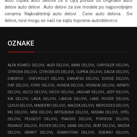
auto otpadi auto delova za u čijoj ponudi su originalni auto
delovi auto delovi . Auto delovi za sve modele po najpovoljnijim
cenama. Najkvalitetniji auto delovi . Cene auto delova . Svi
delovi, novi mogu se naći na sajtu topcena-autodelovi.rs
OZNAKE
,
,
,
,
ALFA ROMEO DELOVI
AUDI DELOVI
BMW DELOVI
CHRYSLER DELOVI
,
,
,
,
CITROEN DELOVI
CITROEN DS DELOVI
CUPRA DELOVI
DACIA DELOVI
,
,
,
DAEWOO - CHEVROLET DELOVI
DAIHATSU DELOVI
DODGE DELOVI
,
,
,
,
FIAT DELOVI
FORD DELOVI
HONDA DELOVI
HYUNDAI DELOVI
INFINITI
,
,
,
,
,
DELOVI
ISUZU DELOVI
IVECO DELOVI
JAGUAR DELOVI
JEEP DELOVI
,
,
,
,
KIA DELOVI
LADA DELOVI
LANCIA DELOVI
LAND ROVER DELOVI
,
,
,
,
LEXUS DELOVI
MASERATI DELOVI
MAZDA DELOVI
MERCEDES DELOVI
,
,
,
,
MG DELOVI
MINI DELOVI
MITSUBISHI DELOVI
NISSAN DELOVI
OPEL
,
,
,
,
DELOVI
PEUGEOT DELOVI
PIAGGIO DELOVI
PORSCHE DELOVI
,
,
,
,
RENAULT DELOVI
ROVER DELOVI
SAAB DELOVI
SEAT DELOVI
SKODA
,
,
,
,
DELOVI
SMART DELOVI
SSANGYONG DELOVI
SUBARU DELOVI