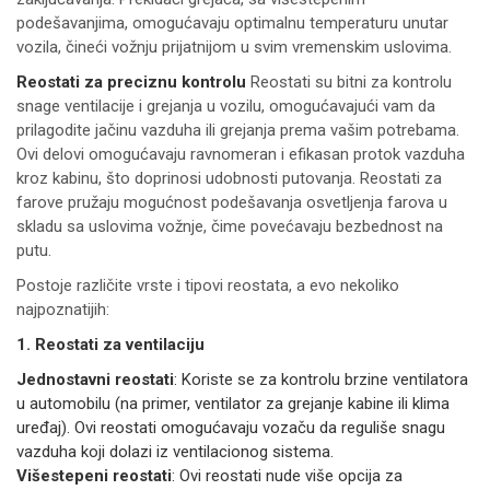
podešavanjima, omogućavaju optimalnu temperaturu unutar
vozila, čineći vožnju prijatnijom u svim vremenskim uslovima.
Reostati za preciznu kontrolu
Reostati su bitni za kontrolu
snage ventilacije i grejanja u vozilu, omogućavajući vam da
prilagodite jačinu vazduha ili grejanja prema vašim potrebama.
Ovi delovi omogućavaju ravnomeran i efikasan protok vazduha
kroz kabinu, što doprinosi udobnosti putovanja. Reostati za
farove pružaju mogućnost podešavanja osvetljenja farova u
skladu sa uslovima vožnje, čime povećavaju bezbednost na
putu.
Postoje različite vrste i tipovi reostata, a evo nekoliko
najpoznatijih:
1. Reostati za ventilaciju
Jednostavni reostati
: Koriste se za kontrolu brzine ventilatora
u automobilu (na primer, ventilator za grejanje kabine ili klima
uređaj). Ovi reostati omogućavaju vozaču da reguliše snagu
vazduha koji dolazi iz ventilacionog sistema.
Višestepeni reostati
: Ovi reostati nude više opcija za