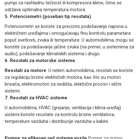
pumpi za rashladnu tečnost ili kompresora klime, čime se
održava optimalna temperatura motora.
5. Potenciometri (poseban tip reostata)
Potenciometri se koriste za precizno podešavanje napona u
električnim uređajima i omogućavaju finu kontrolu parametara
poput svetlosti, zvuka ili temperature. U automobilima, mogu se
koristiti za podešavanje jačine zvuka (na primer, u sistemima za
audio), podešavanje klimatskih sistema i drugo.
6. Reostati za motorske sisteme
Reostati za motore
: U nekim automobilima, reostati se koriste
za regulaciju brzine električnih motora, kao što su motori
brisača, elektromotori za sedišta, električni prozori i slični
sistemi.
7. Reostati za HVAC sisteme
U automobilima, HVAC (grejanje, ventilacija i klima uređaj)
sistemi koriste reostate za kontrolu brzine ventilatora,
temperature vazduha i distribucije vazduha u kabini.
Pumpe za efikasan rad sistema vozila
Pumpe za gorivo,