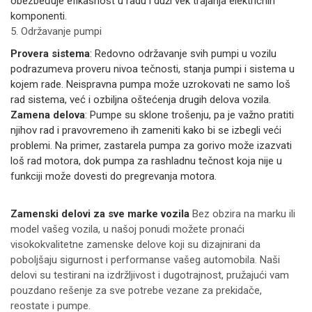
obezbeđuje efikasnost u radu i duži vek trajanja električnih
komponenti.
5. Održavanje pumpi
Provera sistema
: Redovno održavanje svih pumpi u vozilu
podrazumeva proveru nivoa tečnosti, stanja pumpi i sistema u
kojem rade. Neispravna pumpa može uzrokovati ne samo loš
rad sistema, već i ozbiljna oštećenja drugih delova vozila.
Zamena delova
: Pumpe su sklone trošenju, pa je važno pratiti
njihov rad i pravovremeno ih zameniti kako bi se izbegli veći
problemi. Na primer, zastarela pumpa za gorivo može izazvati
loš rad motora, dok pumpa za rashladnu tečnost koja nije u
funkciji može dovesti do pregrevanja motora.
Zamenski delovi za sve marke vozila
Bez obzira na marku ili
model vašeg vozila, u našoj ponudi možete pronaći
visokokvalitetne zamenske delove koji su dizajnirani da
poboljšaju sigurnost i performanse vašeg automobila. Naši
delovi su testirani na izdržljivost i dugotrajnost, pružajući vam
pouzdano rešenje za sve potrebe vezane za prekidače,
reostate i pumpe.