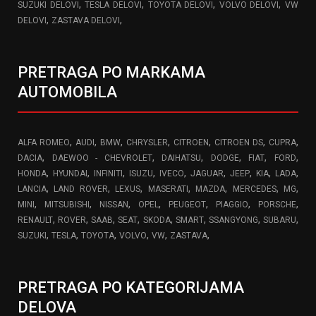
,
,
,
,
SUZUKI DELOVI
TESLA DELOVI
TOYOTA DELOVI
VOLVO DELOVI
VW
,
,
DELOVI
ZASTAVA DELOVI
PRETRAGA PO MARKAMA
AUTOMOBILA
,
,
,
,
,
,
,
ALFA ROMEO
AUDI
BMW
CHRYSLER
CITROEN
CITROEN DS
CUPRA
,
,
,
,
,
,
DACIA
DAEWOO - CHEVROLET
DAIHATSU
DODGE
FIAT
FORD
,
,
,
,
,
,
,
,
,
HONDA
HYUNDAI
INFINITI
ISUZU
IVECO
JAGUAR
JEEP
KIA
LADA
,
,
,
,
,
,
,
LANCIA
LAND ROVER
LEXUS
MASERATI
MAZDA
MERCEDES
MG
,
,
,
,
,
,
,
MINI
MITSUBISHI
NISSAN
OPEL
PEUGEOT
PIAGGIO
PORSCHE
,
,
,
,
,
,
,
,
RENAULT
ROVER
SAAB
SEAT
SKODA
SMART
SSANGYONG
SUBARU
,
,
,
,
,
,
SUZUKI
TESLA
TOYOTA
VOLVO
VW
ZASTAVA
PRETRAGA PO KATEGORIJAMA
DELOVA