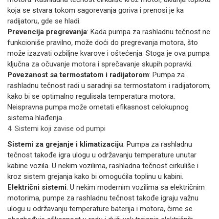
koja se stvara tokom sagorevanja goriva i prenosi je ka
radijatoru, gde se hladi.
Prevencija pregrevanja
: Kada pumpa za rashladnu tečnost ne
funkcioniše pravilno, može doći do pregrevanja motora, što
može izazvati ozbiljne kvarove i oštećenja. Stoga je ova pumpa
ključna za očuvanje motora i sprečavanje skupih popravki.
Povezanost sa termostatom i radijatorom
: Pumpa za
rashladnu tečnost radi u saradnji sa termostatom i radijatorom,
kako bi se optimalno regulisala temperatura motora.
Neispravna pumpa može ometati efikasnost celokupnog
sistema hlađenja.
4. Sistemi koji zavise od pumpi
Sistemi za grejanje i klimatizaciju
: Pumpa za rashladnu
tečnost takođe igra ulogu u održavanju temperature unutar
kabine vozila. U nekim vozilima, rashladna tečnost cirkuliše i
kroz sistem grejanja kako bi omogućila toplinu u kabini.
Električni sistemi
: U nekim modernim vozilima sa električnim
motorima, pumpe za rashladnu tečnost takođe igraju važnu
ulogu u održavanju temperature baterija i motora, čime se