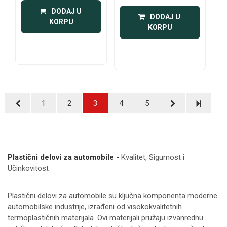
 DODAJ U 
 DODAJ U 
KORPU
KORPU
1
2
3
4
5
Plastični delovi za automobile -
Kvalitet, Sigurnost i
Učinkovitost
Plastični delovi za automobile su ključna komponenta moderne
automobilske industrije, izrađeni od visokokvalitetnih
termoplastičnih materijala. Ovi materijali pružaju izvanrednu