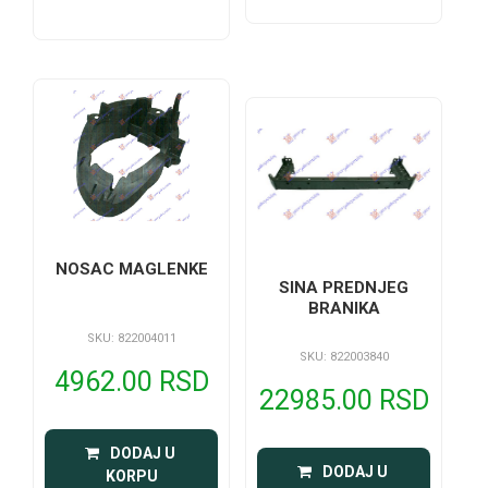
NOSAC MAGLENKE
SINA PREDNJEG
BRANIKA
SKU: 822004011
SKU: 822003840
4962.00 RSD
22985.00 RSD
 DODAJ U 
 DODAJ U 
KORPU