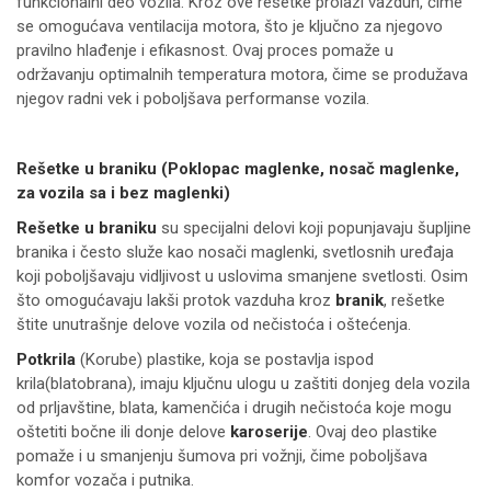
funkcionalni deo vozila. Kroz ove rešetke prolazi vazduh, čime
se omogućava ventilacija motora, što je ključno za njegovo
pravilno hlađenje i efikasnost. Ovaj proces pomaže u
održavanju optimalnih temperatura motora, čime se produžava
njegov radni vek i poboljšava performanse vozila.
Rešetke u braniku (Poklopac maglenke, nosač maglenke,
za vozila sa i bez maglenki)
Rešetke u braniku
su specijalni delovi koji popunjavaju šupljine
branika i često služe kao nosači maglenki, svetlosnih uređaja
koji poboljšavaju vidljivost u uslovima smanjene svetlosti. Osim
što omogućavaju lakši protok vazduha kroz
branik
, rešetke
štite unutrašnje delove vozila od nečistoća i oštećenja.
Potkrila
(Korube) plastike, koja se postavlja ispod
krila(blatobrana), imaju ključnu ulogu u zaštiti donjeg dela vozila
od prljavštine, blata, kamenčića i drugih nečistoća koje mogu
oštetiti bočne ili donje delove
karoserije
. Ovaj deo plastike
pomaže i u smanjenju šumova pri vožnji, čime poboljšava
komfor vozača i putnika.