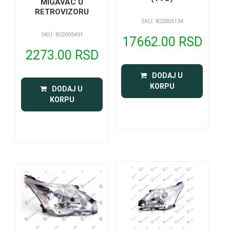
MIGAVAC U
RETROVIZORU
SKU: 822005134
SKU: 822005491
17662.00 RSD
2273.00 RSD
 DODAJ U 
KORPU
 DODAJ U 
KORPU