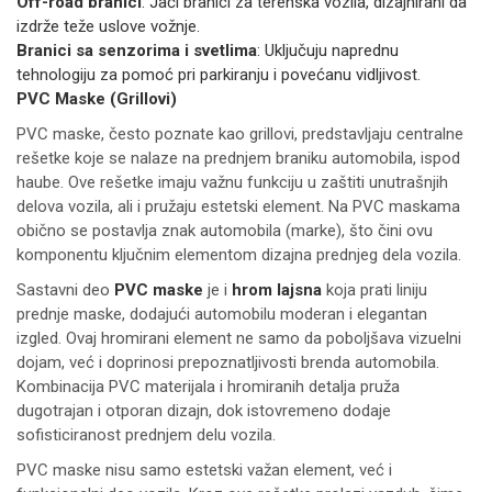
Off-road branici
: Jači branici za terenska vozila, dizajnirani da
izdrže teže uslove vožnje.
Branici sa senzorima i svetlima
: Uključuju naprednu
tehnologiju za pomoć pri parkiranju i povećanu vidljivost.
PVC Maske (Grillovi)
PVC maske, često poznate kao grillovi, predstavljaju centralne
rešetke koje se nalaze na prednjem braniku automobila, ispod
haube. Ove rešetke imaju važnu funkciju u zaštiti unutrašnjih
delova vozila, ali i pružaju estetski element. Na PVC maskama
obično se postavlja znak automobila (marke), što čini ovu
komponentu ključnim elementom dizajna prednjeg dela vozila.
Sastavni deo
PVC maske
je i
hrom lajsna
koja prati liniju
prednje maske, dodajući automobilu moderan i elegantan
izgled. Ovaj hromirani element ne samo da poboljšava vizuelni
dojam, već i doprinosi prepoznatljivosti brenda automobila.
Kombinacija PVC materijala i hromiranih detalja pruža
dugotrajan i otporan dizajn, dok istovremeno dodaje
sofisticiranost prednjem delu vozila.
PVC maske nisu samo estetski važan element, već i