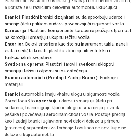
Plastični delovi su od suštinskog značaja u modernim vozilima,
a koriste se u različitim delovima automobila, uključujući:
Branici
: Plastični branici dizajnirani su da apsorbuju udarce i
smanje štetu prilikom sudara, povećavajući sigurnost vozila.
Karoserija
: Plastične komponente karoserije pružaju otpornost
na koroziju i smanjuju ukupnu težinu vozila.
Enterijer
: Delovi enterijera kao što su instrument tabla, paneli
vrata i sedišta koriste plastiku zbog njenih estetskih i
funkcionalnih svojstava.
Svetlosna oprema
: Plastični farovi i svetlosni sklopovi
smanjuju težinu i otporni su na oštećenja.
Branici automobila (Prednji I Zadnji Branik):
Funkcije i
materijali
Branici
automobila imaju vitalnu ulogu u sigurnosti vozila.
Pored toga što
apsorbuju
udarce i smanjuju štetu pri
sudarima, branici igraju ključnu ulogu u smanjenju povreda
pešaka i povećavaju aerodinamičnost vozila. Postoje prednji
kao I zadnji branici uglavnom novi delovi dolaze u primeru
(prajmeru) pripremljeni za farbanje I oni kada se novi kupe ne
dolaze u boji automobila.