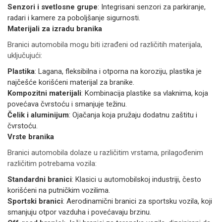
Senzori i svetlosne grupe
: Integrisani senzori za parkiranje,
radari i kamere za poboljšanje sigurnosti.
Materijali za izradu branika
Branici automobila mogu biti izrađeni od različitih materijala,
uključujući:
Plastika
: Lagana, fleksibilna i otporna na koroziju, plastika je
najčešće korišćeni materijal za branike.
Kompozitni materijali
: Kombinacija plastike sa vlaknima, koja
povećava čvrstoću i smanjuje težinu.
Čelik i aluminijum
: Ojačanja koja pružaju dodatnu zaštitu i
čvrstoću.
Vrste branika
Branici automobila dolaze u različitim vrstama, prilagođenim
različitim potrebama vozila:
Standardni branici
: Klasici u automobilskoj industriji, često
korišćeni na putničkim vozilima.
Sportski branici
: Aerodinamični branici za sportsku vozila, koji
smanjuju otpor vazduha i povećavaju brzinu.