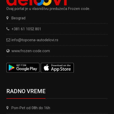
Ovaj portal je u vlasništvu preduzeća Frozen code.
Beograd
+381 61 1052 801
info@topcena-autodelovi.rs
www.frozen-code.com
RADNO VREME
Pon-Pet od 08h do 16h