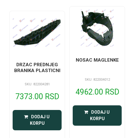
NOSAC MAGLENKE
DRZAC PREDNJEG
BRANIKA PLASTICNI
SKU: 822004012
SKU: 822004281
4962.00 RSD
7373.00 RSD
 DODAJ U 
 DODAJ U 
KORPU
KORPU