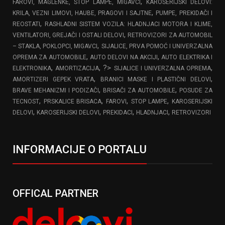
,
FAROVI, MAGLENKE, STOP LAMPE, MIGAVCI
KAROSERIJSKI DELOVI:
,
KRILA, VEZNI LIMOVI, HAUBE, PRAGOVI I SAJTNE
PUMPE, PREKIDAČI I
,
REOSTATI
RASHLADNI SISTEM VOZILA: HLADNJACI MOTORA I KLIME,
,
VENTILATORI, GREJAČI I OSTALI DELOVI
RETROVIZORI ZA AUTOMOBIL
,
– STAKLA, POKLOPCI, MIGAVCI
SIJALICE, PRVA POMOĆ I UNIVERZALNA
,
,
OPREMA ZA AUTOMOBILE
AUTO DELOVI NA AKCIJI
AUTO ELEKTRIKA I
,
, ?>
,
ELEKTRONIKA
AMORTIZACIJA
SIJALICE I UNIVERZALNA OPREMA
,
,
AMORTIZERI GEPEK VRATA
BRANICI MASKE I PLASTIČNI DELOVI
,
,
BRAVE MEHANIZMI I PODIZAČI
BRISAČI ZA AUTOMOBILE
POSUDE ZA
,
,
,
,
TECNOST
PRSKALICE BRISACA
FAROVI
STOP LAMPE
KAROSERIJSKI
,
,
,
,
DELOVI
KAROSERIJSKI DELOVI
PREKIDACI
HLADNJACI
RETROVIZORI
INFORMACIJE O PORTALU
OFFICAL PARTNER