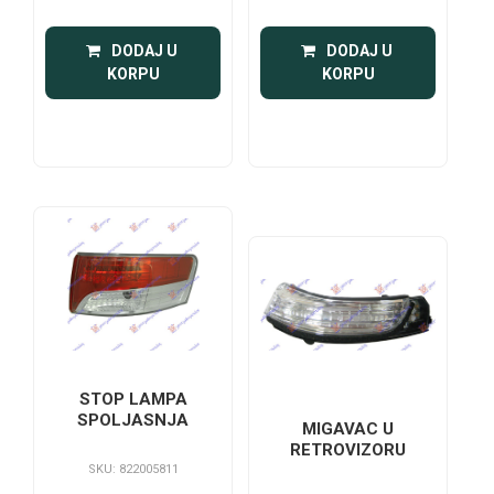
 DODAJ U 
 DODAJ U 
KORPU
KORPU
STOP LAMPA
SPOLJASNJA
MIGAVAC U
RETROVIZORU
SKU: 822005811