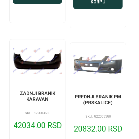
KORPU
ZADNJI BRANIK
PREDNJI BRANIK PM
KARAVAN
(PRSKALICE)
SKU: 822003630
SKU: 822003380
42034.00 RSD
20832.00 RSD