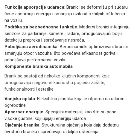
Funkcija apsorpcije udaraca
: Branici se deformišu pri sudaru,
čime apsorbuju energiju i smanjuju rizik od ozbiljnih oštećenja
na vozilu.
Podrška za bezbednosne funkcije
: Moderni branici integriraju
senzore za parkiranje, kamere i radare, omogućavajući bolju
detekciju prepreka i sprečavanje nesreća.
Poboljšana aerodinamika
: Aerodinamički optimizovani branici
smanjuju otpor vazduha, što povećava efikasnost goriva i
poboljšava performanse vozila.
Komponente branika automobila
Branik se sastoji od nekoliko ključnih komponenti koje
omogućavaju njegovu efikasnost u pogledu zaštite,
funkcionalnosti i estetike:
Vanjska oplata
: Fleksibilna plastika koja je otporna na udarce i
ogrebotine.
Apsorber energije
: Specijalni materijali, kao što su pene
visoke gustine, koji upijaju energiju udarca.
Ojačanje branika
: Strukturalna ojačanja koja daju dodatnu
čvrstoću braniku i sprečavaju ozbiljna oštećenja.