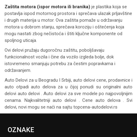
Zaštita motora (ispor motora ili branika)
je plastika koja se
postavlja ispod motornog prostora i sprečava ulazak prljavštine
i drugih materija u motor. Ova zaštita pomaže u održavanju
motora u dobrom stanju, sprečava koroziju i oštećenja koja
mogu nastati zbog nečistoća i štiti ključne komponente od
spoljnog uticaja.
Ovi delovi pružaju dugoročnu zaštitu, poboljšavaju
funkcionalnost vozila i čine da vozilo izgleda bolje, dok
istovremeno smanjuju potrebu za čestim popravkama i
održavanjem.
Auto Delovi za
u Beogradu I Srbiji, auto delovi cene, prodavnice i
auto otpadi auto delova za u čijoj ponudi su originalni auto
delovi auto delovi . Auto delovi za sve modele po najpovoljnijim
cenama. Najkvalitetniji auto delovi . Cene auto delova . Svi
delovi, novi mogu se naći na sajtu topcena-autodelovi.rs
OZNAKE