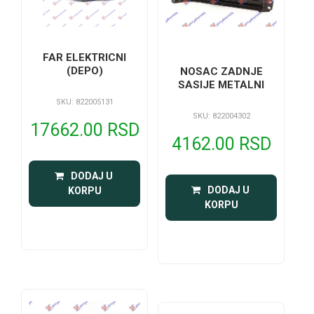
FAR ELEKTRICNI
(DEPO)
NOSAC ZADNJE
SASIJE METALNI
SKU: 822005131
SKU: 822004302
17662.00 RSD
4162.00 RSD
 DODAJ U 
 DODAJ U 
KORPU
KORPU