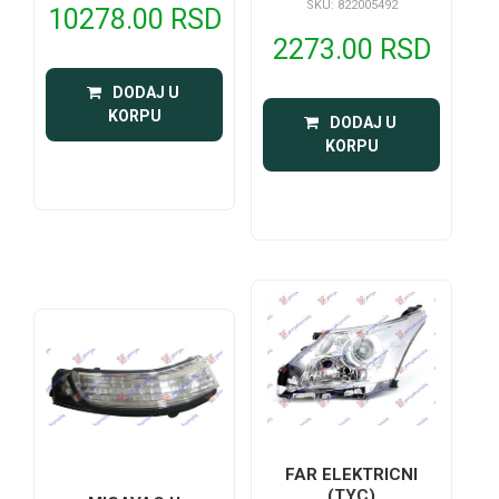
SKU: 822005492
10278.00 RSD
2273.00 RSD
 DODAJ U 
KORPU
 DODAJ U 
KORPU
FAR ELEKTRICNI
(TYC)