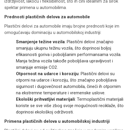
izdržljivost, lakoću i fleksibilnost, što ih čini idealnim za širok
spektar primena u automobilima.
Prednosti plastičnih delova za automobile
Plastični delovi za automobile imaju brojne prednosti koje im
omogućavaju dominaciju u automobilskoj industriji:
Smanjenje težine vozila
: Plastični delovi značajno
smanjuju ukupnu težinu vozila, što doprinosi boljoj
efikasnosti goriva i poboljšanim performansama vozila.
Manja težina vozila takođe poboljšava upravljivost i
smanjuje emisije CO2.
Otpornost na udarce i koroziju
: Plastični delovi su
otporni na udarce i koroziju, što značajno poboljšava
sigurnost i dugovečnost automobila, čineći ih otpornim
na ekstremne temperature i vremenske uslove.
Ekološki prihvatljivi materijali
: Termoplastični materijali
koriste se sve više zbog svoje mogućnosti reciklaže, što
doprinosi ekološkoj održivosti.
Primena plastičnih delova u automobilskoj industriji