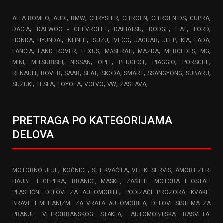
,
,
,
,
,
,
,
ALFA ROMEO
AUDI
BMW
CHRYSLER
CITROEN
CITROEN DS
CUPRA
,
,
,
,
,
,
DACIA
DAEWOO - CHEVROLET
DAIHATSU
DODGE
FIAT
FORD
,
,
,
,
,
,
,
,
,
HONDA
HYUNDAI
INFINITI
ISUZU
IVECO
JAGUAR
JEEP
KIA
LADA
,
,
,
,
,
,
,
LANCIA
LAND ROVER
LEXUS
MASERATI
MAZDA
MERCEDES
MG
,
,
,
,
,
,
,
MINI
MITSUBISHI
NISSAN
OPEL
PEUGEOT
PIAGGIO
PORSCHE
,
,
,
,
,
,
,
,
RENAULT
ROVER
SAAB
SEAT
SKODA
SMART
SSANGYONG
SUBARU
,
,
,
,
,
,
SUZUKI
TESLA
TOYOTA
VOLVO
VW
ZASTAVA
PRETRAGA PO KATEGORIJAMA
DELOVA
,
,
,
,
MOTORNO ULJE
KOČNICE
SET KVAČILA
VELIKI SERVIS
AMORTIZERI
,
HAUBE I GEPEKA
BRANICI, MASKE, ZAŠTITE MOTORA I OSTALI
,
PLASTIČNI DELOVI ZA AUTOMOBILE
PODIZAČI PROZORA, KVAKE,
,
BRAVE I MEHANIZMI ZA VRATA AUTOMOBILA
DELOVI SISTEMA ZA
,
PRANJE VETROBRANSKOG STAKLA
AUTOMOBILSKA RASVETA: