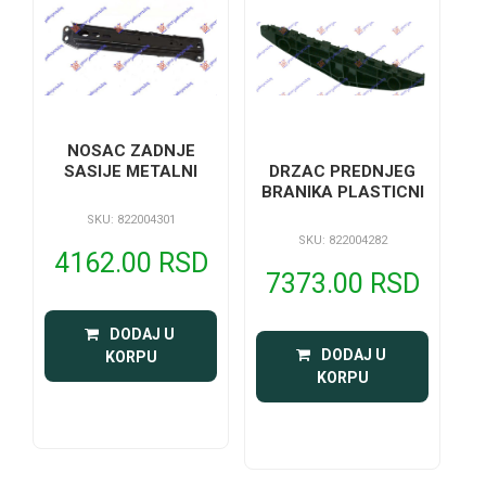
NOSAC ZADNJE
SASIJE METALNI
DRZAC PREDNJEG
BRANIKA PLASTICNI
SKU: 822004301
SKU: 822004282
4162.00 RSD
7373.00 RSD
 DODAJ U 
 DODAJ U 
KORPU
KORPU