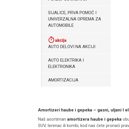
SIJALICE, PRVA POMOĆ I
UNIVERZALNA OPREMA ZA
AUTOMOBILE
AUTO DELOVI NA AKCIJI
AUTO ELEKTRIKA I
ELEKTRONIKA
AMORTIZACIJA
Amortizeri haube i gepeka – gasni, uljani I el
Naš asortiman
amortizera haube i gepeka
obu
SUV, terenac ili kombi, kod nas ćete pronaći pra