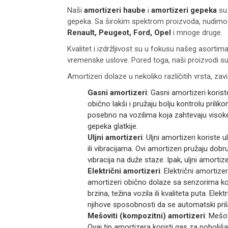
Naši
amortizeri haube
i
amortizeri gepeka
su 
gepeka. Sa širokim spektrom proizvoda, nudimo 
Renault, Peugeot, Ford, Opel
i mnoge druge.
Kvalitet i izdržljivost su u fokusu našeg asortim
vremenske uslove. Pored toga, naši proizvodi su 
Amortizeri dolaze u nekoliko različitih vrsta, zav
Gasni amortizeri
: Gasni amortizeri korist
obično lakši i pružaju bolju kontrolu prili
posebno na vozilima koja zahtevaju visoke 
gepeka glatkije.
Uljni amortizeri
: Uljni amortizeri koriste
ili vibracijama. Ovi amortizeri pružaju dob
vibracija na duže staze. Ipak, uljni amortiz
Električni amortizeri
: Električni amortiz
amortizeri obično dolaze sa senzorima koj
brzina, težina vozila ili kvaliteta puta. El
njihove sposobnosti da se automatski pril
Mešoviti (kompozitni) amortizeri
: Mešo
Ovaj tip amortizera koristi gas za poboljš