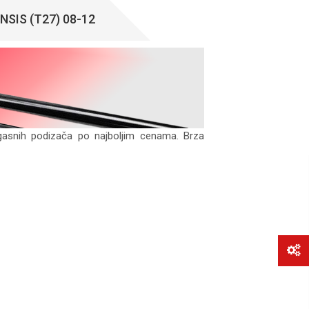
SIS (T27) 08-12
gasnih podizača po najboljim cenama. Brza