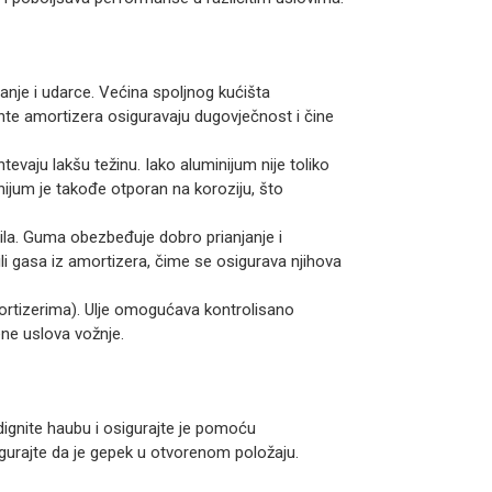
janje i udarce. Većina spoljnog kućišta
ente amortizera osiguravaju dugovječnost i čine
tevaju lakšu težinu. Iako aluminijum nije toliko
inijum je takođe otporan na koroziju, što
zila. Guma obezbeđuje dobro prianjanje i
ili gasa iz amortizera, čime se osigurava njihova
mortizerima). Ulje omogućava kontrolisano
ne uslova vožnje.
dignite haubu i osigurajte je pomoću
gurajte da je gepek u otvorenom položaju.