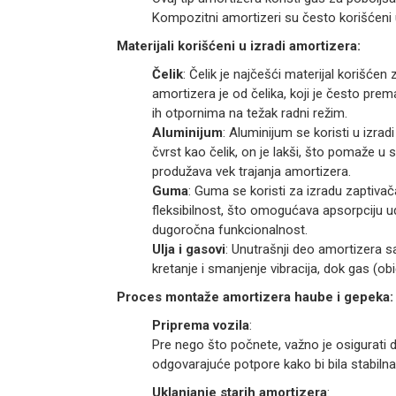
Kompozitni amortizeri su često korišćeni 
Materijali korišćeni u izradi amortizera:
Čelik
: Čelik je najčešći materijal korišće
amortizera je od čelika, koji je često pr
ih otpornima na težak radni režim.
Aluminijum
: Aluminijum se koristi u izrad
čvrst kao čelik, on je lakši, što pomaže u 
produžava vek trajanja amortizera.
Guma
: Guma se koristi za izradu zaptivač
fleksibilnost, što omogućava apsorpciju ud
dugoročna funkcionalnost.
Ulja i gasovi
: Unutrašnji deo amortizera s
kretanje i smanjenje vibracija, dok gas 
Proces montaže amortizera haube i gepeka:
Priprema vozila
:
Pre nego što počnete, važno je osigurati 
odgovarajuće potpore kako bi bila stabiln
Uklanjanje starih amortizera
: