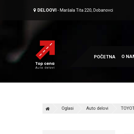
DELOOVI
- Maršala Tita 220, Dobanovci
O NA
POČETNA
Oglasi
Auto delovi
TOYOT