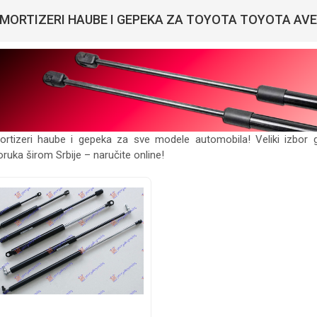
MORTIZERI HAUBE I GEPEKA ZA TOYOTA TOYOTA AVEN
rtizeri haube i gepeka za sve modele automobila! Veliki izbor 
oruka širom Srbije – naručite online!