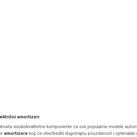
ektrični amortizeri
hvata visokokvalitetne komponente za sve popularne modele automobi
ve
amortizere
koji će obezbediti dugotrajnu pouzdanost i optimalan 