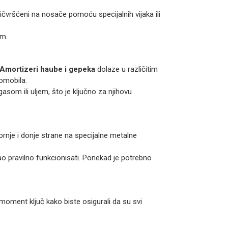
čvršćeni na nosače pomoću specijalnih vijaka ili
om.
Amortizeri haube i gepeka
dolaze u različitim
omobila.
asom ili uljem, što je ključno za njihovu
rnje i donje strane na specijalne metalne
o pravilno funkcionisati. Ponekad je potrebno
moment ključ kako biste osigurali da su svi