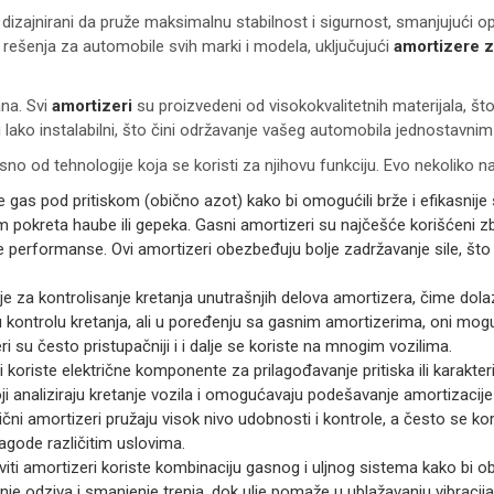
dizajnirani da pruže maksimalnu stabilnost i sigurnost, smanjujući op
rešenja za automobile svih marki i modela, uključujući
amortizere 
ana. Svi
amortizeri
su proizvedeni od visokokvalitetnih materijala, š
lako instalabilni, što čini održavanje vašeg automobila jednostavnim 
isno od tehnologije koja se koristi za njihovu funkciju. Evo nekoliko n
e gas pod pritiskom (obično azot) kako bi omogućili brže i efikasnije 
kom pokreta haube ili gepeka. Gasni amortizeri su najčešće korišćeni z
performanse. Ovi amortizeri obezbeđuju bolje zadržavanje sile, što zn
 ulje za kontrolisanje kretanja unutrašnjih delova amortizera, čime dola
ru kontrolu kretanja, ali u poređenju sa gasnim amortizerima, oni mogu
eri su često pristupačniji i i dalje se koriste na mnogim vozilima.
eri koriste električne komponente za prilagođavanje pritiska ili karakt
i analiziraju kretanje vozila i omogućavaju podešavanje amortizacije
ektrični amortizeri pružaju visok nivo udobnosti i kontrole, a često se 
agode različitim uslovima.
viti amortizeri koriste kombinaciju gasnog i uljnog sistema kako bi ob
anje odziva i smanjenje trenja, dok ulje pomaže u ublažavanju vibracij