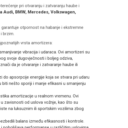
terećenje pri otvaranju i zatvaranju haube i
za Audi, BMW, Mercedes, Volkswagen,
to garantuje otpornost na habanje i ekstremne
i brzim.
ajpoznatijih vrsta amortizera:
smanjivanje vibracija i udaraca. Ovi amortizeri su
bog svoje dugovječnosti i boljeg odziva,
ači da je otvaranje i zatvaranje haube ili
zi do apsorpcije energije koja se stvara pri udaru
 biti nešto sporiji i manje efikasni u smanjenju
eristika amortizacije u realnom vremenu. Ovi
 u zavisnosti od uslova vožnje, kao što su
koriste na luksuznim ili sportskim vozilima zbog
ezbedili balans između efikasnosti i kontrole.
a i poboljšava performanse u različitim uslovima.