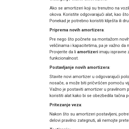
Ako se amortizeri koji su trenutno na vozi
okova. Koristite odgovarajući alat, kao što j
Ponekad je potrebno koristiti kliješta ili 
Priprema novih amortizera
:
Pre nego što počnete sa montažom novih am
veličinama i kapacitetima, pa je važno d
Provjerite da li
amortizeri
imaju ispravne z
funkcionalnost.
Postavljanje novih amortizera
:
Stavite novi amortizer u odgovarajući pol
nosače, a može biti pričvršćen pomoću vija
Važno je postaviti amortizer u pravilnom 
koristiti alat kako bi se obezbedila tačna p
Pritezanje veza
:
Nakon što su amortizeri postavljeni, potre
delovi pravilno zategnuti, ali nemojte pret