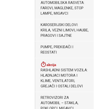
AUTOMOBILSKA RASVETA:
FAROVI, MAGLENKE, STOP
LAMPE, MIGAVCI
KAROSERIJSKI DELOVI:
KRILA, VEZNI LIMOVI, HAUBE,
PRAGOVI I SAJTNE
PUMPE, PREKIDAČI I
REOSTATI
RASHLADNI SISTEM VOZILA:
HLADNJACI MOTORA I
KLIME, VENTILATORI,
GREJAČI I OSTALI DELOVI
RETROVIZORI ZA
AUTOMOBIL – STAKLA,
POKLOPCI, MIGAVCI