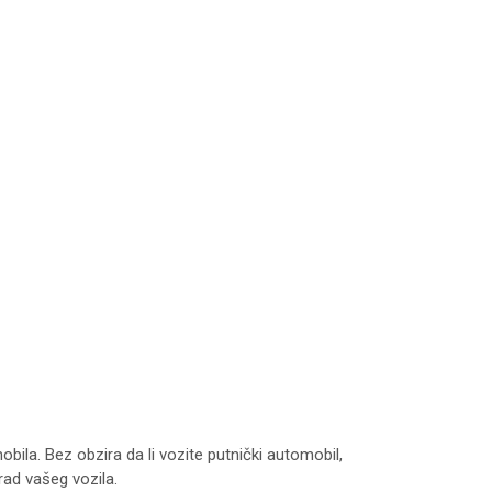
la. Bez obzira da li vozite putnički automobil,
rad vašeg vozila.