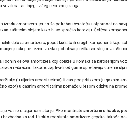
u vozilima srednjeg i višeg cenovnog ranga.
n za izradu amortizera, jer pruža potrebnu čvrstoću i otpornost na savi
emazan zaštitnim slojem kako bi se sprečilo koroziju. Čelične kompon
i nekih delova amortizera, poput kućišta ili drugih komponenti koje zah
smanjenju ukupne težine vozila i poboljšanju efikasnosti goriva. Alum
a i donjih delova amortizera koji dolaze u kontakt sa karoserijom vo
araca i vibracija. Takođe, zaptivači od gume sprečavaju curenje ulja 
adrži ulje (u uljanim amortizerima) ili gas pod pritiskom (u gasnim a
(obično azot) u gasnim amortizerima pomaže u brzom odzivu na prome
da je vozilo u sigurnom stanju. Ako montirate
amortizere haube
, po
a i bezbedna za rad. Ukoliko montirate amortizere gepeka, takođe osi