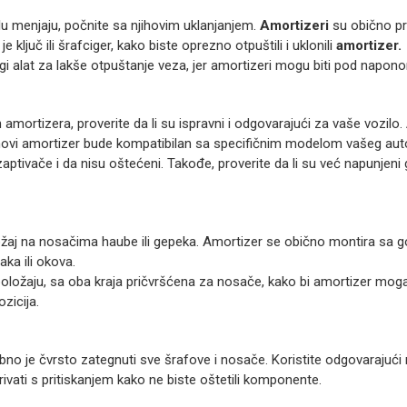
lu menjaju, počnite sa njihovim uklanjanjem.
Amortizeri
su obično pri
e ključ ili šrafciger, kako biste oprezno otpuštili i uklonili
amortizer.
drugi alat za lakše otpuštanje veza, jer amortizeri mogu biti pod napon
ortizera, proverite da li su ispravni i odgovarajući za vaše vozilo.
a novi amortizer bude kompatibilan sa specifičnim modelom vašeg aut
aptivače i da nisu oštećeni. Takođe, proverite da li su već napunjeni g
ožaj na nosačima haube ili gepeka. Amortizer se obično montira sa go
ka ili okova.
položaju, sa oba kraja pričvršćena za nosače, kako bi amortizer moga
ozicija.
bno je čvrsto zategnuti sve šrafove i nosače. Koristite odgovarajući 
erivati s pritiskanjem kako ne biste oštetili komponente.