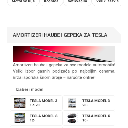
Motorno ulje
Kočnice
Set kvačila
Veliki servis
AMORTIZERI HAUBE I GEPEKA ZA TESLA
Amortizeri haube i gepeka za sve modele automobila!
Veliki izbor gasnih podizača po najboljim cenama.
Brza isporuka širom Srbije – naručite online!
Izaberi model
TESLA MODEL 3
TESLA MODEL 3
17-23
23-
TESLA MODEL S
TESLA MODEL X
12-
16-