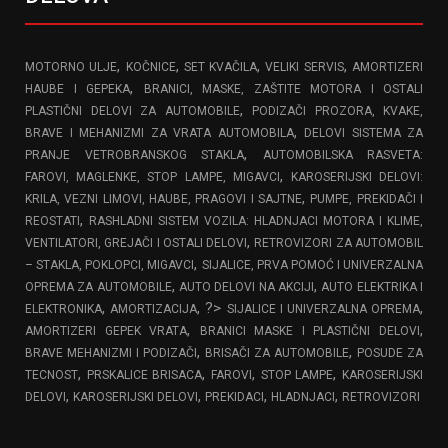
,
,
,
,
MOTORNO ULJE
KOČNICE
SET KVAČILA
VELIKI SERVIS
AMORTIZERI
,
HAUBE I GEPEKA
BRANICI, MASKE, ZAŠTITE MOTORA I OSTALI
,
PLASTIČNI DELOVI ZA AUTOMOBILE
PODIZAČI PROZORA, KVAKE,
,
BRAVE I MEHANIZMI ZA VRATA AUTOMOBILA
DELOVI SISTEMA ZA
,
PRANJE VETROBRANSKOG STAKLA
AUTOMOBILSKA RASVETA:
,
FAROVI, MAGLENKE, STOP LAMPE, MIGAVCI
KAROSERIJSKI DELOVI:
,
KRILA, VEZNI LIMOVI, HAUBE, PRAGOVI I SAJTNE
PUMPE, PREKIDAČI I
,
REOSTATI
RASHLADNI SISTEM VOZILA: HLADNJACI MOTORA I KLIME,
,
VENTILATORI, GREJAČI I OSTALI DELOVI
RETROVIZORI ZA AUTOMOBIL
,
– STAKLA, POKLOPCI, MIGAVCI
SIJALICE, PRVA POMOĆ I UNIVERZALNA
,
,
OPREMA ZA AUTOMOBILE
AUTO DELOVI NA AKCIJI
AUTO ELEKTRIKA I
,
, ?>
,
ELEKTRONIKA
AMORTIZACIJA
SIJALICE I UNIVERZALNA OPREMA
,
,
AMORTIZERI GEPEK VRATA
BRANICI MASKE I PLASTIČNI DELOVI
,
,
BRAVE MEHANIZMI I PODIZAČI
BRISAČI ZA AUTOMOBILE
POSUDE ZA
,
,
,
,
TECNOST
PRSKALICE BRISACA
FAROVI
STOP LAMPE
KAROSERIJSKI
,
,
,
,
DELOVI
KAROSERIJSKI DELOVI
PREKIDACI
HLADNJACI
RETROVIZORI