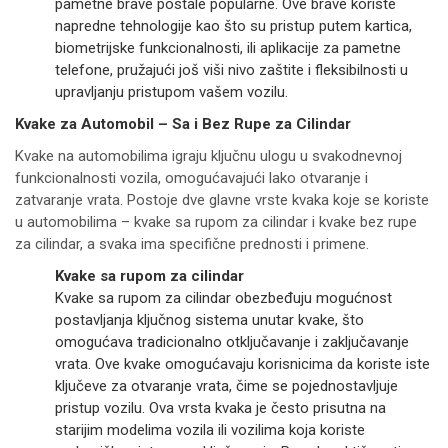
pametne brave postale popularne. Ove brave koriste
napredne tehnologije kao što su pristup putem kartica,
biometrijske funkcionalnosti, ili aplikacije za pametne
telefone, pružajući još viši nivo zaštite i fleksibilnosti u
upravljanju pristupom vašem vozilu.
Kvake za Automobil – Sa i Bez Rupe za Cilindar
Kvake na automobilima igraju ključnu ulogu u svakodnevnoj
funkcionalnosti vozila, omogućavajući lako otvaranje i
zatvaranje vrata. Postoje dve glavne vrste kvaka koje se koriste
u automobilima – kvake sa rupom za cilindar i kvake bez rupe
za cilindar, a svaka ima specifične prednosti i primene.
Kvake sa rupom za cilindar
Kvake sa rupom za cilindar obezbeđuju mogućnost
postavljanja ključnog sistema unutar kvake, što
omogućava tradicionalno otključavanje i zaključavanje
vrata. Ove kvake omogućavaju korisnicima da koriste iste
ključeve za otvaranje vrata, čime se pojednostavljuje
pristup vozilu. Ova vrsta kvaka je često prisutna na
starijim modelima vozila ili vozilima koja koriste