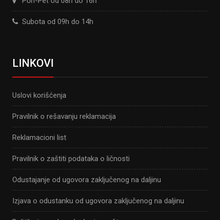
Pon-Pet od 08h do 16h
Subota od 09h do 14h
LINKOVI
Uslovi korišćenja
Pravilnik o rešavanju reklamacija
Reklamacioni list
Pravilnik o zaštiti podataka o ličnosti
Odustajanje od ugovora zaključenog na daljinu
Izjava o odustanku od ugovora zaključenog na daljinu