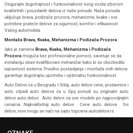
Osigurajte dugotrajnost i funkcionalnost svog vozila izborom
kvalitetnih i pouzdanih delova iz naše ponude. Naša ponuda
uključuje brava, podizače prozora, mehanizme, kvake i sve
potrebne prateće delove za sigurnost, komfor i efikasnost
Vašeg automobila.
Montaža Brava, Kvaka, Mehanizma i Podizača Prozora
Iako je zamena
Brava, Kvaka, Mehanizma i Podizača
Prozora
moguća bez profesionalne pomoći, savetuje se da
instalaciju obavi kvalifikovani mehaničar kako bi se obezbedila
ispravnost sistema. Pravilno postavljanje i montaža ovih delova
garantuje dugotrajnu upotrebu i optimalnu funkcionalnost.
Auto Delovi za
u Beogradu I Srbiji, auto delovi cene, prodavnice i
auto otpadi auto delova za u čijoj ponudi su originalni auto
delovi auto delovi . Auto delovi za sve modele po najpovoljnijim
cenama. Najkvalitetniji auto delovi . Cene auto delova . Svi
delovi, novi mogu se naći na sajtu topcena-autodelovi.rs