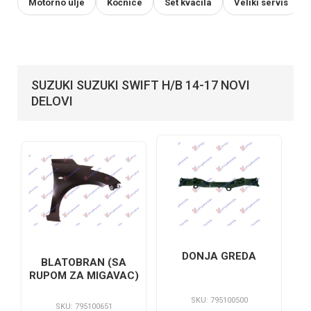
Motorno ulje
Kočnice
Set kvačila
Veliki servis
SUZUKI SUZUKI SWIFT H/B 14-17 NOVI
DELOVI
DONJA GREDA
BLATOBRAN (SA
RUPOM ZA MIGAVAC)
SKU: 795100500
SKU: 795100651