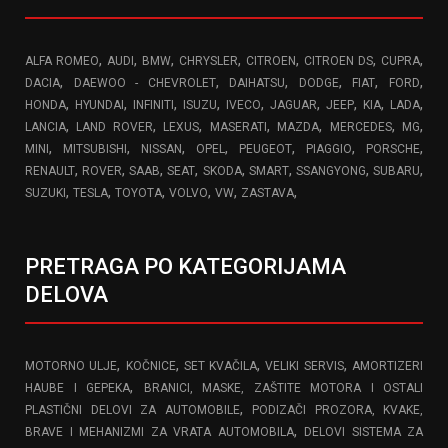
,
,
,
,
,
,
,
ALFA ROMEO
AUDI
BMW
CHRYSLER
CITROEN
CITROEN DS
CUPRA
,
,
,
,
,
,
DACIA
DAEWOO - CHEVROLET
DAIHATSU
DODGE
FIAT
FORD
,
,
,
,
,
,
,
,
,
HONDA
HYUNDAI
INFINITI
ISUZU
IVECO
JAGUAR
JEEP
KIA
LADA
,
,
,
,
,
,
,
LANCIA
LAND ROVER
LEXUS
MASERATI
MAZDA
MERCEDES
MG
,
,
,
,
,
,
,
MINI
MITSUBISHI
NISSAN
OPEL
PEUGEOT
PIAGGIO
PORSCHE
,
,
,
,
,
,
,
,
RENAULT
ROVER
SAAB
SEAT
SKODA
SMART
SSANGYONG
SUBARU
,
,
,
,
,
,
SUZUKI
TESLA
TOYOTA
VOLVO
VW
ZASTAVA
PRETRAGA PO KATEGORIJAMA
DELOVA
,
,
,
,
MOTORNO ULJE
KOČNICE
SET KVAČILA
VELIKI SERVIS
AMORTIZERI
,
HAUBE I GEPEKA
BRANICI, MASKE, ZAŠTITE MOTORA I OSTALI
,
PLASTIČNI DELOVI ZA AUTOMOBILE
PODIZAČI PROZORA, KVAKE,
,
BRAVE I MEHANIZMI ZA VRATA AUTOMOBILA
DELOVI SISTEMA ZA