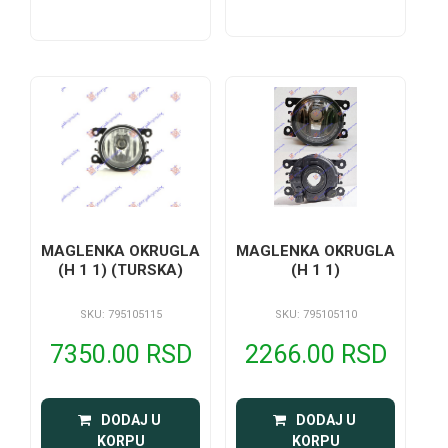
MAGLENKA OKRUGLA
MAGLENKA OKRUGLA
(H 1 1) (TURSKA)
(H 1 1)
SKU: 795105115
SKU: 795105110
7350.00 RSD
2266.00 RSD
 DODAJ U 
 DODAJ U 
KORPU
KORPU