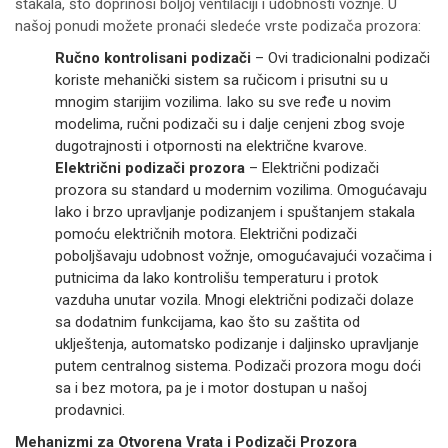
stakala, što doprinosi boljoj ventilaciji i udobnosti vožnje. U
našoj ponudi možete pronaći sledeće vrste podizača prozora:
Ručno kontrolisani podizači
– Ovi tradicionalni podizači
koriste mehanički sistem sa ručicom i prisutni su u
mnogim starijim vozilima. Iako su sve ređe u novim
modelima, ručni podizači su i dalje cenjeni zbog svoje
dugotrajnosti i otpornosti na električne kvarove.
Električni podizači prozora
– Električni podizači
prozora su standard u modernim vozilima. Omogućavaju
lako i brzo upravljanje podizanjem i spuštanjem stakala
pomoću električnih motora. Električni podizači
poboljšavaju udobnost vožnje, omogućavajući vozačima i
putnicima da lako kontrolišu temperaturu i protok
vazduha unutar vozila. Mnogi električni podizači dolaze
sa dodatnim funkcijama, kao što su zaštita od
uklještenja, automatsko podizanje i daljinsko upravljanje
putem centralnog sistema. Podizači prozora mogu doći
sa i bez motora, pa je i motor dostupan u našoj
prodavnici.
Mehanizmi za Otvorena Vrata i Podizači Prozora