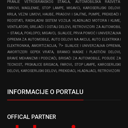
,
PRANJE VETROBRANSKOG STAKLA
AUTOMOBILSKA RASVETA:
,
FAROVI, MAGLENKE, STOP LAMPE, MIGAVCI
KAROSERIJSKI DELOVI:
,
KRILA, VEZNI LIMOVI, HAUBE, PRAGOVI I SAJTNE
PUMPE, PREKIDAČI I
,
REOSTATI
RASHLADNI SISTEM VOZILA: HLADNJACI MOTORA I KLIME,
,
VENTILATORI, GREJAČI I OSTALI DELOVI
RETROVIZORI ZA AUTOMOBIL
,
– STAKLA, POKLOPCI, MIGAVCI
SIJALICE, PRVA POMOĆ I UNIVERZALNA
,
,
OPREMA ZA AUTOMOBILE
AUTO DELOVI NA AKCIJI
AUTO ELEKTRIKA I
,
, ?>
,
ELEKTRONIKA
AMORTIZACIJA
SIJALICE I UNIVERZALNA OPREMA
,
,
AMORTIZERI GEPEK VRATA
BRANICI MASKE I PLASTIČNI DELOVI
,
,
BRAVE MEHANIZMI I PODIZAČI
BRISAČI ZA AUTOMOBILE
POSUDE ZA
,
,
,
,
TECNOST
PRSKALICE BRISACA
FAROVI
STOP LAMPE
KAROSERIJSKI
,
,
,
,
DELOVI
KAROSERIJSKI DELOVI
PREKIDACI
HLADNJACI
RETROVIZORI
INFORMACIJE O PORTALU
OFFICAL PARTNER