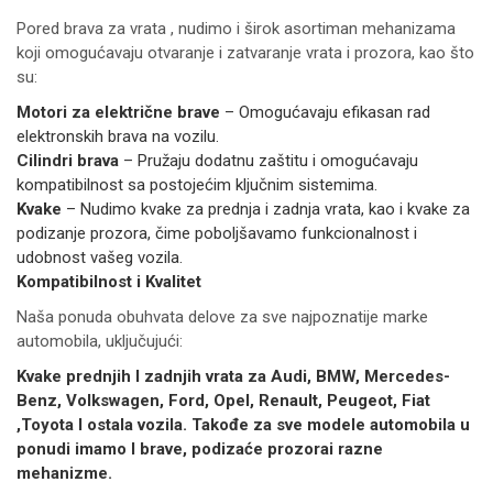
Pored brava za vrata , nudimo i širok asortiman mehanizama
koji omogućavaju otvaranje i zatvaranje vrata i prozora, kao što
su:
Motori za električne brave
– Omogućavaju efikasan rad
elektronskih brava na vozilu.
Cilindri brava
– Pružaju dodatnu zaštitu i omogućavaju
kompatibilnost sa postojećim ključnim sistemima.
Kvake
– Nudimo kvake za prednja i zadnja vrata, kao i kvake za
podizanje prozora, čime poboljšavamo funkcionalnost i
udobnost vašeg vozila.
Kompatibilnost i Kvalitet
Naša ponuda obuhvata delove za sve najpoznatije marke
automobila, uključujući:
Kvake prednjih I zadnjih vrata za Audi, BMW, Mercedes-
Benz, Volkswagen, Ford, Opel, Renault, Peugeot, Fiat
,Toyota I ostala vozila. Takođe za sve modele automobila u
ponudi imamo I brave, podizaće prozorai razne
mehanizme.