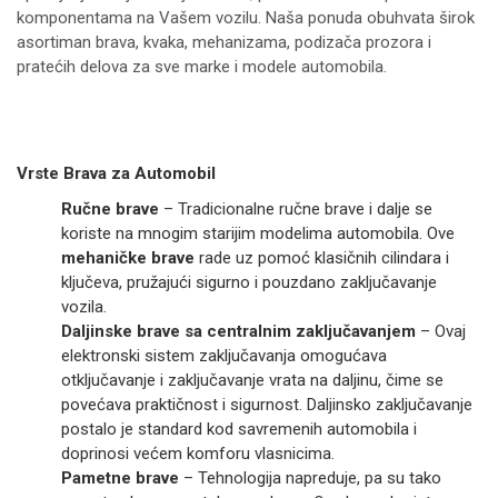
komponentama na Vašem vozilu. Naša ponuda obuhvata širok
asortiman brava, kvaka, mehanizama, podizača prozora i
pratećih delova za sve marke i modele automobila.
Vrste Brava za Automobil
Ručne brave
– Tradicionalne ručne brave i dalje se
koriste na mnogim starijim modelima automobila. Ove
mehaničke brave
rade uz pomoć klasičnih cilindara i
ključeva, pružajući sigurno i pouzdano zaključavanje
vozila.
Daljinske brave sa centralnim zaključavanjem
– Ovaj
elektronski sistem zaključavanja omogućava
otključavanje i zaključavanje vrata na daljinu, čime se
povećava praktičnost i sigurnost. Daljinsko zaključavanje
postalo je standard kod savremenih automobila i
doprinosi većem komforu vlasnicima.
Pametne brave
– Tehnologija napreduje, pa su tako