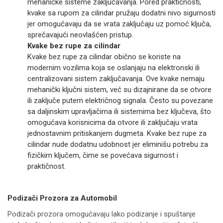
mehaničke sisteme zaključavanja. Pored praktičnosti,
kvake sa rupom za cilindar pružaju dodatni nivo sigurnosti
jer omogućavaju da se vrata zaključaju uz pomoć ključa,
sprečavajući neovlašćen pristup.
Kvake bez rupe za cilindar
Kvake bez rupe za cilindar obično se koriste na
modernim vozilima koja se oslanjaju na elektronski ili
centralizovani sistem zaključavanja. Ove kvake nemaju
mehanički ključni sistem, već su dizajnirane da se otvore
ili zaključe putem električnog signala. Često su povezane
sa daljinskim upravljačima ili sistemima bez ključeva, što
omogućava korisnicima da otvore ili zaključaju vrata
jednostavnim pritiskanjem dugmeta. Kvake bez rupe za
cilindar nude dodatnu udobnost jer eliminišu potrebu za
fizičkim ključem, čime se povećava sigurnost i
praktičnost.
Podizači Prozora za Automobil
Podizači prozora omogućavaju lako podizanje i spuštanje