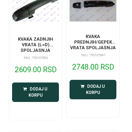
KVAKA
KVAKA ZADNJIH
PREDNJIH/GEPEK
VRATA (L=D)
VRATA SPOLJASNJA
SPOLJASNJA
(SA RUPOM ZA
SKU: 795107847
SKU: 795107850
KLJUC) (SENZOR)
2748.00 RSD
2609.00 RSD
 DODAJ U 
 DODAJ U 
KORPU
KORPU