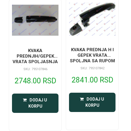
KVAKA PREDNJA H I
KVAKA
GEPEK VRATA
PREDNJIH/GEPEK
SPOLJNA SA RUPOM
VRATA SPOLJASNJA
(BEZ RUPE ZA
SKU: 795107842
SKU: 795107846
KLJUC) (SENZOR)
2841.00 RSD
2748.00 RSD
 DODAJ U 
 DODAJ U 
KORPU
KORPU