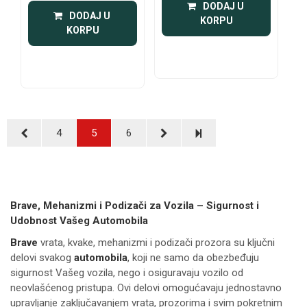
 DODAJ U 
 DODAJ U 
KORPU
KORPU
4
5
6
Brave, Mehanizmi i Podizači za Vozila – Sigurnost i
Udobnost Vašeg Automobila
Brave
vrata, kvake, mehanizmi i podizači prozora su ključni
delovi svakog
automobila
, koji ne samo da obezbeđuju
sigurnost Vašeg vozila, nego i osiguravaju vozilo od
neovlašćenog pristupa. Ovi delovi omogućavaju jednostavno
upravljanje zaključavanjem vrata, prozorima i svim pokretnim