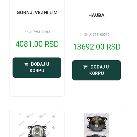
GORNJI VEZNI LIM
HAUBA
SKU: 795100200
SKU: 795100070
4081.00 RSD
13692.00 RSD
 DODAJ U 
 DODAJ U 
KORPU
KORPU