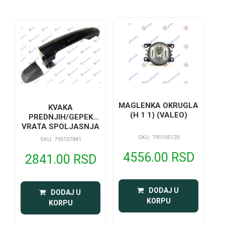
MAGLENKA OKRUGLA
KVAKA
(H 1 1) (VALEO)
PREDNJIH/GEPEK
VRATA SPOLJASNJA
(BEZ RUPE ZA
SKU: 795105120
SKU: 795107841
KLJUC)
4556.00 RSD
2841.00 RSD
 DODAJ U 
 DODAJ U 
KORPU
KORPU