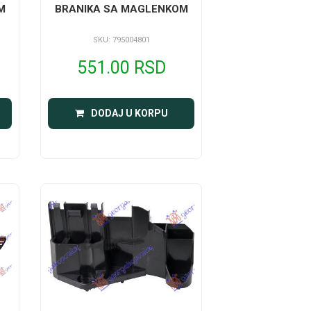
M
BRANIKA SA MAGLENKOM
SKU: 795004801
551.00 RSD
DODAJ U KORPU