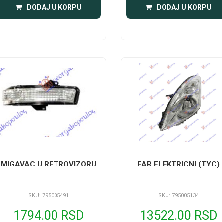
DODAJ U KORPU
DODAJ U KORPU
MIGAVAC U RETROVIZORU
FAR ELEKTRICNI (TYC)
SKU: 795005491
SKU: 795005134
1794.00 RSD
13522.00 RSD