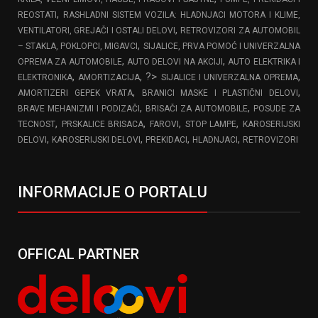
,
REOSTATI
RASHLADNI SISTEM VOZILA: HLADNJACI MOTORA I KLIME,
,
VENTILATORI, GREJAČI I OSTALI DELOVI
RETROVIZORI ZA AUTOMOBIL
,
– STAKLA, POKLOPCI, MIGAVCI
SIJALICE, PRVA POMOĆ I UNIVERZALNA
,
,
OPREMA ZA AUTOMOBILE
AUTO DELOVI NA AKCIJI
AUTO ELEKTRIKA I
,
, ?>
,
ELEKTRONIKA
AMORTIZACIJA
SIJALICE I UNIVERZALNA OPREMA
,
,
AMORTIZERI GEPEK VRATA
BRANICI MASKE I PLASTIČNI DELOVI
,
,
BRAVE MEHANIZMI I PODIZAČI
BRISAČI ZA AUTOMOBILE
POSUDE ZA
,
,
,
,
TECNOST
PRSKALICE BRISACA
FAROVI
STOP LAMPE
KAROSERIJSKI
,
,
,
,
DELOVI
KAROSERIJSKI DELOVI
PREKIDACI
HLADNJACI
RETROVIZORI
INFORMACIJE O PORTALU
OFFICAL PARTNER