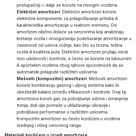
pristupačniji i i dalje se koriste na mnogim vozilima.
Električni amortizeri
: Električni amortizeri koriste
električne komponente za prilagođavanje pritiska ili
karakteristika amortizacije u realnom vremenu. Ovi
amortizeri obično dolaze sa senzorima koji analiziraju
kretanje vozila i omogućavaju podešavanje amortizacije u
zavisnosti od uslova vožnje, kao što su brzina, težina
vozila ili kvaliteta puta. Električni amortizeri pružaju visok
nivo udobnosti i kontrole, a često se koriste na luksuznim
ili sportskim vozilima zbog njihove sposobnosti da se
automatski prilagode različitim uslovima.
Mešoviti (kompozitni) amortizeri
: Mešoviti amortizeri
koriste kombinaciju gasnog i uljnog sistema kako bi
obezbedili balans između efikasnosti i kontrole. Ovaj tip
amortizera koristi gas za poboljšanje odziva i smanjenje
trenja, dok ulje pomaže u ublažavanju vibracija i
poboljšava performanse u različitim uslovima.
Kompozitni amortizeri su često korišćeni u vozilima
srednjeg i višeg cenovnog ranga.
Materijali korišćeni u izradi amortizera: