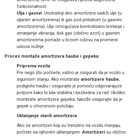
funkcionalnost.
Ulja i gasovi
: Unutrašnji deo amortizera sadrži ulje (u
uljanim amortizerima) ili gas pod pritiskom (u gasnim
amortizerima). Ulje omogućava kontrolisano kretanje i
smanjenje vibracija, dok gas (obično azot) u gasnim
amortizerima pomaže u brzom odzivu na promene
uslova vožnje.
Proces montaže amortizera haube i gepeka:
Priprema vozila
:
Pre nego što počnete, važno je osigurati da je vozilo u
sigurnom stanju. Ako montirate
amortizere haube
,
podignite haubu i osigurajte je pomoću odgovarajuće
potpore kako bi bila stabilna i bezbedna za rad. Ukoliko
montirate amortizere gepeka, takođe osigurajte da je
gepek u otvorenom položaju.
Uklanjanje starih amortizera
:
Ako se amortizeri koji su trenutno na vozilu menjaju,
počnite sa njihovim uklanjanjem.
Amortizeri
su obično