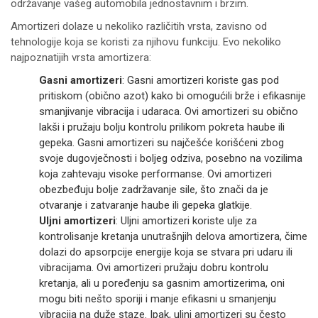
održavanje vašeg automobila jednostavnim i brzim.
Amortizeri dolaze u nekoliko različitih vrsta, zavisno od
tehnologije koja se koristi za njihovu funkciju. Evo nekoliko
najpoznatijih vrsta amortizera:
Gasni amortizeri
: Gasni amortizeri koriste gas pod
pritiskom (obično azot) kako bi omogućili brže i efikasnije
smanjivanje vibracija i udaraca. Ovi amortizeri su obično
lakši i pružaju bolju kontrolu prilikom pokreta haube ili
gepeka. Gasni amortizeri su najčešće korišćeni zbog
svoje dugovječnosti i boljeg odziva, posebno na vozilima
koja zahtevaju visoke performanse. Ovi amortizeri
obezbeđuju bolje zadržavanje sile, što znači da je
otvaranje i zatvaranje haube ili gepeka glatkije.
Uljni amortizeri
: Uljni amortizeri koriste ulje za
kontrolisanje kretanja unutrašnjih delova amortizera, čime
dolazi do apsorpcije energije koja se stvara pri udaru ili
vibracijama. Ovi amortizeri pružaju dobru kontrolu
kretanja, ali u poređenju sa gasnim amortizerima, oni
mogu biti nešto sporiji i manje efikasni u smanjenju
vibracija na duže staze. Ipak, uljni amortizeri su često