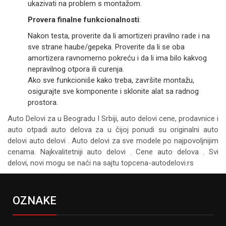
ukazivati na problem s montažom.
Provera finalne funkcionalnosti
:
Nakon testa, proverite da li amortizeri pravilno rade i na
sve strane haube/gepeka. Proverite da li se oba
amortizera ravnomerno pokreću i da li ima bilo kakvog
nepravilnog otpora ili curenja.
Ako sve funkcioniše kako treba, završite montažu,
osigurajte sve komponente i sklonite alat sa radnog
prostora.
Auto Delovi za
u Beogradu I Srbiji, auto delovi cene, prodavnice i
auto otpadi auto delova za u čijoj ponudi su originalni auto
delovi auto delovi . Auto delovi za sve modele po najpovoljnijim
cenama. Najkvalitetniji auto delovi . Cene auto delova . Svi
delovi, novi mogu se naći na sajtu topcena-autodelovi.rs
OZNAKE