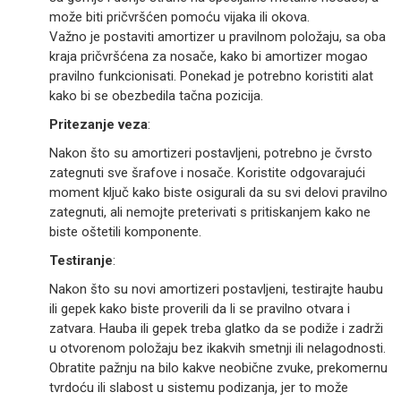
može biti pričvršćen pomoću vijaka ili okova.
Važno je postaviti amortizer u pravilnom položaju, sa oba
kraja pričvršćena za nosače, kako bi amortizer mogao
pravilno funkcionisati. Ponekad je potrebno koristiti alat
kako bi se obezbedila tačna pozicija.
Pritezanje veza
:
Nakon što su amortizeri postavljeni, potrebno je čvrsto
zategnuti sve šrafove i nosače. Koristite odgovarajući
moment ključ kako biste osigurali da su svi delovi pravilno
zategnuti, ali nemojte preterivati s pritiskanjem kako ne
biste oštetili komponente.
Testiranje
:
Nakon što su novi amortizeri postavljeni, testirajte haubu
ili gepek kako biste proverili da li se pravilno otvara i
zatvara. Hauba ili gepek treba glatko da se podiže i zadrži
u otvorenom položaju bez ikakvih smetnji ili nelagodnosti.
Obratite pažnju na bilo kakve neobične zvuke, prekomernu
tvrdoću ili slabost u sistemu podizanja, jer to može