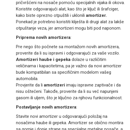
pričvršćeni na nosače pomoću specijalnih vijaka ili okova.
Koristite odgovarajući alat, kao što je ključ ili šrafciger,
kako biste oprezno otpuštili i uklonili
amortizer.
Ponekad je potrebno koristiti kliješta ili drugi alat za lakše
otpuštanje veza, jer amortizeri mogu biti pod naponom.
Priprema novih amortizera
:
Pre nego što počnete sa montažom novih amortizera,
proverite da li su ispravni i odgovarajući za vaše vozilo.
Amortizeri haube i gepeka
dolaze u različitim
veličinama i kapacitetima, pa je važno da novi amortizer
bude kompatibilan sa specifičnim modelom vašeg
automobila.
Provjerite da li
amortizeri
imaju ispravne zaptivače i da
nisu oštećeni. Takođe, proverite da li su već napunjeni
gasom ili uljem, što je ključno za njihovu funkcionalnost.
Postavljanje novih amortizera
:
Stavite novi amortizer u odgovarajući položaj na
nosačima haube ili gepeka. Amortizer se obično montira
sa gornje i donje strane na specijalne metalne nosače, a