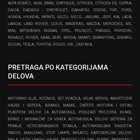
,
,
,
,
,
,
,
ALFA ROMEO
AUDI
BMW
CHRYSLER
CITROEN
CITROEN DS
CUPRA
,
,
,
,
,
,
DACIA
DAEWOO - CHEVROLET
DAIHATSU
DODGE
FIAT
FORD
,
,
,
,
,
,
,
,
,
HONDA
HYUNDAI
INFINITI
ISUZU
IVECO
JAGUAR
JEEP
KIA
LADA
,
,
,
,
,
,
,
LANCIA
LAND ROVER
LEXUS
MASERATI
MAZDA
MERCEDES
MG
,
,
,
,
,
,
,
MINI
MITSUBISHI
NISSAN
OPEL
PEUGEOT
PIAGGIO
PORSCHE
,
,
,
,
,
,
,
,
RENAULT
ROVER
SAAB
SEAT
SKODA
SMART
SSANGYONG
SUBARU
,
,
,
,
,
,
SUZUKI
TESLA
TOYOTA
VOLVO
VW
ZASTAVA
PRETRAGA PO KATEGORIJAMA
DELOVA
,
,
,
,
MOTORNO ULJE
KOČNICE
SET KVAČILA
VELIKI SERVIS
AMORTIZERI
,
HAUBE I GEPEKA
BRANICI, MASKE, ZAŠTITE MOTORA I OSTALI
,
PLASTIČNI DELOVI ZA AUTOMOBILE
PODIZAČI PROZORA, KVAKE,
,
BRAVE I MEHANIZMI ZA VRATA AUTOMOBILA
DELOVI SISTEMA ZA
,
PRANJE VETROBRANSKOG STAKLA
AUTOMOBILSKA RASVETA:
,
FAROVI, MAGLENKE, STOP LAMPE, MIGAVCI
KAROSERIJSKI DELOVI:
,
KRILA, VEZNI LIMOVI, HAUBE, PRAGOVI I SAJTNE
PUMPE, PREKIDAČI I