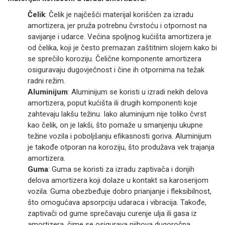
Čelik
: Čelik je najčešći materijal korišćen za izradu
amortizera, jer pruža potrebnu čvrstoću i otpornost na
savijanje i udarce. Većina spoljnog kućišta amortizera je
od čelika, koji je često premazan zaštitnim slojem kako bi
se sprečilo koroziju. Čelične komponente amortizera
osiguravaju dugovječnost i čine ih otpornima na težak
radni režim.
Aluminijum
: Aluminijum se koristi u izradi nekih delova
amortizera, poput kućišta ili drugih komponenti koje
zahtevaju lakšu težinu. Iako aluminijum nije toliko čvrst
kao čelik, on je lakši, što pomaže u smanjenju ukupne
težine vozila i poboljšanju efikasnosti goriva. Aluminijum
je takođe otporan na koroziju, što produžava vek trajanja
amortizera.
Guma
: Guma se koristi za izradu zaptivača i donjih
delova amortizera koji dolaze u kontakt sa karoserijom
vozila. Guma obezbeđuje dobro prianjanje i fleksibilnost,
što omogućava apsorpciju udaraca i vibracija. Takođe,
zaptivači od gume sprečavaju curenje ulja ili gasa iz
amortizera, čime se osigurava njihova dugoročna