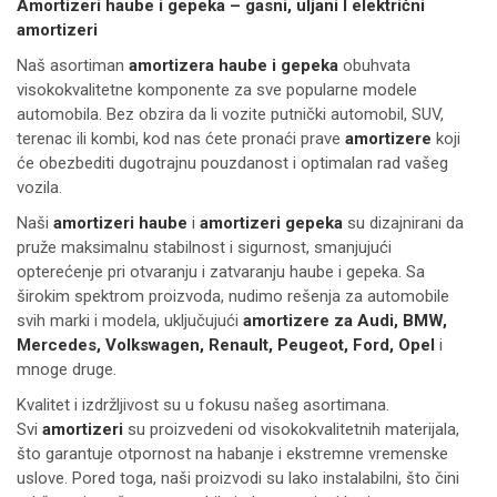
Amortizeri haube i gepeka – gasni, uljani I električni
amortizeri
Naš asortiman
amortizera haube i gepeka
obuhvata
visokokvalitetne komponente za sve popularne modele
automobila. Bez obzira da li vozite putnički automobil, SUV,
terenac ili kombi, kod nas ćete pronaći prave
amortizere
koji
će obezbediti dugotrajnu pouzdanost i optimalan rad vašeg
vozila.
Naši
amortizeri haube
i
amortizeri gepeka
su dizajnirani da
pruže maksimalnu stabilnost i sigurnost, smanjujući
opterećenje pri otvaranju i zatvaranju haube i gepeka. Sa
širokim spektrom proizvoda, nudimo rešenja za automobile
svih marki i modela, uključujući
amortizere za Audi, BMW,
Mercedes, Volkswagen, Renault, Peugeot, Ford, Opel
i
mnoge druge.
Kvalitet i izdržljivost su u fokusu našeg asortimana.
Svi
amortizeri
su proizvedeni od visokokvalitetnih materijala,
što garantuje otpornost na habanje i ekstremne vremenske
uslove. Pored toga, naši proizvodi su lako instalabilni, što čini