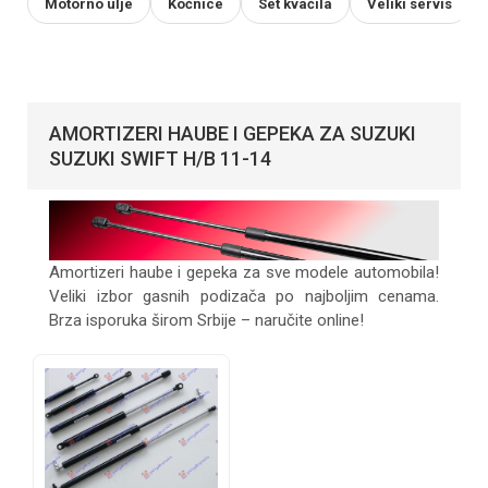
Motorno ulje
Kočnice
Set kvačila
Veliki servis
AMORTIZERI HAUBE I GEPEKA ZA SUZUKI
SUZUKI SWIFT H/B 11-14
Amortizeri haube i gepeka za sve modele automobila!
Veliki izbor gasnih podizača po najboljim cenama.
Brza isporuka širom Srbije – naručite online!