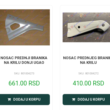
NOSAC PREDNJI BRANIKA
NOSAC PREDNJEG BRANI
NA KRILU DONJI UGAO
NA KRILU
SKU: 801004273
SKU: 801004272
661.00 RSD
410.00 RSD
DODAJ U KORPU
DODAJ U KORPU