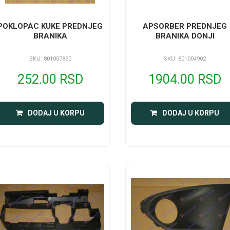
POKLOPAC KUKE PREDNJEG
APSORBER PREDNJEG
BRANIKA
BRANIKA DONJI
SKU: 801007830
SKU: 801004902
252.00 RSD
1904.00 RSD
DODAJ U KORPU
DODAJ U KORPU