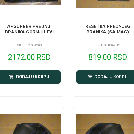
APSORBER PREDNJI
RESETKA PREDNJEG
BRANIKA GORNJI LEVI
BRANIKA (SA MAG)
SKU: 801004900
SKU: 801004812
2172.00 RSD
819.00 RSD
DODAJ U KORPU
DODAJ U KORPU