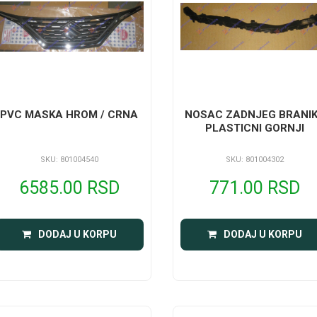
PVC MASKA HROM / CRNA
NOSAC ZADNJEG BRANI
PLASTICNI GORNJI
SKU: 801004540
SKU: 801004302
6585.00 RSD
771.00 RSD
DODAJ U KORPU
DODAJ U KORPU