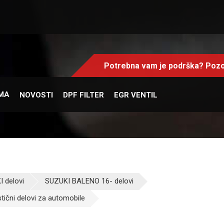
Potrebna vam je podrška? Pozo
MA
NOVOSTI
DPF FILTER
EGR VENTIL
 delovi
SUZUKI BALENO 16- delovi
stični delovi za automobile