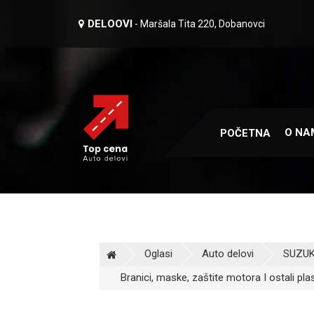
DELOOVI
- Maršala Tita 220, Dobanovci
O NA
POČETNA
Oglasi
Auto delovi
SUZUKI
Branici, maske, zaštite motora I ostali pla