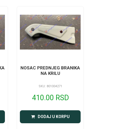
KA
NOSAC PREDNJEG BRANIKA
NA KRILU
SKU: 801004271
410.00 RSD
DODAJ U KORPU