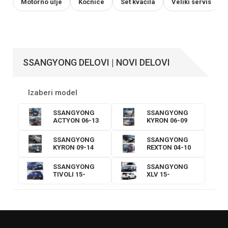
Motorno ulje
Kočnice
Set kvačila
Veliki servis
SSANGYONG DELOVI | NOVI DELOVI
Izaberi model
SSANGYONG
SSANGYONG
ACTYON 06-13
KYRON 06-09
SSANGYONG
SSANGYONG
KYRON 09-14
REXTON 04-10
SSANGYONG
SSANGYONG
TIVOLI 15-
XLV 15-