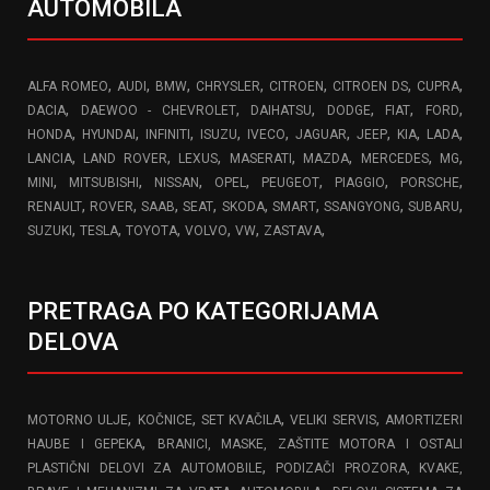
AUTOMOBILA
,
,
,
,
,
,
,
ALFA ROMEO
AUDI
BMW
CHRYSLER
CITROEN
CITROEN DS
CUPRA
,
,
,
,
,
,
DACIA
DAEWOO - CHEVROLET
DAIHATSU
DODGE
FIAT
FORD
,
,
,
,
,
,
,
,
,
HONDA
HYUNDAI
INFINITI
ISUZU
IVECO
JAGUAR
JEEP
KIA
LADA
,
,
,
,
,
,
,
LANCIA
LAND ROVER
LEXUS
MASERATI
MAZDA
MERCEDES
MG
,
,
,
,
,
,
,
MINI
MITSUBISHI
NISSAN
OPEL
PEUGEOT
PIAGGIO
PORSCHE
,
,
,
,
,
,
,
,
RENAULT
ROVER
SAAB
SEAT
SKODA
SMART
SSANGYONG
SUBARU
,
,
,
,
,
,
SUZUKI
TESLA
TOYOTA
VOLVO
VW
ZASTAVA
PRETRAGA PO KATEGORIJAMA
DELOVA
,
,
,
,
MOTORNO ULJE
KOČNICE
SET KVAČILA
VELIKI SERVIS
AMORTIZERI
,
HAUBE I GEPEKA
BRANICI, MASKE, ZAŠTITE MOTORA I OSTALI
,
PLASTIČNI DELOVI ZA AUTOMOBILE
PODIZAČI PROZORA, KVAKE,