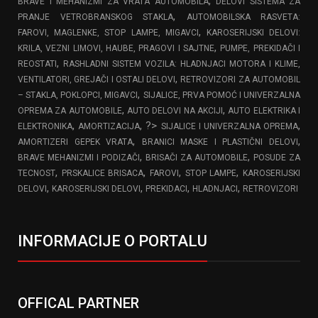
,
BRAVE I MEHANIZMI ZA VRATA AUTOMOBILA
DELOVI SISTEMA ZA
,
PRANJE VETROBRANSKOG STAKLA
AUTOMOBILSKA RASVETA:
,
FAROVI, MAGLENKE, STOP LAMPE, MIGAVCI
KAROSERIJSKI DELOVI:
,
KRILA, VEZNI LIMOVI, HAUBE, PRAGOVI I SAJTNE
PUMPE, PREKIDAČI I
,
REOSTATI
RASHLADNI SISTEM VOZILA: HLADNJACI MOTORA I KLIME,
,
VENTILATORI, GREJAČI I OSTALI DELOVI
RETROVIZORI ZA AUTOMOBIL
,
– STAKLA, POKLOPCI, MIGAVCI
SIJALICE, PRVA POMOĆ I UNIVERZALNA
,
,
OPREMA ZA AUTOMOBILE
AUTO DELOVI NA AKCIJI
AUTO ELEKTRIKA I
,
, ?>
,
ELEKTRONIKA
AMORTIZACIJA
SIJALICE I UNIVERZALNA OPREMA
,
,
AMORTIZERI GEPEK VRATA
BRANICI MASKE I PLASTIČNI DELOVI
,
,
BRAVE MEHANIZMI I PODIZAČI
BRISAČI ZA AUTOMOBILE
POSUDE ZA
,
,
,
,
TECNOST
PRSKALICE BRISACA
FAROVI
STOP LAMPE
KAROSERIJSKI
,
,
,
,
DELOVI
KAROSERIJSKI DELOVI
PREKIDACI
HLADNJACI
RETROVIZORI
INFORMACIJE O PORTALU
OFFICAL PARTNER