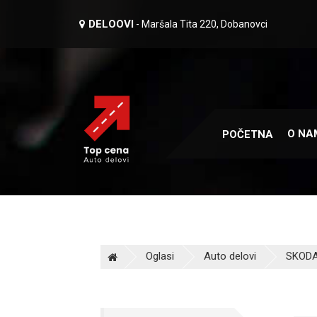
DELOOVI
- Maršala Tita 220, Dobanovci
O NA
POČETNA
Oglasi
Auto delovi
SKODA