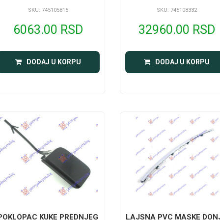
SKU: 745105815
SKU: 745108332
6063.00 RSD
32960.00 RSD
DODAJ U KORPU
DODAJ U KORPU
POKLOPAC KUKE PREDNJEG
LAJSNA PVC MASKE DON