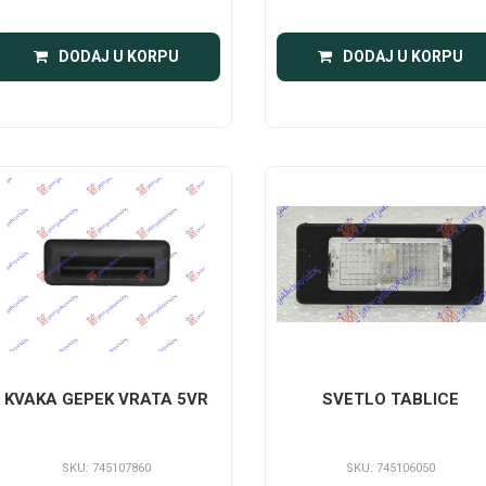
DODAJ U KORPU
DODAJ U KORPU
KVAKA GEPEK VRATA 5VR
SVETLO TABLICE
SKU: 745107860
SKU: 745106050