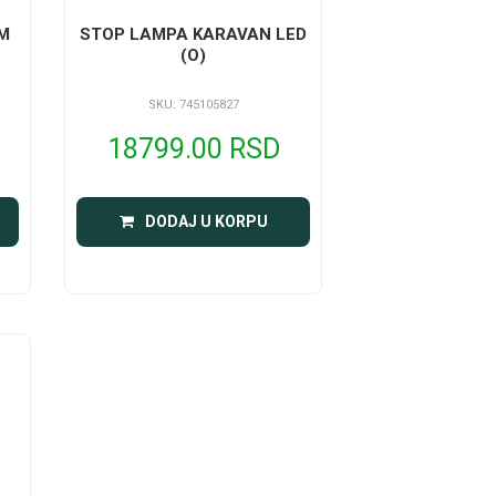
M
STOP LAMPA KARAVAN LED
(O)
SKU: 745105827
18799.00 RSD
DODAJ U KORPU