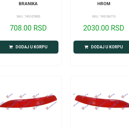
BRANIKA
HROM
SKU: 745107830
SKU: 745106715
708.00 RSD
2030.00 RSD
DODAJ U KORPU
DODAJ U KORPU