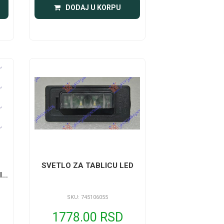
DODAJ U KORPU
SVETLO ZA TABLICU LED
IK
)
SKU: 745106055
1778.00 RSD