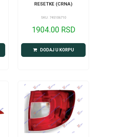
RESETKE (CRNA)
SKU: 745106710
1904.00 RSD
DODAJ U KORPU