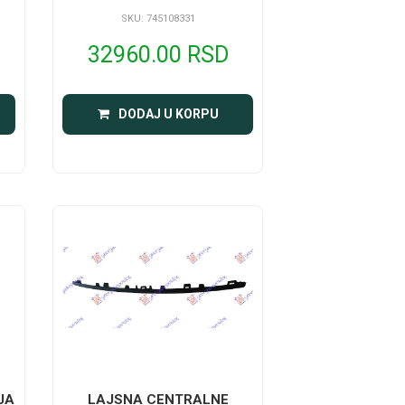
SKU: 745108331
32960.00 RSD
DODAJ U KORPU
JA
LAJSNA CENTRALNE