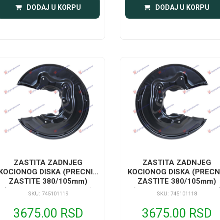
DODAJ U KORPU
DODAJ U KORPU
ZASTITA ZADNJEG
ZASTITA ZADNJEG
KOCIONOG DISKA (PRECNIK
KOCIONOG DISKA (PRECN
ZASTITE 380/105mm)
ZASTITE 380/105mm)
(PRECNIK DISKA 310mm)
(PRECNIK DISKA 310mm
SKU: 745101119
SKU: 745101118
3675.00 RSD
3675.00 RSD