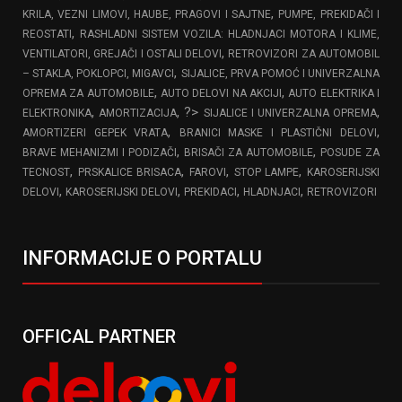
,
KRILA, VEZNI LIMOVI, HAUBE, PRAGOVI I SAJTNE
PUMPE, PREKIDAČI I
,
REOSTATI
RASHLADNI SISTEM VOZILA: HLADNJACI MOTORA I KLIME,
,
VENTILATORI, GREJAČI I OSTALI DELOVI
RETROVIZORI ZA AUTOMOBIL
,
– STAKLA, POKLOPCI, MIGAVCI
SIJALICE, PRVA POMOĆ I UNIVERZALNA
,
,
OPREMA ZA AUTOMOBILE
AUTO DELOVI NA AKCIJI
AUTO ELEKTRIKA I
,
, ?>
,
ELEKTRONIKA
AMORTIZACIJA
SIJALICE I UNIVERZALNA OPREMA
,
,
AMORTIZERI GEPEK VRATA
BRANICI MASKE I PLASTIČNI DELOVI
,
,
BRAVE MEHANIZMI I PODIZAČI
BRISAČI ZA AUTOMOBILE
POSUDE ZA
,
,
,
,
TECNOST
PRSKALICE BRISACA
FAROVI
STOP LAMPE
KAROSERIJSKI
,
,
,
,
DELOVI
KAROSERIJSKI DELOVI
PREKIDACI
HLADNJACI
RETROVIZORI
INFORMACIJE O PORTALU
OFFICAL PARTNER