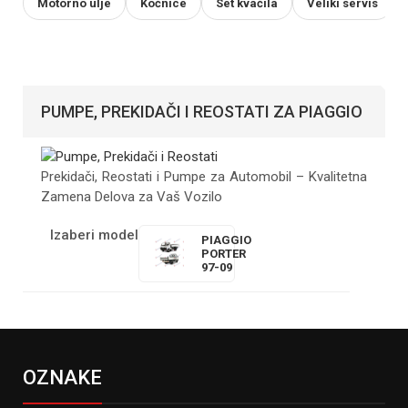
Motorno ulje
Kočnice
Set kvačila
Veliki servis
PUMPE, PREKIDAČI I REOSTATI ZA PIAGGIO
Prekidači, Reostati i Pumpe za Automobil – Kvalitetna
Zamena Delova za Vaš Vozilo
Izaberi model
PIAGGIO
PORTER
97-09
OZNAKE