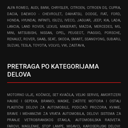
,
,
,
,
,
,
,
ALFA ROMEO
AUDI
BMW
CHRYSLER
CITROEN
CITROEN DS
CUPRA
,
,
,
,
,
,
DACIA
DAEWOO - CHEVROLET
DAIHATSU
DODGE
FIAT
FORD
,
,
,
,
,
,
,
,
,
HONDA
HYUNDAI
INFINITI
ISUZU
IVECO
JAGUAR
JEEP
KIA
LADA
,
,
,
,
,
,
,
LANCIA
LAND ROVER
LEXUS
MASERATI
MAZDA
MERCEDES
MG
,
,
,
,
,
,
,
MINI
MITSUBISHI
NISSAN
OPEL
PEUGEOT
PIAGGIO
PORSCHE
,
,
,
,
,
,
,
,
RENAULT
ROVER
SAAB
SEAT
SKODA
SMART
SSANGYONG
SUBARU
,
,
,
,
,
,
SUZUKI
TESLA
TOYOTA
VOLVO
VW
ZASTAVA
PRETRAGA PO KATEGORIJAMA
DELOVA
,
,
,
,
MOTORNO ULJE
KOČNICE
SET KVAČILA
VELIKI SERVIS
AMORTIZERI
,
HAUBE I GEPEKA
BRANICI, MASKE, ZAŠTITE MOTORA I OSTALI
,
PLASTIČNI DELOVI ZA AUTOMOBILE
PODIZAČI PROZORA, KVAKE,
,
BRAVE I MEHANIZMI ZA VRATA AUTOMOBILA
DELOVI SISTEMA ZA
,
PRANJE VETROBRANSKOG STAKLA
AUTOMOBILSKA RASVETA:
,
FAROVI, MAGLENKE, STOP LAMPE, MIGAVCI
KAROSERIJSKI DELOVI: