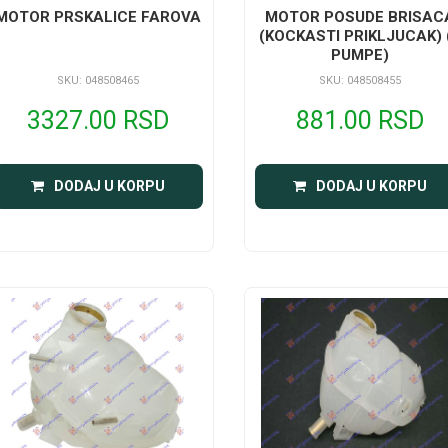
MOTOR PRSKALICE FAROVA
MOTOR POSUDE BRISAC
(KOCKASTI PRIKLJUCAK) 
PUMPE)
SKU: 048508465
SKU: 048508455
3327.00 RSD
881.00 RSD
DODAJ U KORPU
DODAJ U KORPU