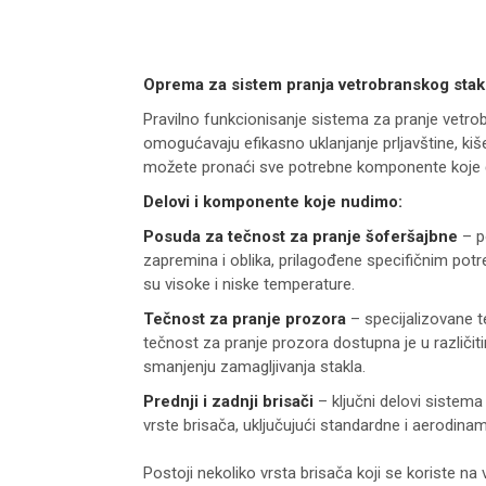
Oprema za sistem pranja vetrobranskog stak
Pravilno funkcionisanje sistema za pranje vetro
omogućavaju efikasno uklanjanje prljavštine, kiš
možete pronaći sve potrebne komponente koje
Delovi i komponente koje nudimo:
Posuda za tečnost za pranje šoferšajbne
– p
zapremina i oblika, prilagođene specifičnim pot
su visoke i niske temperature.
Tečnost za pranje prozora
– specijalizovane t
tečnost za pranje prozora dostupna je u različiti
smanjenju zamagljivanja stakla.
Prednji i zadnji brisači
– ključni delovi sistema
vrste brisača, uključujući standardne i aerodina
Postoji nekoliko vrsta brisača koji se koriste na 