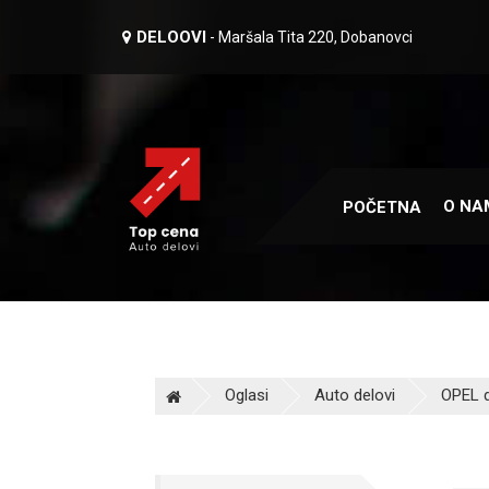
DELOOVI
- Maršala Tita 220, Dobanovci
O NA
POČETNA
Oglasi
Auto delovi
OPEL d