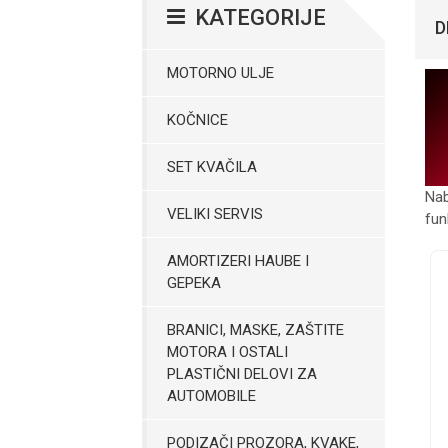
KATEGORIJE
D
MOTORNO ULJE
KOČNICE
SET KVAČILA
Nab
VELIKI SERVIS
fu
AMORTIZERI HAUBE I
GEPEKA
BRANICI, MASKE, ZAŠTITE
MOTORA I OSTALI
PLASTIČNI DELOVI ZA
AUTOMOBILE
PODIZAČI PROZORA, KVAKE,