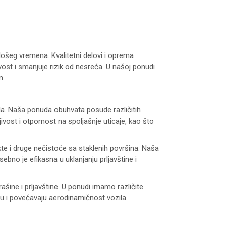
lošeg vremena. Kvalitetni delovi i oprema
vost i smanjuje rizik od nesreća. U našoj ponudi
m.
a. Naša ponuda obuhvata posude različitih
vost i otpornost na spoljašnje uticaje, kao što
kte i druge nečistoće sa staklenih površina. Naša
ebno je efikasna u uklanjanju prljavštine i
ašine i prljavštine. U ponudi imamo različite
ku i povećavaju aerodinamičnost vozila.