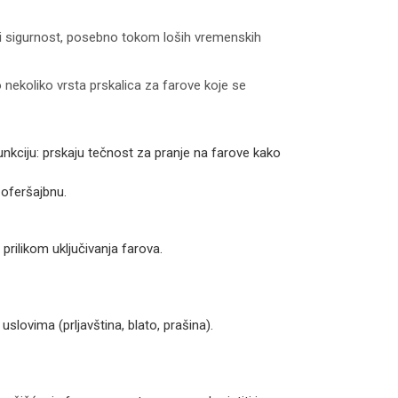
t i sigurnost, posebno tokom loših vremenskih
o nekoliko vrsta prskalica za farove koje se
unkciju: prskaju tečnost za pranje na farove kako
šoferšajbnu.
prilikom uključivanja farova.
uslovima (prljavština, blato, prašina).