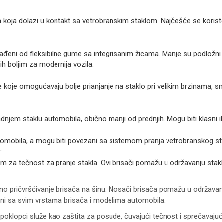
 koja dolazi u kontakt sa vetrobranskim staklom. Najčešće se koriste u
zrađeni od fleksibilne gume sa integrisanim žicama. Manje su podložni
 ih boljim za modernija vozila.
oje omogućavaju bolje prianjanje na staklo pri velikim brzinama, s
adnjem staklu automobila, obično manji od prednjih. Mogu biti klasni il
utomobila, a mogu biti povezani sa sistemom pranja vetrobranskog sta
)
:
m za tečnost za pranje stakla. Ovi brisači pomažu u održavanju stakl
no pričvršćivanje brisača na šinu. Nosači brisača pomažu u održavanj
lni sa svim vrstama brisača i modelima automobila.
 poklopci služe kao zaštita za posude, čuvajući tečnost i sprečavaju