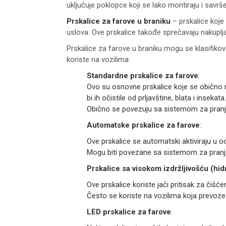
uključuje poklopce koji se lako montiraju i savrše
Prskalice za farove u braniku
– prskalice koje
uslova. Ove prskalice takođe sprečavaju nakuplja
Prskalice za farove u braniku mogu se klasifikova
koriste na vozilima:
Standardne prskalice za farove
:
Ovo su osnovne prskalice koje se obično m
bi ih očistile od prljavštine, blata i insekata.
Obično se povezuju sa sistemom za pranje 
Automatske prskalice za farove
:
Ove prskalice se automatski aktiviraju u o
Mogu biti povezane sa sistemom za pranje 
Prskalice sa visokom izdržljivošću (hid
Ove prskalice koriste jači pritisak za čišće
Često se koriste na vozilima koja prevoze t
LED prskalice za farove
: