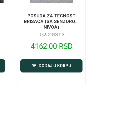
1
POSUDA ZA TECNOST
BRISACA (SA SENZOROM
NIVOA)
SKU: 048508410
4162.00 RSD
DODAJ U KORPU