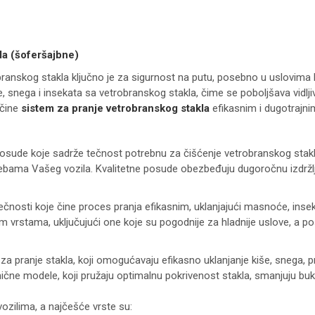
la (šoferšajbne)
branskog stakla ključno je za sigurnost na putu, posebno u uslovima 
e, snega i insekata sa vetrobranskog stakla, čime se poboljšava vidlji
 čine
sistem za pranje vetrobranskog stakla
efikasnim i dugotrajni
osude koje sadrže tečnost potrebnu za čišćenje vetrobranskog stakl
rebama Vašeg vozila. Kvalitetne posude obezbeđuju dugoročnu izdržlji
ečnosti koje čine proces pranja efikasnim, uklanjajući masnoće, inse
m vrstama, uključujući one koje su pogodnije za hladnije uslove, a pos
 za pranje stakla, koji omogućavaju efikasno uklanjanje kiše, snega, pr
mične modele, koji pružaju optimalnu pokrivenost stakla, smanjuju bu
vozilima, a najčešće vrste su: