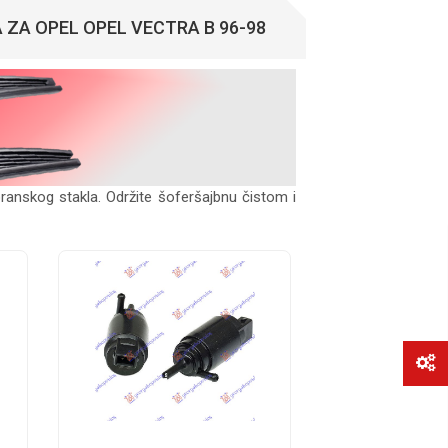
ZA OPEL OPEL VECTRA B 96-98
branskog stakla. Održite šoferšajbnu čistom i