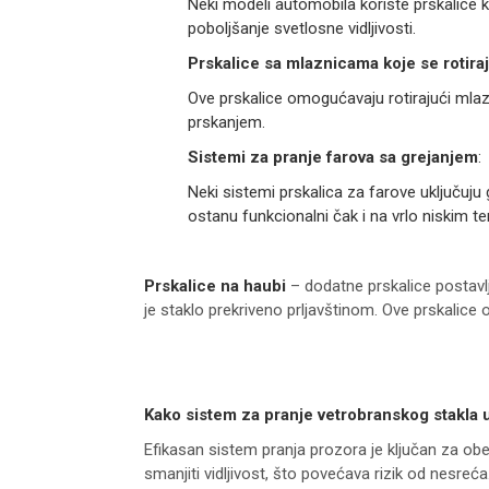
Neki modeli automobila koriste prskalice k
poboljšanje svetlosne vidljivosti.
Prskalice sa mlaznicama koje se rotira
Ove prskalice omogućavaju rotirajući mlaz
prskanjem.
Sistemi za pranje farova sa grejanjem
:
Neki sistemi prskalica za farove uključuju
ostanu funkcionalni čak i na vrlo niskim 
Prskalice na haubi
– dodatne prskalice postavlj
je staklo prekriveno prljavštinom. Ove prskalice
Kako sistem za pranje vetrobranskog stakla u
Efikasan sistem pranja prozora je ključan za obe
smanjiti vidljivost, što povećava rizik od nes