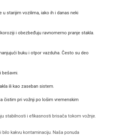
 starijim vozilima, iako ih i danas neki
 koroziji i obezbeđuju ravnomerno pranje stakla.
manjujući buku i otpor vazduha. Često su deo
i bešavni.
kla ili kao zaseban sistem.
a čistim pri vožnji po lošim vremenskim
u stabilnosti i efikasnosti brisača tokom vožnje.
ći bilo kakvu kontaminaciju. Naša ponuda