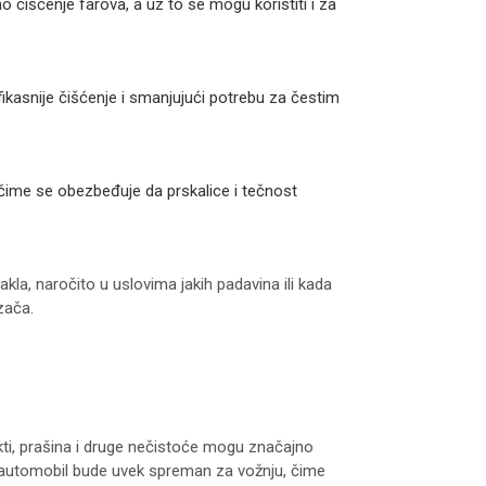
 čišćenje farova, a uz to se mogu koristiti i za
ikasnije čišćenje i smanjujući potrebu za čestim
, čime se obezbeđuje da prskalice i tečnost
la, naročito u uslovima jakih padavina ili kada
zača.
ekti, prašina i druge nečistoće mogu značajno
š automobil bude uvek spreman za vožnju, čime