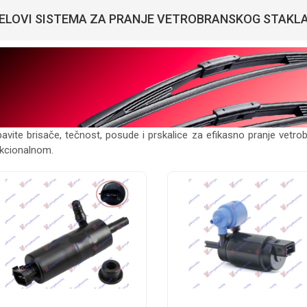
ELOVI SISTEMA ZA PRANJE VETROBRANSKOG STAKLA 
avite brisače, tečnost, posude i prskalice za efikasno pranje vetro
nkcionalnom.