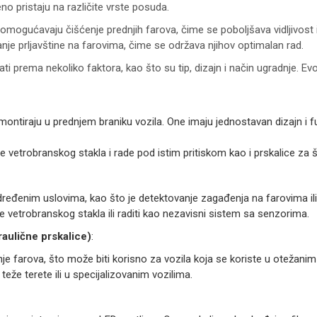
no pristaju na različite vrste posuda.
 omogućavaju čišćenje prednjih farova, čime se poboljšava vidljivos
nje prljavštine na farovima, čime se održava njihov optimalan rad.
ti prema nekoliko faktora, kao što su tip, dizajn i način ugradnje. Ev
ontiraju u prednjem braniku vozila. One imaju jednostavan dizajn i f
vetrobranskog stakla i rade pod istim pritiskom kao i prskalice za 
dređenim uslovima, kao što je detektovanje zagađenja na farovima ili 
vetrobranskog stakla ili raditi kao nezavisni sistem sa senzorima.
raulične prskalice)
:
nje farova, što može biti korisno za vozila koja se koriste u otežanim 
eže terete ili u specijalizovanim vozilima.