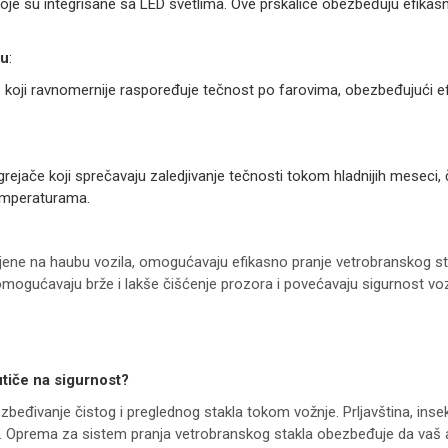
oje su integrisane sa LED svetlima. Ove prskalice obezbeđuju efikasno
ju
:
 koji ravnomernije raspoređuje tečnost po farovima, obezbeđujući ef
 grejače koji sprečavaju zaledjivanje tečnosti tokom hladnijih meseci
temperaturama.
ene na haubu vozila, omogućavaju efikasno pranje vetrobranskog stak
 omogućavaju brže i lakše čišćenje prozora i povećavaju sigurnost vo
tiče na sigurnost?
zbeđivanje čistog i preglednog stakla tokom vožnje. Prljavština, ins
reća. Oprema za sistem pranja vetrobranskog stakla obezbeđuje da va