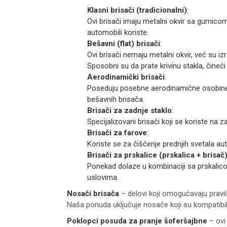
Klasni brisači (tradicionalni)
:
Ovi brisači imaju metalni okvir sa gumicom
automobili koriste.
Bešavni (flat) brisači
:
Ovi brisači nemaju metalni okvir, već su i
Sposobni su da prate krivinu stakla, čineći
Aerodinamički brisači
:
Poseduju posebne aerodinamične osobine k
bešavnih brisača.
Brisači za zadnje staklo
:
Specijalizovani brisači koji se koriste na z
Brisači za farove
:
Koriste se za čišćenje prednjih svetala a
Brisači za prskalice (prskalica + brisač
Ponekad dolaze u kombinaciji sa prskalico
uslovima.
Nosači brisača
– delovi koji omogućavaju pravil
Naša ponuda uključuje nosače koji su kompatibi
Poklopci posuda za pranje šoferšajbne
– ovi