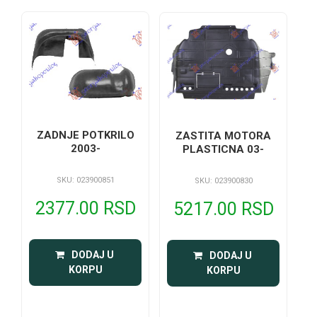
ZADNJE POTKRILO
ZASTITA MOTORA
2003-
PLASTICNA 03-
SKU: 023900851
SKU: 023900830
2377.00 RSD
5217.00 RSD
 DODAJ U 
 DODAJ U 
KORPU
KORPU