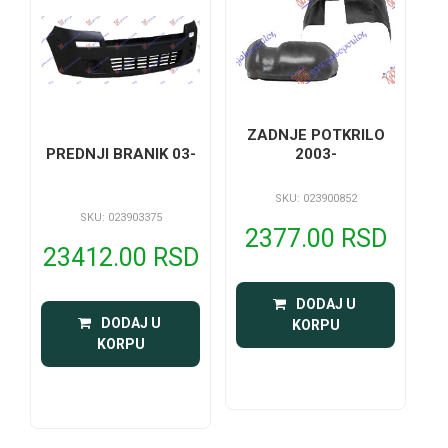
ZADNJE POTKRILO
2003-
PREDNJI BRANIK 03-
SKU: 023900852
SKU: 023903375
2377.00 RSD
23412.00 RSD
 DODAJ U 
 DODAJ U 
KORPU
KORPU