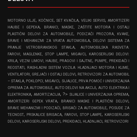
,
,
,
,
MOTORNO ULJE
KOČNICE
SET KVAČILA
VELIKI SERVIS
AMORTIZERI
,
HAUBE I GEPEKA
BRANICI, MASKE, ZAŠTITE MOTORA I OSTALI
,
PLASTIČNI DELOVI ZA AUTOMOBILE
PODIZAČI PROZORA, KVAKE,
,
BRAVE I MEHANIZMI ZA VRATA AUTOMOBILA
DELOVI SISTEMA ZA
,
PRANJE VETROBRANSKOG STAKLA
AUTOMOBILSKA RASVETA:
,
FAROVI, MAGLENKE, STOP LAMPE, MIGAVCI
KAROSERIJSKI DELOVI:
,
KRILA, VEZNI LIMOVI, HAUBE, PRAGOVI I SAJTNE
PUMPE, PREKIDAČI I
,
REOSTATI
RASHLADNI SISTEM VOZILA: HLADNJACI MOTORA I KLIME,
,
VENTILATORI, GREJAČI I OSTALI DELOVI
RETROVIZORI ZA AUTOMOBIL
,
– STAKLA, POKLOPCI, MIGAVCI
SIJALICE, PRVA POMOĆ I UNIVERZALNA
,
,
OPREMA ZA AUTOMOBILE
AUTO DELOVI NA AKCIJI
AUTO ELEKTRIKA I
,
, ?>
,
ELEKTRONIKA
AMORTIZACIJA
SIJALICE I UNIVERZALNA OPREMA
,
,
AMORTIZERI GEPEK VRATA
BRANICI MASKE I PLASTIČNI DELOVI
,
,
BRAVE MEHANIZMI I PODIZAČI
BRISAČI ZA AUTOMOBILE
POSUDE ZA
,
,
,
,
TECNOST
PRSKALICE BRISACA
FAROVI
STOP LAMPE
KAROSERIJSKI
,
,
,
,
DELOVI
KAROSERIJSKI DELOVI
PREKIDACI
HLADNJACI
RETROVIZORI