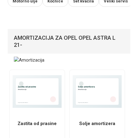
Motorno ulje
Kočnice
Set kvačila
Veliki servis
AMORTIZACIJA ZA OPEL OPEL ASTRA L
21-
Zastita od prasine
Solje amortizera