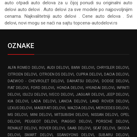
auto otpadi auto delova za u čijoj ponudi su originalni auto
delovi auto delovi . Auto delovi za sve modele po najpovoljnijim
cenama. Najkvalitetniji auto delovi . Cene auto delova . Svi
delovi, novi mogu se naći na sajtu topcena-autodelovi.rs
OZNAKE
,
,
,
,
ALFA ROMEO DELOVI
AUDI DELOVI
BMW DELOVI
CHRYSLER DELOVI
,
,
,
,
CITROEN DELOVI
CITROEN DS DELOVI
CUPRA DELOVI
DACIA DELOVI
,
,
,
DAEWOO - CHEVROLET DELOVI
DAIHATSU DELOVI
DODGE DELOVI
,
,
,
,
FIAT DELOVI
FORD DELOVI
HONDA DELOVI
HYUNDAI DELOVI
INFINITI
,
,
,
,
,
DELOVI
ISUZU DELOVI
IVECO DELOVI
JAGUAR DELOVI
JEEP DELOVI
,
,
,
,
KIA DELOVI
LADA DELOVI
LANCIA DELOVI
LAND ROVER DELOVI
,
,
,
,
LEXUS DELOVI
MASERATI DELOVI
MAZDA DELOVI
MERCEDES DELOVI
,
,
,
,
MG DELOVI
MINI DELOVI
MITSUBISHI DELOVI
NISSAN DELOVI
OPEL
,
,
,
,
DELOVI
PEUGEOT DELOVI
PIAGGIO DELOVI
PORSCHE DELOVI
,
,
,
,
RENAULT DELOVI
ROVER DELOVI
SAAB DELOVI
SEAT DELOVI
SKODA
,
,
,
,
DELOVI
SMART DELOVI
SSANGYONG DELOVI
SUBARU DELOVI