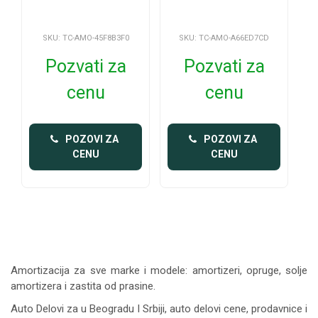
SKU: TC-AMO-45F8B3F0
SKU: TC-AMO-A66ED7CD
Pozvati za
Pozvati za
cenu
cenu
 POZOVI ZA 
 POZOVI ZA 
CENU
CENU
Amortizacija za sve marke i modele: amortizeri, opruge, solje
amortizera i zastita od prasine.
Auto Delovi za
u Beogradu I Srbiji, auto delovi cene, prodavnice i