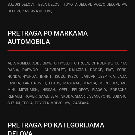
,
,
,
,
SUZUKI DELOVI
TESLA DELOVI
TOYOTA DELOVI
VOLVO DELOVI
VW
,
,
DELOVI
ZASTAVA DELOVI
PRETRAGA PO MARKAMA
AUTOMOBILA
,
,
,
,
,
,
,
ALFA ROMEO
AUDI
BMW
CHRYSLER
CITROEN
CITROEN DS
CUPRA
,
,
,
,
,
,
DACIA
DAEWOO - CHEVROLET
DAIHATSU
DODGE
FIAT
FORD
,
,
,
,
,
,
,
,
,
HONDA
HYUNDAI
INFINITI
ISUZU
IVECO
JAGUAR
JEEP
KIA
LADA
,
,
,
,
,
,
,
LANCIA
LAND ROVER
LEXUS
MASERATI
MAZDA
MERCEDES
MG
,
,
,
,
,
,
,
MINI
MITSUBISHI
NISSAN
OPEL
PEUGEOT
PIAGGIO
PORSCHE
,
,
,
,
,
,
,
,
RENAULT
ROVER
SAAB
SEAT
SKODA
SMART
SSANGYONG
SUBARU
,
,
,
,
,
,
SUZUKI
TESLA
TOYOTA
VOLVO
VW
ZASTAVA
PRETRAGA PO KATEGORIJAMA
DELOVA