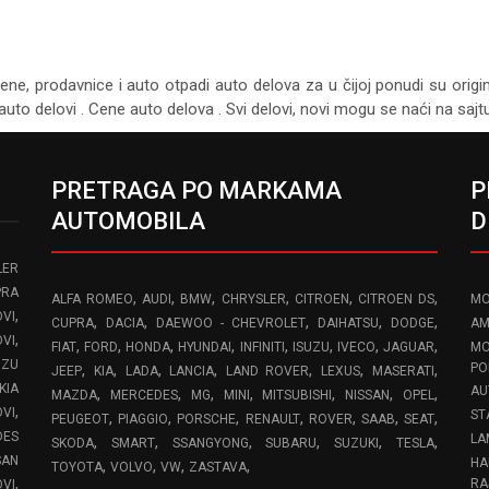
cene, prodavnice i auto otpadi auto delova za u čijoj ponudi su origi
auto delovi . Cene auto delova . Svi delovi, novi mogu se naći na saj
PRETRAGA PO MARKAMA
P
AUTOMOBILA
D
LER
PRA
,
,
,
,
,
,
ALFA ROMEO
AUDI
BMW
CHRYSLER
CITROEN
CITROEN DS
MO
,
VI
,
,
,
,
,
CUPRA
DACIA
DAEWOO - CHEVROLET
DAIHATSU
DODGE
AM
,
OVI
,
,
,
,
,
,
,
,
FIAT
FORD
HONDA
HYUNDAI
INFINITI
ISUZU
IVECO
JAGUAR
MO
UZU
,
,
,
,
,
,
,
PO
JEEP
KIA
LADA
LANCIA
LAND ROVER
LEXUS
MASERATI
KIA
AU
,
,
,
,
,
,
,
MAZDA
MERCEDES
MG
MINI
MITSUBISHI
NISSAN
OPEL
,
OVI
ST
,
,
,
,
,
,
,
PEUGEOT
PIAGGIO
PORSCHE
RENAULT
ROVER
SAAB
SEAT
DES
LA
,
,
,
,
,
,
SKODA
SMART
SSANGYONG
SUBARU
SUZUKI
TESLA
SAN
HA
,
,
,
,
TOYOTA
VOLVO
VW
ZASTAVA
,
RA
OVI