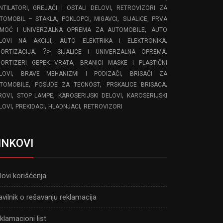
,
NTILATORI, GREJAČI I OSTALI DELOVI
RETROVIZORI ZA
,
TOMOBIL – STAKLA, POKLOPCI, MIGAVCI
SIJALICE, PRVA
,
MOĆ I UNIVERZALNA OPREMA ZA AUTOMOBILE
AUTO
,
,
LOVI NA AKCIJI
AUTO ELEKTRIKA I ELEKTRONIKA
, ?>
,
ORTIZACIJA
SIJALICE I UNIVERZALNA OPREMA
,
ORTIZERI GEPEK VRATA
BRANICI MASKE I PLASTIČNI
,
,
LOVI
BRAVE MEHANIZMI I PODIZAČI
BRISAČI ZA
,
,
,
TOMOBILE
POSUDE ZA TECNOST
PRSKALICE BRISACA
,
,
,
ROVI
STOP LAMPE
KAROSERIJSKI DELOVI
KAROSERIJSKI
,
,
,
LOVI
PREKIDACI
HLADNJACI
RETROVIZORI
INKOVI
lovi korišćenja
avilnik o rešavanju reklamacija
klamacioni list