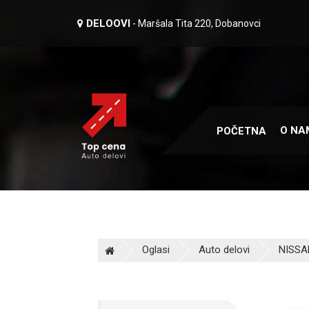
DELOOVI
- Maršala Tita 220, Dobanovci
O NA
POČETNA
Oglasi
Auto delovi
NISSAN