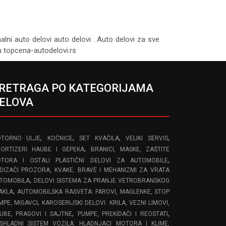
nalni auto delovi auto delovi . Auto delovi za sve
tu topcena-autodelovi.rs
RETRAGA PO KATEGORIJAMA
ELOVA
,
,
,
,
TORNO ULJE
KOČNICE
SET KVAČILA
VELIKI SERVIS
,
ORTIZERI HAUBE I GEPEKA
BRANICI, MASKE, ZAŠTITE
,
TORA I OSTALI PLASTIČNI DELOVI ZA AUTOMOBILE
DIZAČI PROZORA, KVAKE, BRAVE I MEHANIZMI ZA VRATA
,
TOMOBILA
DELOVI SISTEMA ZA PRANJE VETROBRANSKOG
,
AKLA
AUTOMOBILSKA RASVETA: FAROVI, MAGLENKE, STOP
,
MPE, MIGAVCI
KAROSERIJSKI DELOVI: KRILA, VEZNI LIMOVI,
,
,
UBE, PRAGOVI I SAJTNE
PUMPE, PREKIDAČI I REOSTATI
SHLADNI SISTEM VOZILA: HLADNJACI MOTORA I KLIME,