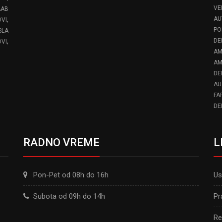
VE
AAB
,
AU
VI
PO
SLA
,
DE
VI
AM
AM
DE
AU
FA
DE
RADNO VREME
L
Pon-Pet od 08h do 16h
Us
Subota od 09h do 14h
Pr
Re