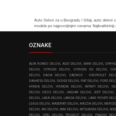
Auto Delovi za
u Beogradu I Srbiji, auto delovi 
modele po najpovoljnijim cenama. Najkvalitetniji 
OZNAKE
,
,
,
ALFA ROMEO DELOVI
AUDI DELOVI
BMW DELOVI
CHRYS
,
,
,
DELOVI
CITROEN DELOVI
CITROEN DS DELOVI
CU
,
,
DELOVI
DACIA DELOVI
DAEWOO - CHEVROLET DELO
,
,
,
DAIHATSU DELOVI
DODGE DELOVI
FIAT DELOVI
FORD DEL
,
,
,
HONDA DELOVI
HYUNDAI DELOVI
INFINITI DELOVI
IS
,
,
,
,
DELOVI
IVECO DELOVI
JAGUAR DELOVI
JEEP DELOVI
,
,
,
DELOVI
LADA DELOVI
LANCIA DELOVI
LAND ROVER DEL
,
,
,
LEXUS DELOVI
MASERATI DELOVI
MAZDA DELOVI
MERCE
,
,
,
,
DELOVI
MG DELOVI
MINI DELOVI
MITSUBISHI DELOVI
NIS
,
,
,
DELOVI
OPEL DELOVI
PEUGEOT DELOVI
PIAGGIO DEL