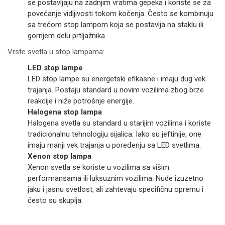
se postavljaju na zadnjim vratima gepeka i koriste se za
povećanje vidljivosti tokom kočenja. Često se kombinuju
sa trećom stop lampom koja se postavlja na staklu ili
gornjem delu prtljažnika.
Vrste svetla u stop lampama:
LED stop lampe
LED stop lampe su energetski efikasne i imaju dug vek
trajanja. Postaju standard u novim vozilima zbog brze
reakcije i niže potrošnje energije.
Halogena stop lampa
Halogena svetla su standard u starijim vozilima i koriste
tradicionalnu tehnologiju sijalica. Iako su jeftinije, one
imaju manji vek trajanja u poređenju sa LED svetlima.
Xenon stop lampa
Xenon svetla se koriste u vozilima sa višim
performansama ili luksuznim vozilima. Nude izuzetno
jaku i jasnu svetlost, ali zahtevaju specifičnu opremu i
često su skuplja.