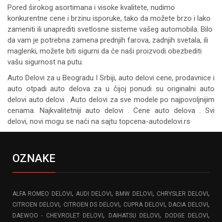
Pored širokog asortimana i visoke kvalitete, nudimo
konkurentne cene i brzinu isporuke, tako da možete brzo i lako
zameniti ili unaprediti svetlosne sisteme vašeg automobila. Bilo
da vam je potrebna zamena prednjih farova, zadnjih svetala, ili
maglenki, možete biti sigurni da će naši proizvodi obezbediti
vašu sigurnost na putu.
Auto Delovi za
u Beogradu I Srbiji, auto delovi cene, prodavnice i
auto otpadi auto delova za u čijoj ponudi su originalni auto
delovi auto delovi . Auto delovi za sve modele po najpovoljnijim
cenama. Najkvalitetniji auto delovi . Cene auto delova . Svi
delovi, novi mogu se naći na sajtu topcena-autodelovi.rs
OZNAKE
,
,
,
,
ALFA ROMEO DELOVI
AUDI DELOVI
BMW DELOVI
CHRYSLER DELOVI
,
,
,
,
CITROEN DELOVI
CITROEN DS DELOVI
CUPRA DELOVI
DACIA DELOVI
,
,
,
DAEWOO - CHEVROLET DELOVI
DAIHATSU DELOVI
DODGE DELOVI