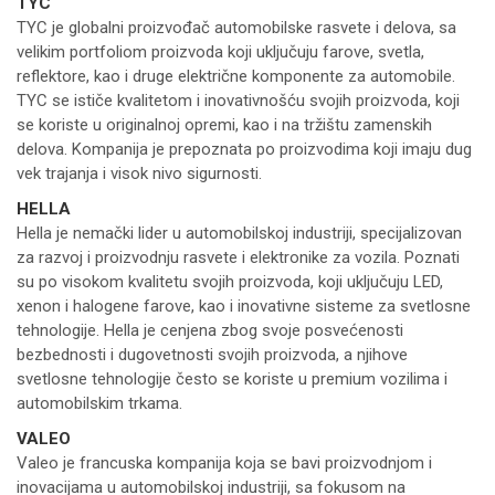
TYC
TYC je globalni proizvođač automobilske rasvete i delova, sa
velikim portfoliom proizvoda koji uključuju farove, svetla,
reflektore, kao i druge električne komponente za automobile.
TYC se ističe kvalitetom i inovativnošću svojih proizvoda, koji
se koriste u originalnoj opremi, kao i na tržištu zamenskih
delova. Kompanija je prepoznata po proizvodima koji imaju dug
vek trajanja i visok nivo sigurnosti.
HELLA
Hella je nemački lider u automobilskoj industriji, specijalizovan
za razvoj i proizvodnju rasvete i elektronike za vozila. Poznati
su po visokom kvalitetu svojih proizvoda, koji uključuju LED,
xenon i halogene farove, kao i inovativne sisteme za svetlosne
tehnologije. Hella je cenjena zbog svoje posvećenosti
bezbednosti i dugovetnosti svojih proizvoda, a njihove
svetlosne tehnologije često se koriste u premium vozilima i
automobilskim trkama.
VALEO
Valeo je francuska kompanija koja se bavi proizvodnjom i
inovacijama u automobilskoj industriji, sa fokusom na