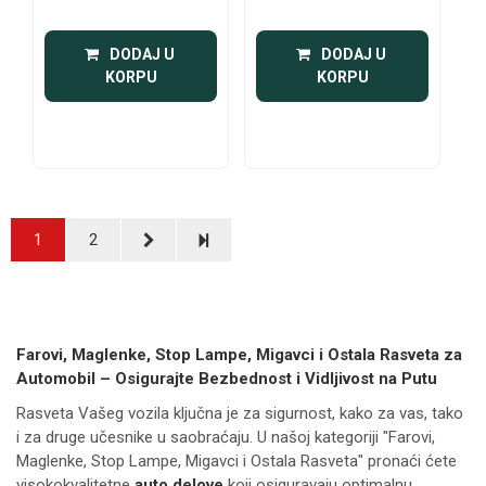
 DODAJ U 
 DODAJ U 
KORPU
KORPU
1
2
Farovi, Maglenke, Stop Lampe, Migavci i Ostala Rasveta za
Automobil – Osigurajte Bezbednost i Vidljivost na Putu
Rasveta Vašeg vozila ključna je za sigurnost, kako za vas, tako
i za druge učesnike u saobraćaju. U našoj kategoriji "Farovi,
Maglenke, Stop Lampe, Migavci i Ostala Rasveta" pronaći ćete
visokokvalitetne
auto delove
koji osiguravaju optimalnu