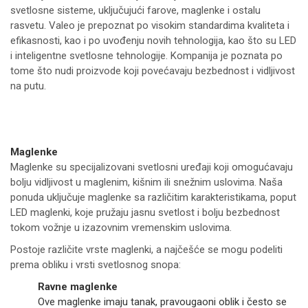
svetlosne sisteme, uključujući farove, maglenke i ostalu
rasvetu. Valeo je prepoznat po visokim standardima kvaliteta i
efikasnosti, kao i po uvođenju novih tehnologija, kao što su LED
i inteligentne svetlosne tehnologije. Kompanija je poznata po
tome što nudi proizvode koji povećavaju bezbednost i vidljivost
na putu.
Maglenke
Maglenke su specijalizovani svetlosni uređaji koji omogućavaju
bolju vidljivost u maglenim, kišnim ili snežnim uslovima. Naša
ponuda uključuje maglenke sa različitim karakteristikama, poput
LED maglenki, koje pružaju jasnu svetlost i bolju bezbednost
tokom vožnje u izazovnim vremenskim uslovima.
Postoje različite vrste maglenki, a najčešće se mogu podeliti
prema obliku i vrsti svetlosnog snopa:
Ravne maglenke
Ove maglenke imaju tanak, pravougaoni oblik i često se