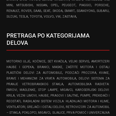
,
,
,
,
,
,
,
MINI
MITSUBISHI
NISSAN
OPEL
PEUGEOT
PIAGGIO
PORSCHE
,
,
,
,
,
,
,
,
RENAULT
ROVER
SAAB
SEAT
SKODA
SMART
SSANGYONG
SUBARU
,
,
,
,
,
,
SUZUKI
TESLA
TOYOTA
VOLVO
VW
ZASTAVA
PRETRAGA PO KATEGORIJAMA
DELOVA
,
,
,
,
MOTORNO ULJE
KOČNICE
SET KVAČILA
VELIKI SERVIS
AMORTIZERI
,
HAUBE I GEPEKA
BRANICI, MASKE, ZAŠTITE MOTORA I OSTALI
,
PLASTIČNI DELOVI ZA AUTOMOBILE
PODIZAČI PROZORA, KVAKE,
,
BRAVE I MEHANIZMI ZA VRATA AUTOMOBILA
DELOVI SISTEMA ZA
,
PRANJE VETROBRANSKOG STAKLA
AUTOMOBILSKA RASVETA:
,
FAROVI, MAGLENKE, STOP LAMPE, MIGAVCI
KAROSERIJSKI DELOVI:
,
KRILA, VEZNI LIMOVI, HAUBE, PRAGOVI I SAJTNE
PUMPE, PREKIDAČI I
,
REOSTATI
RASHLADNI SISTEM VOZILA: HLADNJACI MOTORA I KLIME,
,
VENTILATORI, GREJAČI I OSTALI DELOVI
RETROVIZORI ZA AUTOMOBIL
,
– STAKLA, POKLOPCI, MIGAVCI
SIJALICE, PRVA POMOĆ I UNIVERZALNA