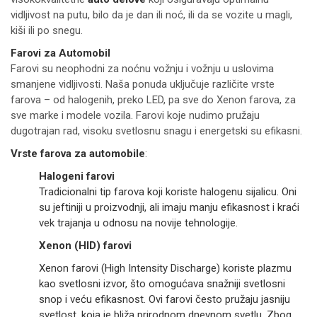
vidljivost na putu, bilo da je dan ili noć, ili da se vozite u magli,
kiši ili po snegu.
Farovi za Automobil
Farovi su neophodni za noćnu vožnju i vožnju u uslovima
smanjene vidljivosti. Naša ponuda uključuje različite vrste
farova – od halogenih, preko LED, pa sve do Xenon farova, za
sve marke i modele vozila. Farovi koje nudimo pružaju
dugotrajan rad, visoku svetlosnu snagu i energetski su efikasni.
Vrste farova za automobile
:
Halogeni farovi
Tradicionalni tip farova koji koriste halogenu sijalicu. Oni
su jeftiniji u proizvodnji, ali imaju manju efikasnost i kraći
vek trajanja u odnosu na novije tehnologije.
Xenon (HID) farovi
Xenon farovi (High Intensity Discharge) koriste plazmu
kao svetlosni izvor, što omogućava snažniji svetlosni
snop i veću efikasnost. Ovi farovi često pružaju jasniju
svetlost, koja je bliža prirodnom dnevnom svetlu. Zbog