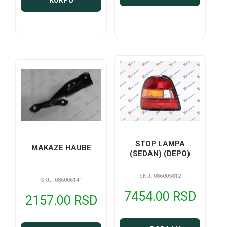
KORPU
STOP LAMPA
MAKAZE HAUBE
(SEDAN) (DEPO)
SKU: 086005812
SKU: 086006141
7454.00 RSD
2157.00 RSD