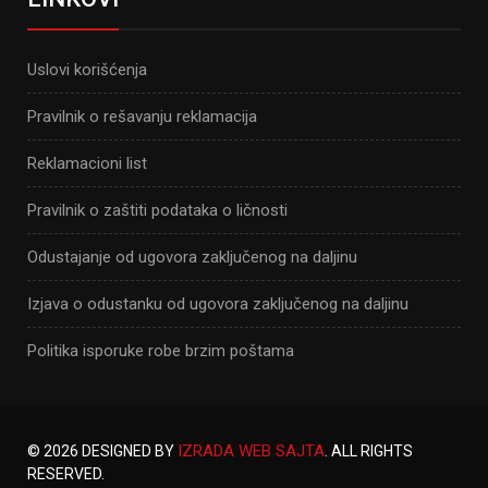
Uslovi korišćenja
Pravilnik o rešavanju reklamacija
Reklamacioni list
Pravilnik o zaštiti podataka o ličnosti
Odustajanje od ugovora zaključenog na daljinu
Izjava o odustanku od ugovora zaključenog na daljinu
Politika isporuke robe brzim poštama
IZRADA WEB SAJTA
© 2026 DESIGNED BY
. ALL RIGHTS
RESERVED.