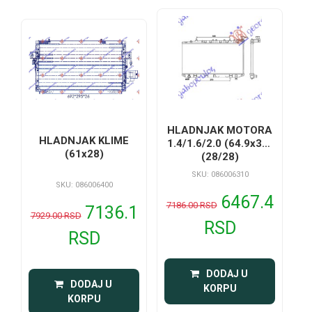
HLADNJAK MOTORA
HLADNJAK KLIME
1.4/1.6/2.0 (64.9x32)
(61x28)
(28/28)
SKU: 086006310
SKU: 086006400
6467.4
7186.00 RSD
7136.1
7929.00 RSD
RSD
RSD
 DODAJ U 
 DODAJ U 
KORPU
KORPU