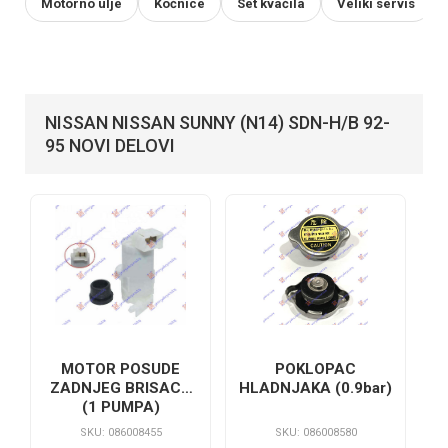
Motorno ulje
Kočnice
Set kvačila
Veliki servis
NISSAN NISSAN SUNNY (N14) SDN-H/B 92-
95 NOVI DELOVI
MOTOR POSUDE
POKLOPAC
ZADNJEG BRISACA
HLADNJAKA (0.9bar)
(1 PUMPA)
SKU: 086008455
SKU: 086008580