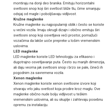
montiraju na donji deo branika. Emituju horizontalni
svetlosni snop koji širi svetlost bliže tlu, čime smanjuju
odsjaj od magle i poboljšavaju vidljivost.
Kružne maglenke
Kružne maglenke su najpopularniji oblik i često se koriste
u većini vozila. Imaju okrugli dizajn i obično emituju širi
svetlosni snop koji osvetljava veći prostor, pomažući
vozačima da lakše uoče prepreke u lošim vremenskim
uslovima.
LED maglenke
LED maglenke koriste LED tehnologiju za efikasno i
dugotrajno osvetljavanje puta. Često su manjih dimenzija,
ali daju veoma jak svetlosni snop i brzo se pale, čineći ih
pogodnim za savremena vozila.
Xenon maglenke
Xenon maglenke koriste xenon svetlosne izvore koji
stvaraju vrlo jaku svetlost koja prodire kroz maglu. Ove
maglenke obično nude bolju vidljivost u teškim
vremenskim uslovima, ali su skuplje i zahtevaju posebnu
opremu za instalaciju.