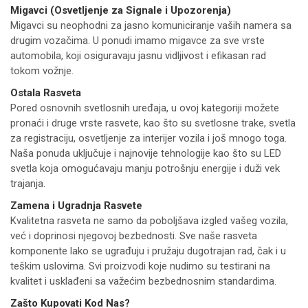
Migavci (Osvetljenje za Signale i Upozorenja)
Migavci su neophodni za jasno komuniciranje vaših namera sa
drugim vozačima. U ponudi imamo migavce za sve vrste
automobila, koji osiguravaju jasnu vidljivost i efikasan rad
tokom vožnje.
Ostala Rasveta
Pored osnovnih svetlosnih uređaja, u ovoj kategoriji možete
pronaći i druge vrste rasvete, kao što su svetlosne trake, svetla
za registraciju, osvetljenje za interijer vozila i još mnogo toga.
Naša ponuda uključuje i najnovije tehnologije kao što su LED
svetla koja omogućavaju manju potrošnju energije i duži vek
trajanja.
Zamena i Ugradnja Rasvete
Kvalitetna rasveta ne samo da poboljšava izgled vašeg vozila,
već i doprinosi njegovoj bezbednosti. Sve naše rasveta
komponente lako se ugrađuju i pružaju dugotrajan rad, čak i u
teškim uslovima. Svi proizvodi koje nudimo su testirani na
kvalitet i usklađeni sa važećim bezbednosnim standardima.
Zašto Kupovati Kod Nas?