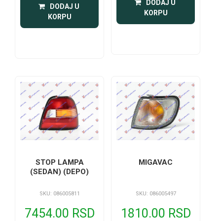
 DODAJ U 
 DODAJ U 
KORPU
KORPU
STOP LAMPA
MIGAVAC
(SEDAN) (DEPO)
SKU: 086005811
SKU: 086005497
7454.00 RSD
1810.00 RSD