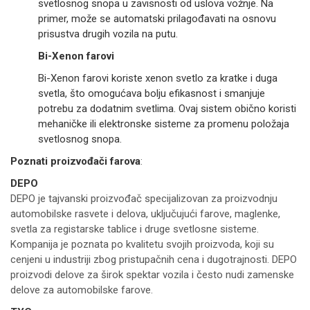
svetlosnog snopa u zavisnosti od uslova vožnje. Na
primer, može se automatski prilagođavati na osnovu
prisustva drugih vozila na putu.
Bi-Xenon farovi
Bi-Xenon farovi koriste xenon svetlo za kratke i duga
svetla, što omogućava bolju efikasnost i smanjuje
potrebu za dodatnim svetlima. Ovaj sistem obično koristi
mehaničke ili elektronske sisteme za promenu položaja
svetlosnog snopa.
Poznati proizvođači farova
:
DEPO
DEPO je tajvanski proizvođač specijalizovan za proizvodnju
automobilske rasvete i delova, uključujući farove, maglenke,
svetla za registarske tablice i druge svetlosne sisteme.
Kompanija je poznata po kvalitetu svojih proizvoda, koji su
cenjeni u industriji zbog pristupačnih cena i dugotrajnosti. DEPO
proizvodi delove za širok spektar vozila i često nudi zamenske
delove za automobilske farove.