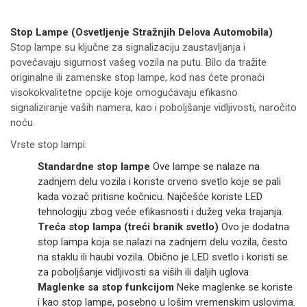
Stop Lampe (Osvetljenje Stražnjih Delova Automobila)
Stop lampe su ključne za signalizaciju zaustavljanja i
povećavaju sigurnost vašeg vozila na putu. Bilo da tražite
originalne ili zamenske stop lampe, kod nas ćete pronaći
visokokvalitetne opcije koje omogućavaju efikasno
signaliziranje vaših namera, kao i poboljšanje vidljivosti, naročito
noću.
Vrste stop lampi:
Standardne stop lampe
Ove lampe se nalaze na
zadnjem delu vozila i koriste crveno svetlo koje se pali
kada vozač pritisne kočnicu. Najčešće koriste LED
tehnologiju zbog veće efikasnosti i dužeg veka trajanja.
Treća stop lampa (treći branik svetlo)
Ovo je dodatna
stop lampa koja se nalazi na zadnjem delu vozila, često
na staklu ili haubi vozila. Obično je LED svetlo i koristi se
za poboljšanje vidljivosti sa viših ili daljih uglova.
Maglenke sa stop funkcijom
Neke maglenke se koriste
i kao stop lampe, posebno u lošim vremenskim uslovima.