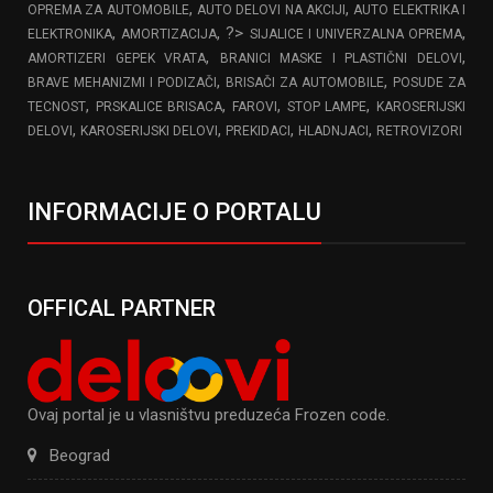
,
,
OPREMA ZA AUTOMOBILE
AUTO DELOVI NA AKCIJI
AUTO ELEKTRIKA I
,
, ?>
,
ELEKTRONIKA
AMORTIZACIJA
SIJALICE I UNIVERZALNA OPREMA
,
,
AMORTIZERI GEPEK VRATA
BRANICI MASKE I PLASTIČNI DELOVI
,
,
BRAVE MEHANIZMI I PODIZAČI
BRISAČI ZA AUTOMOBILE
POSUDE ZA
,
,
,
,
TECNOST
PRSKALICE BRISACA
FAROVI
STOP LAMPE
KAROSERIJSKI
,
,
,
,
DELOVI
KAROSERIJSKI DELOVI
PREKIDACI
HLADNJACI
RETROVIZORI
INFORMACIJE O PORTALU
OFFICAL PARTNER
Ovaj portal je u vlasništvu preduzeća Frozen code.
Beograd