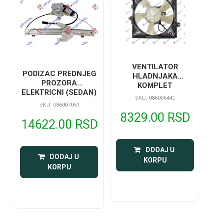
VENTILATOR
PODIZAC PREDNJEG
HLADNJAKA
PROZORA
KOMPLET
ELEKTRICNI (SEDAN)
SKU: 086006440
SKU: 086007051
8329.00 RSD
14622.00 RSD
 DODAJ U 
 DODAJ U 
KORPU
KORPU