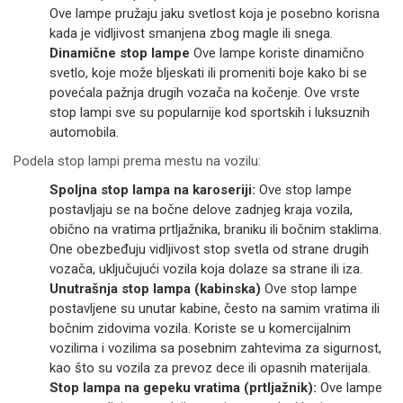
Ove lampe pružaju jaku svetlost koja je posebno korisna
kada je vidljivost smanjena zbog magle ili snega.
Dinamične stop lampe
Ove lampe koriste dinamično
svetlo, koje može bljeskati ili promeniti boje kako bi se
povećala pažnja drugih vozača na kočenje. Ove vrste
stop lampi sve su popularnije kod sportskih i luksuznih
automobila.
Podela stop lampi prema mestu na vozilu:
Spoljna stop lampa na karoseriji:
Ove stop lampe
postavljaju se na bočne delove zadnjeg kraja vozila,
obično na vratima prtljažnika, braniku ili bočnim staklima.
One obezbeđuju vidljivost stop svetla od strane drugih
vozača, uključujući vozila koja dolaze sa strane ili iza.
Unutrašnja stop lampa (kabinska)
Ove stop lampe
postavljene su unutar kabine, često na samim vratima ili
bočnim zidovima vozila. Koriste se u komercijalnim
vozilima i vozilima sa posebnim zahtevima za sigurnost,
kao što su vozila za prevoz dece ili opasnih materijala.
Stop lampa na gepeku vratima (prtljažnik):
Ove lampe