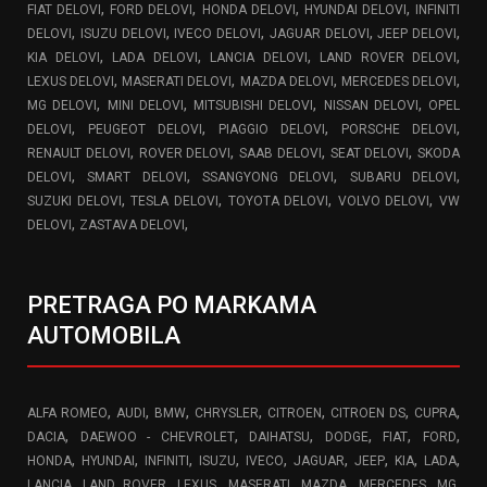
,
,
,
,
FIAT DELOVI
FORD DELOVI
HONDA DELOVI
HYUNDAI DELOVI
INFINITI
,
,
,
,
,
DELOVI
ISUZU DELOVI
IVECO DELOVI
JAGUAR DELOVI
JEEP DELOVI
,
,
,
,
KIA DELOVI
LADA DELOVI
LANCIA DELOVI
LAND ROVER DELOVI
,
,
,
,
LEXUS DELOVI
MASERATI DELOVI
MAZDA DELOVI
MERCEDES DELOVI
,
,
,
,
MG DELOVI
MINI DELOVI
MITSUBISHI DELOVI
NISSAN DELOVI
OPEL
,
,
,
,
DELOVI
PEUGEOT DELOVI
PIAGGIO DELOVI
PORSCHE DELOVI
,
,
,
,
RENAULT DELOVI
ROVER DELOVI
SAAB DELOVI
SEAT DELOVI
SKODA
,
,
,
,
DELOVI
SMART DELOVI
SSANGYONG DELOVI
SUBARU DELOVI
,
,
,
,
SUZUKI DELOVI
TESLA DELOVI
TOYOTA DELOVI
VOLVO DELOVI
VW
,
,
DELOVI
ZASTAVA DELOVI
PRETRAGA PO MARKAMA
AUTOMOBILA
,
,
,
,
,
,
,
ALFA ROMEO
AUDI
BMW
CHRYSLER
CITROEN
CITROEN DS
CUPRA
,
,
,
,
,
,
DACIA
DAEWOO - CHEVROLET
DAIHATSU
DODGE
FIAT
FORD
,
,
,
,
,
,
,
,
,
HONDA
HYUNDAI
INFINITI
ISUZU
IVECO
JAGUAR
JEEP
KIA
LADA
,
,
,
,
,
,
,
LANCIA
LAND ROVER
LEXUS
MASERATI
MAZDA
MERCEDES
MG