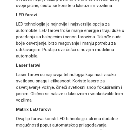
svoje jačine, često se koriste u luksuznim vozilima.
LED farovi
LED tehnologija je najnovija i najsvetslija opcija za
automobile. LED farovi troše manje energije i traju duže u
poređenju sa halogenim i xenon farovima. Takođe nude
bolje osvetljenje, brzo reagovanje i manju potrebu za
održavanjem. Postaju sve češći u novijim modelima
automobila.
Laser farovi
Laser farovi su najnovija tehnologija koja nudi visoku
svetlosnu snagu i efikasnost. Koriste lasere za
osvetljavanje vožnje, čineći svetlosni snop fokusiranim i
jasnim. Obično se nalaze u luksuznim i visokokvalitetnim
vozilima.
Matrix LED farovi
Ovaj tip farova koristi LED tehnologiju, ali ima dodatne
mogućnosti poput automatskog prilagođavanja