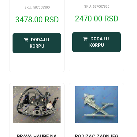
SKU: 587007830
SKU: 587008300
2470.00 RSD
3478.00 RSD
 DODAJ U 
 DODAJ U 
KORPU
KORPU
BRAVA HAUBE NA
PODIZAC ZADNJEG