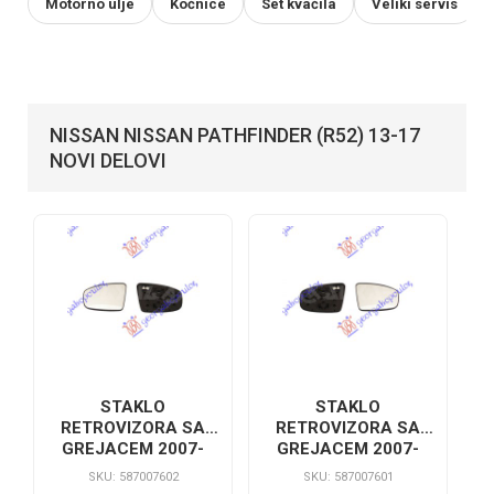
Motorno ulje
Kočnice
Set kvačila
Veliki servis
NISSAN NISSAN PATHFINDER (R52) 13-17
NOVI DELOVI
STAKLO
STAKLO
RETROVIZORA SA
RETROVIZORA SA
GREJACEM 2007-
GREJACEM 2007-
SKU: 587007602
SKU: 587007601