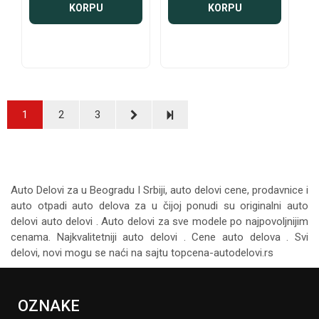
KORPU
KORPU
1
2
3
Auto Delovi za
u Beogradu I Srbiji, auto delovi cene, prodavnice i
auto otpadi auto delova za u čijoj ponudi su originalni auto
delovi auto delovi . Auto delovi za sve modele po najpovoljnijim
cenama. Najkvalitetniji auto delovi . Cene auto delova . Svi
delovi, novi mogu se naći na sajtu topcena-autodelovi.rs
OZNAKE