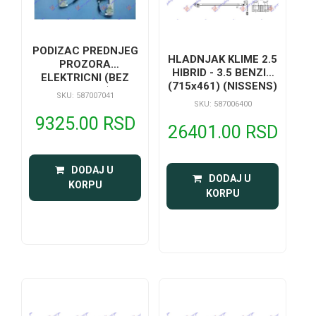
PODIZAC PREDNJEG
HLADNJAK KLIME 2.5
PROZORA
HIBRID - 3.5 BENZIN
ELEKTRICNI (BEZ
(715x461) (NISSENS)
MOTORA)
SKU: 587007041
SKU: 587006400
9325.00 RSD
26401.00 RSD
 DODAJ U 
 DODAJ U 
KORPU
KORPU