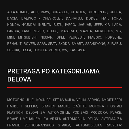
,
,
,
,
,
,
,
ALFA ROMEO
AUDI
BMW
CHRYSLER
CITROEN
CITROEN DS
CUPRA
,
,
,
,
,
,
DACIA
DAEWOO - CHEVROLET
DAIHATSU
DODGE
FIAT
FORD
,
,
,
,
,
,
,
,
,
HONDA
HYUNDAI
INFINITI
ISUZU
IVECO
JAGUAR
JEEP
KIA
LADA
,
,
,
,
,
,
,
LANCIA
LAND ROVER
LEXUS
MASERATI
MAZDA
MERCEDES
MG
,
,
,
,
,
,
,
MINI
MITSUBISHI
NISSAN
OPEL
PEUGEOT
PIAGGIO
PORSCHE
,
,
,
,
,
,
,
,
RENAULT
ROVER
SAAB
SEAT
SKODA
SMART
SSANGYONG
SUBARU
,
,
,
,
,
,
SUZUKI
TESLA
TOYOTA
VOLVO
VW
ZASTAVA
PRETRAGA PO KATEGORIJAMA
DELOVA
,
,
,
,
MOTORNO ULJE
KOČNICE
SET KVAČILA
VELIKI SERVIS
AMORTIZERI
,
HAUBE I GEPEKA
BRANICI, MASKE, ZAŠTITE MOTORA I OSTALI
,
PLASTIČNI DELOVI ZA AUTOMOBILE
PODIZAČI PROZORA, KVAKE,
,
BRAVE I MEHANIZMI ZA VRATA AUTOMOBILA
DELOVI SISTEMA ZA
,
PRANJE VETROBRANSKOG STAKLA
AUTOMOBILSKA RASVETA: