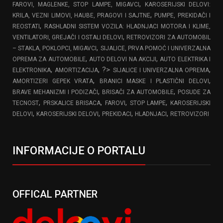
,
FAROVI, MAGLENKE, STOP LAMPE, MIGAVCI
KAROSERIJSKI DELOVI:
,
KRILA, VEZNI LIMOVI, HAUBE, PRAGOVI I SAJTNE
PUMPE, PREKIDAČI I
,
REOSTATI
RASHLADNI SISTEM VOZILA: HLADNJACI MOTORA I KLIME,
,
VENTILATORI, GREJAČI I OSTALI DELOVI
RETROVIZORI ZA AUTOMOBIL
,
– STAKLA, POKLOPCI, MIGAVCI
SIJALICE, PRVA POMOĆ I UNIVERZALNA
,
,
OPREMA ZA AUTOMOBILE
AUTO DELOVI NA AKCIJI
AUTO ELEKTRIKA I
,
, ?>
,
ELEKTRONIKA
AMORTIZACIJA
SIJALICE I UNIVERZALNA OPREMA
,
,
AMORTIZERI GEPEK VRATA
BRANICI MASKE I PLASTIČNI DELOVI
,
,
BRAVE MEHANIZMI I PODIZAČI
BRISAČI ZA AUTOMOBILE
POSUDE ZA
,
,
,
,
TECNOST
PRSKALICE BRISACA
FAROVI
STOP LAMPE
KAROSERIJSKI
,
,
,
,
DELOVI
KAROSERIJSKI DELOVI
PREKIDACI
HLADNJACI
RETROVIZORI
INFORMACIJE O PORTALU
OFFICAL PARTNER