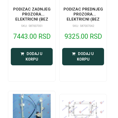
PODIZAC ZADNJEG
PODIZAC PREDNJEG
PROZORA
PROZORA
ELEKTRICNI (BEZ
ELEKTRICNI (BEZ
MOTORA)
MOTORA)
SKU: 587007051
SKU: 587007042
7443.00 RSD
9325.00 RSD
 DODAJ U 
 DODAJ U 
KORPU
KORPU