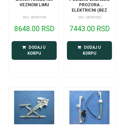
VEZNOM LIMU
PROZORA
ELEKTRICNI (BEZ
MOTORA)
SKU: 587007100
SKU: 587007052
8648.00 RSD
7443.00 RSD
 DODAJ U 
 DODAJ U 
KORPU
KORPU