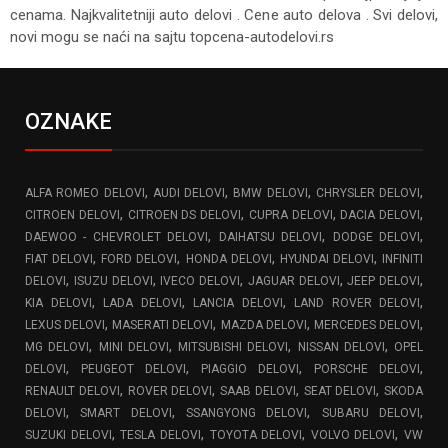
cenama. Najkvalitetniji auto delovi . Cene auto delova . Svi delovi,
novi mogu se naći na sajtu topcena-autodelovi.rs
OZNAKE
,
,
,
,
ALFA ROMEO DELOVI
AUDI DELOVI
BMW DELOVI
CHRYSLER DELOVI
,
,
,
,
CITROEN DELOVI
CITROEN DS DELOVI
CUPRA DELOVI
DACIA DELOVI
,
,
,
DAEWOO - CHEVROLET DELOVI
DAIHATSU DELOVI
DODGE DELOVI
,
,
,
,
FIAT DELOVI
FORD DELOVI
HONDA DELOVI
HYUNDAI DELOVI
INFINITI
,
,
,
,
,
DELOVI
ISUZU DELOVI
IVECO DELOVI
JAGUAR DELOVI
JEEP DELOVI
,
,
,
,
KIA DELOVI
LADA DELOVI
LANCIA DELOVI
LAND ROVER DELOVI
,
,
,
,
LEXUS DELOVI
MASERATI DELOVI
MAZDA DELOVI
MERCEDES DELOVI
,
,
,
,
MG DELOVI
MINI DELOVI
MITSUBISHI DELOVI
NISSAN DELOVI
OPEL
,
,
,
,
DELOVI
PEUGEOT DELOVI
PIAGGIO DELOVI
PORSCHE DELOVI
,
,
,
,
RENAULT DELOVI
ROVER DELOVI
SAAB DELOVI
SEAT DELOVI
SKODA
,
,
,
,
DELOVI
SMART DELOVI
SSANGYONG DELOVI
SUBARU DELOVI
,
,
,
,
SUZUKI DELOVI
TESLA DELOVI
TOYOTA DELOVI
VOLVO DELOVI
VW