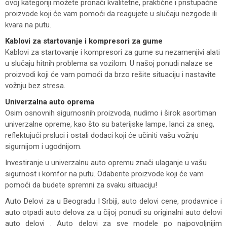
ovoj kategoriji možete pronaći kvalitetne, praktične i pristupačne
proizvode koji će vam pomoći da reagujete u slučaju nezgode ili
kvara na putu.
Kablovi za startovanje i kompresori za gume
Kablovi za startovanje i kompresori za gume su nezamenjivi alati
u slučaju hitnih problema sa vozilom. U našoj ponudi nalaze se
proizvodi koji će vam pomoći da brzo rešite situaciju i nastavite
vožnju bez stresa.
Univerzalna auto oprema
Osim osnovnih sigurnosnih proizvoda, nudimo i širok asortiman
univerzalne opreme, kao što su baterijske lampe, lanci za sneg,
reflektujući prsluci i ostali dodaci koji će učiniti vašu vožnju
sigurnijom i ugodnijom.
Investiranje u univerzalnu auto opremu znači ulaganje u vašu
sigurnost i komfor na putu. Odaberite proizvode koji će vam
pomoći da budete spremni za svaku situaciju!
Auto Delovi za
u Beogradu I Srbiji, auto delovi cene, prodavnice i
auto otpadi auto delova za u čijoj ponudi su originalni auto delovi
auto delovi . Auto delovi za sve modele po najpovoljnijim