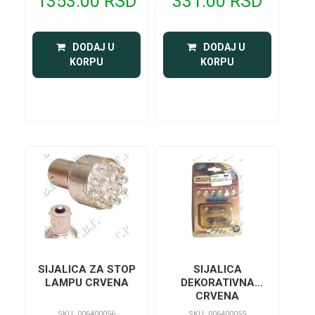
1353.00 RSD
331.00 RSD
 DODAJ U 
 DODAJ U 
KORPU
KORPU
SIJALICA ZA STOP
SIJALICA
LAMPU CRVENA
DEKORATIVNA
CRVENA
SKU: 006400056
SKU: 006400055