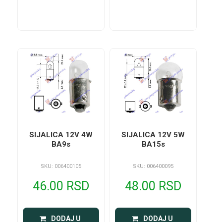
SIJALICA 12V 4W
SIJALICA 12V 5W
BA9s
BA15s
SKU: 006400105
SKU: 006400095
46.00 RSD
48.00 RSD
 DODAJ U 
 DODAJ U 