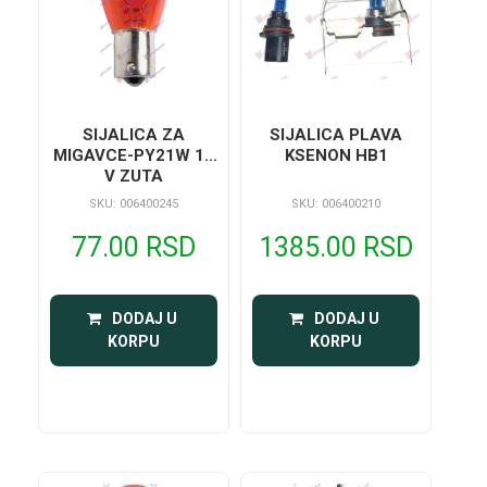
SIJALICA ZA
SIJALICA PLAVA
MIGAVCE-PY21W 12
KSENON HB1
V ZUTA
SKU: 006400245
SKU: 006400210
77.00 RSD
1385.00 RSD
 DODAJ U 
 DODAJ U 
KORPU
KORPU