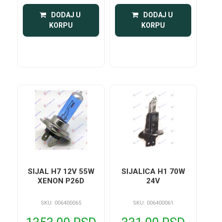
 DODAJ U 
 DODAJ U 
KORPU
KORPU
SIJAL H7 12V 55W
SIJALICA H1 70W
XENON P26D
24V
SKU: 006400065
SKU: 006400061