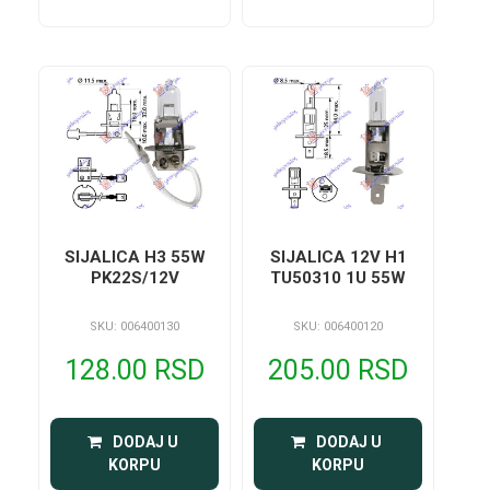
SIJALICA H3 55W
SIJALICA 12V H1
PK22S/12V
TU50310 1U 55W
SKU: 006400130
SKU: 006400120
128.00 RSD
205.00 RSD
 DODAJ U 
 DODAJ U 
KORPU
KORPU