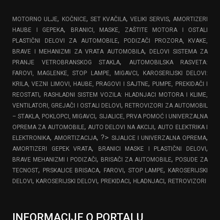
,
,
,
,
MOTORNO ULJE
KOČNICE
SET KVAČILA
VELIKI SERVIS
AMORTIZERI
,
HAUBE I GEPEKA
BRANICI, MASKE, ZAŠTITE MOTORA I OSTALI
,
PLASTIČNI DELOVI ZA AUTOMOBILE
PODIZAČI PROZORA, KVAKE,
,
BRAVE I MEHANIZMI ZA VRATA AUTOMOBILA
DELOVI SISTEMA ZA
,
PRANJE VETROBRANSKOG STAKLA
AUTOMOBILSKA RASVETA:
,
FAROVI, MAGLENKE, STOP LAMPE, MIGAVCI
KAROSERIJSKI DELOVI:
,
KRILA, VEZNI LIMOVI, HAUBE, PRAGOVI I SAJTNE
PUMPE, PREKIDAČI I
,
REOSTATI
RASHLADNI SISTEM VOZILA: HLADNJACI MOTORA I KLIME,
,
VENTILATORI, GREJAČI I OSTALI DELOVI
RETROVIZORI ZA AUTOMOBIL
,
– STAKLA, POKLOPCI, MIGAVCI
SIJALICE, PRVA POMOĆ I UNIVERZALNA
,
,
OPREMA ZA AUTOMOBILE
AUTO DELOVI NA AKCIJI
AUTO ELEKTRIKA I
,
, ?>
,
ELEKTRONIKA
AMORTIZACIJA
SIJALICE I UNIVERZALNA OPREMA
,
,
AMORTIZERI GEPEK VRATA
BRANICI MASKE I PLASTIČNI DELOVI
,
,
BRAVE MEHANIZMI I PODIZAČI
BRISAČI ZA AUTOMOBILE
POSUDE ZA
,
,
,
,
TECNOST
PRSKALICE BRISACA
FAROVI
STOP LAMPE
KAROSERIJSKI
,
,
,
,
DELOVI
KAROSERIJSKI DELOVI
PREKIDACI
HLADNJACI
RETROVIZORI
INFORMACIJE O PORTALU