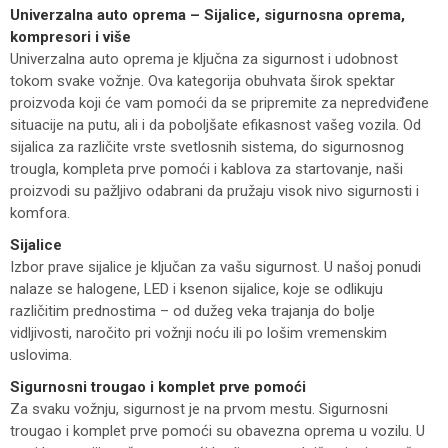
Univerzalna auto oprema – Sijalice, sigurnosna oprema,
kompresori i više
Univerzalna auto oprema je ključna za sigurnost i udobnost
tokom svake vožnje. Ova kategorija obuhvata širok spektar
proizvoda koji će vam pomoći da se pripremite za nepredviđene
situacije na putu, ali i da poboljšate efikasnost vašeg vozila. Od
sijalica za različite vrste svetlosnih sistema, do sigurnosnog
trougla, kompleta prve pomoći i kablova za startovanje, naši
proizvodi su pažljivo odabrani da pružaju visok nivo sigurnosti i
komfora.
Sijalice
Izbor prave sijalice je ključan za vašu sigurnost. U našoj ponudi
nalaze se halogene, LED i ksenon sijalice, koje se odlikuju
različitim prednostima – od dužeg veka trajanja do bolje
vidljivosti, naročito pri vožnji noću ili po lošim vremenskim
uslovima.
Sigurnosni trougao i komplet prve pomoći
Za svaku vožnju, sigurnost je na prvom mestu. Sigurnosni
trougao i komplet prve pomoći su obavezna oprema u vozilu. U