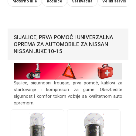
Motorno ulje
Kočnice
Set kvačila
Veliki servis
SIJALICE, PRVA POMOĆ I UNIVERZALNA
OPREMA ZA AUTOMOBILE ZA NISSAN
NISSAN JUKE 10-15
Sijalice, sigurnosni trougao, prva pomoć, kablovi za
startovanje i kompresori za gume. Obezbedite
sigurnost i komfor tokom vožnje sa kvalitetnom auto
opremom.