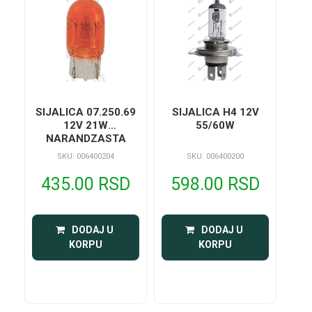
SIJALICA 07.250.69
SIJALICA H4 12V
12V 21W
55/60W
NARANDZASTA
SKU: 006400204
SKU: 006400200
435.00 RSD
598.00 RSD
 DODAJ U 
 DODAJ U 
KORPU
KORPU