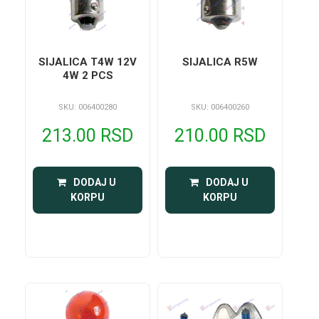
SIJALICA T4W 12V
SIJALICA R5W
4W 2 PCS
SKU: 006400280
SKU: 006400260
213.00 RSD
210.00 RSD
 DODAJ U 
 DODAJ U 
KORPU
KORPU