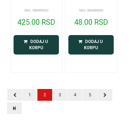
SKU: 006400052
SKU: 006400050
425.00 RSD
48.00 RSD
 DODAJ U 
 DODAJ U 
KORPU
KORPU
1
2
3
4
5