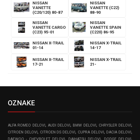
NISSAN
NISSAN
VANETTE
VANETTE (C22)
(C20/120) 80-87
88-90
NISSAN
NISSAN
VANETTE CARGO
VANETTE SPAIN
(C23) 95-01
(C220) 86-95
NISSAN X-TRAIL
NISSAN X-TRAIL
01-14
14-17
NISSAN X-TRAIL
NISSAN X-TRAIL
17-21
21-
OZNAKE
,
,
,
,
ALFA ROMEO DELOVI
AUDI DELOVI
BMW DELOVI
CHRYSLER DELOVI
,
,
,
,
CITROEN DELOVI
CITROEN DS DELOVI
CUPRA DELOVI
DACIA DELOVI
,
,
,
DAEWOO - CHEVROLET DELOVI
DAIHATSU DELOVI
DODGE DELOVI