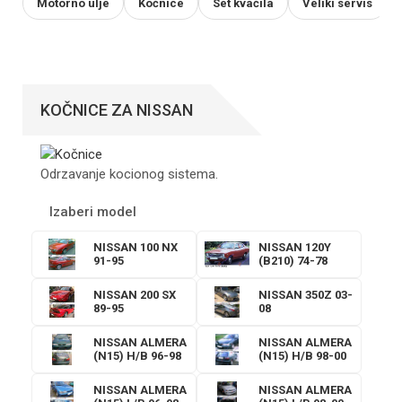
Motorno ulje
Kočnice
Set kvačila
Veliki servis
KOČNICE ZA NISSAN
Odrzavanje kocionog sistema.
Izaberi model
NISSAN 100 NX
NISSAN 120Y
91-95
(B210) 74-78
NISSAN 200 SX
NISSAN 350Z 03-
89-95
08
NISSAN ALMERA
NISSAN ALMERA
(N15) H/B 96-98
(N15) H/B 98-00
NISSAN ALMERA
NISSAN ALMERA