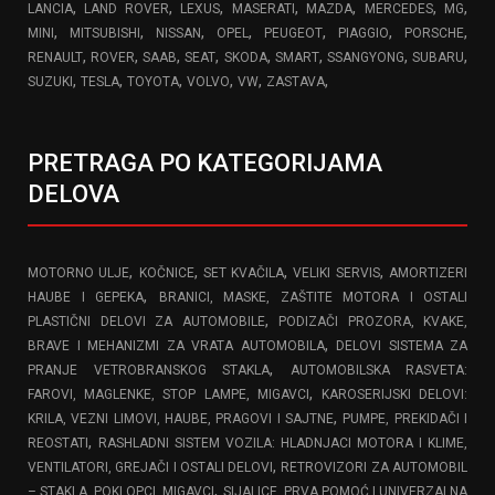
,
,
,
,
,
,
,
LANCIA
LAND ROVER
LEXUS
MASERATI
MAZDA
MERCEDES
MG
,
,
,
,
,
,
,
MINI
MITSUBISHI
NISSAN
OPEL
PEUGEOT
PIAGGIO
PORSCHE
,
,
,
,
,
,
,
,
RENAULT
ROVER
SAAB
SEAT
SKODA
SMART
SSANGYONG
SUBARU
,
,
,
,
,
,
SUZUKI
TESLA
TOYOTA
VOLVO
VW
ZASTAVA
PRETRAGA PO KATEGORIJAMA
DELOVA
,
,
,
,
MOTORNO ULJE
KOČNICE
SET KVAČILA
VELIKI SERVIS
AMORTIZERI
,
HAUBE I GEPEKA
BRANICI, MASKE, ZAŠTITE MOTORA I OSTALI
,
PLASTIČNI DELOVI ZA AUTOMOBILE
PODIZAČI PROZORA, KVAKE,
,
BRAVE I MEHANIZMI ZA VRATA AUTOMOBILA
DELOVI SISTEMA ZA
,
PRANJE VETROBRANSKOG STAKLA
AUTOMOBILSKA RASVETA:
,
FAROVI, MAGLENKE, STOP LAMPE, MIGAVCI
KAROSERIJSKI DELOVI:
,
KRILA, VEZNI LIMOVI, HAUBE, PRAGOVI I SAJTNE
PUMPE, PREKIDAČI I
,
REOSTATI
RASHLADNI SISTEM VOZILA: HLADNJACI MOTORA I KLIME,
,
VENTILATORI, GREJAČI I OSTALI DELOVI
RETROVIZORI ZA AUTOMOBIL
,
– STAKLA, POKLOPCI, MIGAVCI
SIJALICE, PRVA POMOĆ I UNIVERZALNA