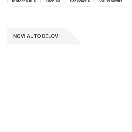
Motorno ulje
Kočnice
Set kvačila
Veliki servis
NOVI AUTO DELOVI