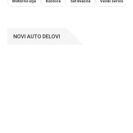
Motorno ulje
Kočnice
Set kvačila
Veliki servis
NOVI AUTO DELOVI